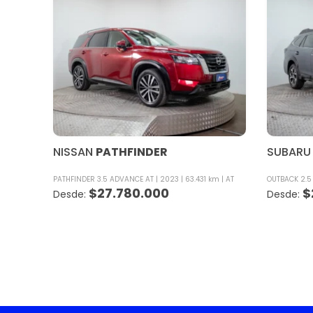
NISSAN
PATHFINDER
SUBARU
PATHFINDER 3.5 ADVANCE AT
2023
63.431 km
AT
OUTBACK 2.5
$
27.780.000
$