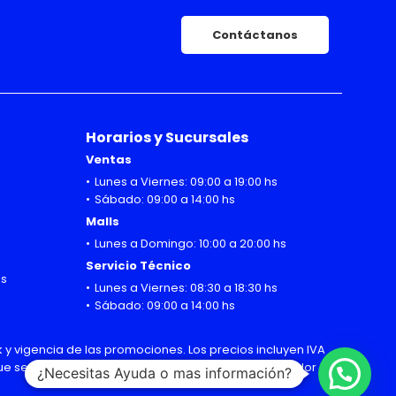
Contáctanos
Horarios y Sucursales
Ventas
Lunes a Viernes: 09:00 a 19:00 hs
Sábado: 09:00 a 14:00 hs
Malls
Lunes a Domingo: 10:00 a 20:00 hs
Servicio Técnico
hs
Lunes a Viernes: 08:30 a 18:30 hs
Sábado: 09:00 a 14:00 hs
 y vigencia de las promociones. Los precios incluyen IVA
 que sean modificadas sin previo aviso por el importador
¿Necesitas Ayuda o mas información?