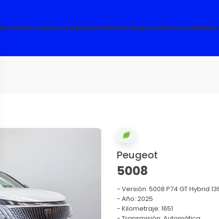
Técnico
Accesorios y Repuestos
Venta Empresas
Sucursales
Nos
Peugeot
5008
Versión:
5008 P74 GT Hybrid 13
Año: 2025
Kilometraje: 1651
Transmisión: Automática