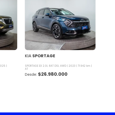
KIA
SPORTAGE
025
SPORTAGE EX 2.0L 8AT DSL AWD
2023
71.942 km
AT
$
26.980.000