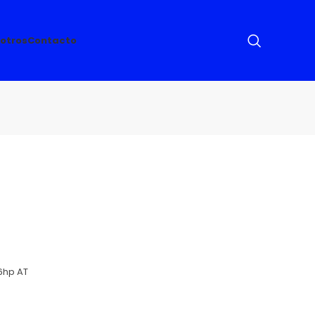
otros
Contacto
6hp AT