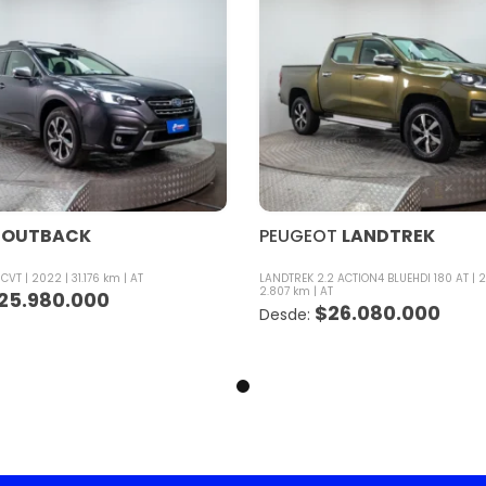
OUTBACK
PEUGEOT
LANDTREK
 CVT
2022
31.176 km
AT
LANDTREK 2.2 ACTION4 BLUEHDI 180 AT
2
2.807 km
AT
25.980.000
$
26.080.000