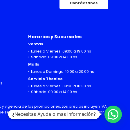
Contáctanos
Horarios y Sucursales
Ventas
Lunes a Viernes: 09:00 a 19:00 hs
Sábado: 09:00 a 14:00 hs
Malls
Lunes a Domingo: 10:00 a 20:00 hs
Servicio Técnico
hs
Lunes a Viernes: 08:30 a 18:30 hs
Sábado: 09:00 a 14:00 hs
 y vigencia de las promociones. Los precios incluyen IVA
 que sean modificadas sin previo aviso por el importador
¿Necesitas Ayuda o mas información?