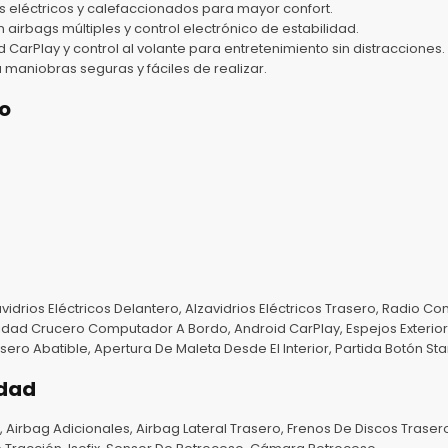
 eléctricos y calefaccionados para mayor confort.
irbags múltiples y control electrónico de estabilidad.
arPlay y control al volante para entretenimiento sin distracciones.
maniobras seguras y fáciles de realizar.
o
idrios Eléctricos Delantero, Alzavidrios Eléctricos Trasero, Radio Con
dad Crucero Computador A Bordo, Android CarPlay, Espejos Exteriores
ero Abatible, Apertura De Maleta Desde El Interior, Partida Botón Sta
idad
 Airbag Adicionales, Airbag Lateral Trasero, Frenos De Discos Trasero