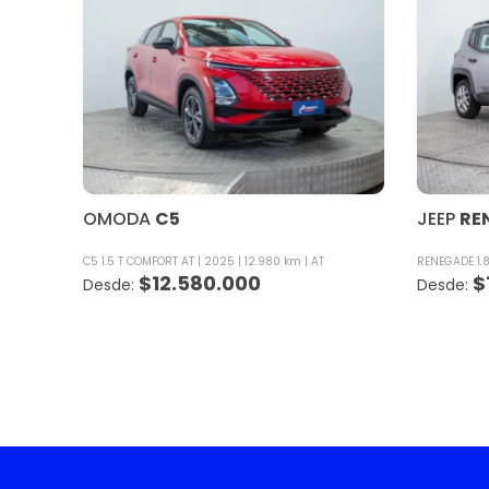
OMODA
C5
JEEP
RE
C5 1.5 T COMFORT AT
2025
12.980 km
AT
RENEGADE 1.8
$
12.580.000
$