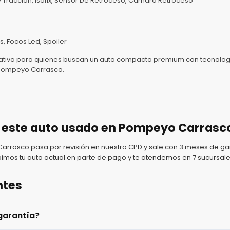
e Tracción, Isofix, Sensor De Retroceso, Cámara Retroceso
s, Focos Led, Spoiler
rnativa para quienes buscan un auto compacto premium con tecnologí
Pompeyo Carrasco.
 este auto usado en Pompeyo Carrasc
rasco pasa por revisión en nuestro CPD y sale con 3 meses de gar
imos tu auto actual en parte de pago y te atendemos en 7 sucursale
ntes
garantía?