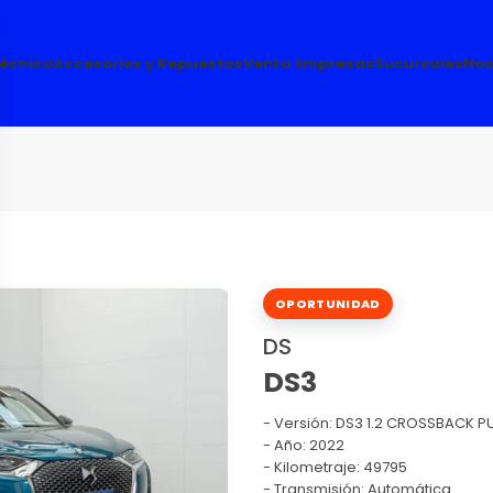
Técnico
Accesorios y Repuestos
Venta Empresas
Sucursales
Nos
OPORTUNIDAD
DS
DS3
Versión:
DS3 1.2 CROSSBACK P
Año: 2022
Kilometraje: 49795
Transmisión: Automática