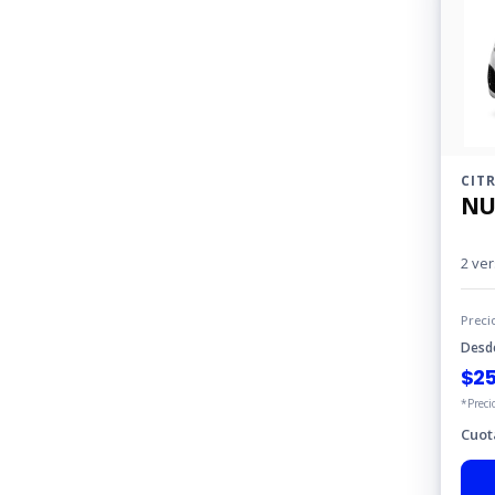
CIT
NU
2 ve
Preci
Desd
$
25
*Preci
Cuot