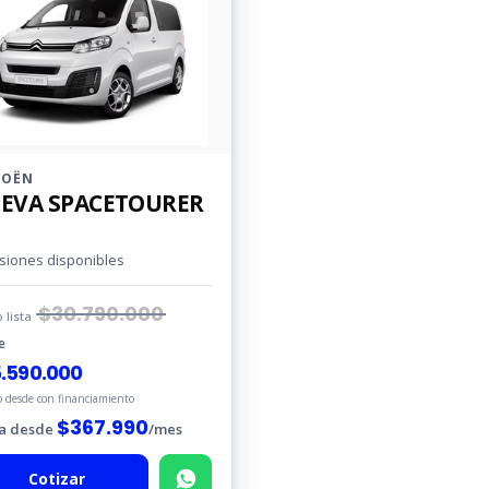
ROËN
EVA SPACETOURER
rsiones disponibles
$
30.790.000
o lista
e
.590.000
o desde con financiamiento
$
367.990
a desde
/mes
Cotizar