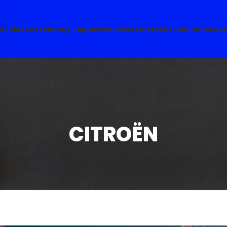
Técnico
Accesorios y Repuestos
Venta Empresas
Sucursales
Nos
CITROËN