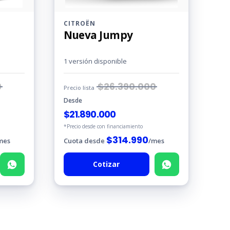
CITROËN
Nueva Jumpy
1 versión disponible
0
$
26.390.000
Precio lista
Desde
$
21.890.000
*Precio desde con financiamiento
$
314.990
mes
Cuota desde
/mes
Cotizar