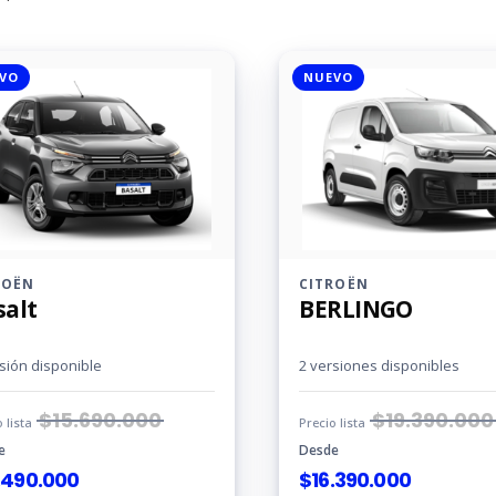
VO
NUEVO
ROËN
CITROËN
salt
BERLINGO
sión disponible
2 versiones disponibles
$
15.690.000
$
19.390.000
o lista
Precio lista
e
Desde
.490.000
$
16.390.000