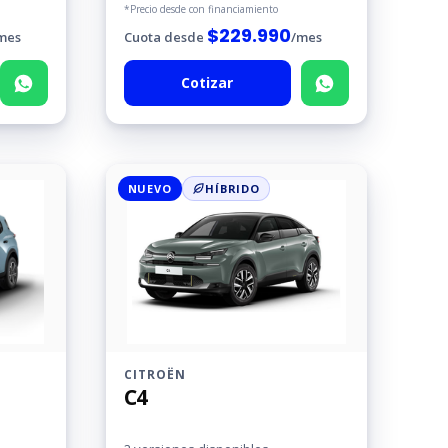
*Precio desde con financiamiento
$
229.990
mes
Cuota desde
/mes
Cotizar
NUEVO
HÍBRIDO
CITROËN
C4