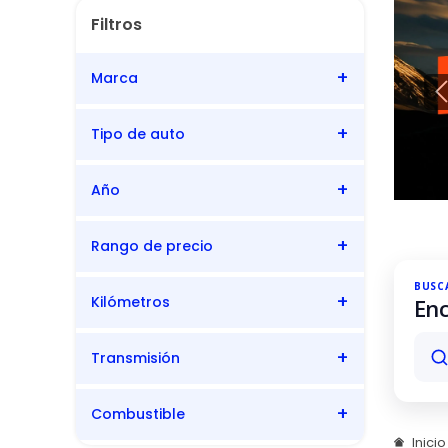
Marca
Tipo de auto
Citroën
Año
Van
Comercial
Rango de precio
Furgón
Hatchback
2026
BUSC
Sedán
SUV
2025
Kilómetros
Enc
Busc
2024
2.101
78.997
Transmisión
un
mode
2023
Citro
Combustible
Automática
2022
Inici