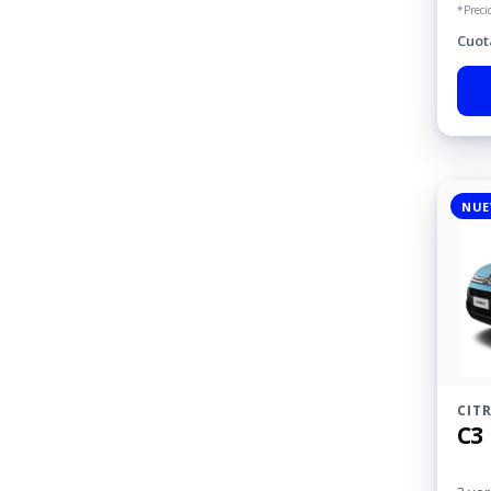
*Preci
Cuot
NUE
CIT
C3