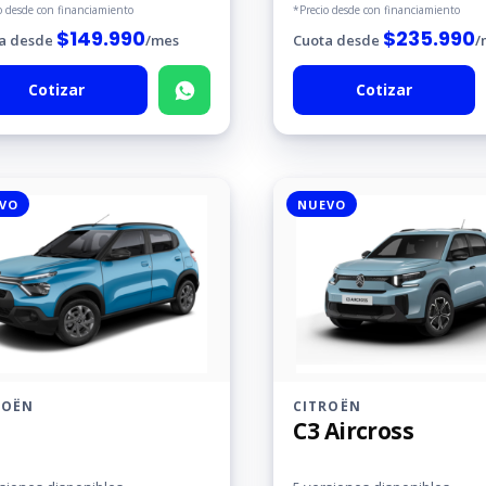
o desde con financiamiento
*Precio desde con financiamiento
$
149.990
$
235.990
a desde
/mes
Cuota desde
/
Cotizar
Cotizar
VO
NUEVO
ROËN
CITROËN
C3 Aircross