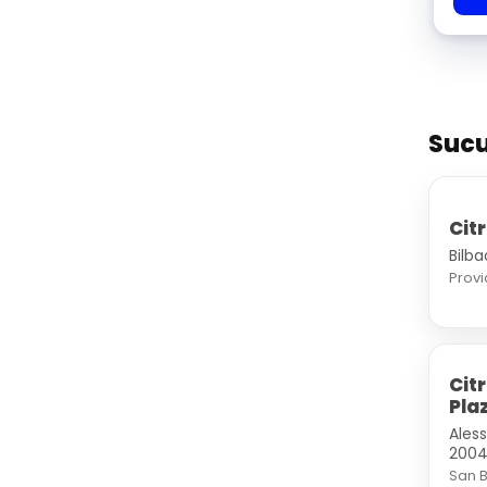
Sucu
Cit
Bilb
Prov
Cit
Pla
Ales
200
San 