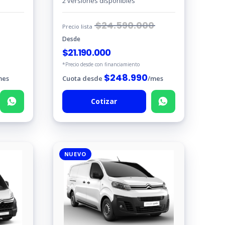
2 versiones disponibles
$
24.590.000
Precio lista
Desde
$
21.190.000
*Precio desde con financiamiento
$
248.990
mes
Cuota desde
/mes
Cotizar
NUEVO