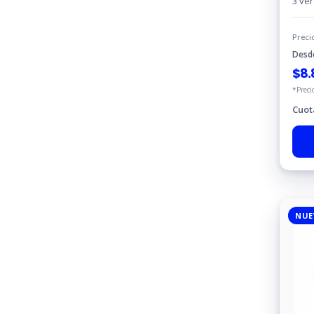
3 ve
Preci
Desd
$
8.
*Preci
Cuot
NUE