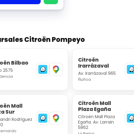
rsales Citroën Pompeyo
Citroën
roën Bilbao
Irarrázaval
ao 2575
Av. Irarrázaval 965
idencia
Ñuñoa
Citroën Mall
roën Mall
Plaza Egaña
za Sur
Citroën Mall Plaza
sandri Rodríguez
Egaña. Av. Larrain
40
5862
Bernardo
La Reina