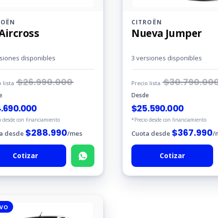
ROËN
CITROËN
Aircross
Nueva Jumper
rsiones disponibles
3 versiones disponibles
$
26.990.000
$
30.790.00
o lista
Precio lista
e
Desde
.690.000
$
25.590.000
o desde con financiamiento
*Precio desde con financiamiento
$
288.990
$
367.990
a desde
/mes
Cuota desde
/
Cotizar
Cotizar
VO