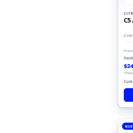
CIT
C5 
2 ve
Preci
Desd
$
24
*Preci
Cuot
NUE