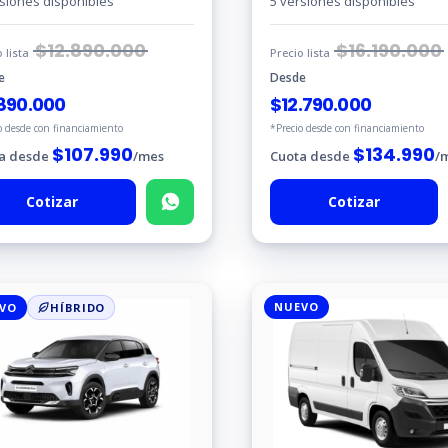
rsiones disponibles
5 versiones disponibles
$
12.890.000
$
16.190.000
o lista
Precio lista
e
Desde
890.000
$
12.790.000
o desde con financiamiento
*Precio desde con financiamiento
$
107.990
$
134.990
a desde
/mes
Cuota desde
/
Cotizar
Cotizar
NUEVO
VO
HÍBRIDO