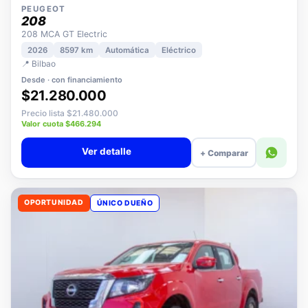
PEUGEOT
208
208 MCA GT Electric
2026
8597 km
Automática
Eléctrico
📍 Bilbao
Desde · con financiamiento
$21.280.000
Precio lista $21.480.000
Valor cuota $466.294
Ver detalle
+ Comparar
OPORTUNIDAD
ÚNICO DUEÑO