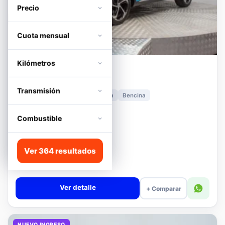
Precio
Cuota mensual
Kilómetros
MG
HS
1.5T DCT TROPHY
Transmisión
2024
11.278 km
Automática
Bencina
📍 Irarrázaval
Desde · con financiamiento
Combustible
$12.480.000
Lista
Ver 364 resultados
$13.180.000
$12.680.000
−4%
Valor cuota $294.392
Ver detalle
+ Comparar