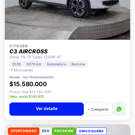
CITROËN
C3 AIRCROSS
Shine TN 7P Turbo 125HP AT
2026
3079 km
Automática
Bencina
📍 Movicenter
Desde · con financiamiento
$15.580.000
Precio lista $15.780.000
Valor cuota $343.631
Ver detalle
+ Comparar