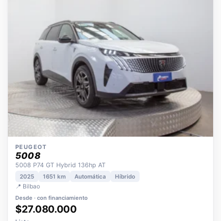
OPORTUNIDAD
ECO
POCOS KM
ÚNICO DUEÑO
PEUGEOT
5008
5008 P74 GT Hybrid 136hp AT
2025
1651 km
Automática
Híbrido
📍 Bilbao
Desde · con financiamiento
$27.080.000