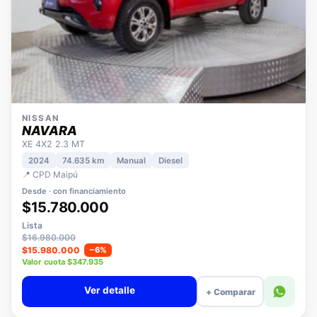
NISSAN
NAVARA
XE 4X2 2.3 MT
2024
74.635 km
Manual
Diesel
📍 CPD Maipú
Desde · con financiamiento
$15.780.000
Lista
$16.980.000
$15.980.000
−6%
Valor cuota $347.935
Ver detalle
+ Comparar