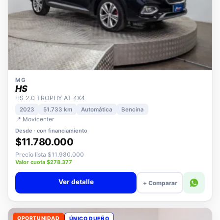
MG
HS
HS 2.0 TROPHY AT 4X4
2023
51.733 km
Automática
Bencina
📍 Movicenter
Desde · con financiamiento
$11.780.000
Precio lista $11.980.000
Valor cuota $278.377
Ver detalle
+ Comparar