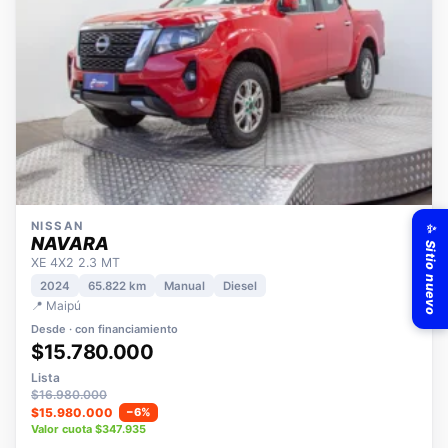
✨ Sitio nuevo
NISSAN
NAVARA
XE 4X2 2.3 MT
2024
65.822 km
Manual
Diesel
📍 Maipú
Desde · con financiamiento
$15.780.000
Lista
$16.980.000
$15.980.000
−6%
Valor cuota $347.935