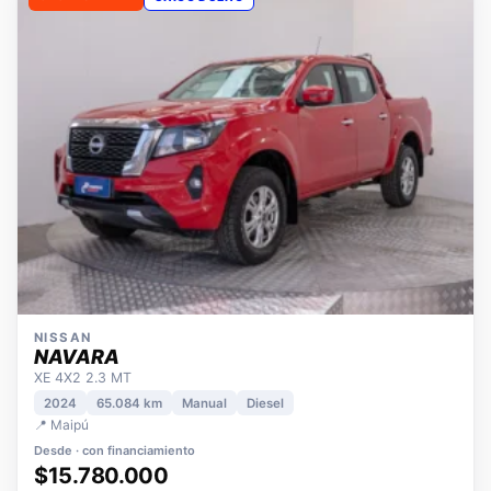
OPORTUNIDAD
ÚNICO DUEÑO
NISSAN
NAVARA
XE 4X2 2.3 MT
2024
65.084 km
Manual
Diesel
📍 Maipú
Desde · con financiamiento