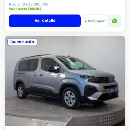
$7.880.000
Precio lista $8.080.000
Valor cuota $189.154
Ver detalle
+ Comparar
ÚNICO DUEÑO