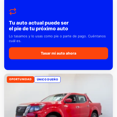
Tu auto actual puede ser
el pie de tu próximo auto
Lo tasamos y lo usas como pie o parte de pago. Cuéntanos
cuál es.
Tasar mi auto ahora
OPORTUNIDAD
ÚNICO DUEÑO