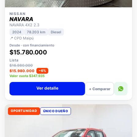
NISSAN
NAVARA
NAVARA 4X2 2.3
2024
78.203 km
Diesel
📍 CPD Maipú
Desde · con financiamiento
$15.780.000
Lista
$16.980.000
$15.980.000
−6%
Valor cuota $347.935
Ver detalle
+ Comparar
OPORTUNIDAD
ÚNICO DUEÑO