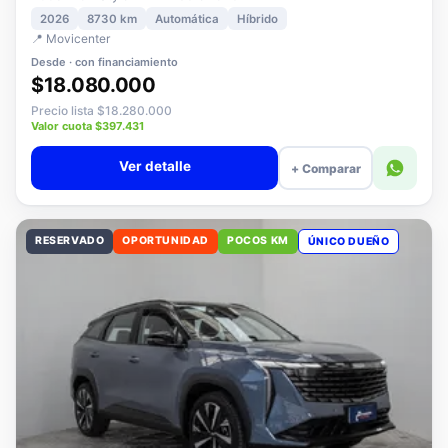
2008 MCA Style MHEV 136 eDCT6
2026
8730 km
Automática
Híbrido
📍 Movicenter
Desde · con financiamiento
$18.080.000
Precio lista $18.280.000
Valor cuota $397.431
Ver detalle
+ Comparar
RESERVADO
OPORTUNIDAD
POCOS KM
ÚNICO DUEÑO