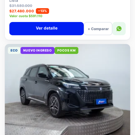
Lista
$31.580.000
$27.480.000
−13%
Valor cuota $591.110
Ver detalle
+ Comparar
ECO
NUEVO INGRESO
POCOS KM