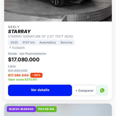
GEELY
STARRAY
STARRAY SIGNATURE GF 2.0T 7DCT ADAS
2025
5157 km
Automática
Bencina
📍 Autopark
Desde · con financiamiento
$17.080.000
Lista
$21.680.000
$17.380.000
−20%
Valor cuota $375.911
Ver detalle
+ Comparar
NUEVO INGRESO
POCOS KM