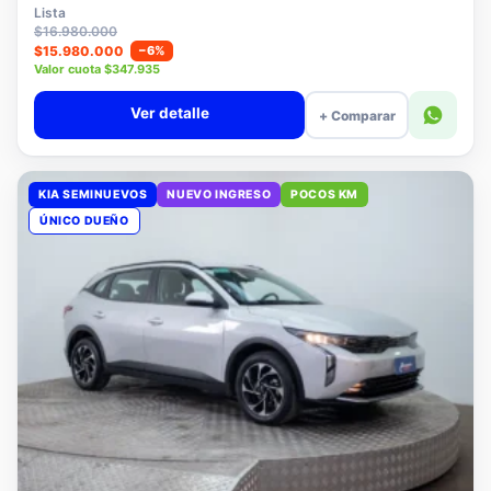
$15.780.000
Lista
$16.980.000
$15.980.000
−6%
Valor cuota $347.935
Ver detalle
+ Comparar
KIA SEMINUEVOS
NUEVO INGRESO
POCOS KM
ÚNICO DUEÑO