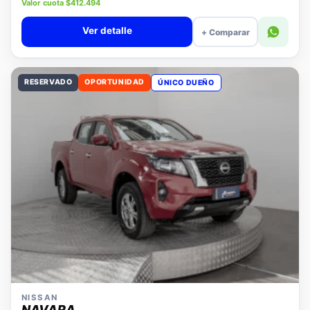
Precio lista $18.980.000
Valor cuota $412.494
Ver detalle
+ Comparar
RESERVADO
OPORTUNIDAD
ÚNICO DUEÑO