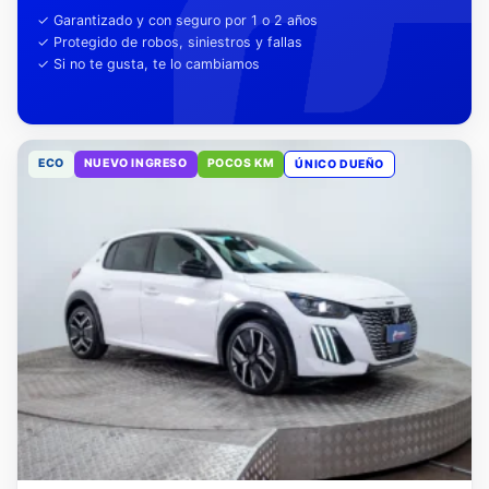
tu tranquilidad
✓ Garantizado y con seguro por 1 o 2 años
✓ Protegido de robos, siniestros y fallas
✓ Si no te gusta, te lo cambiamos
ECO
NUEVO INGRESO
POCOS KM
ÚNICO DUEÑO