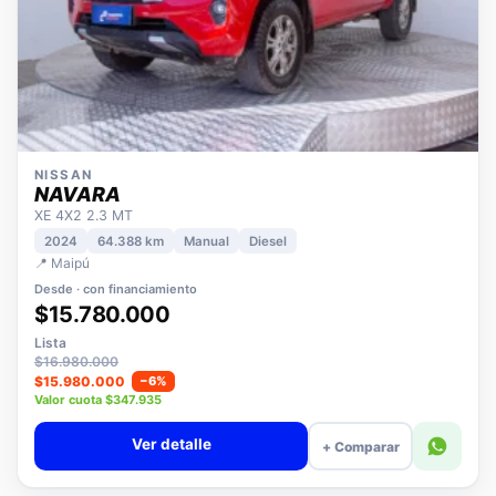
NISSAN
NAVARA
XE 4X2 2.3 MT
2024
64.388 km
Manual
Diesel
📍 Maipú
Desde · con financiamiento
$15.780.000
Lista
$16.980.000
$15.980.000
−6%
Valor cuota $347.935
Ver detalle
+ Comparar