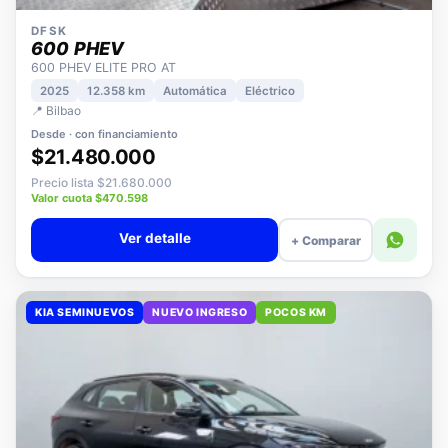
DFSK
600 PHEV
600 PHEV ELITE PRO AT
2025
12.358 km
Automática
Eléctrico
📍 Bilbao
Desde · con financiamiento
$21.480.000
Precio lista $21.680.000
Valor cuota $470.598
Ver detalle
+ Comparar
KIA SEMINUEVOS
NUEVO INGRESO
POCOS KM