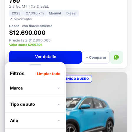
MAXUS
T60
2.8 GL MT 4X2 DIESEL
2023
27.330 km
Manual
Diesel
📍 Movicenter
Desde · con financiamiento
$12.690.000
Precio lista $12.890.000
Valor cuota $299.196
Ver detalle
+ Comparar
Filtros
Limpiar todo
OPORTUNIDAD
POCOS KM
ÚNICO DUEÑO
Marca
Tipo de auto
Año