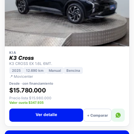
KIA
K3 Cross
K3 CROSS EX 1.6L 6MT.
2025
12.690 km
Manual
Bencina
📍 Movicenter
Desde · con financiamiento
$15.780.000
Precio lista $15.980.000
Valor cuota $347.935
Ver detalle
+ Comparar