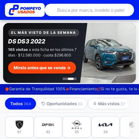
Autos usados con garantía de conce
EXCLUSIVO POMPEYO USADOS
Pompeyo
Garantía Total
Todos nuestros autos salen con 3 meses de
garantía incluida. Súmale 12 o 24 meses con
seguro automotriz y asistencia en ruta.
Mira cómo los preparamos →
Garantía de Tranquilidad 100%
Financiamiento
Si no te gusta, te l
Todos
Oportunidades
Más vistos
364
33
37
61
42
35
34
31