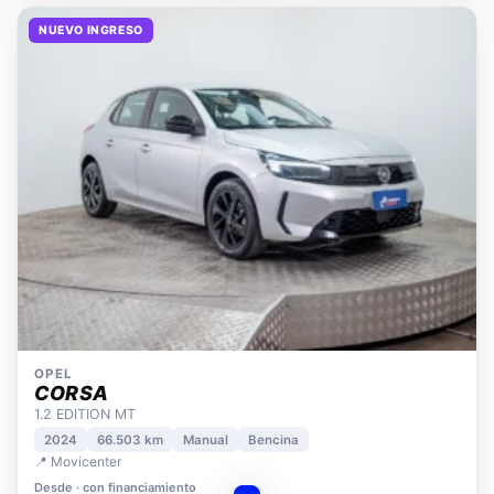
NUEVO INGRESO
OPEL
CORSA
1.2 EDITION MT
2024
66.503 km
Manual
Bencina
📍 Movicenter