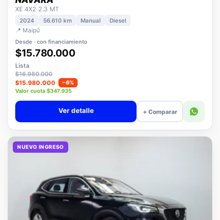
NISSAN
NAVARA
XE 4X2 2.3 MT
2024
56.610 km
Manual
Diesel
📍 Maipú
Desde · con financiamiento
$15.780.000
Lista
$16.980.000
$15.980.000
−6%
Valor cuota $347.935
Ver detalle
+ Comparar
NUEVO INGRESO