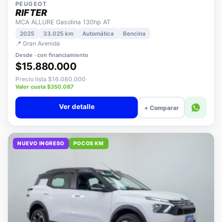
PEUGEOT
RIFTER
MCA ALLURE Gasolina 130hp AT
2025
33.025 km
Automática
Bencina
📍 Gran Avenida
Desde · con financiamiento
$15.880.000
Precio lista $16.080.000
Valor cuota $350.087
Ver detalle
+ Comparar
NUEVO INGRESO
POCOS KM