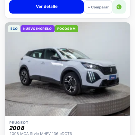
Ver detalle
+ Comparar
ECO
NUEVO INGRESO
POCOS KM
PEUGEOT
2008