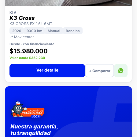
KIA
K3 Cross
K3 CROSS EX 1.6L 6MT.
2026
9300 km
Manual
Bencina
📍 Movicenter
Desde · con financiamiento
$15.980.000
Valor cuota $352.239
Ver detalle
+ Comparar
Nuestra garantía,