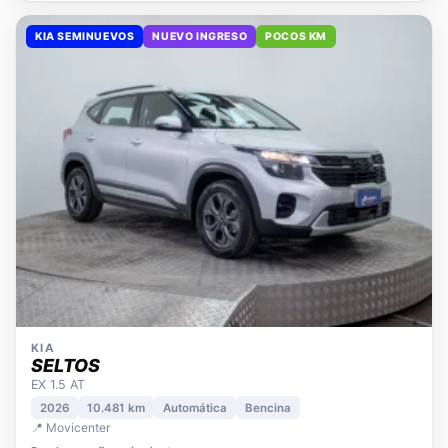
KIA SEMINUEVOS
NUEVO INGRESO
POCOS KM
KIA
SELTOS
EX 1.5 AT
2026
10.481 km
Automática
Bencina
📍 Movicenter