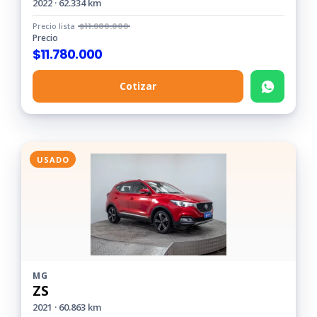
2022 · 62.334 km
Precio lista
$
11.980.000
Precio
$
11.780.000
Cotizar
USADO
MG
ZS
2021 · 60.863 km