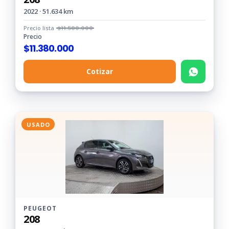
2022 · 51.634 km
Precio lista
$
11.580.000
Precio
$
11.380.000
Cotizar
USADO
PEUGEOT
208