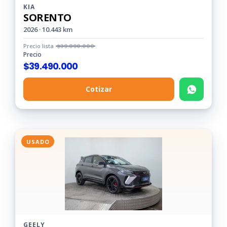
KIA
SORENTO
2026 · 10.443 km
Precio lista
$
39.890.000
Precio
$
39.490.000
Cotizar
USADO
GEELY