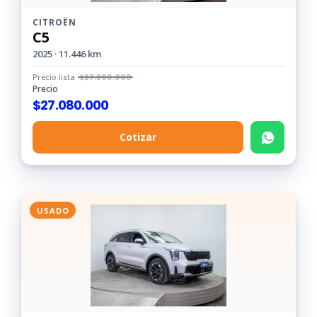
CITROËN
C5
2025 · 11.446 km
Precio lista
$
27.280.000
Precio
$
27.080.000
Cotizar
USADO