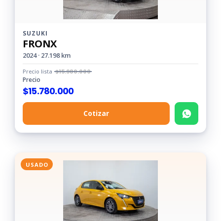
SUZUKI
FRONX
2024 · 27.198 km
Precio lista
$
15.980.000
Precio
$
15.780.000
Cotizar
USADO