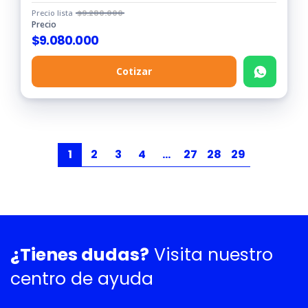
Precio lista
$
9.280.000
Precio
$
9.080.000
Cotizar
1
2
3
4
…
27
28
29
¿Tienes dudas?
Visita nuestro
centro de ayuda