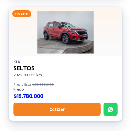
USADO
KIA
SELTOS
2025 · 11.055 km
Precio lista
$
19.980.000
Precio
$
19.780.000
Cotizar