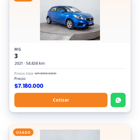
MG
3
2021 · 58.838 km
Precio lista
$
7.380.000
Precio
$
7.180.000
Cotizar
USADO