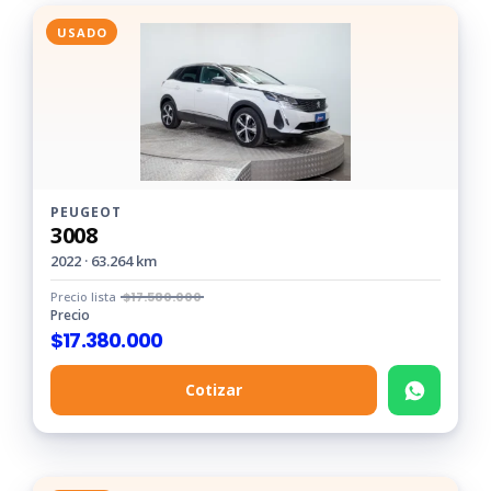
USADO
PEUGEOT
3008
2022 · 63.264 km
Precio lista
$
17.580.000
Precio
$
17.380.000
Cotizar