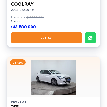
COOLRAY
2023 · 37.525 km
Precio lista
$
13.780.000
Precio
$
13.580.000
Cotizar
USADO
PEUGEOT
208