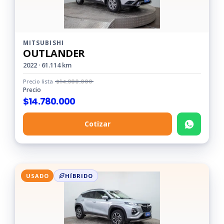
MITSUBISHI
OUTLANDER
2022 · 61.114 km
Precio lista
$
14.980.000
Precio
$
14.780.000
Cotizar
USADO
HÍBRIDO