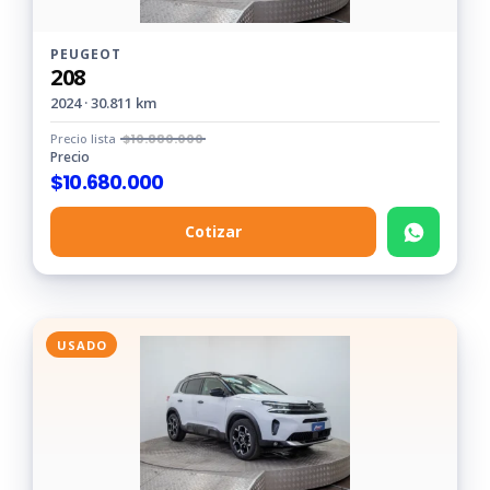
PEUGEOT
208
2024 · 30.811 km
Precio lista
$
10.880.000
Precio
$
10.680.000
Cotizar
USADO