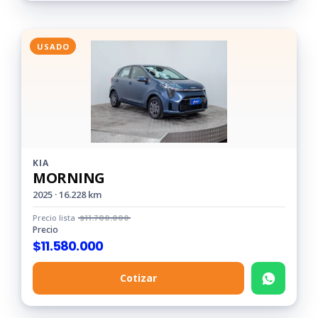
USADO
KIA
MORNING
2025 · 16.228 km
Precio lista
$
11.780.000
Precio
$
11.580.000
Cotizar