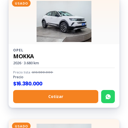
USADO
OPEL
MOKKA
2026 · 3.680 km
Precio lista
$
16.580.000
Precio
$
16.380.000
Cotizar
USADO