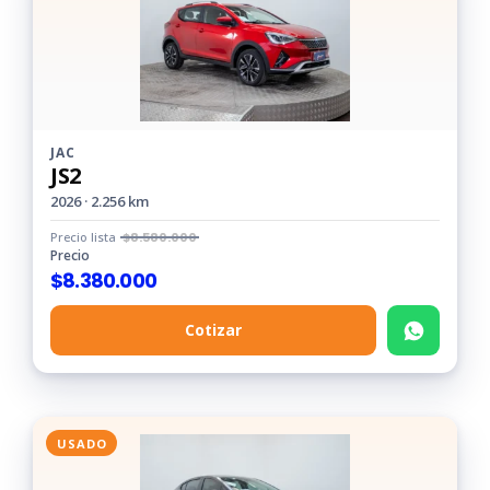
JAC
JS2
2026 · 2.256 km
Precio lista
$
8.580.000
Precio
$
8.380.000
Cotizar
USADO