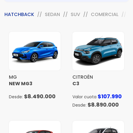
/
/
/
/
/
/
/
/
HATCHBACK
SEDAN
SUV
COMERCIAL
E
MG
CITROËN
NEW MG3
C3
$
8.490.000
$
107.990
Valor cuota
$
8.890.000