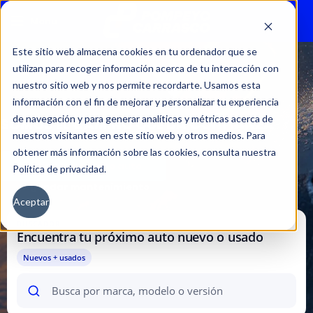
Ver más >>
Menu
Este sitio web almacena cookies en tu ordenador que se
utilizan para recoger información acerca de tu interacción con
nuestro sitio web y nos permite recordarte. Usamos esta
información con el fin de mejorar y personalizar tu experiencia
de navegación y para generar analíticas y métricas acerca de
SOMOS EL CAMINO QUE DA CONFIANZA
nuestros visitantes en este sitio web y otros medios. Para
obtener más información sobre las cookies, consulta nuestra
Cotiza tu próximo auto
Política de privacidad.
Agendar mantenimiento
Aceptar
BUSCADOR
Encuentra tu próximo auto nuevo o usado
Nuevos + usados
Busca
por
marca,