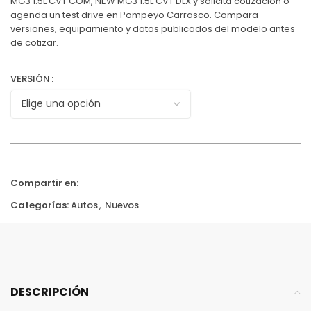
MG3 1.5L CVT COM, NEW MG3 1.5L CVT DLX y solicita cotizacion o
agenda un test drive en Pompeyo Carrasco. Compara
versiones, equipamiento y datos publicados del modelo antes
de cotizar.
VERSIÓN
Compartir en:
Categorías:
Autos
,
Nuevos
DESCRIPCIÓN