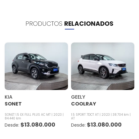
PRODUCTOS
RELACIONADOS
KIA
GEELY
SONET
COOLRAY
SONET 1.5 EX FULL PLUS AC MT
2023
1.5 SPORT 7DCT AT
2023
38.704 km
84.440 km
AT
$
13.080.000
$
13.080.000