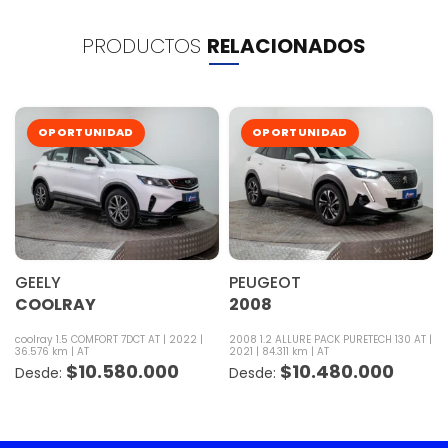
PRODUCTOS
RELACIONADOS
OPORTUNIDAD
OPORTUNIDAD
GEELY
PEUGEOT
COOLRAY
2008
coolray 1.5 COMFORT 7DCT AT
2022
2008 1.2 ALLURE PACK PURETECH 130 AT
36.576 km
AT
2021
84.311 km
AT
$
10.580.000
$
10.480.000