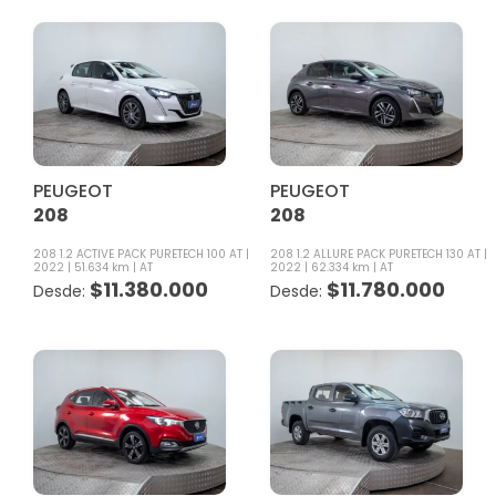
PEUGEOT
PEUGEOT
208
208
208 1.2 ACTIVE PACK PURETECH 100 AT
208 1.2 ALLURE PACK PURETECH 130 AT
2022
51.634 km
AT
2022
62.334 km
AT
$
11.380.000
$
11.780.000