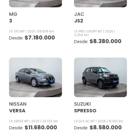
MG
JAC
3
JS2
1.5 STD MT
2021
58.838 km
1.5 PRO LUXURY MT
2026
2.256 km
$
7.180.000
$
8.380.000
NISSAN
SUZUKI
VERSA
SPRESSO
1.6 SENSE MT
2023
24.725 km
1.0 GLX AC MT
2025
15.551 km
$
11.680.000
$
8.580.000