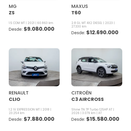
MG
MAXUS
ZS
T60
1.5 COM MT
2021
60.863 km
2.8 GL MT 4X2 DIESEL
2023
27.330 km
$
9.080.000
$
12.690.000
RENAULT
CITROËN
CLIO
C3 AIRCROSS
1.2 IV EXPRESSION MT
2018
Shine TN 7P Turbo 125HP AT
23.254 km
2026
3.079 km
AT
$
7.880.000
$
15.580.000