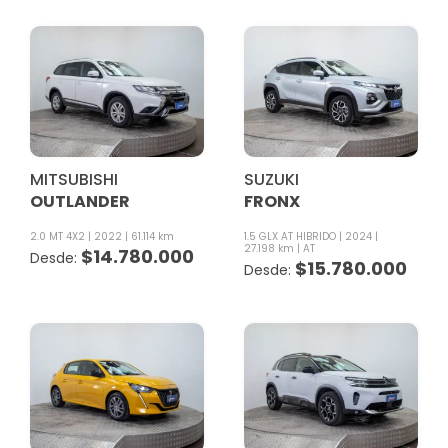
MITSUBISHI
SUZUKI
OUTLANDER
FRONX
2.0 MT 4X2
2022
61.114 km
1.5 GLX AT HIBRIDO
2024
27.198 km
AT
$
14.780.000
$
15.780.000