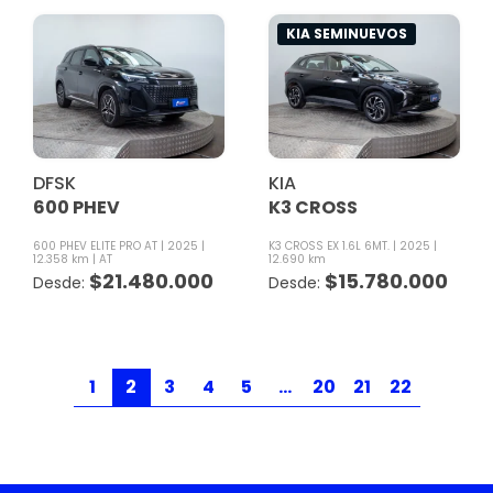
KIA SEMINUEVOS
DFSK
KIA
600 PHEV
K3 CROSS
600 PHEV ELITE PRO AT
2025
K3 CROSS EX 1.6L 6MT.
2025
12.358 km
AT
12.690 km
$
21.480.000
$
15.780.000
1
2
3
4
5
…
20
21
22