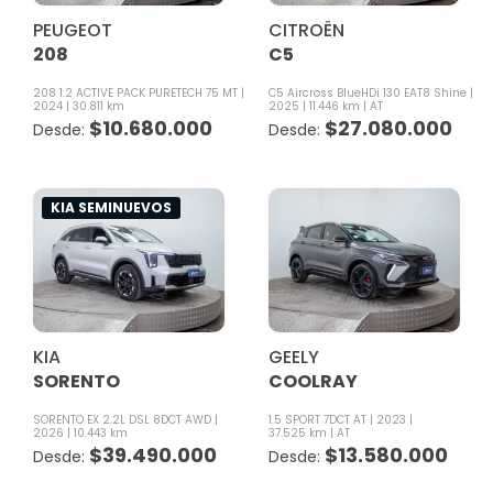
PEUGEOT
CITROËN
208
C5
208 1.2 ACTIVE PACK PURETECH 75 MT
C5 Aircross BlueHDi 130 EAT8 Shine
2024
30.811 km
2025
11.446 km
AT
$
10.680.000
$
27.080.000
KIA SEMINUEVOS
KIA
GEELY
SORENTO
COOLRAY
SORENTO EX 2.2L DSL 8DCT AWD
1.5 SPORT 7DCT AT
2023
2026
10.443 km
37.525 km
AT
$
39.490.000
$
13.580.000