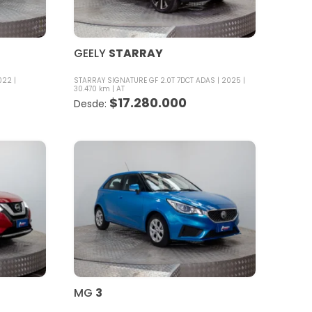
GEELY
STARRAY
022
STARRAY SIGNATURE GF 2.0T 7DCT ADAS
2025
30.470 km
AT
$
17.280.000
MG
3