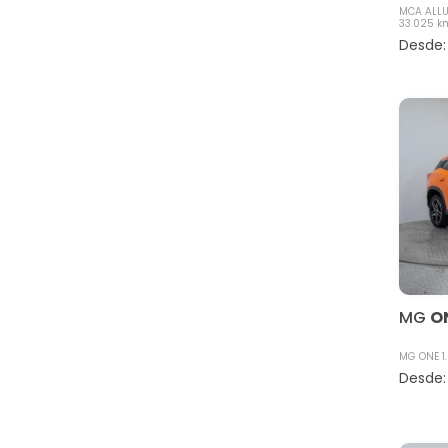
MCA ALLU
33.025 k
MG
O
MG ONE 1