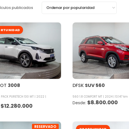
ículos publicados
RTUNIDAD
EOT
3008
DFSK
SUV 560
E PACK PURETECH 130 MT
2022
560 1.8 COMFORT MT
2024
13.147 km
m
$
8.800.000
$
12.280.000
RESERVADO
OPORTUNIDAD