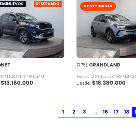
SEMINUEVOS
RESERVADO
OPORTUNIDAD
ONET
OPEL
GRANDLAND
 EX AT
2024
48.448 km
AT
Grandland GS Gasolina 130HP MT
2
$
13.180.000
$
16.380.000
1
2
3
…
16
17
18