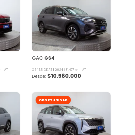
GAC
GS4
m
AT
GS4 1.5 GE AT
2024
31.477 km
AT
$
10.980.000
OPORTUNIDAD