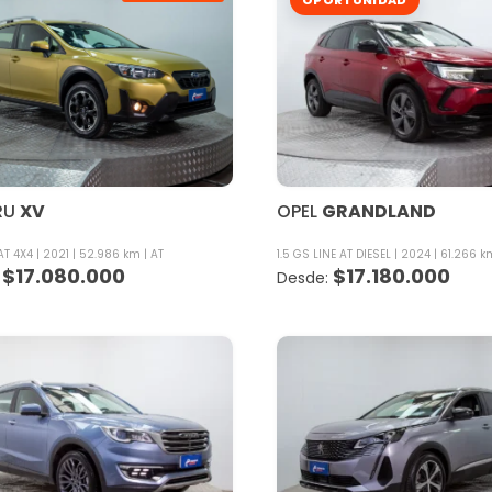
RU
XV
OPEL
GRANDLAND
AT 4X4
2021
52.986 km
AT
1.5 GS LINE AT DIESEL
2024
61.266 k
$
17.080.000
$
17.180.000