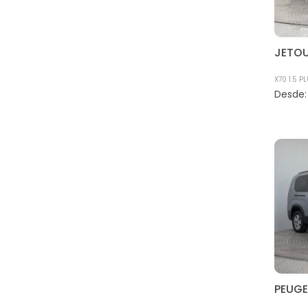
VOLKSWAGEN
JETO
X70 1.5 P
PEUG