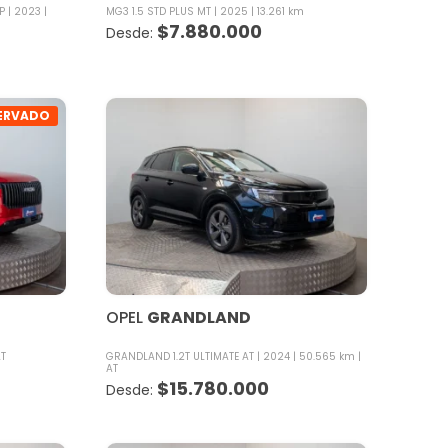
P
2023
MG3 1.5 STD PLUS MT
2025
13.261 km
$
7.880.000
ERVADO
OPEL
GRANDLAND
AT
GRANDLAND 1.2T ULTIMATE AT
2024
50.565 km
AT
$
15.780.000