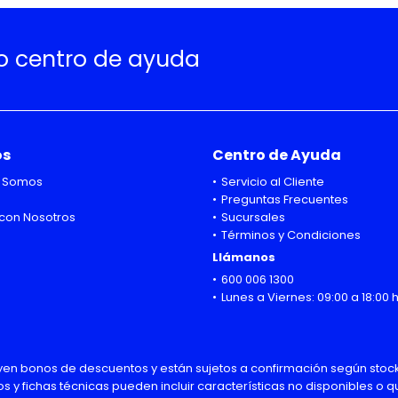
ro centro de ayuda
os
Centro de Ayuda
 Somos
Servicio al Cliente
Preguntas Frecuentes
con Nosotros
Sucursales
Términos y Condiciones
Llámanos
600 006 1300
Lunes a Viernes: 09:00 a 18:00 
uyen bonos de descuentos y están sujetos a confirmación según stock
os y fichas técnicas pueden incluir características no disponibles o