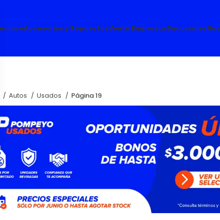
Técnico
Accesorios y Repuestos
Venta Empresas
Sucursales
Nos
o
Autos
Usados
Página 19