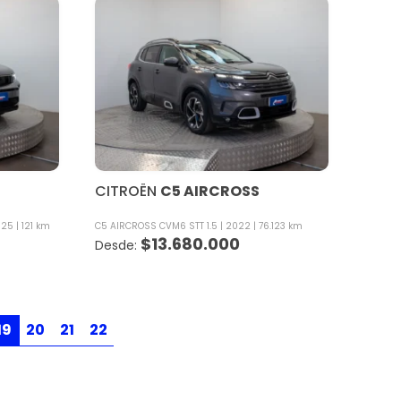
CITROËN
C5 AIRCROSS
025
121 km
C5 AIRCROSS CVM6 STT 1.5
2022
76.123 km
$
13.680.000
19
20
21
22