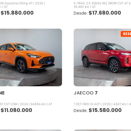
RE Gasolina 130hp AT
2025
X-TRAIL 2.5 SENSE 4X2 3ROW CVT AT 5
m
AT
35.490 km
AT
$
15.880.000
$
17.680.000
RES
NE
JAECOO
7
.5T CVT COM
2024
34.804 km
AT
7 DCT FWD 1.6 AUT
2025
4.607 km
$
11.080.000
$
15.580.000