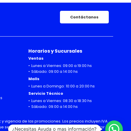
Contáctanos
Horarios y Sucursales
Ventas
Lunes a Viernes: 09:00 a 19:00 hs
Sábado: 09:00 a 14:00 hs
Malls
Lunes a Domingo: 10:00 a 20:00 hs
Servicio Técnico
hs
Lunes a Viernes: 08:30 a 18:30 hs
Sábado: 09:00 a 14:00 hs
 y vigencia de las promociones. Los precios incluyen IVA
 que sean modificadas sin previo aviso por el importador
¿Necesitas Ayuda o mas información?