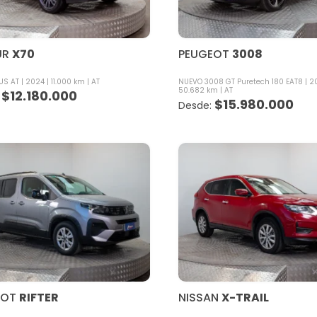
UR
X70
PEUGEOT
3008
LUS AT
2024
11.000 km
AT
NUEVO 3008 GT Puretech 180 EAT8
2
50.682 km
AT
$
12.180.000
$
15.980.000
EOT
RIFTER
NISSAN
X-TRAIL