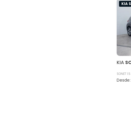
KIA 
KIA
S
SONET 1.5