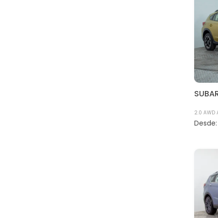
Geely
HYUNDAI
JAC
JEEP
Kia
MAXUS
SUBA
MG
MITSUBISHI
2.0 AWD 
Nissan
Opel
Peugeot
SEAT
SSANGYONG
Subaru
SUZUKI
TOYOTA