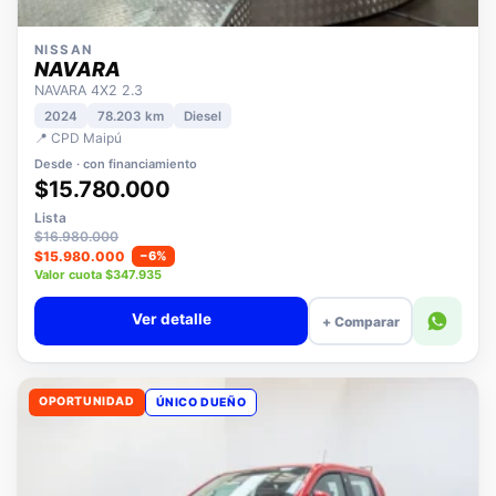
NISSAN
NAVARA
NAVARA 4X2 2.3
2024
78.203 km
Diesel
📍 CPD Maipú
Desde · con financiamiento
$15.780.000
Lista
$16.980.000
$15.980.000
−6%
Valor cuota $347.935
Ver detalle
+ Comparar
OPORTUNIDAD
ÚNICO DUEÑO