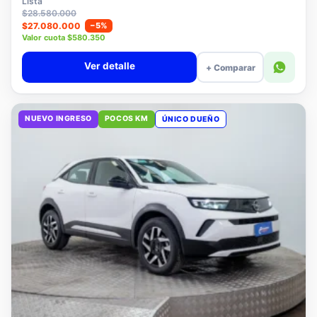
Lista
$28.580.000
$27.080.000
−5%
Valor cuota $580.350
Ver detalle
+ Comparar
NUEVO INGRESO
POCOS KM
ÚNICO DUEÑO