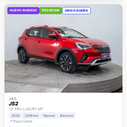
NUEVO INGRESO
POCOS KM
ÚNICO DUEÑO
JAC
JS2
1.5 PRO LUXURY MT
2026
2256 km
Manual
Bencina
📍 Plaza Oeste