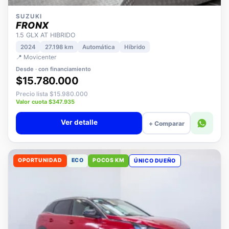
SUZUKI
FRONX
1.5 GLX AT HIBRIDO
2024
27.198 km
Automática
Híbrido
📍 Movicenter
Desde · con financiamiento
$15.780.000
Precio lista $15.980.000
Valor cuota $347.935
Ver detalle
+ Comparar
OPORTUNIDAD
ECO
POCOS KM
ÚNICO DUEÑO