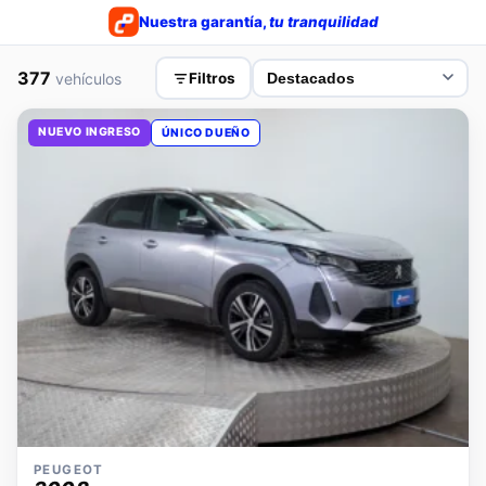
Nuestra garantía,
tu tranquilidad
377
vehículos
Filtros
NUEVO INGRESO
ÚNICO DUEÑO