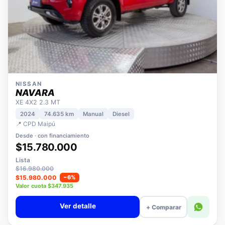
NISSAN
NAVARA
XE 4X2 2.3 MT
2024
74.635 km
Manual
Diesel
📍 CPD Maipú
Desde · con financiamiento
$15.780.000
Lista
$16.980.000
$15.980.000
−6%
Valor cuota $347.935
Ver detalle
+ Comparar