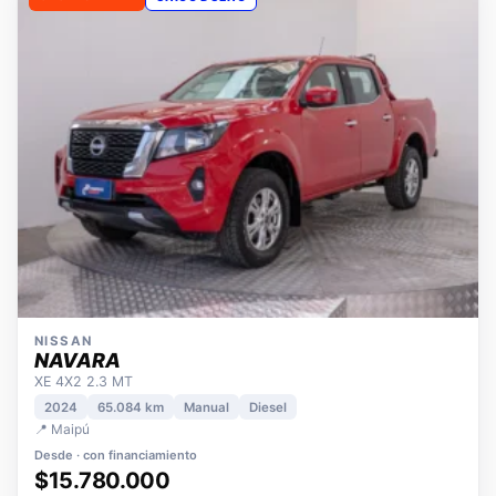
OPORTUNIDAD
ÚNICO DUEÑO
NISSAN
NAVARA
XE 4X2 2.3 MT
2024
65.084 km
Manual
Diesel
📍 Maipú
Desde · con financiamiento