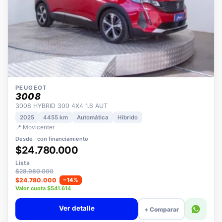
PEUGEOT
3008
3008 HYBRID 300 4X4 1.6 AUT
2025
4455 km
Automática
Híbrido
📍 Movicenter
Desde · con financiamiento
$24.780.000
Lista
$28.980.000
$24.780.000
−14%
Valor cuota $541.614
Ver detalle
+ Comparar