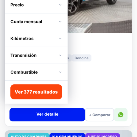
Precio
Cuota mensual
Kilómetros
MG
HS
1.5T DCT TROPHY
Transmisión
2024
11.278 km
Automática
Bencina
📍 Irarrázaval
Desde · con financiamiento
Combustible
$11.680.000
Lista
Ver 377 resultados
$13.180.000
$12.680.000
−4%
Valor cuota $276.089
Ver detalle
+ Comparar