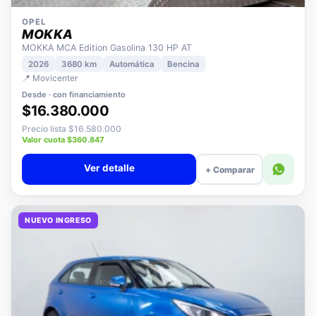
OPEL
MOKKA
MOKKA MCA Edition Gasolina 130 HP AT
2026
3680 km
Automática
Bencina
📍 Movicenter
Desde · con financiamiento
$16.380.000
Precio lista $16.580.000
Valor cuota $360.847
Ver detalle
+ Comparar
NUEVO INGRESO