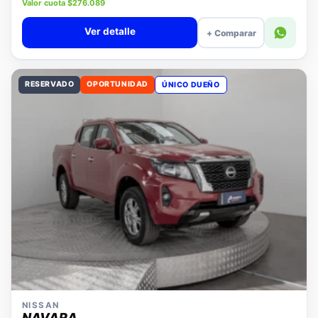
Precio lista $11.880.000
Valor cuota $276.089
Ver detalle
+ Comparar
RESERVADO
OPORTUNIDAD
ÚNICO DUEÑO