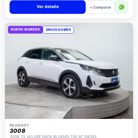
Ver detalle
+ Comparar
NUEVO INGRESO
ÚNICO DUEÑO
PEUGEOT
3008