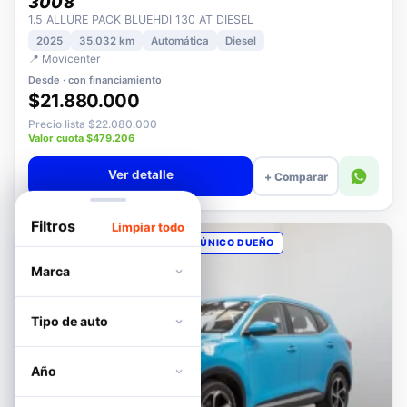
PEUGEOT
3008
1.5 ALLURE PACK BLUEHDI 130 AT DIESEL
2025
35.032 km
Automática
Diesel
📍 Movicenter
Desde · con financiamiento
$21.880.000
Precio lista $22.080.000
Valor cuota $479.206
Ver detalle
+ Comparar
Filtros
Limpiar todo
OPORTUNIDAD
POCOS KM
ÚNICO DUEÑO
Marca
Tipo de auto
Año