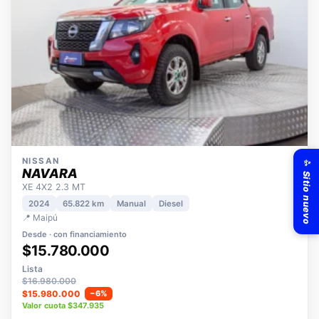
✨ Sitio nuevo
NISSAN
NAVARA
XE 4X2 2.3 MT
2024
65.822 km
Manual
Diesel
📍 Maipú
Desde · con financiamiento
$15.780.000
Lista
$16.980.000
$15.980.000
−6%
Valor cuota $347.935