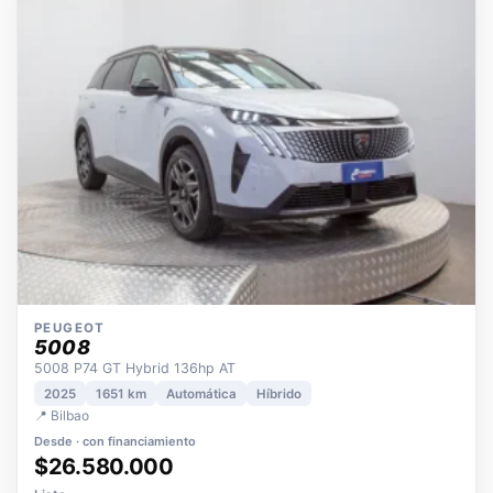
OPORTUNIDAD
ECO
POCOS KM
ÚNICO DUEÑO
PEUGEOT
5008
5008 P74 GT Hybrid 136hp AT
2025
1651 km
Automática
Híbrido
📍 Bilbao
Desde · con financiamiento
$26.580.000