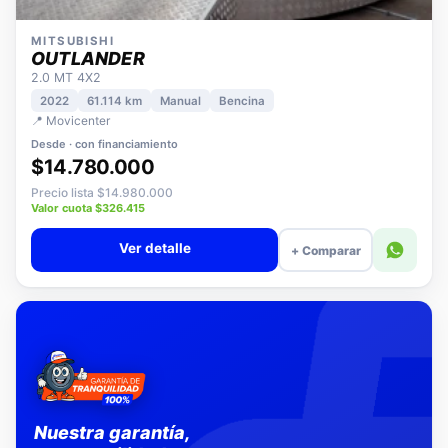
MITSUBISHI
OUTLANDER
2.0 MT 4X2
2022
61.114 km
Manual
Bencina
📍 Movicenter
Desde · con financiamiento
$14.780.000
Precio lista $14.980.000
Valor cuota $326.415
Ver detalle
+ Comparar