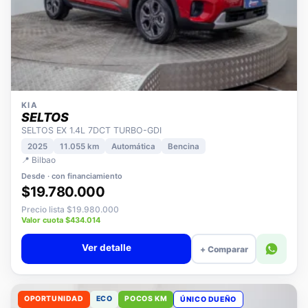
KIA
SELTOS
SELTOS EX 1.4L 7DCT TURBO-GDI
2025
11.055 km
Automática
Bencina
📍 Bilbao
Desde · con financiamiento
$19.780.000
Precio lista $19.980.000
Valor cuota $434.014
Ver detalle
+ Comparar