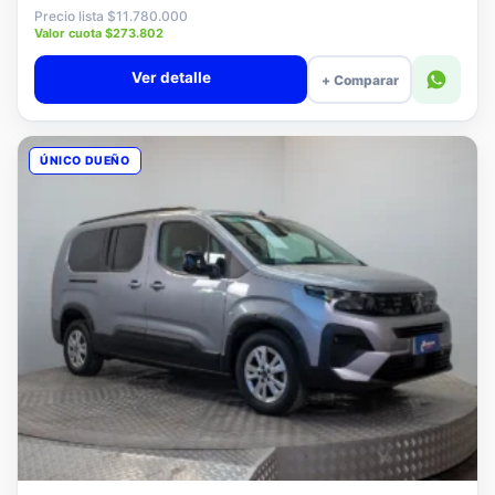
$11.580.000
Precio lista $11.780.000
Valor cuota $273.802
Ver detalle
+ Comparar
ÚNICO DUEÑO