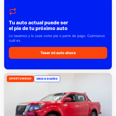
Tu auto actual puede ser
el pie de tu próximo auto
Lo tasamos y lo usas como pie o parte de pago. Cuéntanos
cuál es.
Tasar mi auto ahora
OPORTUNIDAD
ÚNICO DUEÑO