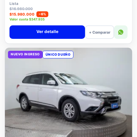
$15.780.000
Lista
$16.980.000
$15.980.000
−6%
Valor cuota $347.935
Ver detalle
+ Comparar
NUEVO INGRESO
ÚNICO DUEÑO