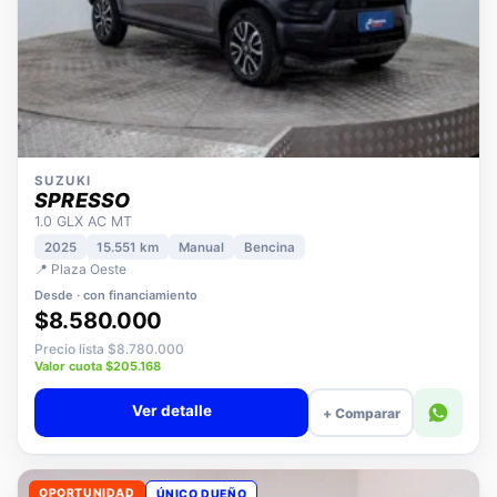
SUZUKI
SPRESSO
1.0 GLX AC MT
2025
15.551 km
Manual
Bencina
📍 Plaza Oeste
Desde · con financiamiento
$8.580.000
Precio lista $8.780.000
Valor cuota $205.168
Ver detalle
+ Comparar