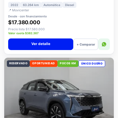
3008 1.5 ALLURE PACK BLUEHDI 130 AT DIESEL
2022
63.264 km
Automática
Diesel
📍 Movicenter
Desde · con financiamiento
$17.380.000
Precio lista $17.580.000
Valor cuota $382.367
Ver detalle
+ Comparar
RESERVADO
OPORTUNIDAD
POCOS KM
ÚNICO DUEÑO