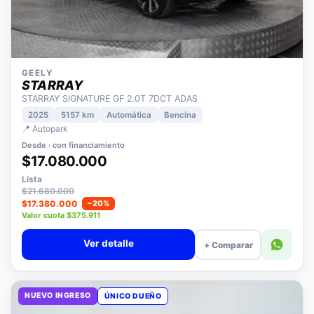
GEELY
STARRAY
STARRAY SIGNATURE GF 2.0T 7DCT ADAS
2025
5157 km
Automática
Bencina
📍 Autopark
Desde · con financiamiento
$17.080.000
Lista
$21.680.000
$17.380.000
−20%
Valor cuota $375.911
Ver detalle
+ Comparar
NUEVO INGRESO
ÚNICO DUEÑO