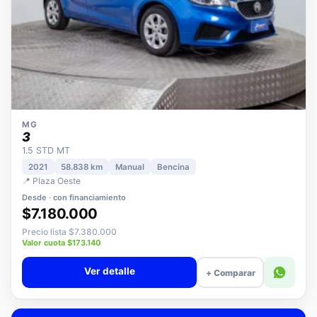
MG
3
1.5 STD MT
2021
58.838 km
Manual
Bencina
📍 Plaza Oeste
Desde · con financiamiento
$7.180.000
Precio lista $7.380.000
Valor cuota $173.140
Ver detalle
+ Comparar