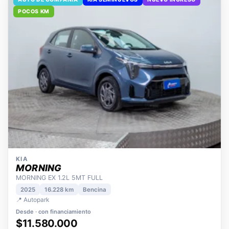
AUTO DE COMPAÑÍA
KIA SEMINUEVOS
NUEVO INGRESO
POCOS KM
KIA
MORNING
MORNING EX 1.2L 5MT FULL
2025
16.228 km
Bencina
📍 Autopark
Desde · con financiamiento