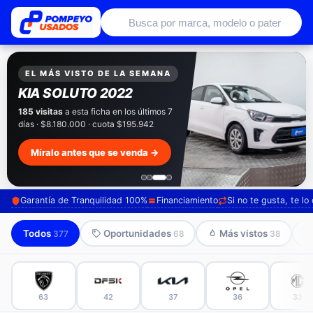
Autos usados con garantía de conce
EXCLUSIVO POMPEYO USADOS
Pompeyo
Garantía Total
Todos nuestros autos salen con 3 meses de
garantía incluida. Súmale 12 o 24 meses con
seguro automotriz y asistencia en ruta.
Mira cómo los preparamos →
Garantía de Tranquilidad 100%
Financiamiento
Si no te gusta, te l
Todos
Oportunidades
Más vistos
377
68
38
63
42
37
36
33