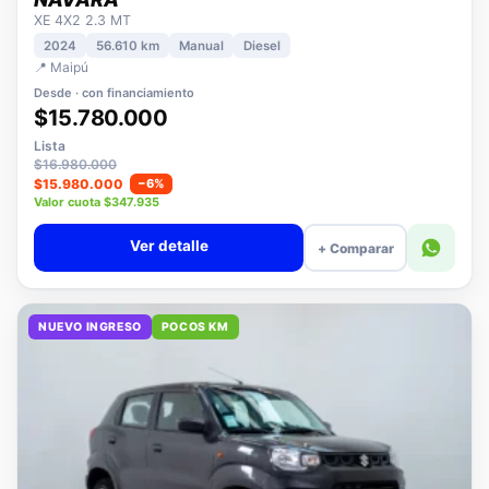
NISSAN
NAVARA
XE 4X2 2.3 MT
2024
56.610 km
Manual
Diesel
📍 Maipú
Desde · con financiamiento
$15.780.000
Lista
$16.980.000
$15.980.000
−6%
Valor cuota $347.935
Ver detalle
+ Comparar
NUEVO INGRESO
POCOS KM