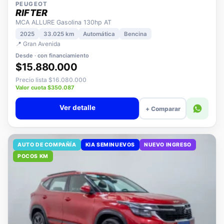
PEUGEOT
RIFTER
MCA ALLURE Gasolina 130hp AT
2025
33.025 km
Automática
Bencina
📍 Gran Avenida
Desde · con financiamiento
$15.880.000
Precio lista $16.080.000
Valor cuota $350.087
Ver detalle
+ Comparar
AUTO DE COMPAÑÍA
KIA SEMINUEVOS
NUEVO INGRESO
POCOS KM