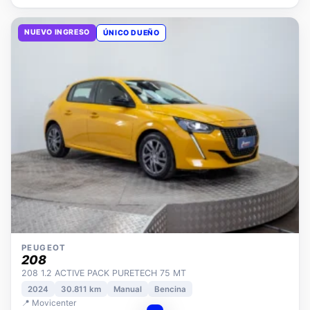
NUEVO INGRESO
ÚNICO DUEÑO
PEUGEOT
208
208 1.2 ACTIVE PACK PURETECH 75 MT
2024
30.811 km
Manual
Bencina