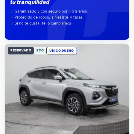
Nuestra garantía,
tu tranquilidad
✓ Garantizado y con seguro por 1 o 2 años
✓ Protegido de robos, siniestros y fallas
✓ Si no te gusta, te lo cambiamos
RESERVADO
ECO
ÚNICO DUEÑO