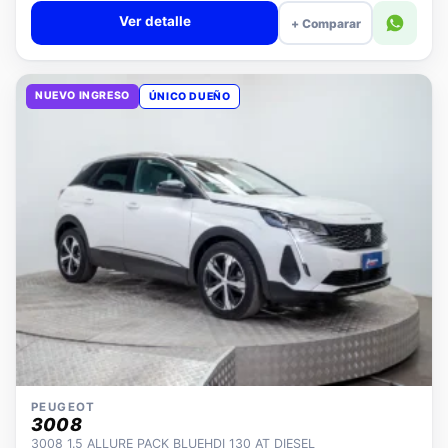
Ver detalle
+ Comparar
NUEVO INGRESO
ÚNICO DUEÑO
PEUGEOT
3008