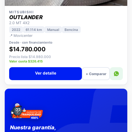
MITSUBISHI
OUTLANDER
2.0 MT 4X2
2022
61.114 km
Manual
Bencina
📍 Movicenter
Desde · con financiamiento
$14.780.000
Precio lista $14.980.000
Valor cuota $326.415
Ver detalle
+ Comparar