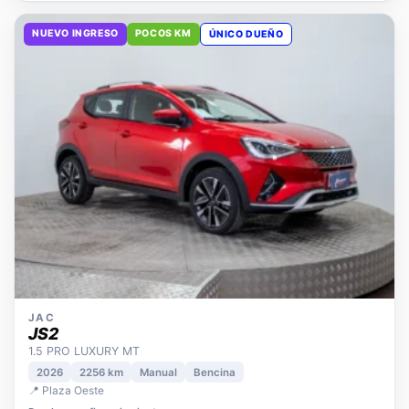
NUEVO INGRESO
POCOS KM
ÚNICO DUEÑO
JAC
JS2
1.5 PRO LUXURY MT
2026
2256 km
Manual
Bencina
📍 Plaza Oeste