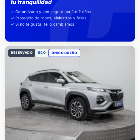
Nuestra garantía,
tu tranquilidad
✓ Garantizado y con seguro por 1 o 2 años
✓ Protegido de robos, siniestros y fallas
✓ Si no te gusta, te lo cambiamos
RESERVADO
ECO
ÚNICO DUEÑO