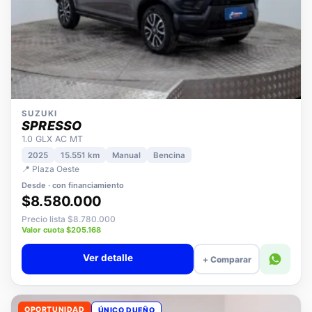
SUZUKI
SPRESSO
1.0 GLX AC MT
2025
15.551 km
Manual
Bencina
📍 Plaza Oeste
Desde · con financiamiento
$8.580.000
Precio lista $8.780.000
Valor cuota $205.168
Ver detalle
+ Comparar