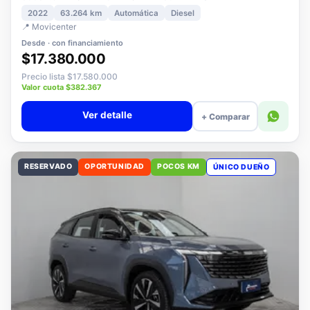
3008 1.5 ALLURE PACK BLUEHDI 130 AT DIESEL
2022
63.264 km
Automática
Diesel
📍 Movicenter
Desde · con financiamiento
$17.380.000
Precio lista $17.580.000
Valor cuota $382.367
Ver detalle
+ Comparar
RESERVADO
OPORTUNIDAD
POCOS KM
ÚNICO DUEÑO