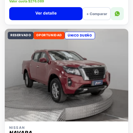
Precio lista $11.880.000
Valor cuota $276.089
Ver detalle
+ Comparar
RESERVADO
OPORTUNIDAD
ÚNICO DUEÑO