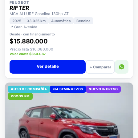
PEUGEOT
RIFTER
MCA ALLURE Gasolina 130hp AT
2025
33.025 km
Automática
Bencina
📍 Gran Avenida
Desde · con financiamiento
$15.880.000
Precio lista $16.080.000
Valor cuota $350.087
Ver detalle
+ Comparar
AUTO DE COMPAÑÍA
KIA SEMINUEVOS
NUEVO INGRESO
POCOS KM