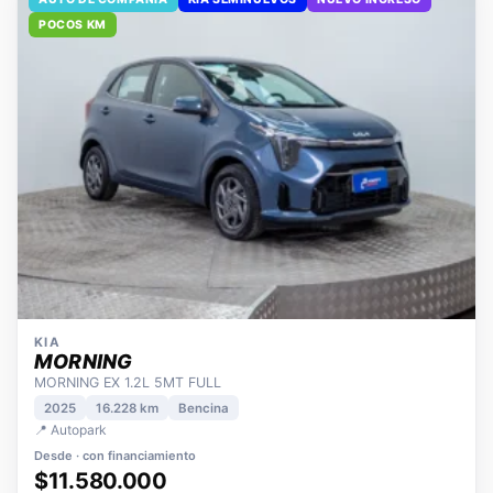
AUTO DE COMPAÑÍA
KIA SEMINUEVOS
NUEVO INGRESO
POCOS KM
KIA
MORNING
MORNING EX 1.2L 5MT FULL
2025
16.228 km
Bencina
📍 Autopark
Desde · con financiamiento