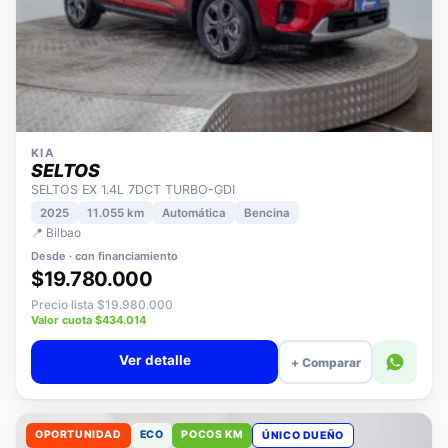
KIA
SELTOS
SELTOS EX 1.4L 7DCT TURBO-GDI
2025
11.055 km
Automática
Bencina
📍 Bilbao
Desde · con financiamiento
$19.780.000
Precio lista $19.980.000
Valor cuota $434.014
Ver detalle
+ Comparar