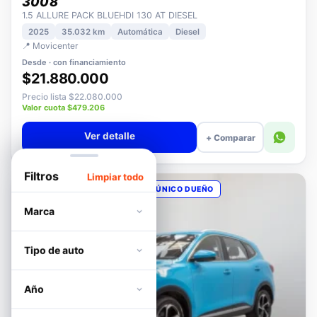
PEUGEOT
3008
1.5 ALLURE PACK BLUEHDI 130 AT DIESEL
2025
35.032 km
Automática
Diesel
📍 Movicenter
Desde · con financiamiento
$21.880.000
Precio lista $22.080.000
Valor cuota $479.206
Ver detalle
+ Comparar
Filtros
Limpiar todo
OPORTUNIDAD
POCOS KM
ÚNICO DUEÑO
Marca
Tipo de auto
Año