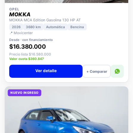
OPEL
MOKKA
MOKKA MCA Edition Gasolina 130 HP AT
2026
3680 km
Automática
Bencina
📍 Movicenter
Desde · con financiamiento
$16.380.000
Precio lista $16.580.000
Valor cuota $360.847
Ver detalle
+ Comparar
NUEVO INGRESO