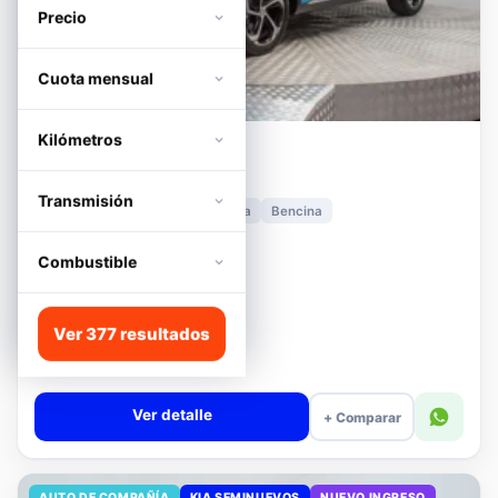
Precio
Cuota mensual
Kilómetros
MG
HS
1.5T DCT TROPHY
Transmisión
2024
11.278 km
Automática
Bencina
📍 Irarrázaval
Desde · con financiamiento
Combustible
$11.680.000
Lista
Ver 377 resultados
$13.180.000
$12.680.000
−4%
Valor cuota $276.089
Ver detalle
+ Comparar