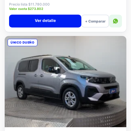
$11.580.000
Precio lista $11.780.000
Valor cuota $273.802
Ver detalle
+ Comparar
ÚNICO DUEÑO