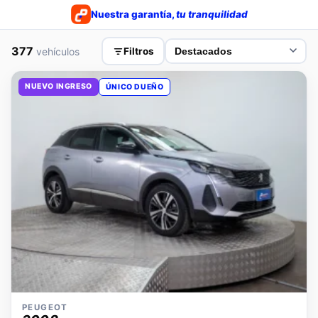
Nuestra garantía,
tu tranquilidad
377
vehículos
Filtros
NUEVO INGRESO
ÚNICO DUEÑO