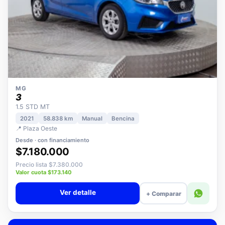
MG
3
1.5 STD MT
2021
58.838 km
Manual
Bencina
📍 Plaza Oeste
Desde · con financiamiento
$7.180.000
Precio lista $7.380.000
Valor cuota $173.140
Ver detalle
+ Comparar