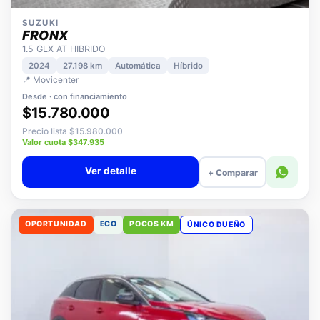
SUZUKI
FRONX
1.5 GLX AT HIBRIDO
2024
27.198 km
Automática
Híbrido
📍 Movicenter
Desde · con financiamiento
$15.780.000
Precio lista $15.980.000
Valor cuota $347.935
Ver detalle
+ Comparar
OPORTUNIDAD
ECO
POCOS KM
ÚNICO DUEÑO