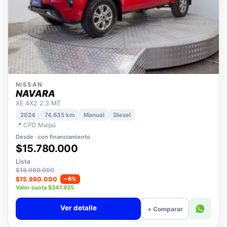
NISSAN
NAVARA
XE 4X2 2.3 MT
2024
74.635 km
Manual
Diesel
📍 CPD Maipú
Desde · con financiamiento
$15.780.000
Lista
$16.980.000
$15.980.000
−6%
Valor cuota $347.935
Ver detalle
+ Comparar