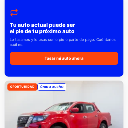
Tu auto actual puede ser
el pie de tu próximo auto
Lo tasamos y lo usas como pie o parte de pago. Cuéntanos
cuál es.
Tasar mi auto ahora
OPORTUNIDAD
ÚNICO DUEÑO