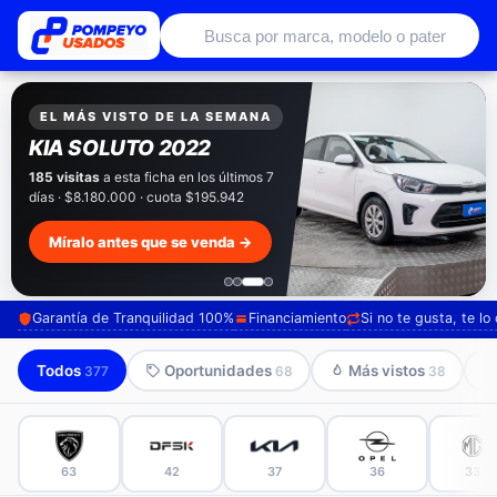
Autos usados con garantía de conce
EXCLUSIVO POMPEYO USADOS
Pompeyo
Garantía Total
Todos nuestros autos salen con 3 meses de
garantía incluida. Súmale 12 o 24 meses con
seguro automotriz y asistencia en ruta.
Mira cómo los preparamos →
Garantía de Tranquilidad 100%
Financiamiento
Si no te gusta, te l
Todos
Oportunidades
Más vistos
377
68
38
63
42
37
36
33