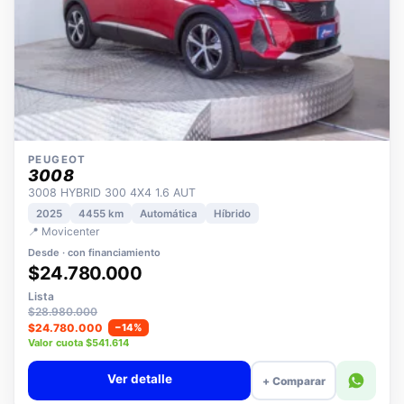
PEUGEOT
3008
3008 HYBRID 300 4X4 1.6 AUT
2025
4455 km
Automática
Híbrido
📍 Movicenter
Desde · con financiamiento
$24.780.000
Lista
$28.980.000
$24.780.000
−14%
Valor cuota $541.614
Ver detalle
+ Comparar