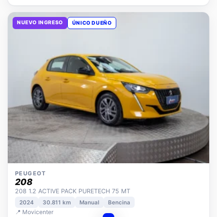
NUEVO INGRESO
ÚNICO DUEÑO
PEUGEOT
208
208 1.2 ACTIVE PACK PURETECH 75 MT
2024
30.811 km
Manual
Bencina