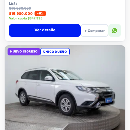
$15.780.000
Lista
$16.980.000
$15.980.000
−6%
Valor cuota $347.935
Ver detalle
+ Comparar
NUEVO INGRESO
ÚNICO DUEÑO