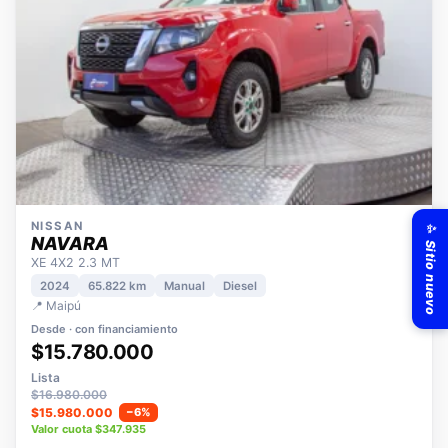
✨ Sitio nuevo
NISSAN
NAVARA
XE 4X2 2.3 MT
2024
65.822 km
Manual
Diesel
📍 Maipú
Desde · con financiamiento
$15.780.000
Lista
$16.980.000
$15.980.000
−6%
Valor cuota $347.935