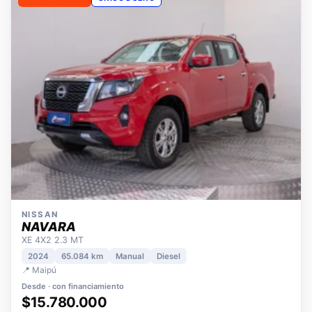
OPORTUNIDAD
ÚNICO DUEÑO
NISSAN
NAVARA
XE 4X2 2.3 MT
2024
65.084 km
Manual
Diesel
📍 Maipú
Desde · con financiamiento