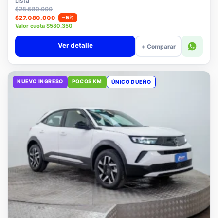
Lista
$28.580.000
$27.080.000
−5%
Valor cuota $580.350
Ver detalle
+ Comparar
NUEVO INGRESO
POCOS KM
ÚNICO DUEÑO