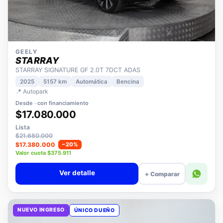
GEELY
STARRAY
STARRAY SIGNATURE GF 2.0T 7DCT ADAS
2025
5157 km
Automática
Bencina
📍 Autopark
Desde · con financiamiento
$17.080.000
Lista
$21.680.000
$17.380.000
−20%
Valor cuota $375.911
Ver detalle
+ Comparar
NUEVO INGRESO
ÚNICO DUEÑO