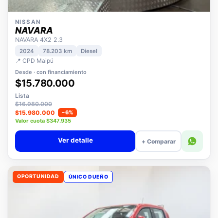
NISSAN
NAVARA
NAVARA 4X2 2.3
2024
78.203 km
Diesel
📍 CPD Maipú
Desde · con financiamiento
$15.780.000
Lista
$16.980.000
$15.980.000
−6%
Valor cuota $347.935
Ver detalle
+ Comparar
OPORTUNIDAD
ÚNICO DUEÑO