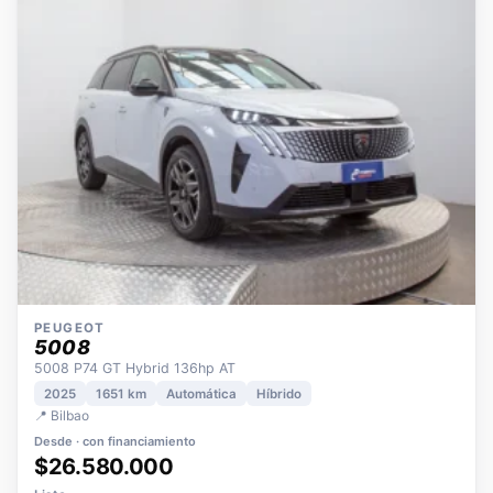
OPORTUNIDAD
ECO
POCOS KM
ÚNICO DUEÑO
PEUGEOT
5008
5008 P74 GT Hybrid 136hp AT
2025
1651 km
Automática
Híbrido
📍 Bilbao
Desde · con financiamiento
$26.580.000