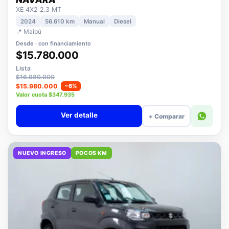
NISSAN
NAVARA
XE 4X2 2.3 MT
2024
56.610 km
Manual
Diesel
📍 Maipú
Desde · con financiamiento
$15.780.000
Lista
$16.980.000
$15.980.000
−6%
Valor cuota $347.935
Ver detalle
+ Comparar
NUEVO INGRESO
POCOS KM