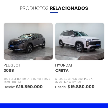
PRODUCTOS
RELACIONADOS
PEUGEOT
HYUNDAI
3008
CRETA
3008 BLUE HDI 130 EAT8 1.5 AUT
2025
CRETA 2.0 GRAND SU2I PLUS AT
46.081 km
AT
2025
10.423 km
AT
$
19.890.000
$
19.880.000