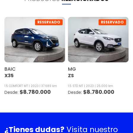
RESERVADO
RESERVADO
BAIC
MG
X35
ZS
1.5 COMFORT MT
2023
37.689 km
1.5 STD MT
2023
25.000 km
$
8.780.000
$
8.780.000
¿Tienes dudas?
Visita nuestro