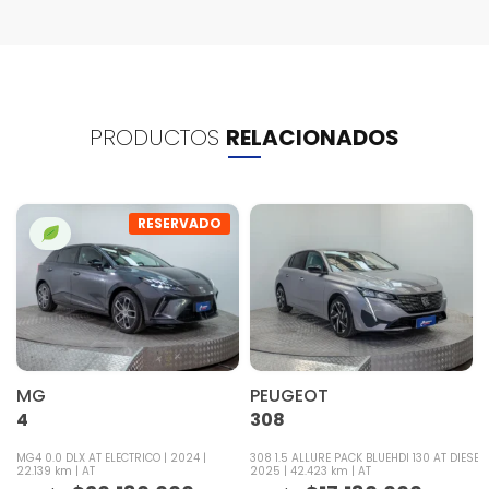
PRODUCTOS
RELACIONADOS
RESERVADO
MG
PEUGEOT
4
308
MG4 0.0 DLX AT ELECTRICO
2024
308 1.5 ALLURE PACK BLUEHDI 130 AT DIESEL
22.139 km
AT
2025
42.423 km
AT