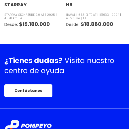
STARRAY
H6
STARRAY SIGNATURE 2.0 AT
2025
HAVAL H6 1.5 ELITE AT HIBRIDO
2024
4.578 km
AT
41.726 km
AT
$
19.180.000
$
18.880.000
¿Tienes dudas?
Visita nuestro
centro de ayuda
Contáctanos