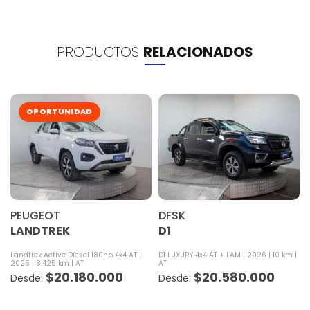
PRODUCTOS
RELACIONADOS
OPORTUNIDAD
PEUGEOT
DFSK
LANDTREK
D1
Landtrek Active Diesel 180hp 4x4 AT
D1 LUXURY 4x4 AT + LAM
2026
10 km
2025
8.425 km
AT
AT
$
20.180.000
$
20.580.000