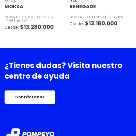
MOKKA
RENEGADE
MOKKA 1.2 ELEGANCE AT
2023
1.8 SPORT LX MT
2023
30.944 km
40.658 km
AT
$
13.180.000
$
13.280.000
¿Tienes dudas?
Visita nuestro
centro de ayuda
Contáctanos