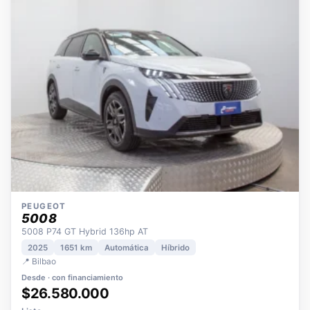
OPORTUNIDAD
ECO
POCOS KM
ÚNICO DUEÑO
PEUGEOT
5008
5008 P74 GT Hybrid 136hp AT
2025
1651 km
Automática
Híbrido
📍 Bilbao
Desde · con financiamiento
$26.580.000