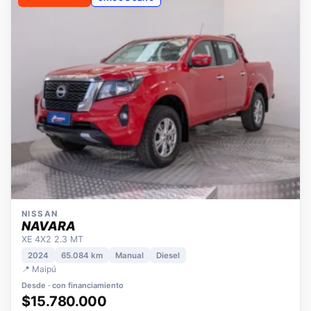
OPORTUNIDAD
ÚNICO DUEÑO
NISSAN
NAVARA
XE 4X2 2.3 MT
2024
65.084 km
Manual
Diesel
📍 Maipú
Desde · con financiamiento