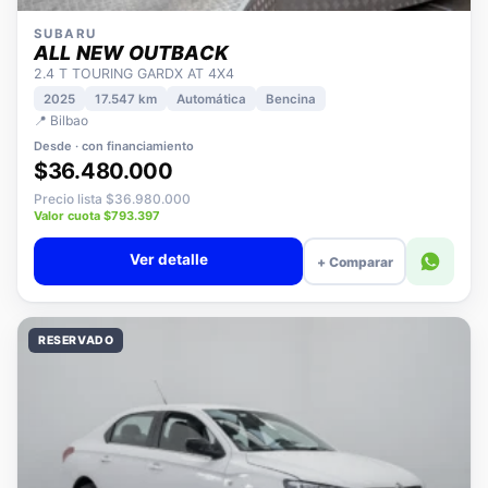
SUBARU
ALL NEW OUTBACK
2.4 T TOURING GARDX AT 4X4
2025
17.547 km
Automática
Bencina
📍 Bilbao
Desde · con financiamiento
$36.480.000
Precio lista $36.980.000
Valor cuota $793.397
Ver detalle
+ Comparar
RESERVADO