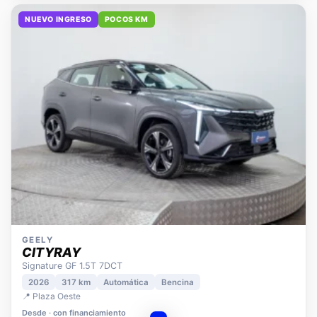
NUEVO INGRESO
POCOS KM
GEELY
CITYRAY
Signature GF 1.5T 7DCT
2026
317 km
Automática
Bencina
📍 Plaza Oeste