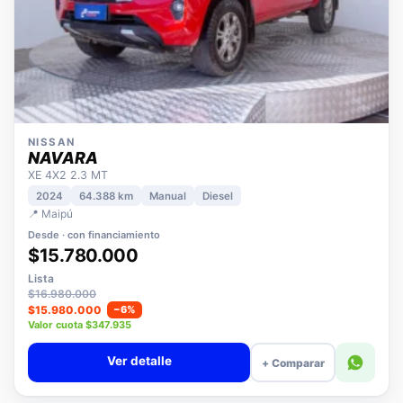
NISSAN
NAVARA
XE 4X2 2.3 MT
2024
64.388 km
Manual
Diesel
📍 Maipú
Desde · con financiamiento
$15.780.000
Lista
$16.980.000
$15.980.000
−6%
Valor cuota $347.935
Ver detalle
+ Comparar