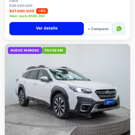
Lista
$28.580.000
$27.080.000
−5%
Valor cuota $580.350
Ver detalle
+ Comparar
NUEVO INGRESO
POCOS KM