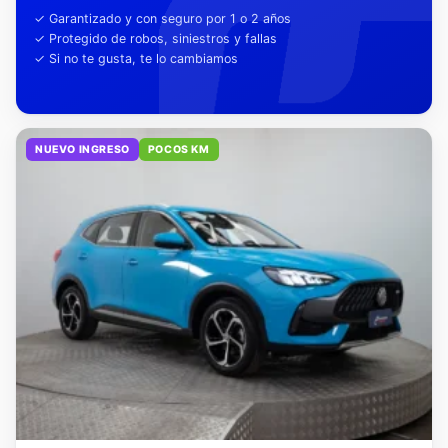
tu tranquilidad
✓ Garantizado y con seguro por 1 o 2 años
✓ Protegido de robos, siniestros y fallas
✓ Si no te gusta, te lo cambiamos
NUEVO INGRESO
POCOS KM