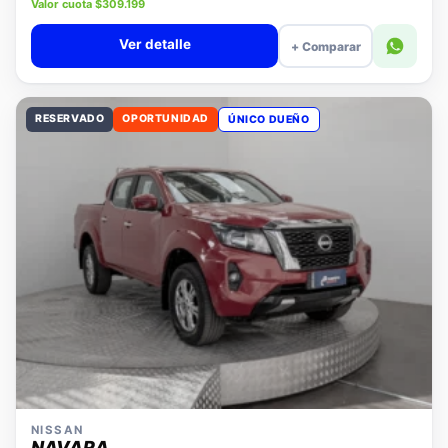
Precio lista $14.280.000
Valor cuota $309.199
Ver detalle
+ Comparar
RESERVADO
OPORTUNIDAD
ÚNICO DUEÑO