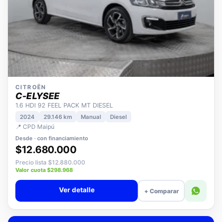
CITROËN
C-ELYSEE
1.6 HDI 92 FEEL PACK MT DIESEL
2024
29.146 km
Manual
Diesel
📍 CPD Maipú
Desde · con financiamiento
$12.680.000
Precio lista $12.880.000
Valor cuota $298.968
Ver detalle
+ Comparar