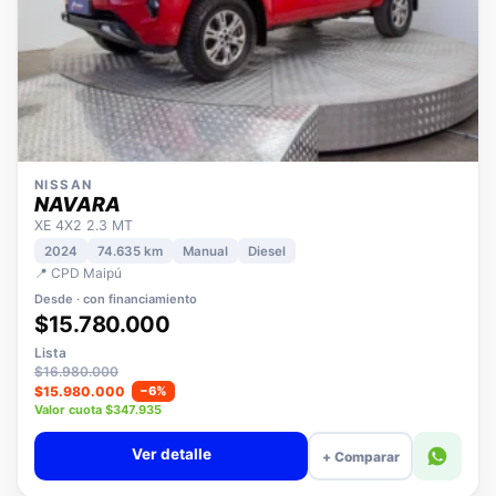
NISSAN
NAVARA
XE 4X2 2.3 MT
2024
74.635 km
Manual
Diesel
📍 CPD Maipú
Desde · con financiamiento
$15.780.000
Lista
$16.980.000
$15.980.000
−6%
Valor cuota $347.935
Ver detalle
+ Comparar