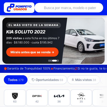
Autos usados con garantía de conce
EXCLUSIVO POMPEYO USADOS
Pompeyo
Garantía Total
Todos nuestros autos salen con 3 meses de
garantía incluida. Súmale 12 o 24 meses con
seguro automotriz y asistencia en ruta.
Mira cómo los preparamos →
Garantía de Tranquilidad 100%
Financiamiento
Si no te gusta, te l
Todos
Oportunidades
Más vistos
379
68
38
63
42
36
35
34