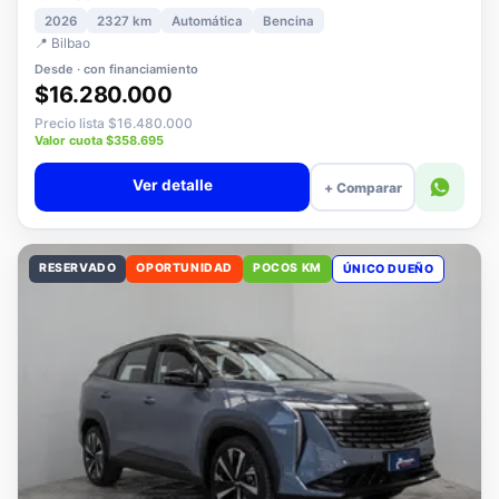
1.5 PLUS ELITE AT
2026
2327 km
Automática
Bencina
📍 Bilbao
Desde · con financiamiento
$16.280.000
Precio lista $16.480.000
Valor cuota $358.695
Ver detalle
+ Comparar
RESERVADO
OPORTUNIDAD
POCOS KM
ÚNICO DUEÑO