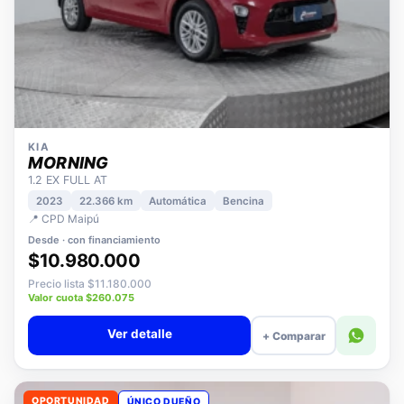
KIA
MORNING
1.2 EX FULL AT
2023
22.366 km
Automática
Bencina
📍 CPD Maipú
Desde · con financiamiento
$10.980.000
Precio lista $11.180.000
Valor cuota $260.075
Ver detalle
+ Comparar