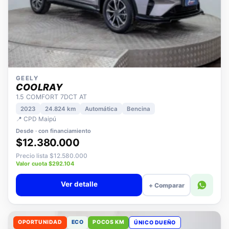
GEELY
COOLRAY
1.5 COMFORT 7DCT AT
2023
24.824 km
Automática
Bencina
📍 CPD Maipú
Desde · con financiamiento
$12.380.000
Precio lista $12.580.000
Valor cuota $292.104
Ver detalle
+ Comparar