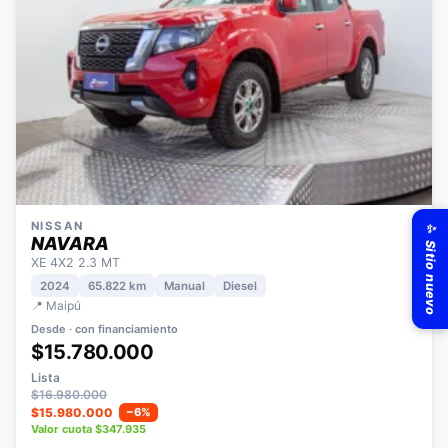
✨ Sitio nuevo
NISSAN
NAVARA
XE 4X2 2.3 MT
2024
65.822 km
Manual
Diesel
📍 Maipú
Desde · con financiamiento
$15.780.000
Lista
$16.980.000
$15.980.000
−6%
Valor cuota $347.935