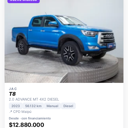
NUEVO INGRESO
JAC
T8
2.0 ADVANCE MT 4X2 DIESEL
2023
56.132 km
Manual
Diesel
📍 CPD Maipú
Desde · con financiamiento