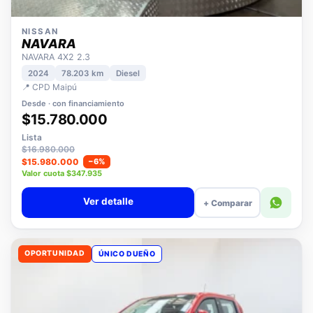
NISSAN
NAVARA
NAVARA 4X2 2.3
2024
78.203 km
Diesel
📍 CPD Maipú
Desde · con financiamiento
$15.780.000
Lista
$16.980.000
$15.980.000
−6%
Valor cuota $347.935
Ver detalle
+ Comparar
OPORTUNIDAD
ÚNICO DUEÑO