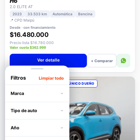
HAVAL
H6
2.0 ELITE AT
2023
33.533 km
Automática
Bencina
📍 CPD Maipú
Desde · con financiamiento
$16.480.000
Precio lista $16.780.000
Valor cuota $362.999
Ver detalle
+ Comparar
Filtros
Limpiar todo
OPORTUNIDAD
POCOS KM
ÚNICO DUEÑO
Marca
Tipo de auto
Año