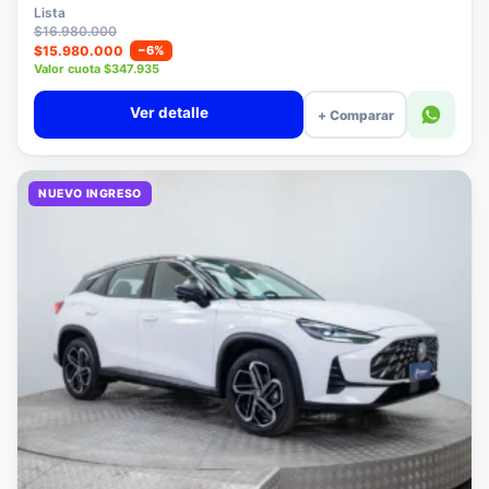
$15.780.000
Lista
$16.980.000
$15.980.000
−6%
Valor cuota $347.935
Ver detalle
+ Comparar
NUEVO INGRESO