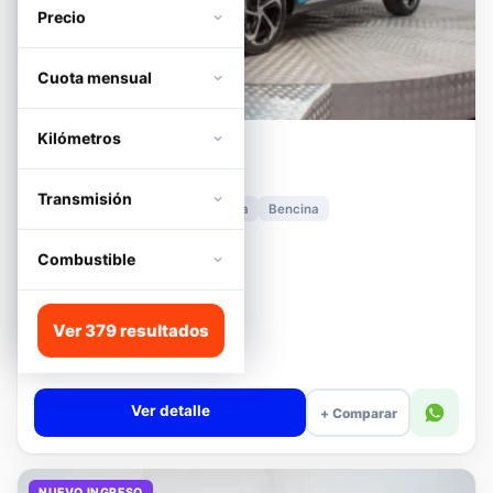
Precio
Cuota mensual
Kilómetros
MG
HS
1.5T DCT TROPHY
Transmisión
2024
11.278 km
Automática
Bencina
📍 Irarrázaval
Desde · con financiamiento
Combustible
$11.680.000
Lista
Ver 379 resultados
$13.180.000
$12.680.000
−4%
Valor cuota $276.090
Ver detalle
+ Comparar