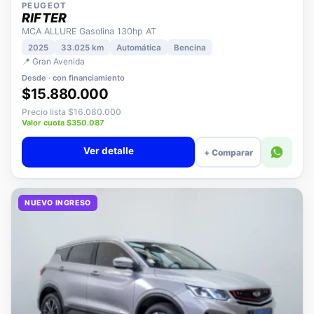
PEUGEOT
RIFTER
MCA ALLURE Gasolina 130hp AT
2025
33.025 km
Automática
Bencina
📍 Gran Avenida
Desde · con financiamiento
$15.880.000
Precio lista $16.080.000
Valor cuota $350.087
Ver detalle
+ Comparar
NUEVO INGRESO