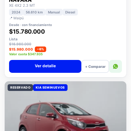
NISSAN
NAVARA
XE 4X2 2.3 MT
2024
56.610 km
Manual
Diesel
📍 Maipú
Desde · con financiamiento
$15.780.000
Lista
$16.980.000
$15.980.000
−6%
Valor cuota $347.935
Ver detalle
+ Comparar
RESERVADO
KIA SEMINUEVOS