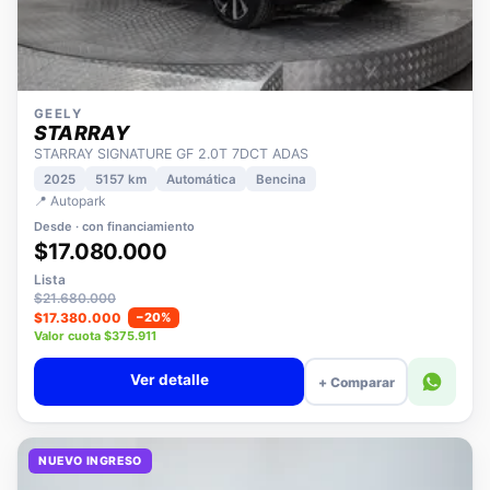
GEELY
STARRAY
STARRAY SIGNATURE GF 2.0T 7DCT ADAS
2025
5157 km
Automática
Bencina
📍 Autopark
Desde · con financiamiento
$17.080.000
Lista
$21.680.000
$17.380.000
−20%
Valor cuota $375.911
Ver detalle
+ Comparar
NUEVO INGRESO