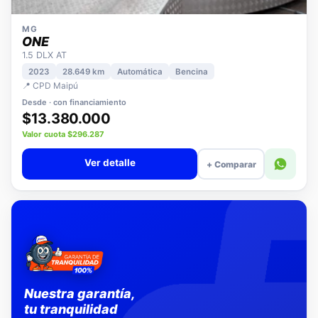
MG
ONE
1.5 DLX AT
2023
28.649 km
Automática
Bencina
📍 CPD Maipú
Desde · con financiamiento
$13.380.000
Valor cuota $296.287
Ver detalle
+ Comparar
Nuestra garantía,