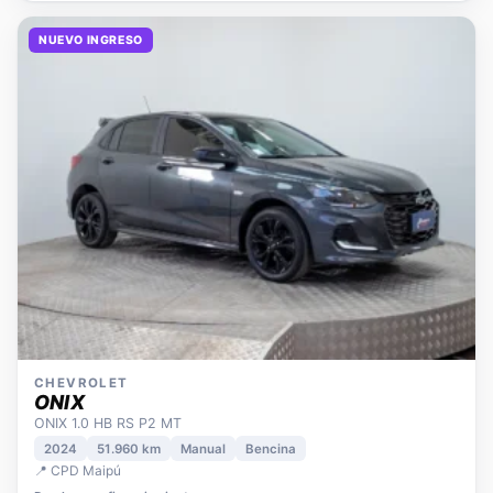
NUEVO INGRESO
CHEVROLET
ONIX
ONIX 1.0 HB RS P2 MT
2024
51.960 km
Manual
Bencina
📍 CPD Maipú