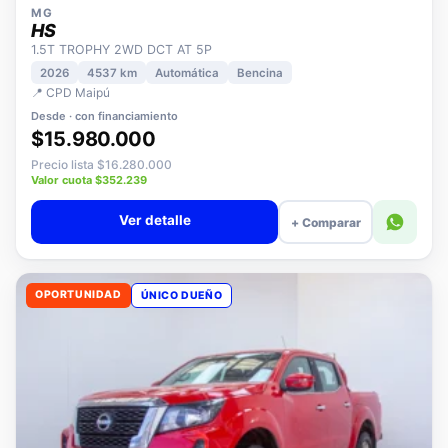
MG
HS
1.5T TROPHY 2WD DCT AT 5P
2026
4537 km
Automática
Bencina
📍 CPD Maipú
Desde · con financiamiento
$15.980.000
Precio lista $16.280.000
Valor cuota $352.239
Ver detalle
+ Comparar
OPORTUNIDAD
ÚNICO DUEÑO