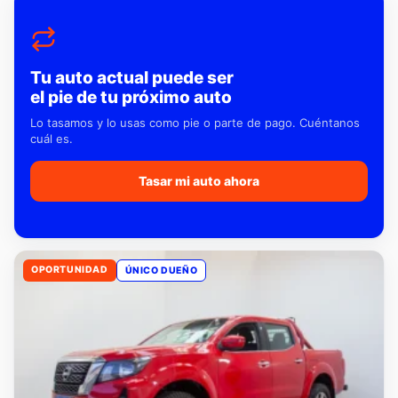
Tu auto actual puede ser
el pie de tu próximo auto
Lo tasamos y lo usas como pie o parte de pago. Cuéntanos
cuál es.
Tasar mi auto ahora
OPORTUNIDAD
ÚNICO DUEÑO