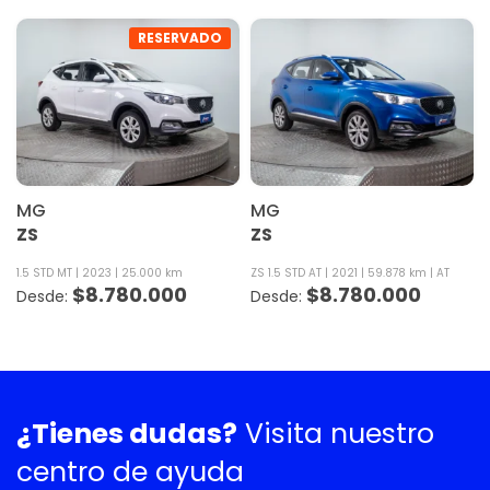
RESERVADO
MG
MG
ZS
ZS
1.5 STD MT
2023
25.000 km
ZS 1.5 STD AT
2021
59.878 km
AT
$
8.780.000
$
8.780.000
¿Tienes dudas?
Visita nuestro
centro de ayuda