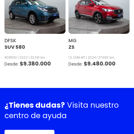
DFSK
MG
SUV 580
ZS
RGRK93
2022
33.391 km
1.5 COM MT
2024
37.680 km
$
9.380.000
$
9.480.000
¿Tienes dudas?
Visita nuestro
centro de ayuda