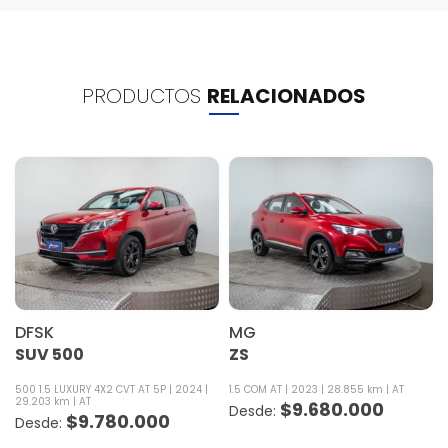
PRODUCTOS
RELACIONADOS
DFSK
MG
SUV 500
ZS
500 1.5 LUXURY 4X2 CVT AT 5P
2024
1.5 COM AT
2023
28.855 km
AT
Z
29.203 km
AT
$
9.680.000
$
9.780.000