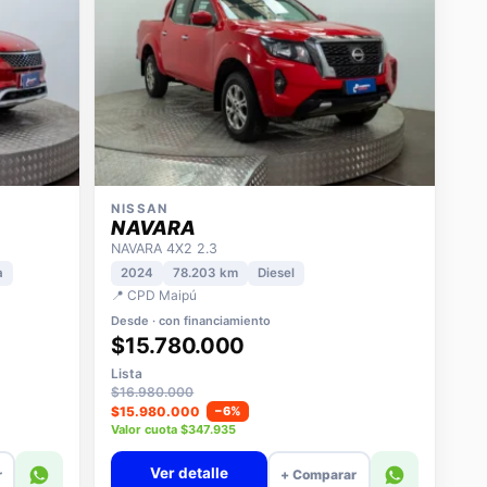
NISSAN
NAVARA
NAVARA 4X2 2.3
a
2024
78.203 km
Diesel
📍 CPD Maipú
Desde · con financiamiento
$15.780.000
Lista
$16.980.000
$15.980.000
−6%
Valor cuota $347.935
Ver detalle
r
+ Comparar