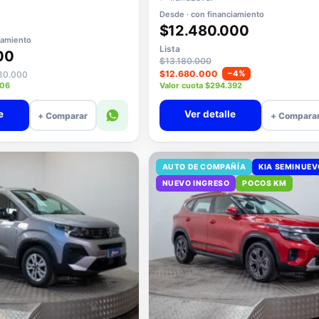
Desde · con financiamiento
$12.480.000
iamiento
Lista
00
$13.180.000
$12.680.000
−4%
080.000
206
Valor cuota $294.392
e
Ver detalle
+ Comparar
+ Compara
AUTO DE COMPAÑÍA
KIA SEMINUE
NUEVO INGRESO
POCOS KM