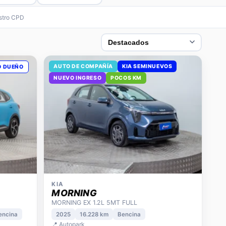
estro CPD
AUTO DE COMPAÑÍA
KIA SEMINUEVOS
O DUEÑO
NUEVO INGRESO
POCOS KM
KIA
MORNING
MORNING EX 1.2L 5MT FULL
encina
2025
16.228 km
Bencina
📍 Autopark