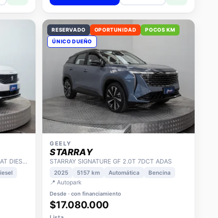
RESERVADO
OPORTUNIDAD
POCOS KM
ÚNICO DUEÑO
GEELY
STARRAY
3008 1.5 ALLURE PACK BLUEHDI 130 AT DIESEL
STARRAY SIGNATURE GF 2.0T 7DCT ADAS
iesel
2025
5157 km
Automática
Bencina
📍 Autopark
Desde · con financiamiento
$17.080.000
Lista