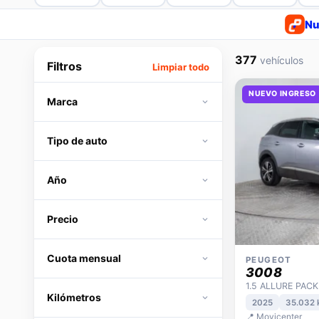
Nu
377
vehículos
Filtros
Limpiar todo
NUEVO INGRESO
Marca
Tipo de auto
Año
Precio
Cuota mensual
PEUGEOT
3008
1.5 ALLURE PACK
Kilómetros
2025
35.032
📍 Movicenter