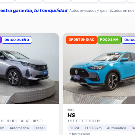
estra garantía,
tu tranquilidad
· Autos revisados y garantizados en nu
OPORTUNIDAD
POCOS KM
ÚNICO DUEÑO
ÚNIC
MG
HS
 BLUEHDI 130 AT DIESEL
1.5T DCT TROPHY
 km
Automática
Diesel
2024
11.278 km
Automática
B
📍 Irarrázaval