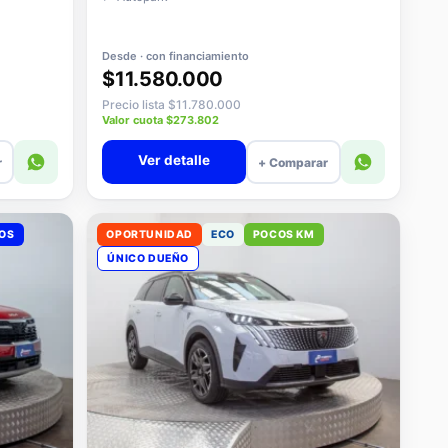
Desde · con financiamiento
$11.580.000
Precio lista $11.780.000
Valor cuota $273.802
Ver detalle
r
+ Comparar
VOS
OPORTUNIDAD
ECO
POCOS KM
ÚNICO DUEÑO