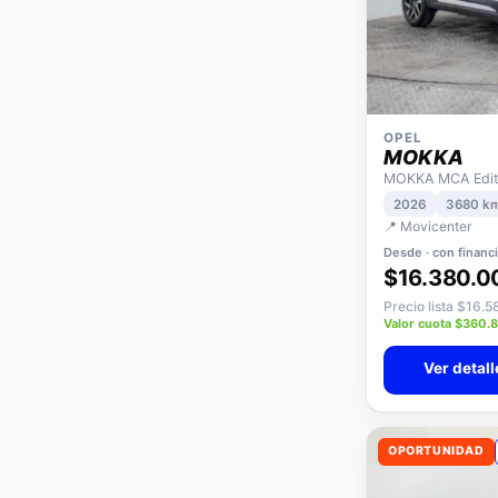
OPEL
MOKKA
MOKKA MCA Editi
2026
3680 k
📍 Movicenter
Desde · con financ
$16.380.0
Precio lista $16.
Valor cuota $360.
Ver detall
OPORTUNIDAD