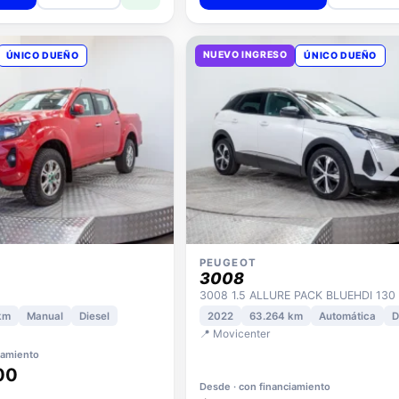
NUEVO INGRESO
ÚNICO DUEÑO
ÚNICO DUEÑO
PEUGEOT
3008
km
Manual
Diesel
2022
63.264 km
Automática
D
📍 Movicenter
iamiento
00
Desde · con financiamiento