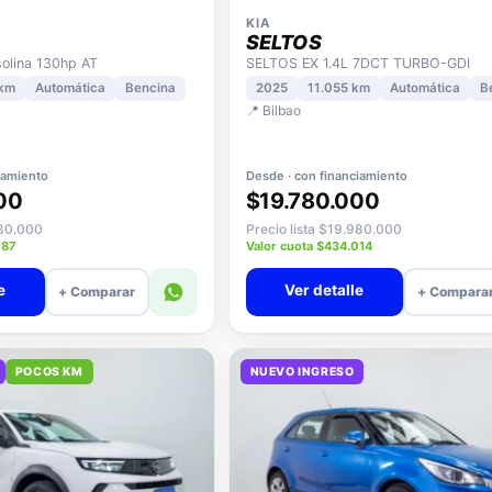
KIA
SELTOS
lina 130hp AT
SELTOS EX 1.4L 7DCT TURBO-GDI
 km
Automática
Bencina
2025
11.055 km
Automática
B
📍 Bilbao
iamiento
Desde · con financiamiento
00
$19.780.000
080.000
Precio lista $19.980.000
087
Valor cuota $434.014
e
Ver detalle
+ Comparar
+ Compara
POCOS KM
NUEVO INGRESO