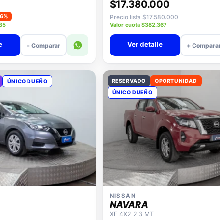
$17.380.000
−6%
Precio lista $17.580.000
935
Valor cuota $382.367
e
Ver detalle
+ Comparar
+ Compara
RESERVADO
OPORTUNIDAD
ÚNICO DUEÑO
ÚNICO DUEÑO
NISSAN
NAVARA
XE 4X2 2.3 MT