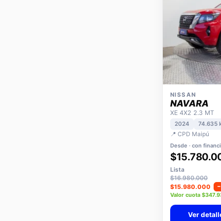
NISSAN
NAVARA
XE 4X2 2.3 MT
2024
74.635 
📍 CPD Maipú
Desde · con financ
$15.780.0
Lista
$16.980.000
$15.980.000
Valor cuota $347.
Ver detall