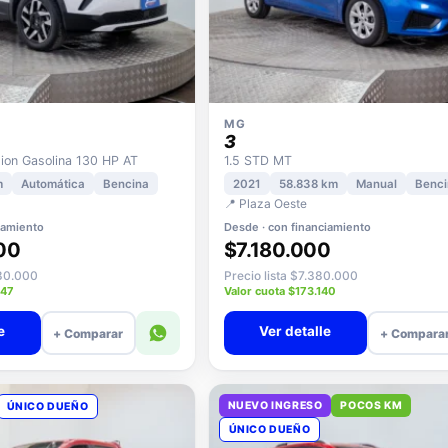
MG
3
on Gasolina 130 HP AT
1.5 STD MT
m
Automática
Bencina
2021
58.838 km
Manual
Benci
📍 Plaza Oeste
iamiento
Desde · con financiamiento
00
$7.180.000
580.000
Precio lista $7.380.000
847
Valor cuota $173.140
e
Ver detalle
+ Comparar
+ Compara
NUEVO INGRESO
POCOS KM
ÚNICO DUEÑO
ÚNICO DUEÑO