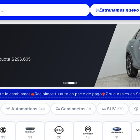
✨ Estrenamos nuevo s
esionario en Santiago — Pompeyo Carr
· cuota $296.605
, te lo cambiamos
Recibimos tu auto en parte de pago
7 sucursales en S
Automáticos
Camionetas
SUV
240
38
270
33
31
20
13
11