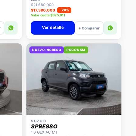
$21.680.000
$17.380.000
−20%
Valor cuota $375.911
Ver detalle
r
+ Comparar
NUEVO INGRESO
POCOS KM
SUZUKI
SPRESSO
1.0 GLX AC MT