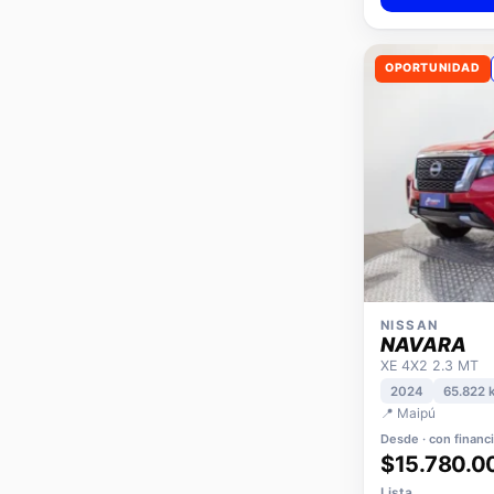
OPORTUNIDAD
NISSAN
NAVARA
XE 4X2 2.3 MT
2024
65.822 
📍 Maipú
Desde · con financ
$15.780.0
Lista