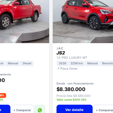
JAC
JS2
1.5 PRO LUXURY MT
km
Manual
Diesel
2026
2256 km
Manual
Bencin
📍 Plaza Oeste
iamiento
00
Desde · con financiamiento
$8.380.000
−6%
Precio lista $8.580.000
935
Valor cuota $200.593
e
Ver detalle
+ Comparar
+ Compara