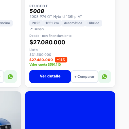
PEUGEOT
5008
5008 P74 GT Hybrid 136hp AT
encina
2025
1651 km
Automática
Híbrido
📍 Bilbao
Desde · con financiamiento
$27.080.000
Lista
$31.580.000
$27.480.000
−13%
Valor cuota $591.110
Ver detalle
r
+ Comparar