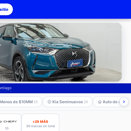
itio
asco
antiago
Menos de $10MM
Kia Seminuevos
Auto de compa
55
29
+29 MÁS
39 marcas en total
10