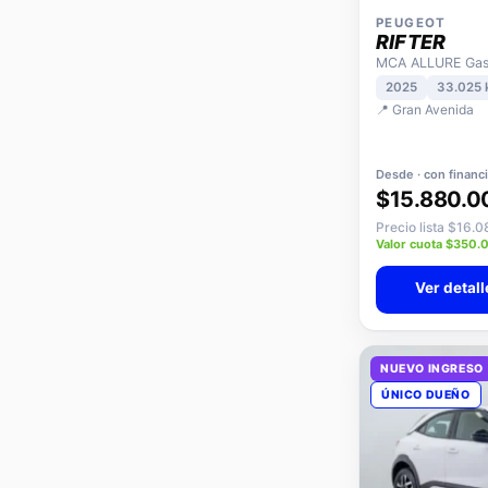
PEUGEOT
RIFTER
MCA ALLURE Gaso
2025
33.025
📍 Gran Avenida
Desde · con financ
$15.880.0
Precio lista $16.
Valor cuota $350.
Ver detall
NUEVO INGRESO
ÚNICO DUEÑO