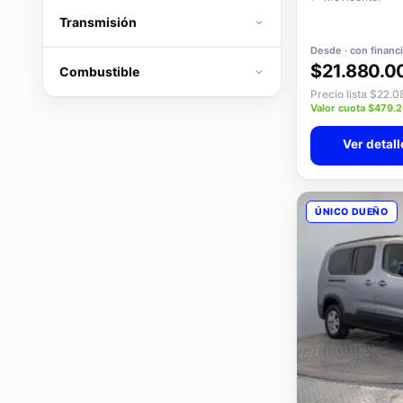
Transmisión
Desde · con financ
$21.880.0
Combustible
Precio lista $22.
Valor cuota $479.
Ver detall
ÚNICO DUEÑO