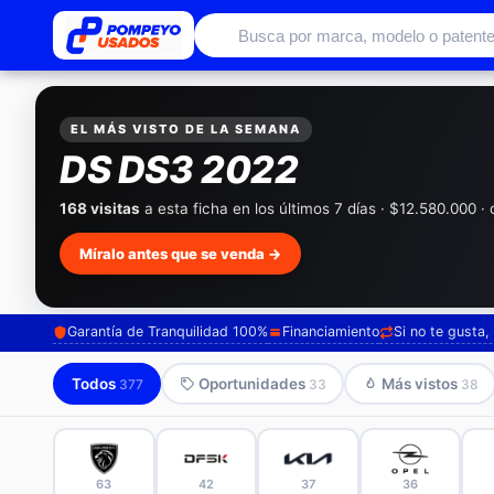
Autos usados con garantía de conc
EL MÁS VISTO DE LA SEMANA
DS DS3 2022
168 visitas
a esta ficha en los últimos 7 días · $12.580.000 
Míralo antes que se venda →
Garantía de Tranquilidad 100%
Financiamiento
Si no te gusta
Todos
Oportunidades
Más vistos
377
33
38
63
42
37
36