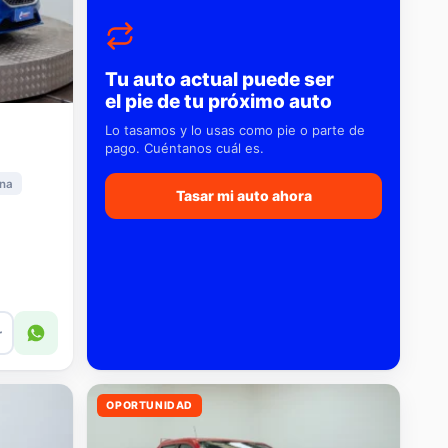
Tu auto actual puede ser
el pie de tu próximo auto
Lo tasamos y lo usas como pie o parte de
pago. Cuéntanos cuál es.
na
Tasar mi auto ahora
r
OPORTUNIDAD