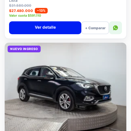
Lista
$31.580.000
$27.480.000
−13%
Valor cuota $591.110
Ver detalle
+ Comparar
NUEVO INGRESO