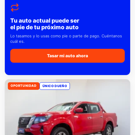
Tu auto actual puede ser
el pie de tu próximo auto
Lo tasamos y lo usas como pie o parte de pago. Cuéntanos
cuál es.
Tasar mi auto ahora
OPORTUNIDAD
ÚNICO DUEÑO