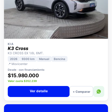
KIA
K3 Cross
K3 CROSS EX 1.6L 6MT.
2026
9300 km
Manual
Bencina
📍 Movicenter
Desde · con financiamiento
$15.980.000
Valor cuota $352.239
Ver detalle
+ Comparar