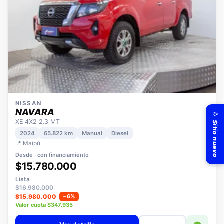
NISSAN
✨ Sitio nuevo
NAVARA
XE 4X2 2.3 MT
2024
65.822 km
Manual
Diesel
📍 Maipú
Desde · con financiamiento
$15.780.000
Lista
$16.980.000
$15.980.000
−6%
Valor cuota $347.935