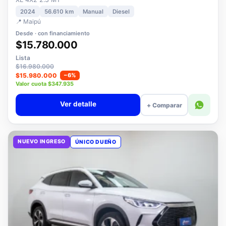
XE 4X2 2.3 MT
2024
56.610 km
Manual
Diesel
📍 Maipú
Desde · con financiamiento
$15.780.000
Lista
$16.980.000
$15.980.000
−6%
Valor cuota $347.935
Ver detalle
+ Comparar
NUEVO INGRESO
ÚNICO DUEÑO