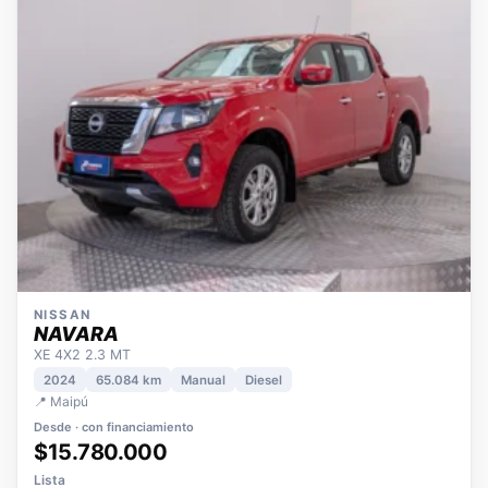
NISSAN
NAVARA
XE 4X2 2.3 MT
2024
65.084 km
Manual
Diesel
📍 Maipú
Desde · con financiamiento
$15.780.000