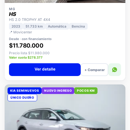
MG
HS
HS 2.0 TROPHY AT 4X4
2023
51.733 km
Automática
Bencina
📍 Movicenter
Desde · con financiamiento
$11.780.000
Precio lista $11.980.000
Valor cuota $278.377
Ver detalle
+ Comparar
KIA SEMINUEVOS
NUEVO INGRESO
POCOS KM
ÚNICO DUEÑO