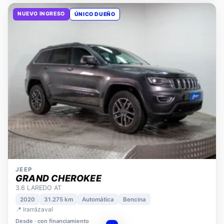
NUEVO INGRESO
ÚNICO DUEÑO
JEEP
GRAND CHEROKEE
3.6 LAREDO AT
2020
31.275 km
Automática
Bencina
📍 Irarrázaval