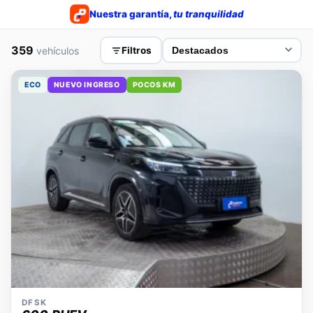
Nuestra garantía,
tu tranquilidad
359
vehículos
Filtros
ECO
NUEVO INGRESO
POCOS KM