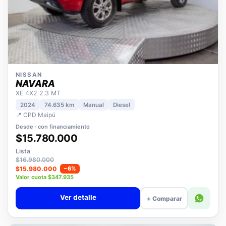
NISSAN
NAVARA
XE 4X2 2.3 MT
2024
74.635 km
Manual
Diesel
📍 CPD Maipú
Desde · con financiamiento
$15.780.000
Lista
$16.980.000
$15.980.000
−6%
Valor cuota $347.935
Ver detalle
+ Comparar