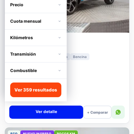
Precio
Cuota mensual
Kilómetros
MG
HS
1.5T DCT TROPHY
Transmisión
2024
11.278 km
Automática
Bencina
📍 Irarrázaval
Desde · con financiamiento
Combustible
$12.480.000
Lista
Ver 359 resultados
$13.180.000
$12.680.000
−4%
Valor cuota $294.392
Ver detalle
+ Comparar