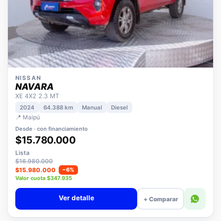
NISSAN
NAVARA
XE 4X2 2.3 MT
2024
64.388 km
Manual
Diesel
📍 Maipú
Desde · con financiamiento
$15.780.000
Lista
$16.980.000
$15.980.000
−6%
Valor cuota $347.935
Ver detalle
+ Comparar