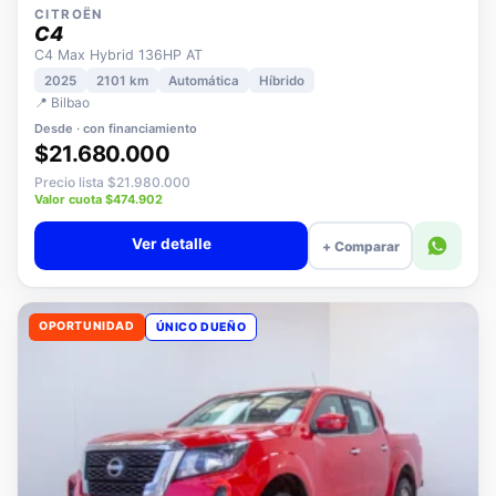
CITROËN
C4
C4 Max Hybrid 136HP AT
2025
2101 km
Automática
Híbrido
📍 Bilbao
Desde · con financiamiento
$21.680.000
Precio lista $21.980.000
Valor cuota $474.902
Ver detalle
+ Comparar
OPORTUNIDAD
ÚNICO DUEÑO