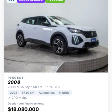
ECO
NUEVO INGRESO
POCOS KM
PEUGEOT
2008
2008 MCA Style MHEV 136 eDCT6
2026
8730 km
Automática
Híbrido
📍 CPD Maipú
Desde · con financiamiento