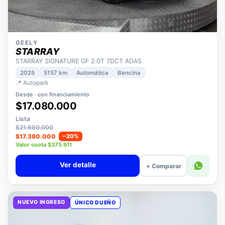
GEELY
STARRAY
STARRAY SIGNATURE GF 2.0T 7DCT ADAS
2025
5157 km
Automática
Bencina
📍 Autopark
Desde · con financiamiento
$17.080.000
Lista
$21.680.000
$17.380.000
−20%
Valor cuota $375.911
Ver detalle
+ Comparar
NUEVO INGRESO
ÚNICO DUEÑO