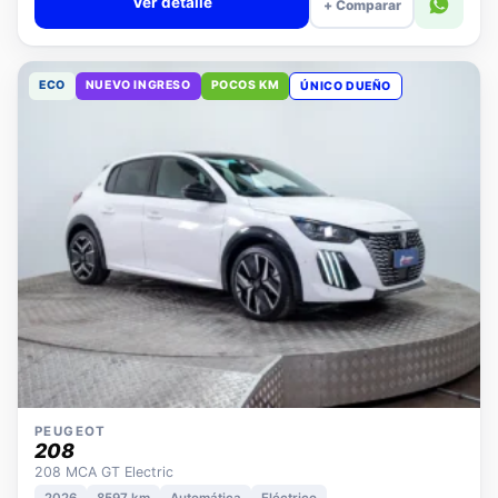
Ver detalle
+ Comparar
ECO
NUEVO INGRESO
POCOS KM
ÚNICO DUEÑO
PEUGEOT
208
208 MCA GT Electric