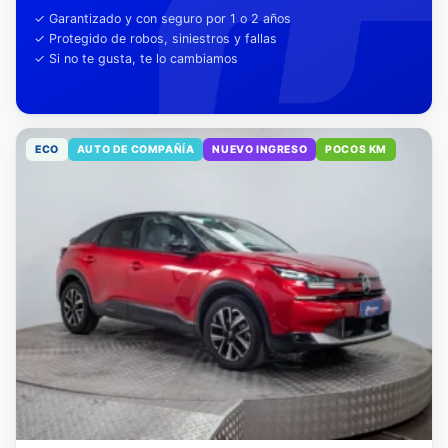
tu tranquilidad
✓ Garantizado y con seguro por 1 o 2 años
✓ Protegido de robos, siniestros y fallas
✓ Si no te gusta, te lo cambiamos
ECO
AUTO DE COMPAÑÍA
NUEVO INGRESO
POCOS KM