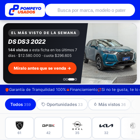
Autos usados con garantía de conce
EXCLUSIVO POMPEYO USADOS
Pompeyo
Garantía Total
Todos nuestros autos salen con 3 meses de
garantía incluida. Súmale 12 o 24 meses con
seguro automotriz y asistencia en ruta.
Mira cómo los preparamos →
Garantía de Tranquilidad 100%
Financiamiento
Si no te gusta, te l
Todos
Oportunidades
Más vistos
359
33
36
61
42
35
32
31