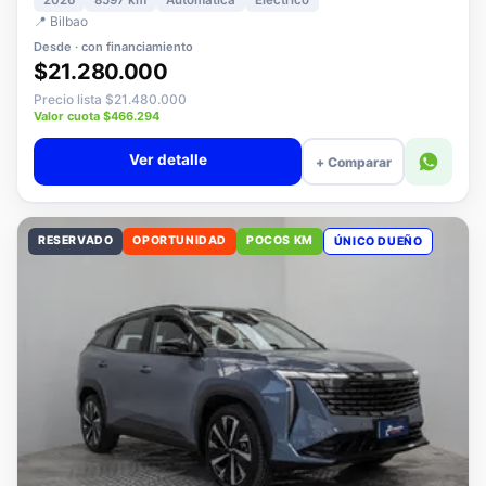
2026
8597 km
Automática
Eléctrico
📍 Bilbao
Desde · con financiamiento
$21.280.000
Precio lista $21.480.000
Valor cuota $466.294
Ver detalle
+ Comparar
RESERVADO
OPORTUNIDAD
POCOS KM
ÚNICO DUEÑO