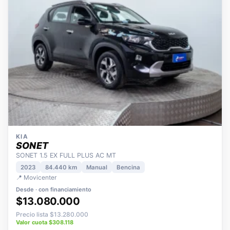
KIA
SONET
SONET 1.5 EX FULL PLUS AC MT
2023
84.440 km
Manual
Bencina
📍 Movicenter
Desde · con financiamiento
$13.080.000
Precio lista $13.280.000