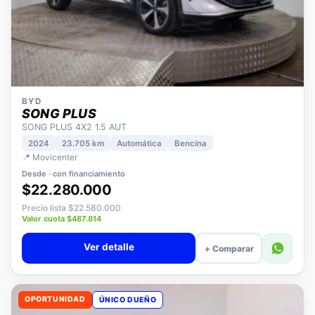
BYD
SONG PLUS
SONG PLUS 4X2 1.5 AUT
2024
23.705 km
Automática
Bencina
📍 Movicenter
Desde · con financiamiento
$22.280.000
Precio lista $22.580.000
Valor cuota $487.814
Ver detalle
+ Comparar
OPORTUNIDAD
ÚNICO DUEÑO