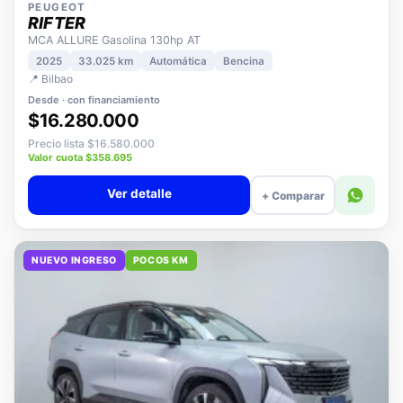
PEUGEOT
RIFTER
MCA ALLURE Gasolina 130hp AT
2025
33.025 km
Automática
Bencina
📍 Bilbao
Desde · con financiamiento
$16.280.000
Precio lista $16.580.000
Valor cuota $358.695
Ver detalle
+ Comparar
NUEVO INGRESO
POCOS KM