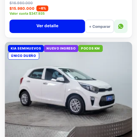
Lista
$16.980.000
$15.980.000
−6%
Valor cuota $347.935
Ver detalle
+ Comparar
KIA SEMINUEVOS
NUEVO INGRESO
POCOS KM
ÚNICO DUEÑO