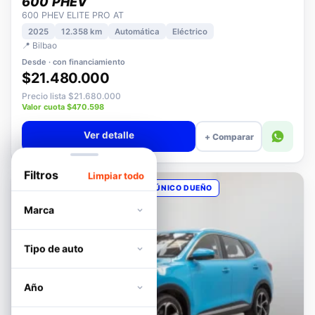
DFSK
600 PHEV
600 PHEV ELITE PRO AT
2025
12.358 km
Automática
Eléctrico
📍 Bilbao
Desde · con financiamiento
$21.480.000
Precio lista $21.680.000
Valor cuota $470.598
Ver detalle
+ Comparar
Filtros
Limpiar todo
OPORTUNIDAD
POCOS KM
ÚNICO DUEÑO
Marca
Tipo de auto
Año