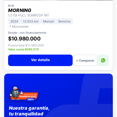
KIA
MORNING
1.2 EX FULL SUNROOF MT
2024
12.533 km
Manual
Bencina
📍 Movicenter
Desde · con financiamiento
$10.980.000
Precio lista $11.180.000
Valor cuota $260.075
Ver detalle
+ Comparar
Nuestra garantía,