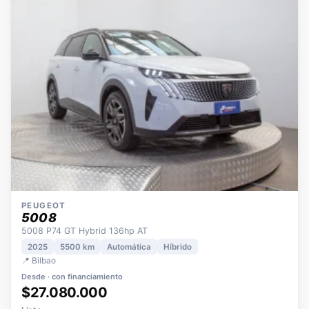
OPORTUNIDAD
ECO
POCOS KM
ÚNICO DUEÑO
PEUGEOT
5008
5008 P74 GT Hybrid 136hp AT
2025
5500 km
Automática
Híbrido
📍 Bilbao
Desde · con financiamiento
$27.080.000