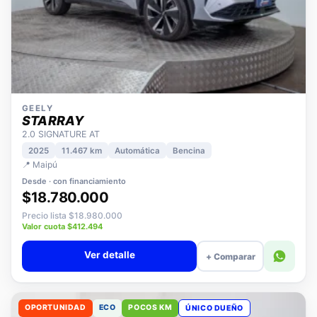
GEELY
STARRAY
2.0 SIGNATURE AT
2025
11.467 km
Automática
Bencina
📍 Maipú
Desde · con financiamiento
$18.780.000
Precio lista $18.980.000
Valor cuota $412.494
Ver detalle
+ Comparar