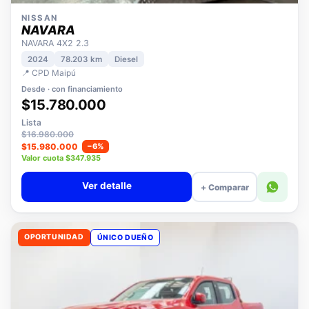
NISSAN
NAVARA
NAVARA 4X2 2.3
2024
78.203 km
Diesel
📍 CPD Maipú
Desde · con financiamiento
$15.780.000
Lista
$16.980.000
$15.980.000
−6%
Valor cuota $347.935
Ver detalle
+ Comparar
OPORTUNIDAD
ÚNICO DUEÑO