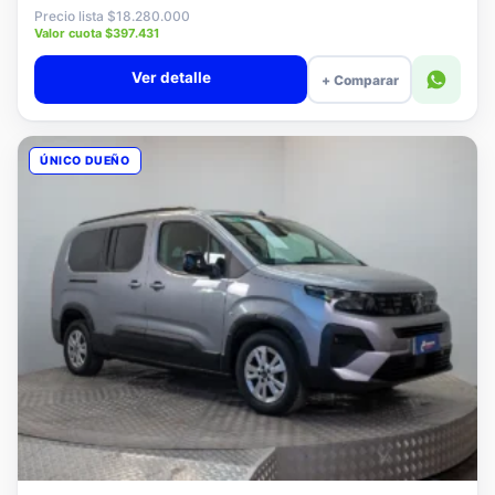
$18.080.000
Precio lista $18.280.000
Valor cuota $397.431
Ver detalle
+ Comparar
ÚNICO DUEÑO