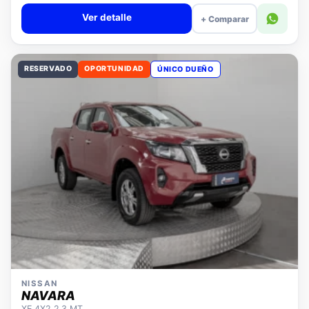
Valor cuota $308.118
Ver detalle
+ Comparar
RESERVADO
OPORTUNIDAD
ÚNICO DUEÑO
NISSAN
NAVARA