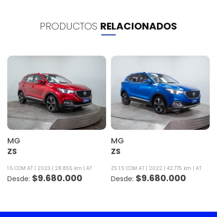
PRODUCTOS
RELACIONADOS
MG
MG
ZS
ZS
1.5 COM AT
2023
28.855 km
AT
ZS 1.5 COM AT
2022
42.775 km
AT
$
9.680.000
$
9.680.000