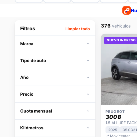
Nu
376
vehículos
Filtros
Limpiar todo
NUEVO INGRESO
Marca
Tipo de auto
Año
Precio
Cuota mensual
PEUGEOT
3008
1.5 ALLURE PACK
Kilómetros
2025
35.032
📍 Movicenter