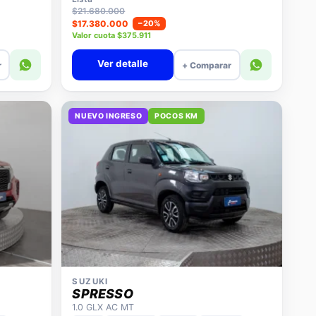
$21.680.000
$17.380.000
−20%
Valor cuota $375.911
Ver detalle
r
+ Comparar
NUEVO INGRESO
POCOS KM
SUZUKI
SPRESSO
1.0 GLX AC MT