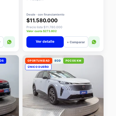
Desde · con financiamiento
$11.580.000
Precio lista $11.780.000
Valor cuota $273.802
Ver detalle
r
+ Comparar
VOS
OPORTUNIDAD
ECO
POCOS KM
ÚNICO DUEÑO