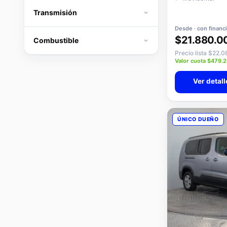
Transmisión
Desde · con financ
$21.880.0
Combustible
Precio lista $22.
Valor cuota $479.
Ver detall
ÚNICO DUEÑO