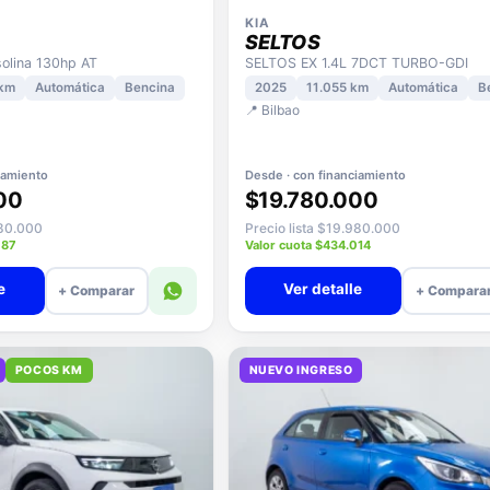
KIA
SELTOS
lina 130hp AT
SELTOS EX 1.4L 7DCT TURBO-GDI
 km
Automática
Bencina
2025
11.055 km
Automática
B
📍 Bilbao
iamiento
Desde · con financiamiento
00
$19.780.000
080.000
Precio lista $19.980.000
087
Valor cuota $434.014
e
Ver detalle
+ Comparar
+ Compara
POCOS KM
NUEVO INGRESO