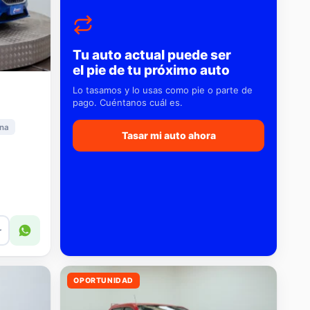
Tu auto actual puede ser
el pie de tu próximo auto
Lo tasamos y lo usas como pie o parte de
pago. Cuéntanos cuál es.
na
Tasar mi auto ahora
r
OPORTUNIDAD