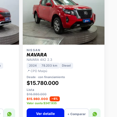
NISSAN
NAVARA
NAVARA 4X2 2.3
a
2024
78.203 km
Diesel
📍 CPD Maipú
Desde · con financiamiento
$15.780.000
Lista
$16.980.000
$15.980.000
−6%
Valor cuota $347.935
Ver detalle
r
+ Comparar