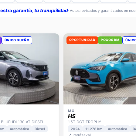
estra garantía,
tu tranquilidad
· Autos revisados y garantizados en nu
OPORTUNIDAD
POCOS KM
ÚNICO DUEÑO
ÚNIC
MG
HS
 BLUEHDI 130 AT DIESEL
1.5T DCT TROPHY
 km
Automática
Diesel
2024
11.278 km
Automática
B
📍 Irarrázaval