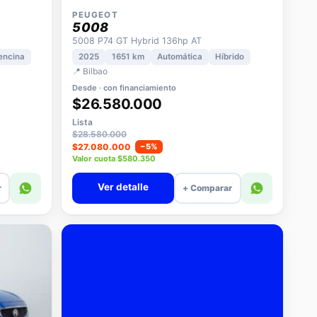
PEUGEOT
5008
5008 P74 GT Hybrid 136hp AT
encina
2025
1651 km
Automática
Híbrido
📍 Bilbao
Desde · con financiamiento
$26.580.000
Lista
$28.580.000
$27.080.000
−5%
Valor cuota $580.350
Ver detalle
r
+ Comparar