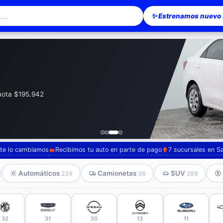
✨ Estrenamos nuevo s
esionario en Santiago — Pompeyo Carr
cuota $195.942
, te lo cambiamos
Recibimos tu auto en parte de pago
7 sucursales en S
Automáticos
Camionetas
SUV
239
38
269
32
31
20
13
11