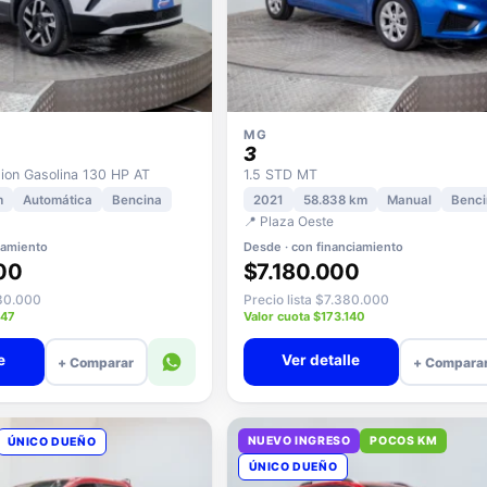
MG
3
on Gasolina 130 HP AT
1.5 STD MT
m
Automática
Bencina
2021
58.838 km
Manual
Benci
📍 Plaza Oeste
iamiento
Desde · con financiamiento
00
$7.180.000
580.000
Precio lista $7.380.000
847
Valor cuota $173.140
e
Ver detalle
+ Comparar
+ Compara
NUEVO INGRESO
POCOS KM
ÚNICO DUEÑO
ÚNICO DUEÑO