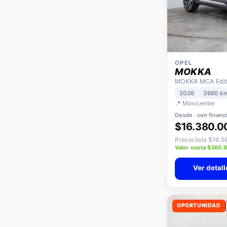
OPEL
MOKKA
MOKKA MCA Editi
2026
3680 k
📍 Movicenter
Desde · con financ
$16.380.0
Precio lista $16.
Valor cuota $360.
Ver detall
OPORTUNIDAD