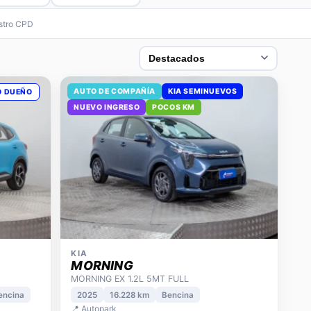
estro CPD
AUTO DE COMPAÑÍA
KIA SEMINUEVOS
O DUEÑO
NUEVO INGRESO
POCOS KM
KIA
MORNING
MORNING EX 1.2L 5MT FULL
encina
2025
16.228 km
Bencina
📍 Autopark