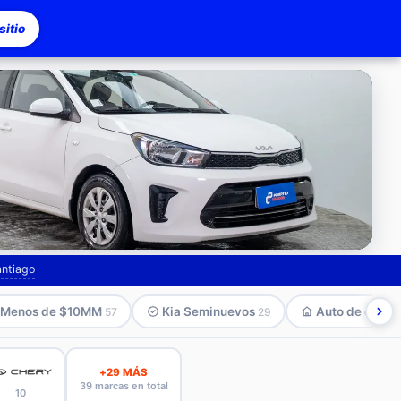
itio
asco
antiago
Menos de $10MM
Kia Seminuevos
Auto de comp
57
29
+29 MÁS
39 marcas en total
10