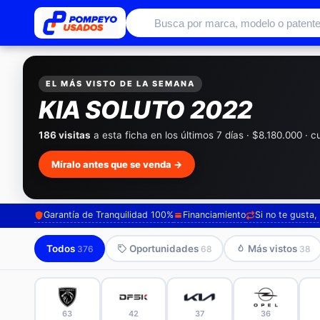
Autos usados con garantía de conc
EL MÁS VISTO DE LA SEMANA
KIA SOLUTO 2022
186 visitas
a esta ficha en los últimos 7 días · $8.180.000 · 
Míralo antes que se venda →
Garantía de Tranquilidad 100%
Financiamiento
Si no te gusta
Todos
Oportunidades
Más vistos
376
68
38
63
42
37
36