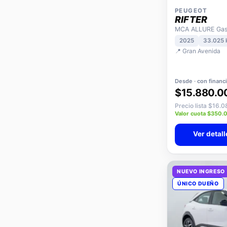
PEUGEOT
RIFTER
MCA ALLURE Gaso
2025
33.025
📍 Gran Avenida
Desde · con financ
$15.880.0
Precio lista $16.
Valor cuota $350.
Ver detall
NUEVO INGRESO
ÚNICO DUEÑO