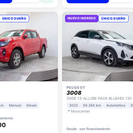
NUEVO INGRESO
ÚNICO DUEÑO
ÚNICO DUEÑO
PEUGEOT
3008
km
Manual
Diesel
2022
63.264 km
Automática
D
📍 Movicenter
iamiento
00
Desde · con financiamiento