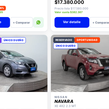
$17.380.000
−6%
Precio lista $17.580.000
935
Valor cuota $382.367
e
Ver detalle
+ Comparar
+ Compara
RESERVADO
OPORTUNIDAD
ÚNICO DUEÑO
ÚNICO DUEÑO
NISSAN
NAVARA
XE 4X2 2.3 MT