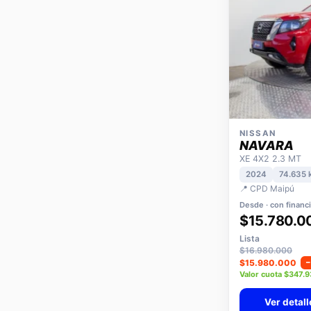
NISSAN
NAVARA
XE 4X2 2.3 MT
2024
74.635 
📍 CPD Maipú
Desde · con financ
$15.780.0
Lista
$16.980.000
$15.980.000
Valor cuota $347.
Ver detall