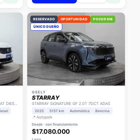
RESERVADO
OPORTUNIDAD
POCOS KM
ÚNICO DUEÑO
GEELY
STARRAY
3008 1.5 ALLURE PACK BLUEHDI 130 AT DIESEL
STARRAY SIGNATURE GF 2.0T 7DCT ADAS
iesel
2025
5157 km
Automática
Bencina
📍 Autopark
Desde · con financiamiento
$17.080.000
Lista