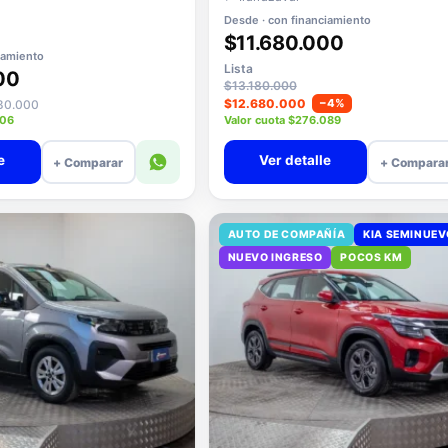
Desde · con financiamiento
$11.680.000
iamiento
Lista
00
$13.180.000
$12.680.000
−4%
080.000
206
Valor cuota $276.089
e
Ver detalle
+ Comparar
+ Compara
AUTO DE COMPAÑÍA
KIA SEMINUE
NUEVO INGRESO
POCOS KM