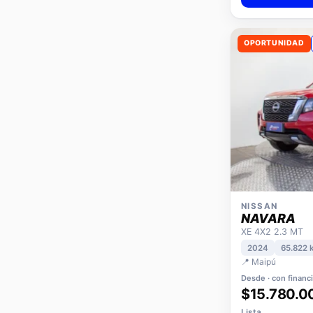
OPORTUNIDAD
NISSAN
NAVARA
XE 4X2 2.3 MT
2024
65.822 
📍 Maipú
Desde · con financ
$15.780.0
Lista