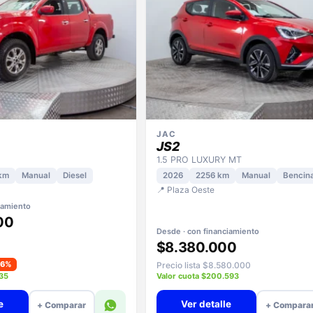
JAC
JS2
1.5 PRO LUXURY MT
km
Manual
Diesel
2026
2256 km
Manual
Bencin
📍 Plaza Oeste
iamiento
00
Desde · con financiamiento
$8.380.000
−6%
Precio lista $8.580.000
935
Valor cuota $200.593
e
Ver detalle
+ Comparar
+ Compara