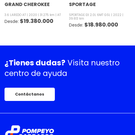
GRAND CHEROKEE
SPORTAGE
3.6 LAREDO AT
2020
31.275 km
AT
SPORTAGE EX 2.0L 6MT GSL
2022
39.613 km
$
19.380.000
$
18.980.000
¿Tienes dudas?
Visita nuestro
centro de ayuda
Contáctanos