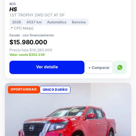
MG
HS
1.5T TROPHY 2WD DCT AT 5P
2026
4537 km
Automática
Bencina
📍 CPD Maipú
Desde · con financiamiento
$15.980.000
Precio lista $16.280.000
Valor cuota $352.239
Ver detalle
+ Comparar
OPORTUNIDAD
ÚNICO DUEÑO