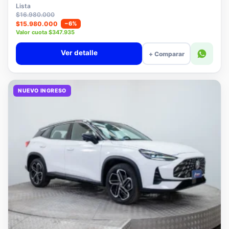
$15.780.000
Lista
$16.980.000
$15.980.000
−6%
Valor cuota $347.935
Ver detalle
+ Comparar
NUEVO INGRESO