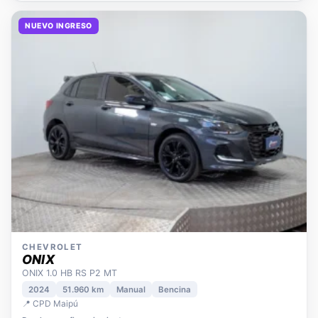
NUEVO INGRESO
CHEVROLET
ONIX
ONIX 1.0 HB RS P2 MT
2024
51.960 km
Manual
Bencina
📍 CPD Maipú