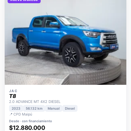
NUEVO INGRESO
JAC
T8
2.0 ADVANCE MT 4X2 DIESEL
2023
56.132 km
Manual
Diesel
📍 CPD Maipú
Desde · con financiamiento