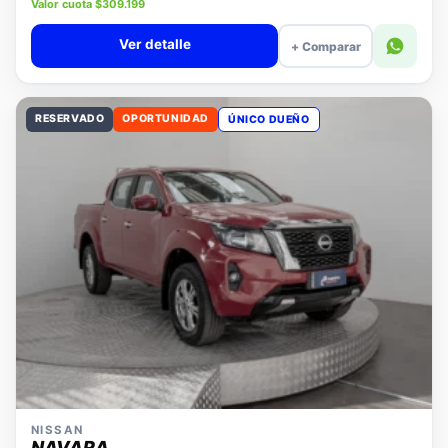
Precio lista $14.280.000
Valor cuota $309.199
Ver detalle
+ Comparar
RESERVADO
OPORTUNIDAD
ÚNICO DUEÑO