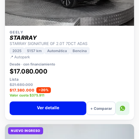
GEELY
STARRAY
STARRAY SIGNATURE GF 2.0T 7DCT ADAS
2025
5157 km
Automática
Bencina
📍 Autopark
Desde · con financiamiento
$17.080.000
Lista
$21.680.000
$17.380.000
−20%
Valor cuota $375.911
Ver detalle
+ Comparar
NUEVO INGRESO