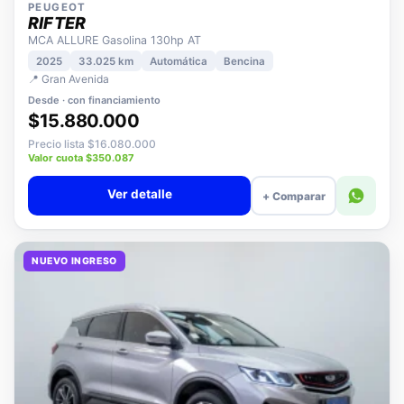
PEUGEOT
RIFTER
MCA ALLURE Gasolina 130hp AT
2025
33.025 km
Automática
Bencina
📍 Gran Avenida
Desde · con financiamiento
$15.880.000
Precio lista $16.080.000
Valor cuota $350.087
Ver detalle
+ Comparar
NUEVO INGRESO