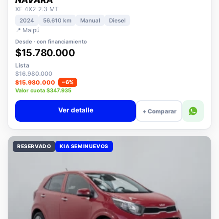
NISSAN
NAVARA
XE 4X2 2.3 MT
2024
56.610 km
Manual
Diesel
📍 Maipú
Desde · con financiamiento
$15.780.000
Lista
$16.980.000
$15.980.000
−6%
Valor cuota $347.935
Ver detalle
+ Comparar
RESERVADO
KIA SEMINUEVOS