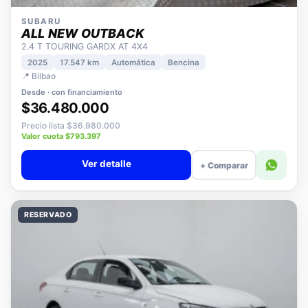
SUBARU
ALL NEW OUTBACK
2.4 T TOURING GARDX AT 4X4
2025
17.547 km
Automática
Bencina
📍 Bilbao
Desde · con financiamiento
$36.480.000
Precio lista $36.980.000
Valor cuota $793.397
Ver detalle
+ Comparar
RESERVADO