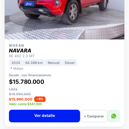
NISSAN
NAVARA
XE 4X2 2.3 MT
2024
64.388 km
Manual
Diesel
📍 Maipú
Desde · con financiamiento
$15.780.000
Lista
$16.980.000
$15.980.000
−6%
Valor cuota $347.935
Ver detalle
+ Comparar