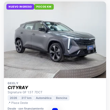
NUEVO INGRESO
POCOS KM
GEELY
CITYRAY
Signature GF 1.5T 7DCT
2026
317 km
Automática
Bencina
📍 Plaza Oeste