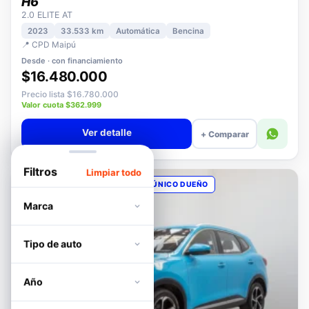
HAVAL
H6
2.0 ELITE AT
2023
33.533 km
Automática
Bencina
📍 CPD Maipú
Desde · con financiamiento
$16.480.000
Precio lista $16.780.000
Valor cuota $362.999
Ver detalle
+ Comparar
Filtros
Limpiar todo
OPORTUNIDAD
POCOS KM
ÚNICO DUEÑO
Marca
Tipo de auto
Año