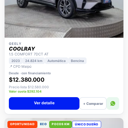
GEELY
COOLRAY
1.5 COMFORT 7DCT AT
2023
24.824 km
Automática
Bencina
📍 CPD Maipú
Desde · con financiamiento
$12.380.000
Precio lista $12.580.000
Valor cuota $292.104
Ver detalle
+ Comparar