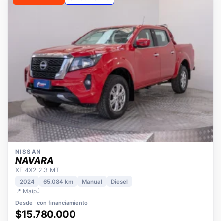
OPORTUNIDAD
ÚNICO DUEÑO
NISSAN
NAVARA
XE 4X2 2.3 MT
2024
65.084 km
Manual
Diesel
📍 Maipú
Desde · con financiamiento