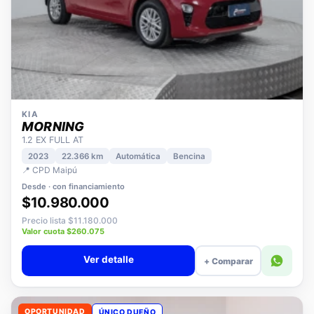
KIA
MORNING
1.2 EX FULL AT
2023
22.366 km
Automática
Bencina
📍 CPD Maipú
Desde · con financiamiento
$10.980.000
Precio lista $11.180.000
Valor cuota $260.075
Ver detalle
+ Comparar