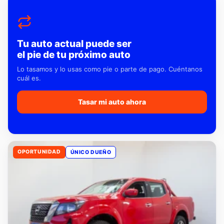
Tu auto actual puede ser
el pie de tu próximo auto
Lo tasamos y lo usas como pie o parte de pago. Cuéntanos
cuál es.
Tasar mi auto ahora
OPORTUNIDAD
ÚNICO DUEÑO