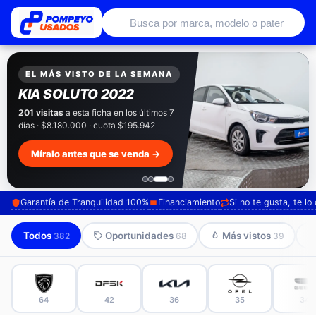
Autos usados con garantía de conce
EXCLUSIVO POMPEYO USADOS
Pompeyo
Garantía Total
Todos nuestros autos salen con 3 meses de
garantía incluida. Súmale 12 o 24 meses con
seguro automotriz y asistencia en ruta.
Mira cómo los preparamos →
Garantía de Tranquilidad 100%
Financiamiento
Si no te gusta, te l
Todos
Oportunidades
Más vistos
382
68
39
64
42
36
35
34