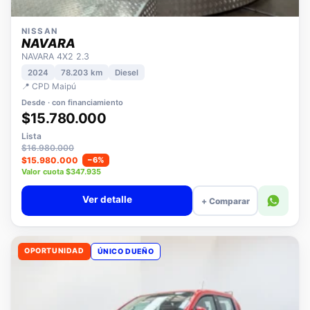
NISSAN
NAVARA
NAVARA 4X2 2.3
2024
78.203 km
Diesel
📍 CPD Maipú
Desde · con financiamiento
$15.780.000
Lista
$16.980.000
$15.980.000
−6%
Valor cuota $347.935
Ver detalle
+ Comparar
OPORTUNIDAD
ÚNICO DUEÑO