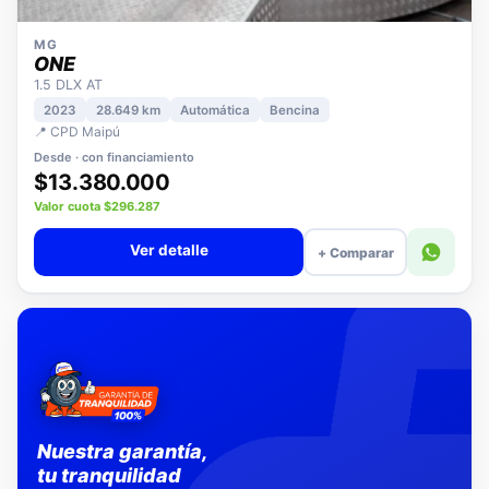
MG
ONE
1.5 DLX AT
2023
28.649 km
Automática
Bencina
📍 CPD Maipú
Desde · con financiamiento
$13.380.000
Valor cuota $296.287
Ver detalle
+ Comparar
Nuestra garantía,