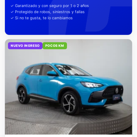
tu tranquilidad
✓ Garantizado y con seguro por 1 o 2 años
✓ Protegido de robos, siniestros y fallas
✓ Si no te gusta, te lo cambiamos
NUEVO INGRESO
POCOS KM