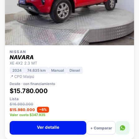
NISSAN
NAVARA
XE 4X2 2.3 MT
2024
74.635 km
Manual
Diesel
📍 CPD Maipú
Desde · con financiamiento
$15.780.000
Lista
$16.980.000
$15.980.000
−6%
Valor cuota $347.935
Ver detalle
+ Comparar