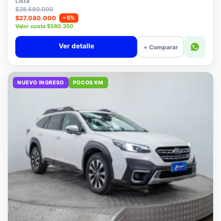
Lista
$28.580.000
$27.080.000
−5%
Valor cuota $580.350
Ver detalle
+ Comparar
NUEVO INGRESO
POCOS KM