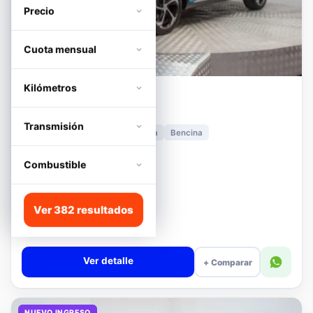
Precio
Cuota mensual
Kilómetros
MG
HS
1.5T DCT TROPHY
Transmisión
2024
11.278 km
Automática
Bencina
📍 Irarrázaval
Desde · con financiamiento
Combustible
$11.680.000
Lista
Ver 382 resultados
$13.180.000
$12.680.000
−4%
Valor cuota $276.089
Ver detalle
+ Comparar