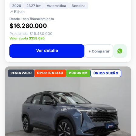
1.5 PLUS ELITE AT
2026
2327 km
Automática
Bencina
📍 Bilbao
Desde · con financiamiento
$16.280.000
Precio lista $16.480.000
Valor cuota $358.695
Ver detalle
+ Comparar
RESERVADO
OPORTUNIDAD
POCOS KM
ÚNICO DUEÑO