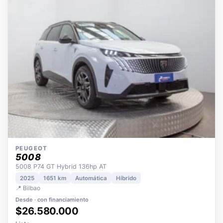
OPORTUNIDAD
ECO
POCOS KM
ÚNICO DUEÑO
PEUGEOT
5008
5008 P74 GT Hybrid 136hp AT
2025
1651 km
Automática
Híbrido
📍 Bilbao
Desde · con financiamiento
$26.580.000