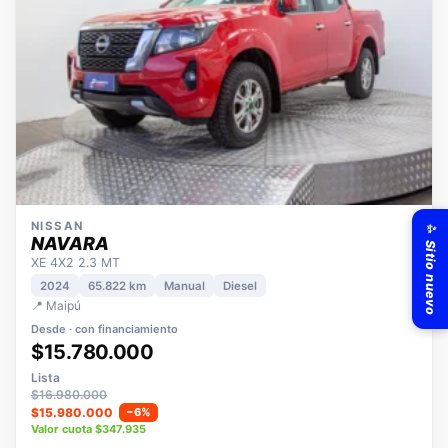
✨ Sitio nuevo
NISSAN
NAVARA
XE 4X2 2.3 MT
2024
65.822 km
Manual
Diesel
📍 Maipú
Desde · con financiamiento
$15.780.000
Lista
$16.980.000
$15.980.000
−6%
Valor cuota $347.935