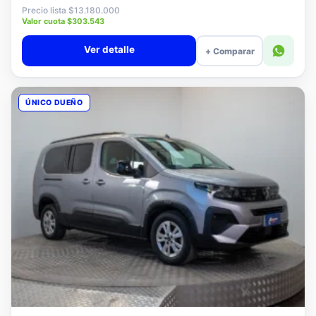
$12.880.000
Precio lista $13.180.000
Valor cuota $303.543
Ver detalle
+ Comparar
ÚNICO DUEÑO