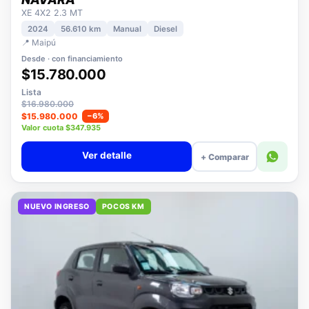
NISSAN
NAVARA
XE 4X2 2.3 MT
2024
56.610 km
Manual
Diesel
📍 Maipú
Desde · con financiamiento
$15.780.000
Lista
$16.980.000
$15.980.000
−6%
Valor cuota $347.935
Ver detalle
+ Comparar
NUEVO INGRESO
POCOS KM