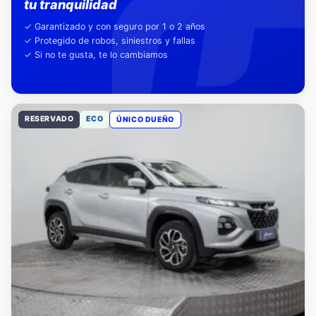
Nuestra garantía,
tu tranquilidad
✓ Garantizado y con seguro por 1 o 2 años
✓ Protegido de robos, siniestros y fallas
✓ Si no te gusta, te lo cambiamos
RESERVADO
ECO
ÚNICO DUEÑO