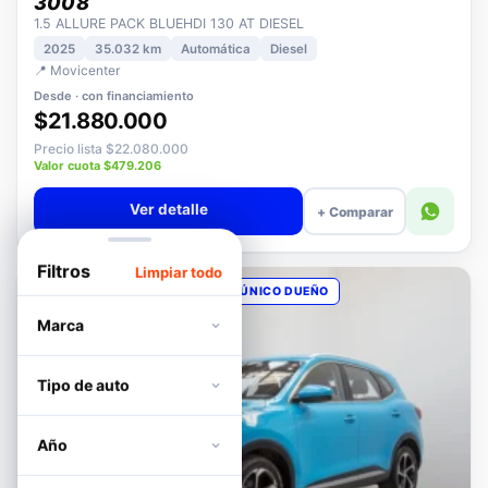
PEUGEOT
3008
1.5 ALLURE PACK BLUEHDI 130 AT DIESEL
2025
35.032 km
Automática
Diesel
📍 Movicenter
Desde · con financiamiento
$21.880.000
Precio lista $22.080.000
Valor cuota $479.206
Ver detalle
+ Comparar
Filtros
Limpiar todo
OPORTUNIDAD
POCOS KM
ÚNICO DUEÑO
Marca
Tipo de auto
Año