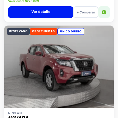
Precio lista $11.880.000
Valor cuota $276.089
Ver detalle
+ Comparar
RESERVADO
OPORTUNIDAD
ÚNICO DUEÑO