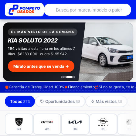
Autos usados con garantía de conce
EXCLUSIVO POMPEYO USADOS
Pompeyo
Garantía Total
Todos nuestros autos salen con 3 meses de
garantía incluida. Súmale 12 o 24 meses con
seguro automotriz y asistencia en ruta.
Mira cómo los preparamos →
Garantía de Tranquilidad 100%
Financiamiento
Si no te gusta, te l
Todos
Oportunidades
Más vistos
373
68
38
63
42
36
35
32