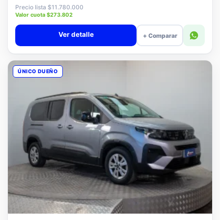
$11.580.000
Precio lista $11.780.000
Valor cuota $273.802
Ver detalle
+ Comparar
ÚNICO DUEÑO