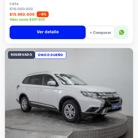
$15.780.000
Lista
$16.980.000
$15.980.000
−6%
Valor cuota $347.935
Ver detalle
+ Comparar
RESERVADO
ÚNICO DUEÑO