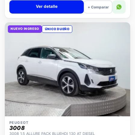
Ver detalle
+ Comparar
NUEVO INGRESO
ÚNICO DUEÑO
PEUGEOT
3008