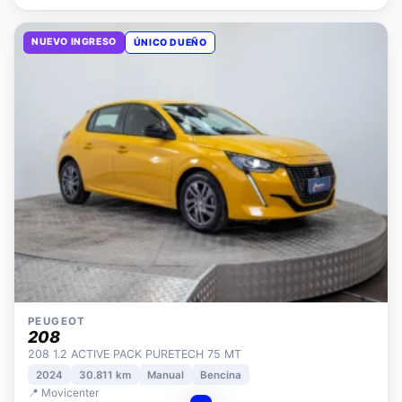
NUEVO INGRESO
ÚNICO DUEÑO
PEUGEOT
208
208 1.2 ACTIVE PACK PURETECH 75 MT
2024
30.811 km
Manual
Bencina