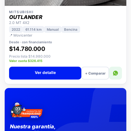
MITSUBISHI
OUTLANDER
2.0 MT 4X2
2022
61.114 km
Manual
Bencina
📍 Movicenter
Desde · con financiamiento
$14.780.000
Precio lista $14.980.000
Valor cuota $326.415
Ver detalle
+ Comparar