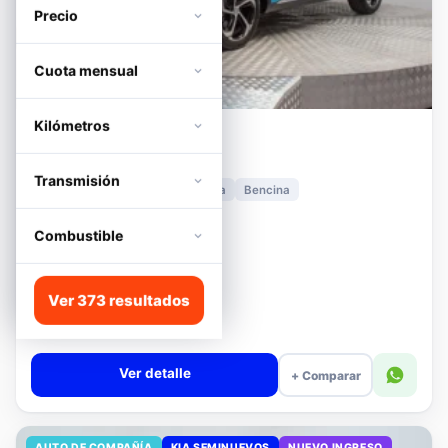
Precio
Cuota mensual
Kilómetros
MG
HS
1.5T DCT TROPHY
Transmisión
2024
11.278 km
Automática
Bencina
📍 Irarrázaval
Desde · con financiamiento
Combustible
$11.680.000
Lista
Ver 373 resultados
$13.180.000
$12.680.000
−4%
Valor cuota $276.089
Ver detalle
+ Comparar