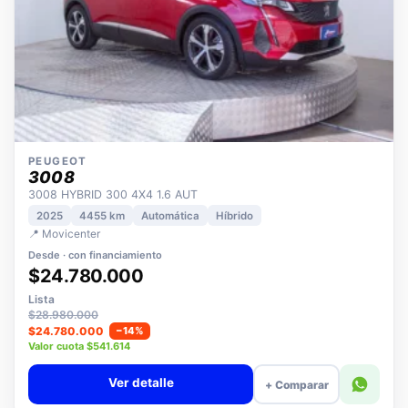
PEUGEOT
3008
3008 HYBRID 300 4X4 1.6 AUT
2025
4455 km
Automática
Híbrido
📍 Movicenter
Desde · con financiamiento
$24.780.000
Lista
$28.980.000
$24.780.000
−14%
Valor cuota $541.614
Ver detalle
+ Comparar