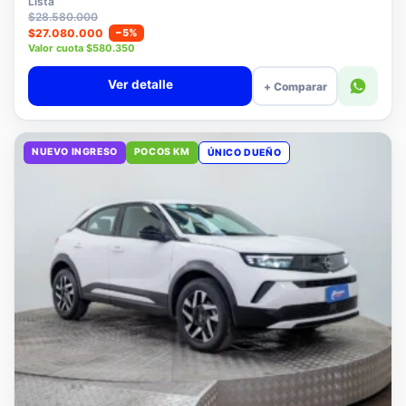
Lista
$28.580.000
$27.080.000
−5%
Valor cuota $580.350
Ver detalle
+ Comparar
NUEVO INGRESO
POCOS KM
ÚNICO DUEÑO