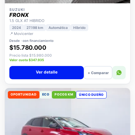
SUZUKI
FRONX
1.5 GLX AT HIBRIDO
2024
27.198 km
Automática
Híbrido
📍 Movicenter
Desde · con financiamiento
$15.780.000
Precio lista $15.980.000
Valor cuota $347.935
Ver detalle
+ Comparar
OPORTUNIDAD
ECO
POCOS KM
ÚNICO DUEÑO