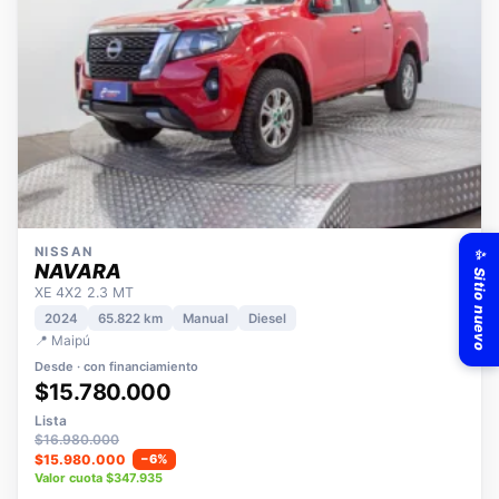
✨ Sitio nuevo
NISSAN
NAVARA
XE 4X2 2.3 MT
2024
65.822 km
Manual
Diesel
📍 Maipú
Desde · con financiamiento
$15.780.000
Lista
$16.980.000
$15.980.000
−6%
Valor cuota $347.935