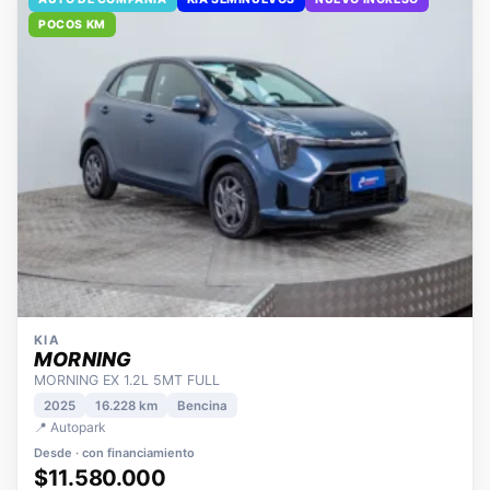
AUTO DE COMPAÑÍA
KIA SEMINUEVOS
NUEVO INGRESO
POCOS KM
KIA
MORNING
MORNING EX 1.2L 5MT FULL
2025
16.228 km
Bencina
📍 Autopark
Desde · con financiamiento