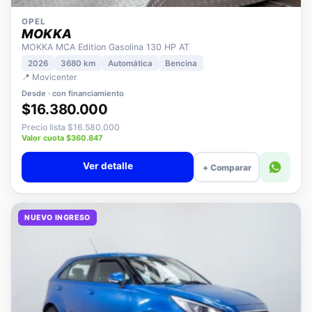
OPEL
MOKKA
MOKKA MCA Edition Gasolina 130 HP AT
2026
3680 km
Automática
Bencina
📍 Movicenter
Desde · con financiamiento
$16.380.000
Precio lista $16.580.000
Valor cuota $360.847
Ver detalle
+ Comparar
NUEVO INGRESO