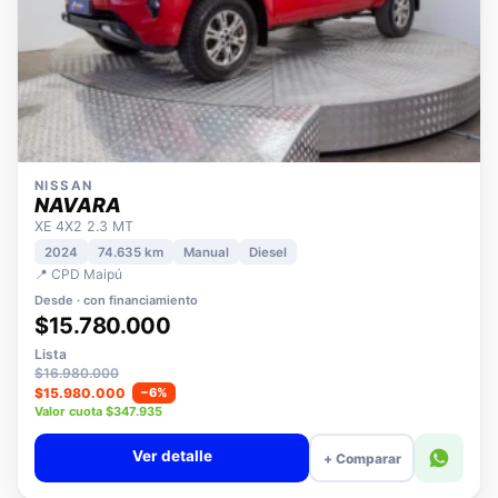
NISSAN
NAVARA
XE 4X2 2.3 MT
2024
74.635 km
Manual
Diesel
📍 CPD Maipú
Desde · con financiamiento
$15.780.000
Lista
$16.980.000
$15.980.000
−6%
Valor cuota $347.935
Ver detalle
+ Comparar