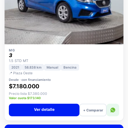
MG
3
1.5 STD MT
2021
58.838 km
Manual
Bencina
📍 Plaza Oeste
Desde · con financiamiento
$7.180.000
Precio lista $7.380.000
Valor cuota $173.140
Ver detalle
+ Comparar