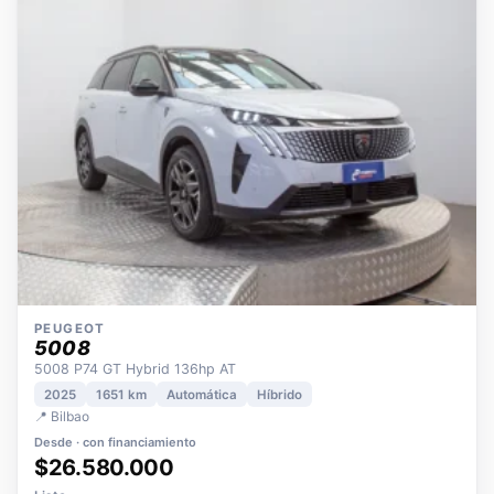
OPORTUNIDAD
ECO
POCOS KM
ÚNICO DUEÑO
PEUGEOT
5008
5008 P74 GT Hybrid 136hp AT
2025
1651 km
Automática
Híbrido
📍 Bilbao
Desde · con financiamiento
$26.580.000