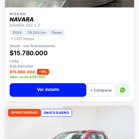
NISSAN
NAVARA
NAVARA 4X2 2.3
2024
78.203 km
Diesel
📍 CPD Maipú
Desde · con financiamiento
$15.780.000
Lista
$16.980.000
$15.980.000
−6%
Valor cuota $347.935
Ver detalle
+ Comparar
OPORTUNIDAD
ÚNICO DUEÑO