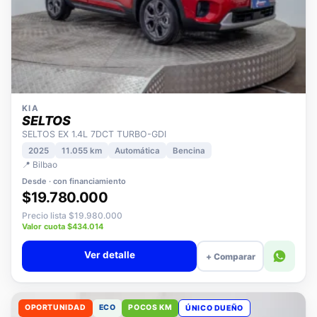
KIA
SELTOS
SELTOS EX 1.4L 7DCT TURBO-GDI
2025
11.055 km
Automática
Bencina
📍 Bilbao
Desde · con financiamiento
$19.780.000
Precio lista $19.980.000
Valor cuota $434.014
Ver detalle
+ Comparar