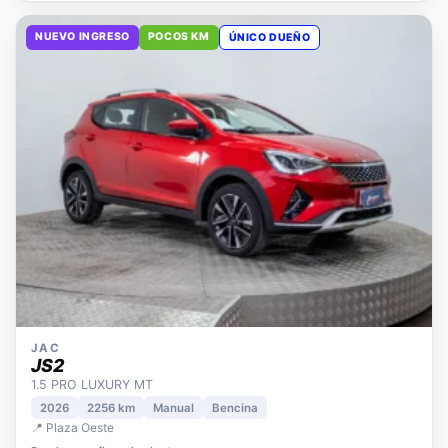
NUEVO INGRESO
POCOS KM
ÚNICO DUEÑO
JAC
JS2
1.5 PRO LUXURY MT
2026
2256 km
Manual
Bencina
📍 Plaza Oeste