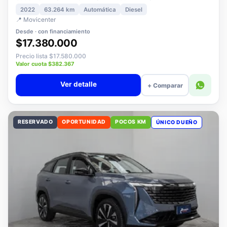
3008 1.5 ALLURE PACK BLUEHDI 130 AT DIESEL
2022
63.264 km
Automática
Diesel
📍 Movicenter
Desde · con financiamiento
$17.380.000
Precio lista $17.580.000
Valor cuota $382.367
Ver detalle
+ Comparar
RESERVADO
OPORTUNIDAD
POCOS KM
ÚNICO DUEÑO