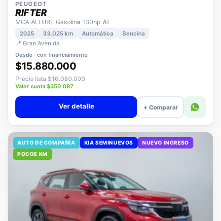
PEUGEOT
RIFTER
MCA ALLURE Gasolina 130hp AT
2025
33.025 km
Automática
Bencina
📍 Gran Avenida
Desde · con financiamiento
$15.880.000
Precio lista $16.080.000
Valor cuota $350.087
Ver detalle
+ Comparar
AUTO DE COMPAÑÍA
KIA SEMINUEVOS
NUEVO INGRESO
POCOS KM