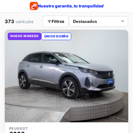
Nuestra garantía,
tu tranquilidad
373
vehículos
Filtros
NUEVO INGRESO
ÚNICO DUEÑO