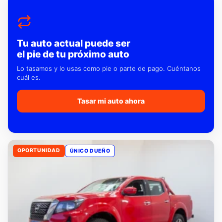
Tu auto actual puede ser
el pie de tu próximo auto
Lo tasamos y lo usas como pie o parte de pago. Cuéntanos
cuál es.
Tasar mi auto ahora
OPORTUNIDAD
ÚNICO DUEÑO