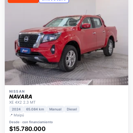
OPORTUNIDAD
ÚNICO DUEÑO
NISSAN
NAVARA
XE 4X2 2.3 MT
2024
65.084 km
Manual
Diesel
📍 Maipú
Desde · con financiamiento