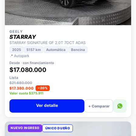
GEELY
STARRAY
STARRAY SIGNATURE GF 2.0T 7DCT ADAS
2025
5157 km
Automática
Bencina
📍 Autopark
Desde · con financiamiento
$17.080.000
Lista
$21.680.000
$17.380.000
−20%
Valor cuota $375.911
Ver detalle
+ Comparar
NUEVO INGRESO
ÚNICO DUEÑO