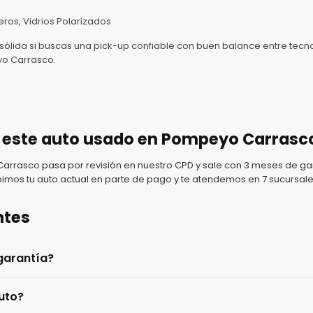
eros, Vidrios Polarizados
sólida si buscas una pick-up confiable con buen balance entre tec
yo Carrasco.
 este auto usado en Pompeyo Carrasc
rasco pasa por revisión en nuestro CPD y sale con 3 meses de gar
imos tu auto actual en parte de pago y te atendemos en 7 sucursale
ntes
garantía?
uto?