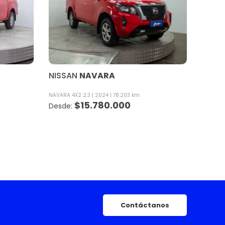
NISSAN
NAVARA
NAVARA 4X2 2.3
2024
78.203 km
$
15.780.000
Contáctanos