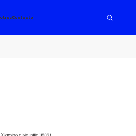
otros
Contacto
Camino a Melipilla 11585)