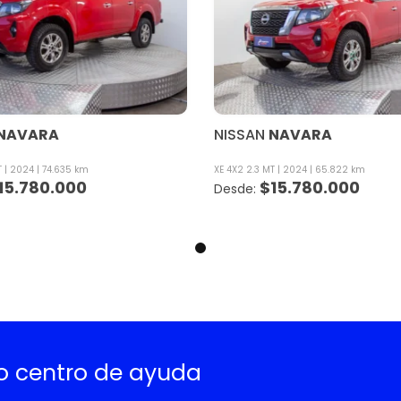
NAVARA
NISSAN
NAVARA
T
2024
74.635 km
XE 4X2 2.3 MT
2024
65.822 km
15.780.000
$
15.780.000
ro centro de ayuda