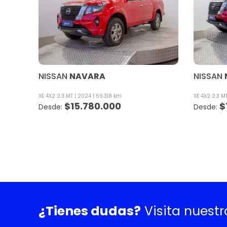
NISSAN
NAVARA
NISSAN
XE 4X2 2.3 MT
2024
69.318 km
XE 4X2 2.3 M
$
15.780.000
$
¿Tienes dudas?
Visita nuest