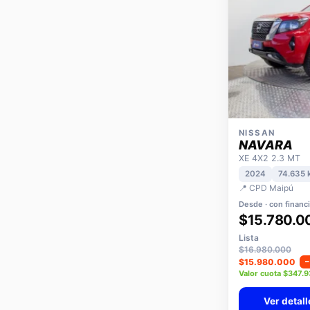
NISSAN
NAVARA
XE 4X2 2.3 MT
2024
74.635 
📍 CPD Maipú
Desde · con financ
$15.780.0
Lista
$16.980.000
$15.980.000
Valor cuota $347.
Ver detall