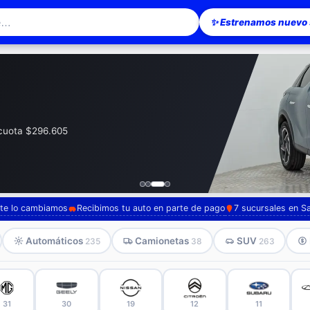
✨ Estrenamos nuevo s
esionario en Santiago — Pompeyo Carr
· cuota $296.605
, te lo cambiamos
Recibimos tu auto en parte de pago
7 sucursales en S
Automáticos
Camionetas
SUV
235
38
263
31
30
19
12
11