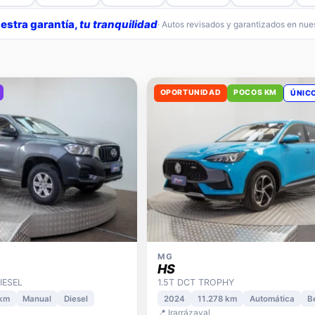
estra garantía,
tu tranquilidad
· Autos revisados y garantizados en nu
OPORTUNIDAD
POCOS KM
ÚNIC
MG
HS
IESEL
1.5T DCT TROPHY
 km
Manual
Diesel
2024
11.278 km
Automática
B
📍 Irarrázaval