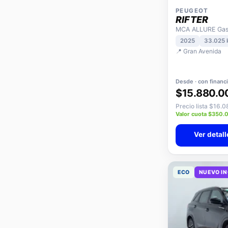
PEUGEOT
RIFTER
MCA ALLURE Gaso
2025
33.025
📍 Gran Avenida
Desde · con financ
$15.880.0
Precio lista $16.
Valor cuota $350.
Ver detall
ECO
NUEVO I