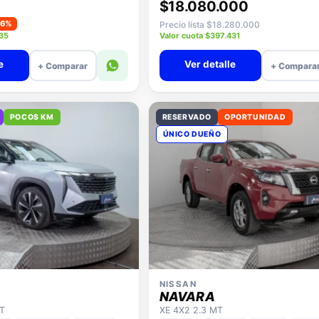
$18.080.000
−6%
Precio lista $18.280.000
935
Valor cuota $397.431
e
Ver detalle
+ Comparar
+ Compara
POCOS KM
RESERVADO
OPORTUNIDAD
ÚNICO DUEÑO
NISSAN
NAVARA
AT
XE 4X2 2.3 MT