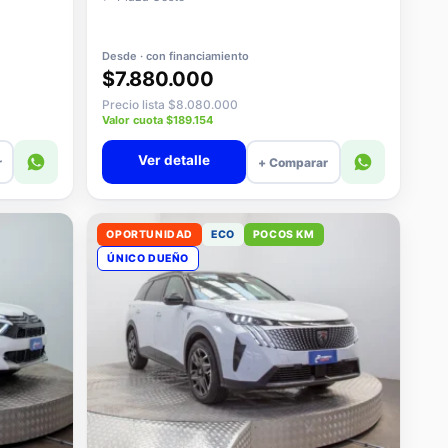
Desde · con financiamiento
$7.880.000
Precio lista $8.080.000
Valor cuota $189.154
Ver detalle
r
+ Comparar
OPORTUNIDAD
ECO
POCOS KM
ÚNICO DUEÑO