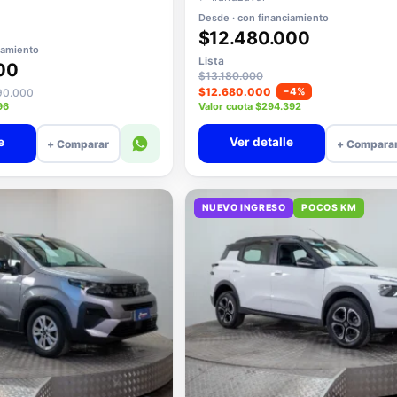
Desde · con financiamiento
$12.480.000
iamiento
Lista
00
$13.180.000
$12.680.000
−4%
890.000
96
Valor cuota $294.392
e
Ver detalle
+ Comparar
+ Compara
NUEVO INGRESO
POCOS KM