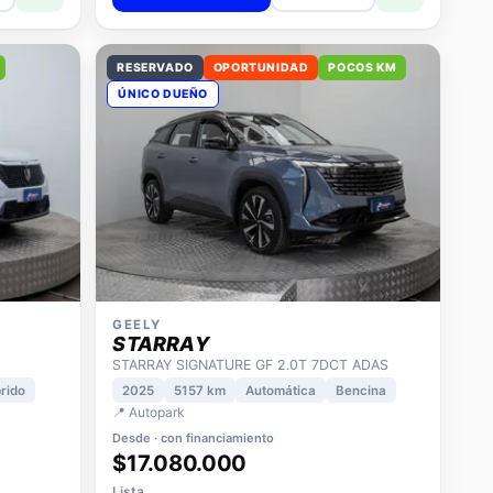
RESERVADO
OPORTUNIDAD
POCOS KM
ÚNICO DUEÑO
GEELY
STARRAY
STARRAY SIGNATURE GF 2.0T 7DCT ADAS
rido
2025
5157 km
Automática
Bencina
📍 Autopark
Desde · con financiamiento
$17.080.000
Lista