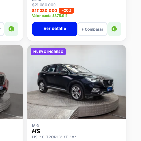
$21.680.000
$17.380.000
−20%
Valor cuota $375.911
Ver detalle
r
+ Comparar
NUEVO INGRESO
MG
HS
HS 2.0 TROPHY AT 4X4