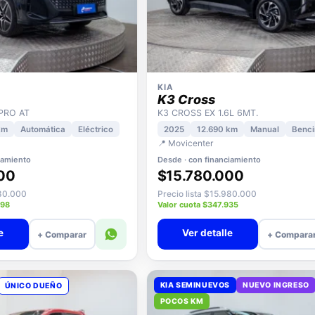
KIA
K3 Cross
 PRO AT
K3 CROSS EX 1.6L 6MT.
km
Automática
Eléctrico
2025
12.690 km
Manual
Benci
📍 Movicenter
iamiento
Desde · con financiamiento
00
$15.780.000
680.000
Precio lista $15.980.000
598
Valor cuota $347.935
e
Ver detalle
+ Comparar
+ Compara
KIA SEMINUEVOS
NUEVO INGRESO
ÚNICO DUEÑO
POCOS KM