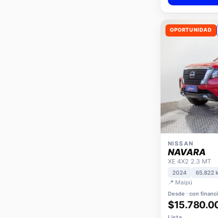
OPORTUNIDAD
NISSAN
NAVARA
XE 4X2 2.3 MT
2024
65.822 
📍 Maipú
Desde · con financ
$15.780.0
Lista