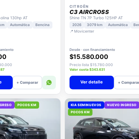
CITROËN
C3 AIRCROSS
lina 130hp AT
Shine TN 7P Turbo 125HP AT
 km
Automática
Bencina
2026
3079 km
Automática
Be
📍 Movicenter
iamiento
Desde · con financiamiento
00
$15.580.000
080.000
Precio lista $15.780.000
087
Valor cuota $343.631
e
Ver detalle
+ Comparar
+ Compara
NGRESO
POCOS KM
KIA SEMINUEVOS
NUEVO INGRESO
POCOS KM