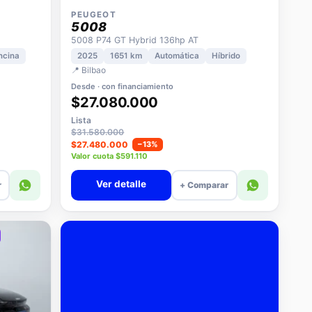
PEUGEOT
5008
5008 P74 GT Hybrid 136hp AT
ncina
2025
1651 km
Automática
Híbrido
📍 Bilbao
Desde · con financiamiento
$27.080.000
Lista
$31.580.000
$27.480.000
−13%
Valor cuota $591.110
Ver detalle
r
+ Comparar