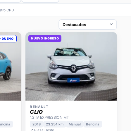
estro CPD
NUEVO INGRESO
O DUEÑO
RENAULT
CLIO
1.2 IV EXPRESSION MT
encina
2018
23.254 km
Manual
Bencina
📍 Plaza Oeste