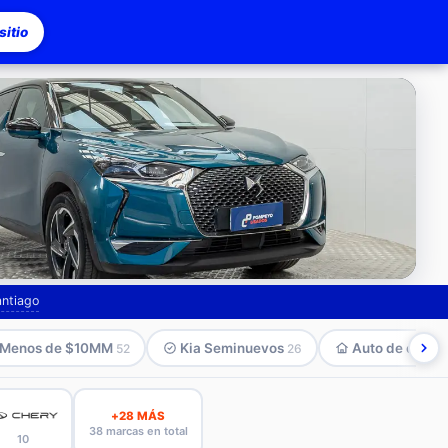
itio
asco
antiago
Menos de $10MM
Kia Seminuevos
Auto de compa
52
26
+28 MÁS
38 marcas en total
10