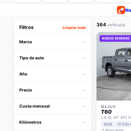
Nu
364
vehículos
Filtros
Limpiar todo
NUEVO INGRESO
Marca
Tipo de auto
Año
Precio
Cuota mensual
MAXUS
T60
2.8 GL MT 4X2 D
Kilómetros
2023
27.330
📍 Movicenter