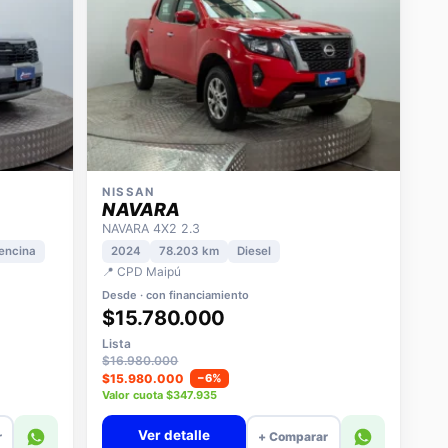
NISSAN
NAVARA
NAVARA 4X2 2.3
encina
2024
78.203 km
Diesel
📍 CPD Maipú
Desde · con financiamiento
$15.780.000
Lista
$16.980.000
$15.980.000
−6%
Valor cuota $347.935
Ver detalle
r
+ Comparar