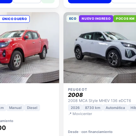
ECO
NUEVO INGRESO
POCOS KM
ÚNICO DUEÑO
PEUGEOT
2008
2008 MCA Style MHEV 136 eDCT6
km
Manual
Diesel
2026
8730 km
Automática
Híb
📍 Movicenter
iamiento
00
Desde · con financiamiento