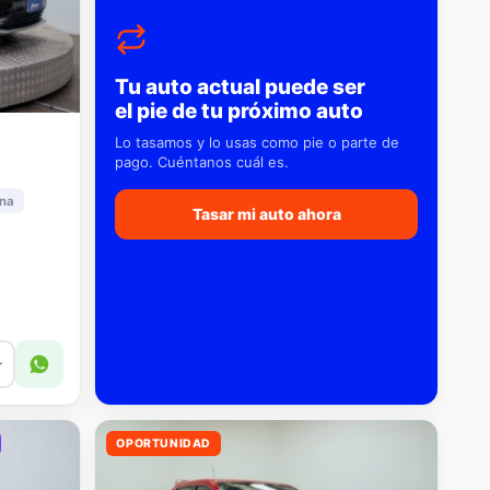
Tu auto actual puede ser
el pie de tu próximo auto
Lo tasamos y lo usas como pie o parte de
pago. Cuéntanos cuál es.
na
Tasar mi auto ahora
r
OPORTUNIDAD