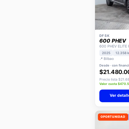
DFSK
600 PHEV
600 PHEV ELITE
2025
12.358 
📍 Bilbao
Desde · con financ
$21.480.0
Precio lista $21.
Valor cuota $470.
Ver detall
OPORTUNIDAD