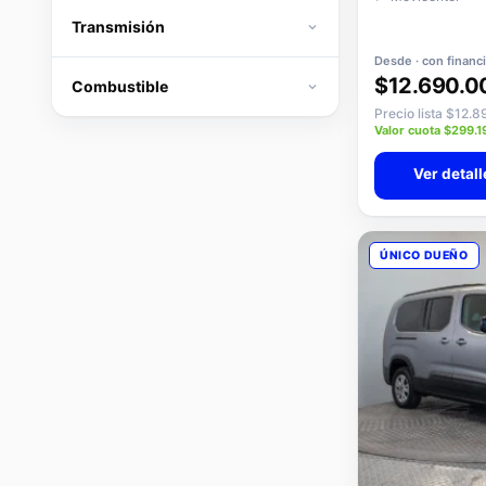
Transmisión
Desde · con financ
$12.690.0
Combustible
Precio lista $12.
Valor cuota $299.1
Ver detall
ÚNICO DUEÑO