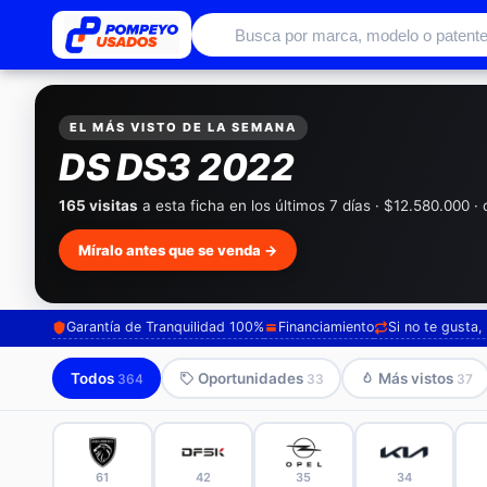
Autos usados con garantía de conc
EL MÁS VISTO DE LA SEMANA
DS DS3 2022
165 visitas
a esta ficha en los últimos 7 días · $12.580.000 
Míralo antes que se venda →
Garantía de Tranquilidad 100%
Financiamiento
Si no te gusta
Todos
Oportunidades
Más vistos
364
33
37
61
42
35
34