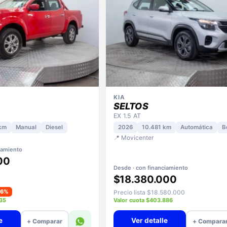
KIA
SELTOS
EX 1.5 AT
km
Manual
Diesel
2026
10.481 km
Automática
B
📍 Movicenter
iamiento
00
Desde · con financiamiento
$18.380.000
−6%
Precio lista $18.580.000
935
Valor cuota $403.886
e
Ver detalle
+ Comparar
+ Compara