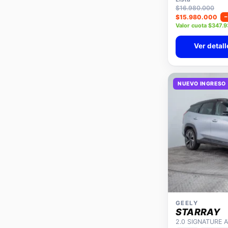
$16.980.000
$15.980.000
Valor cuota $347.
Ver detall
NUEVO INGRESO
GEELY
STARRAY
2.0 SIGNATURE 