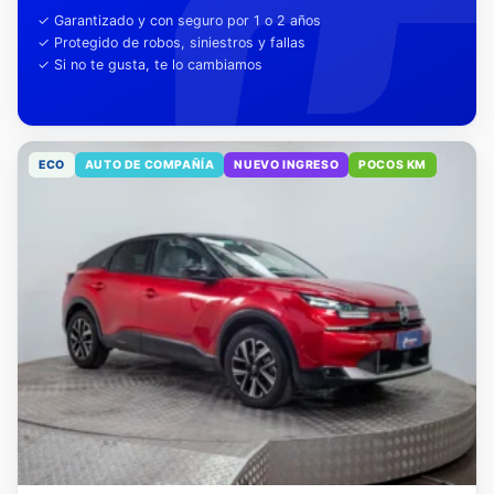
tu tranquilidad
✓ Garantizado y con seguro por 1 o 2 años
✓ Protegido de robos, siniestros y fallas
✓ Si no te gusta, te lo cambiamos
ECO
AUTO DE COMPAÑÍA
NUEVO INGRESO
POCOS KM