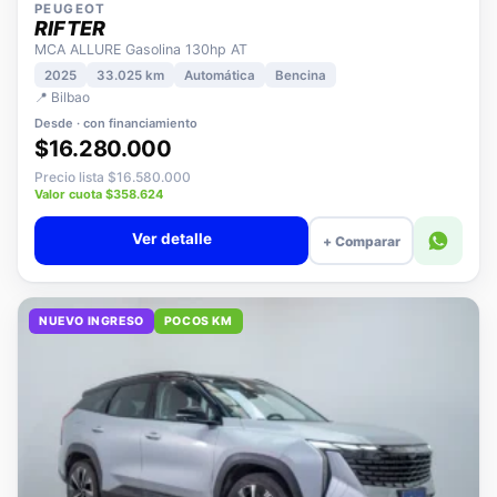
PEUGEOT
RIFTER
MCA ALLURE Gasolina 130hp AT
2025
33.025 km
Automática
Bencina
📍 Bilbao
Desde · con financiamiento
$16.280.000
Precio lista $16.580.000
Valor cuota $358.624
Ver detalle
+ Comparar
NUEVO INGRESO
POCOS KM