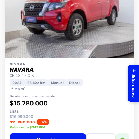
NISSAN
✨ Sitio nuevo
NAVARA
XE 4X2 2.3 MT
2024
65.822 km
Manual
Diesel
📍 Maipú
Desde · con financiamiento
$15.780.000
Lista
$16.980.000
$15.980.000
−6%
Valor cuota $347.864