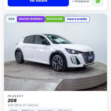
Ver detalle
+ Comparar
ECO
NUEVO INGRESO
POCOS KM
ÚNICO DUEÑO
PEUGEOT
208
208 MCA GT Electric