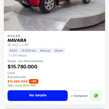
NISSAN
NAVARA
XE 4X2 2.3 MT
2024
74.635 km
Manual
Diesel
📍 CPD Maipú
Desde · con financiamiento
$15.780.000
Lista
$16.980.000
$15.980.000
−6%
Valor cuota $347.864
Ver detalle
+ Comparar