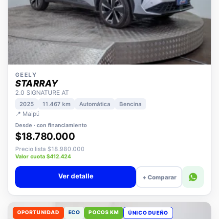
GEELY
STARRAY
2.0 SIGNATURE AT
2025
11.467 km
Automática
Bencina
📍 Maipú
Desde · con financiamiento
$18.780.000
Precio lista $18.980.000
Valor cuota $412.424
Ver detalle
+ Comparar