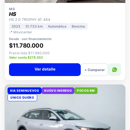
MG
HS
HS 2.0 TROPHY AT 4X4
2023
51.733 km
Automática
Bencina
📍 Movicenter
Desde · con financiamiento
$11.780.000
Precio lista $11.980.000
Valor cuota $278.302
Ver detalle
+ Comparar
KIA SEMINUEVOS
NUEVO INGRESO
POCOS KM
ÚNICO DUEÑO