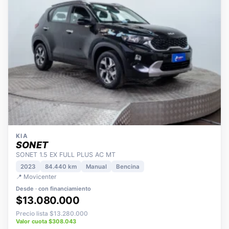
KIA
SONET
SONET 1.5 EX FULL PLUS AC MT
2023
84.440 km
Manual
Bencina
📍 Movicenter
Desde · con financiamiento
$13.080.000
Precio lista $13.280.000