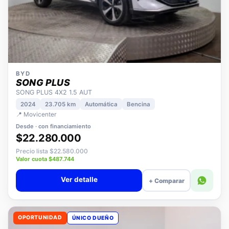
BYD
SONG PLUS
SONG PLUS 4X2 1.5 AUT
2024
23.705 km
Automática
Bencina
📍 Movicenter
Desde · con financiamiento
$22.280.000
Precio lista $22.580.000
Valor cuota $487.744
Ver detalle
+ Comparar
OPORTUNIDAD
ÚNICO DUEÑO