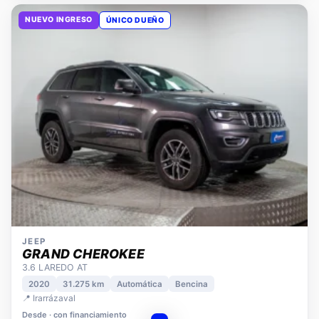
NUEVO INGRESO
ÚNICO DUEÑO
JEEP
GRAND CHEROKEE
3.6 LAREDO AT
2020
31.275 km
Automática
Bencina
📍 Irarrázaval