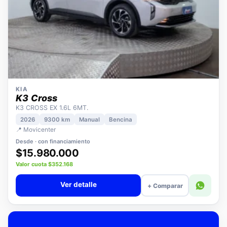
KIA
K3 Cross
K3 CROSS EX 1.6L 6MT.
2026
9300 km
Manual
Bencina
📍 Movicenter
Desde · con financiamiento
$15.980.000
Valor cuota $352.168
Ver detalle
+ Comparar