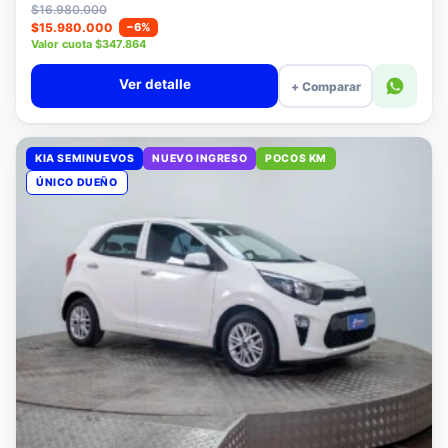
Lista
$16.980.000
$15.980.000
−6%
Valor cuota $347.864
Ver detalle
+ Comparar
KIA SEMINUEVOS
NUEVO INGRESO
POCOS KM
ÚNICO DUEÑO