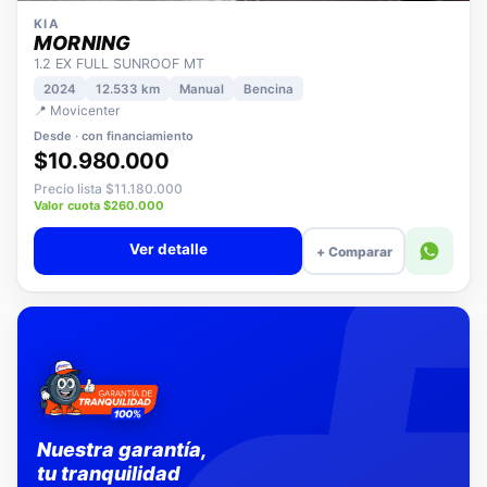
KIA
MORNING
1.2 EX FULL SUNROOF MT
2024
12.533 km
Manual
Bencina
📍 Movicenter
Desde · con financiamiento
$10.980.000
Precio lista $11.180.000
Valor cuota $260.000
Ver detalle
+ Comparar
Nuestra garantía,