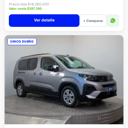
$18.080.000
Precio lista $18.280.000
Valor cuota $397.360
Ver detalle
+ Comparar
ÚNICO DUEÑO