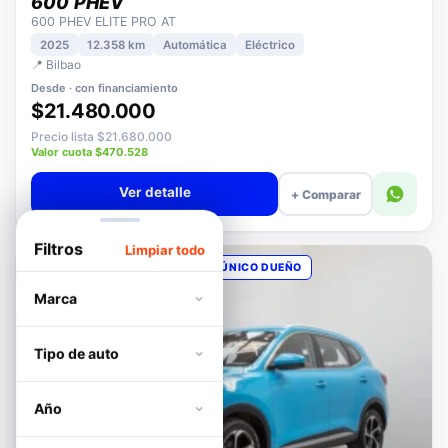
DFSK
600 PHEV
600 PHEV ELITE PRO AT
2025
12.358 km
Automática
Eléctrico
📍 Bilbao
Desde · con financiamiento
$21.480.000
Precio lista $21.680.000
Valor cuota $470.528
Ver detalle
+ Comparar
Filtros
Limpiar todo
OPORTUNIDAD
POCOS KM
ÚNICO DUEÑO
Marca
Tipo de auto
Año