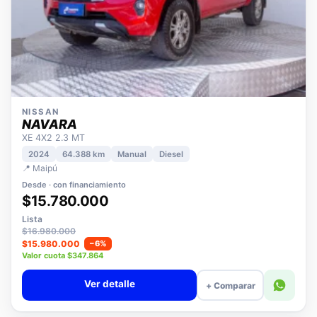
NISSAN
NAVARA
XE 4X2 2.3 MT
2024
64.388 km
Manual
Diesel
📍 Maipú
Desde · con financiamiento
$15.780.000
Lista
$16.980.000
$15.980.000
−6%
Valor cuota $347.864
Ver detalle
+ Comparar