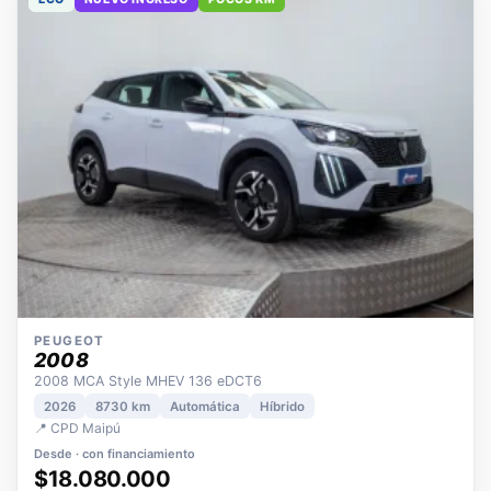
ECO
NUEVO INGRESO
POCOS KM
PEUGEOT
2008
2008 MCA Style MHEV 136 eDCT6
2026
8730 km
Automática
Híbrido
📍 CPD Maipú
Desde · con financiamiento