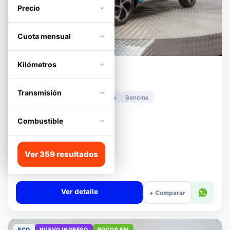
Precio
Cuota mensual
Kilómetros
MG
HS
1.5T DCT TROPHY
Transmisión
2024
11.278 km
Automática
Bencina
📍 Irarrázaval
Desde · con financiamiento
Combustible
$12.480.000
Lista
Ver 359 resultados
$13.180.000
$12.680.000
−4%
Valor cuota $294.317
Ver detalle
+ Comparar