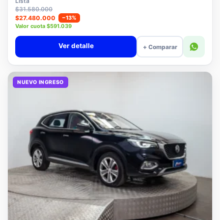
Lista
$31.580.000
$27.480.000
−13%
Valor cuota $591.039
Ver detalle
+ Comparar
NUEVO INGRESO