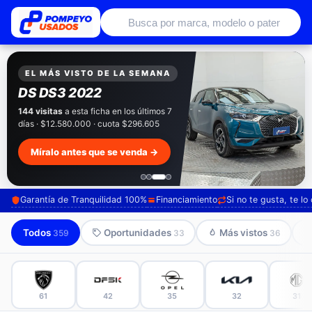
Autos usados con garantía de conce
EXCLUSIVO POMPEYO USADOS
Pompeyo
Garantía Total
Todos nuestros autos salen con 3 meses de
garantía incluida. Súmale 12 o 24 meses con
seguro automotriz y asistencia en ruta.
Mira cómo los preparamos →
Garantía de Tranquilidad 100%
Financiamiento
Si no te gusta, te l
Todos
Oportunidades
Más vistos
359
33
36
61
42
35
32
31