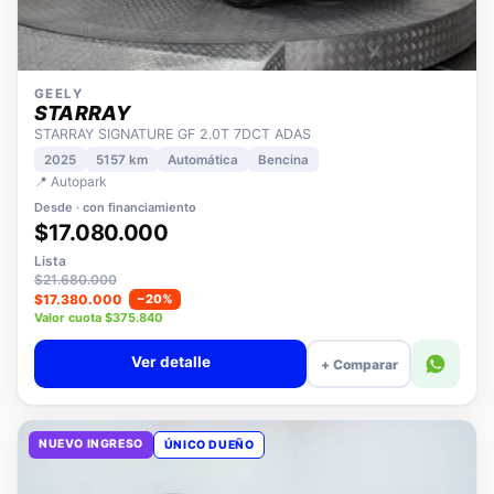
GEELY
STARRAY
STARRAY SIGNATURE GF 2.0T 7DCT ADAS
2025
5157 km
Automática
Bencina
📍 Autopark
Desde · con financiamiento
$17.080.000
Lista
$21.680.000
$17.380.000
−20%
Valor cuota $375.840
Ver detalle
+ Comparar
NUEVO INGRESO
ÚNICO DUEÑO