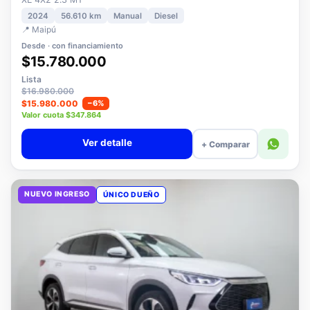
XE 4X2 2.3 MT
2024
56.610 km
Manual
Diesel
📍 Maipú
Desde · con financiamiento
$15.780.000
Lista
$16.980.000
$15.980.000
−6%
Valor cuota $347.864
Ver detalle
+ Comparar
NUEVO INGRESO
ÚNICO DUEÑO