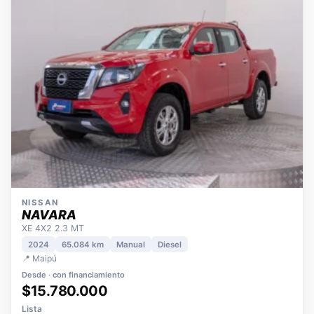
NISSAN
NAVARA
XE 4X2 2.3 MT
2024
65.084 km
Manual
Diesel
📍 Maipú
Desde · con financiamiento
$15.780.000