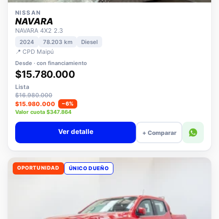
NISSAN
NAVARA
NAVARA 4X2 2.3
2024
78.203 km
Diesel
📍 CPD Maipú
Desde · con financiamiento
$15.780.000
Lista
$16.980.000
$15.980.000
−6%
Valor cuota $347.864
Ver detalle
+ Comparar
OPORTUNIDAD
ÚNICO DUEÑO