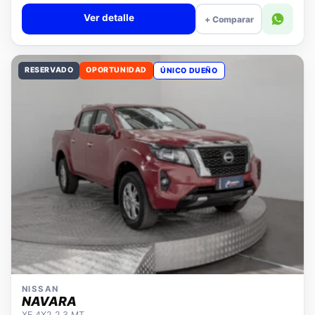
Valor cuota $308.043
Ver detalle
+ Comparar
RESERVADO
OPORTUNIDAD
ÚNICO DUEÑO
NISSAN
NAVARA