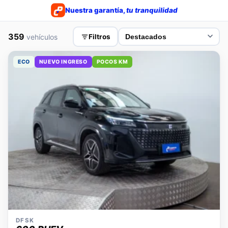
Nuestra garantía,
tu tranquilidad
359
vehículos
Filtros
ECO
NUEVO INGRESO
POCOS KM