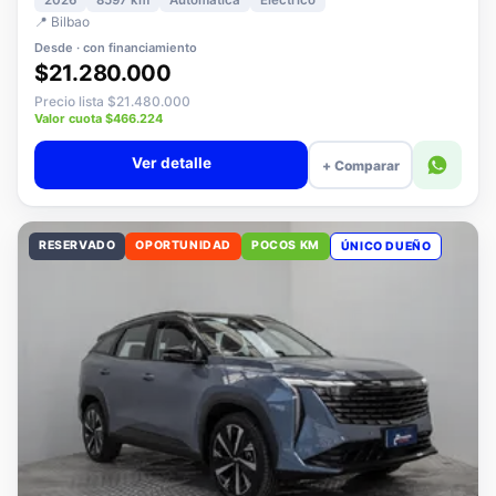
2026
8597 km
Automática
Eléctrico
📍 Bilbao
Desde · con financiamiento
$21.280.000
Precio lista $21.480.000
Valor cuota $466.224
Ver detalle
+ Comparar
RESERVADO
OPORTUNIDAD
POCOS KM
ÚNICO DUEÑO