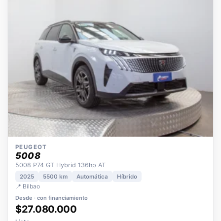
OPORTUNIDAD
ECO
POCOS KM
ÚNICO DUEÑO
PEUGEOT
5008
5008 P74 GT Hybrid 136hp AT
2025
5500 km
Automática
Híbrido
📍 Bilbao
Desde · con financiamiento
$27.080.000