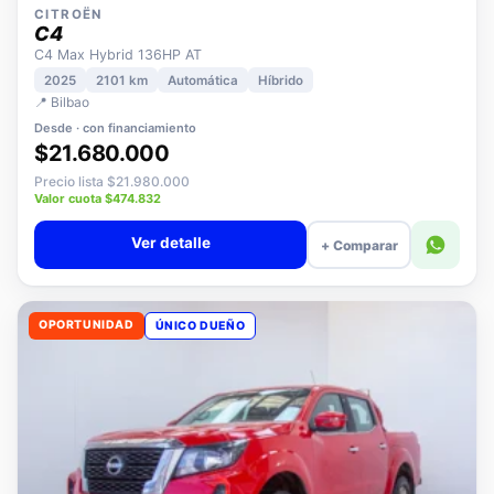
CITROËN
C4
C4 Max Hybrid 136HP AT
2025
2101 km
Automática
Híbrido
📍 Bilbao
Desde · con financiamiento
$21.680.000
Precio lista $21.980.000
Valor cuota $474.832
Ver detalle
+ Comparar
OPORTUNIDAD
ÚNICO DUEÑO