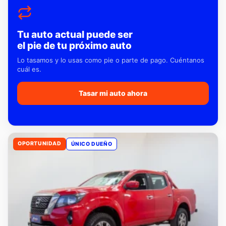
Tu auto actual puede ser
el pie de tu próximo auto
Lo tasamos y lo usas como pie o parte de pago. Cuéntanos
cuál es.
Tasar mi auto ahora
OPORTUNIDAD
ÚNICO DUEÑO