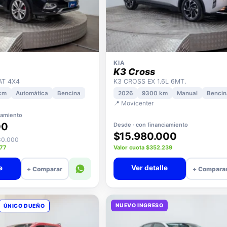
KIA
K3 Cross
AT 4X4
K3 CROSS EX 1.6L 6MT.
km
Automática
Bencina
2026
9300 km
Manual
Bencin
📍 Movicenter
iamiento
00
Desde · con financiamiento
$15.980.000
980.000
377
Valor cuota $352.239
e
Ver detalle
+ Comparar
+ Compara
NUEVO INGRESO
ÚNICO DUEÑO