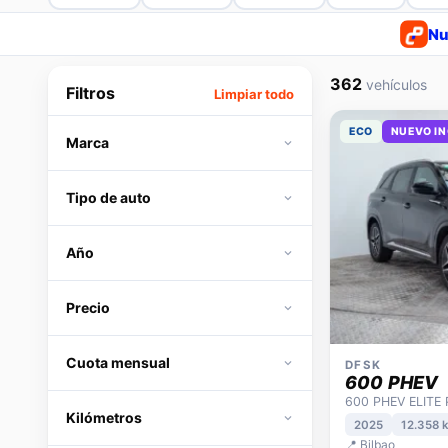
61
42
35
32
Nu
362
vehículos
Filtros
Limpiar todo
ECO
NUEVO I
Marca
Tipo de auto
Año
Precio
Cuota mensual
DFSK
600 PHEV
600 PHEV ELITE
Kilómetros
2025
12.358 