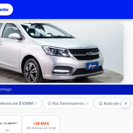
itio
asco
antiago
Menos de $10MM
Kia Seminuevos
Auto de compa
51
24
+28 MÁS