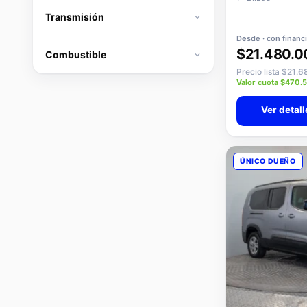
📍 Bilbao
Transmisión
Desde · con financ
$21.480.0
Combustible
Precio lista $21.
Valor cuota $470.
Ver detall
ÚNICO DUEÑO