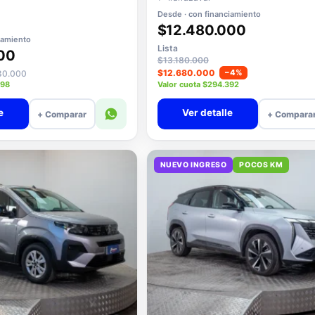
📍 Irarrázaval
Desde · con financiamiento
$12.480.000
iamiento
Lista
00
$13.180.000
$12.680.000
−4%
680.000
598
Valor cuota $294.392
e
Ver detalle
+ Comparar
+ Compara
NUEVO INGRESO
POCOS KM