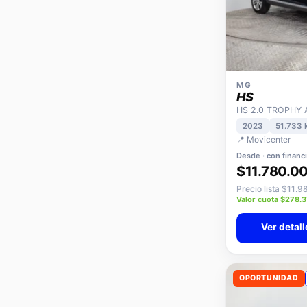
MG
HS
HS 2.0 TROPHY 
2023
51.733 
📍 Movicenter
Desde · con financ
$11.780.0
Precio lista $11.
Valor cuota $278.
Ver detall
OPORTUNIDAD