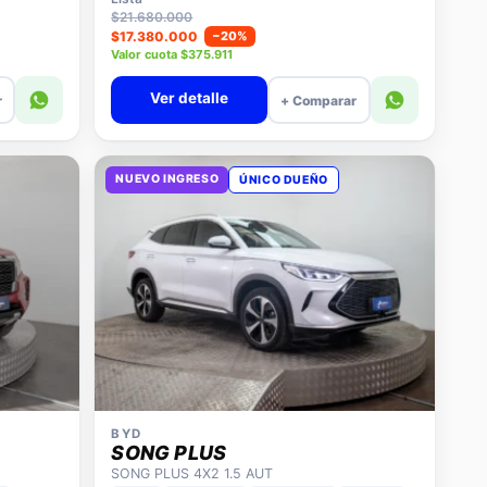
Lista
$21.680.000
$17.380.000
−20%
Valor cuota $375.911
Ver detalle
r
+ Comparar
NUEVO INGRESO
ÚNICO DUEÑO
BYD
SONG PLUS