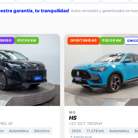
32
31
19
11
11
estra garantía,
tu tranquilidad
· Autos revisados y garantizados en nu
NGRESO
POCOS KM
OPORTUNIDAD
POCOS KM
ÚNIC
MG
HS
 PRO AT
1.5T DCT TROPHY
km
Automática
Eléctrico
2024
11.278 km
Automática
B