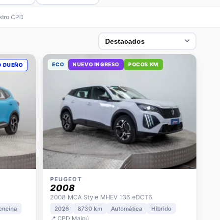
38 marcas en total
10
estro CPD
ECO
NUEVO INGRESO
POCOS KM
O DUEÑO
PEUGEOT
2008
2008 MCA Style MHEV 136 eDCT6
encina
2026
8730 km
Automática
Híbrido