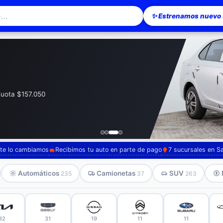
✨ Estrenamos nuevo s
esionario en Santiago — Pompeyo Carr
a. Súmale 12 o 24
, te lo cambiamos
Recibimos tu auto en parte de pago
7 sucursales en S
Automáticos
Camionetas
SUV
235
37
263