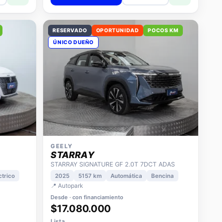
Ver detalle
r
+ Comparar
RESERVADO
OPORTUNIDAD
POCOS KM
ÚNICO DUEÑO
GEELY
STARRAY
STARRAY SIGNATURE GF 2.0T 7DCT ADAS
ctrico
2025
5157 km
Automática
Bencina
📍 Autopark
Desde · con financiamiento
$17.080.000