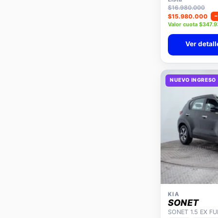
Lista
$16.980.000
$15.980.000
Valor cuota $347.
Ver detall
NUEVO INGRESO
KIA
SONET