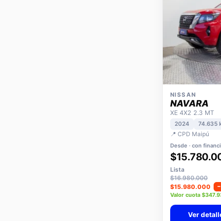
NISSAN
NAVARA
XE 4X2 2.3 MT
2024
74.635 
📍 CPD Maipú
Desde · con financ
$15.780.0
Lista
$16.980.000
$15.980.000
Valor cuota $347.