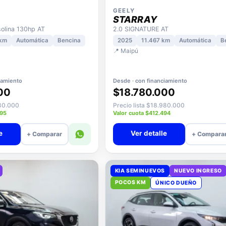
GEELY
STARRAY
lina 130hp AT
2.0 SIGNATURE AT
 km
Automática
Bencina
2025
11.467 km
Automática
B
📍 Maipú
iamiento
Desde · con financiamiento
00
$18.780.000
580.000
Precio lista $18.980.000
695
Valor cuota $412.494
e
Ver detalle
+ Comparar
+ Compara
KIA SEMINUEVOS
NUEVO INGRESO
POCOS KM
ÚNICO DUEÑO