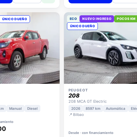
e
Ver detalle
+ Comparar
+ Compara
ECO
NUEVO INGRESO
POCOS KM
ÚNICO DUEÑO
ÚNICO DUEÑO
PEUGEOT
208
208 MCA GT Electric
km
Manual
Diesel
2026
8597 km
Automática
Elé
📍 Bilbao
iamiento
00