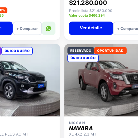
Desde · con financiamiento
$21.280.000
−6%
Precio lista $21.480.000
935
Valor cuota $466.294
e
Ver detalle
+ Comparar
+ Compara
RESERVADO
OPORTUNIDAD
ÚNICO DUEÑO
ÚNICO DUEÑO
NISSAN
NAVARA