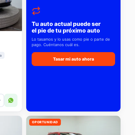
Tu auto actual puede ser
el pie de tu próximo auto
Lo tasamos y lo usas como pie o parte de
pago. Cuéntanos cuál es.
a
Tasar mi auto ahora
r
OPORTUNIDAD