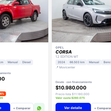
OPEL
CORSA
1.2 EDITION MT
km
Manual
Diesel
2024
66.503 km
Manual
Benc
📍 Movicenter
iamiento
00
Desde · con financiamiento
$10.980.000
−6%
Precio lista $11.180.000
935
Valor cuota $260.075