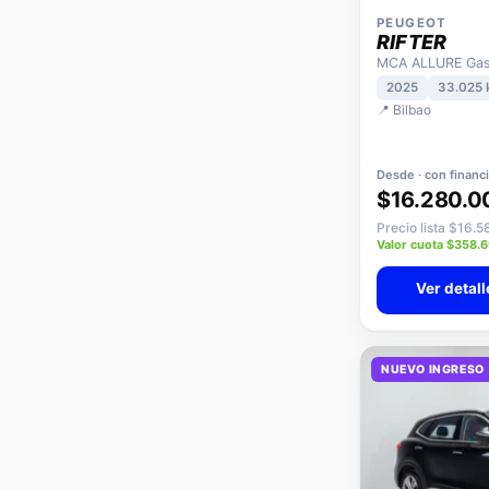
PEUGEOT
RIFTER
MCA ALLURE Gaso
2025
33.025
📍 Bilbao
Desde · con financ
$16.280.0
Precio lista $16.
Valor cuota $358.
Ver detall
NUEVO INGRESO