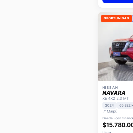
Ver detall
OPORTUNIDAD
NISSAN
NAVARA
XE 4X2 2.3 MT
2024
65.822 
📍 Maipú
Desde · con financ
$15.780.0