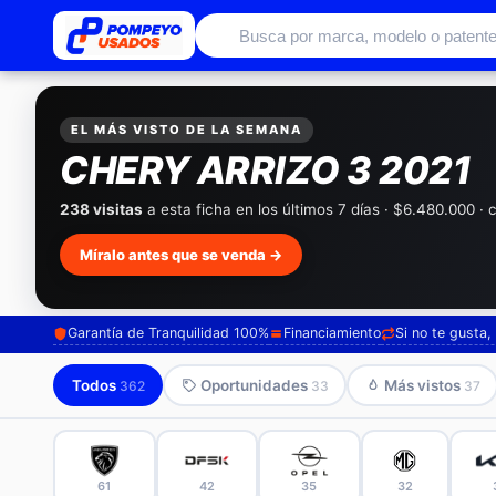
Autos usados con garantía de conc
EXCLUSIVO POMPEYO USADOS
Pompeyo
Garantía Total
Todos nuestros autos salen con 3 meses de garantía incluid
meses con seguro automotriz y asistencia en ruta.
Mira cómo los preparamos →
Garantía de Tranquilidad 100%
Financiamiento
Si no te gusta
Todos
Oportunidades
Más vistos
362
33
37