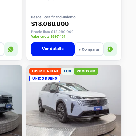
📍 CPD Maipú
Desde · con financiamiento
$18.080.000
Precio lista $18.280.000
Valor cuota $397.431
Ver detalle
r
+ Comparar
OPORTUNIDAD
ECO
POCOS KM
ÚNICO DUEÑO