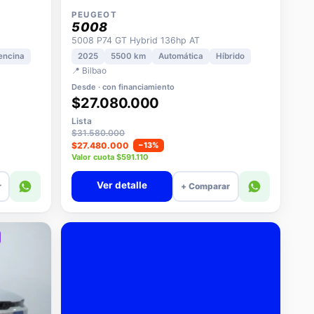
PEUGEOT
5008
5008 P74 GT Hybrid 136hp AT
encina
2025
5500 km
Automática
Híbrido
📍 Bilbao
Desde · con financiamiento
$27.080.000
Lista
$31.580.000
$27.480.000
−13%
Valor cuota $591.110
Ver detalle
r
+ Comparar