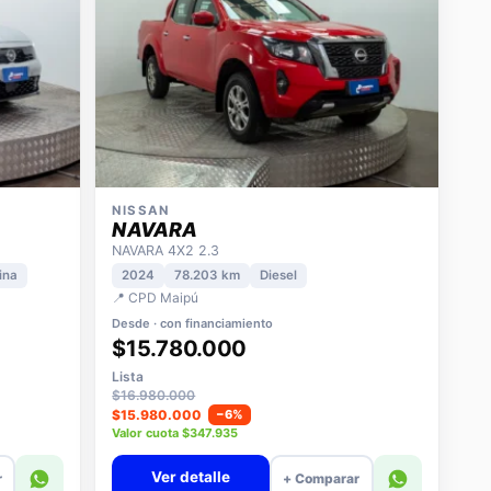
NISSAN
NAVARA
NAVARA 4X2 2.3
ina
2024
78.203 km
Diesel
📍 CPD Maipú
Desde · con financiamiento
$15.780.000
Lista
$16.980.000
$15.980.000
−6%
Valor cuota $347.935