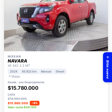
✨ Sitio nuevo
NISSAN
NAVARA
XE 4X2 2.3 MT
2024
65.822 km
Manual
Diesel
📍 Maipú
Desde · con financiamiento
$15.780.000
Lista
$16.980.000
$15.980.000
−6%
Valor cuota $347.935