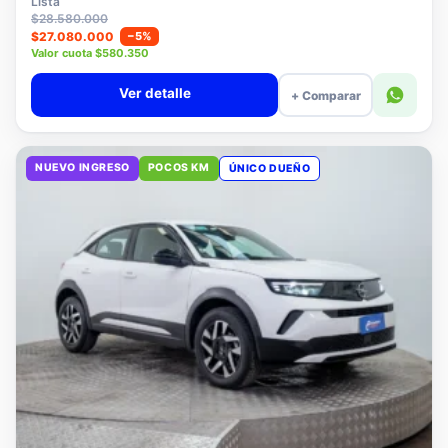
Lista
$28.580.000
$27.080.000
−5%
Valor cuota $580.350
Ver detalle
+ Comparar
NUEVO INGRESO
POCOS KM
ÚNICO DUEÑO