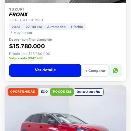
SUZUKI
FRONX
1.5 GLX AT HIBRIDO
2024
27.198 km
Automática
Híbrido
📍 Movicenter
Desde · con financiamiento
$15.780.000
Precio lista $15.980.000
Valor cuota $347.935
Ver detalle
+ Comparar
OPORTUNIDAD
ECO
POCOS KM
ÚNICO DUEÑO