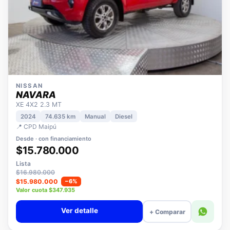
NISSAN
NAVARA
XE 4X2 2.3 MT
2024
74.635 km
Manual
Diesel
📍 CPD Maipú
Desde · con financiamiento
$15.780.000
Lista
$16.980.000
$15.980.000
−6%
Valor cuota $347.935
Ver detalle
+ Comparar