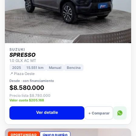
SUZUKI
SPRESSO
1.0 GLX AC MT
2025
15.551 km
Manual
Bencina
📍 Plaza Oeste
Desde · con financiamiento
$8.580.000
Precio lista $8.780.000
Valor cuota $205.168
Ver detalle
+ Comparar