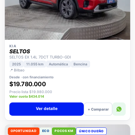
KIA
SELTOS
SELTOS EX 1.4L 7DCT TURBO-GDI
2025
11.055 km
Automática
Bencina
📍 Bilbao
Desde · con financiamiento
$19.780.000
Precio lista $19.980.000
Valor cuota $434.014
Ver detalle
+ Comparar