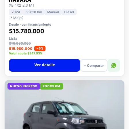
NISSAN
NAVARA
XE 4X2 2.3 MT
2024
56.610 km
Manual
Diesel
📍 Maipú
Desde · con financiamiento
$15.780.000
Lista
$16.980.000
$15.980.000
−6%
Valor cuota $347.935
Ver detalle
+ Comparar
NUEVO INGRESO
POCOS KM