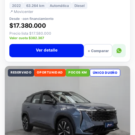
3008 1.5 ALLURE PACK BLUEHDI 130 AT DIESEL
2022
63.264 km
Automática
Diesel
📍 Movicenter
Desde · con financiamiento
$17.380.000
Precio lista $17.580.000
Valor cuota $382.367
Ver detalle
+ Comparar
RESERVADO
OPORTUNIDAD
POCOS KM
ÚNICO DUEÑO