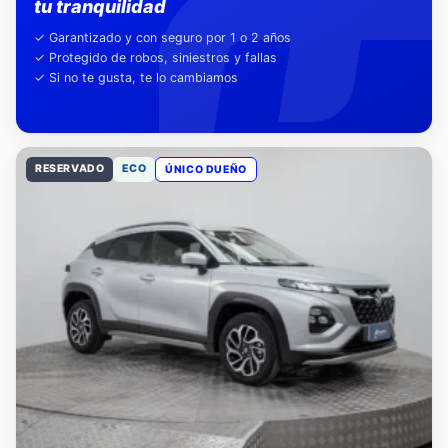
Nuestra garantía,
tu tranquilidad
✓ Garantizado y con seguro por 1 o 2 años
✓ Protegido de robos, siniestros y fallas
✓ Si no te gusta, te lo cambiamos
RESERVADO
ECO
ÚNICO DUEÑO