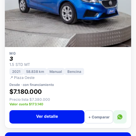
MG
3
1.5 STD MT
2021
58.838 km
Manual
Bencina
📍 Plaza Oeste
Desde · con financiamiento
$7.180.000
Precio lista $7.380.000
Valor cuota $173.140
Ver detalle
+ Comparar