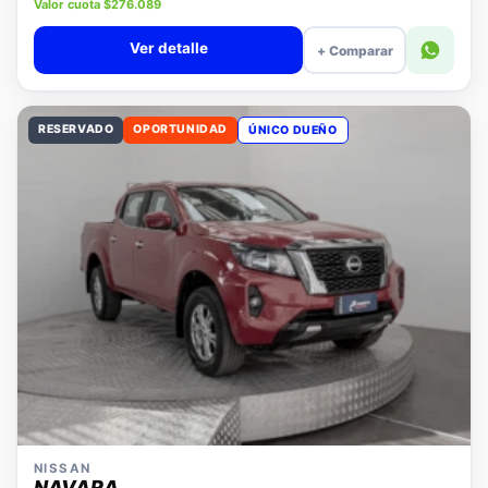
Precio lista $11.880.000
Valor cuota $276.089
Ver detalle
+ Comparar
RESERVADO
OPORTUNIDAD
ÚNICO DUEÑO