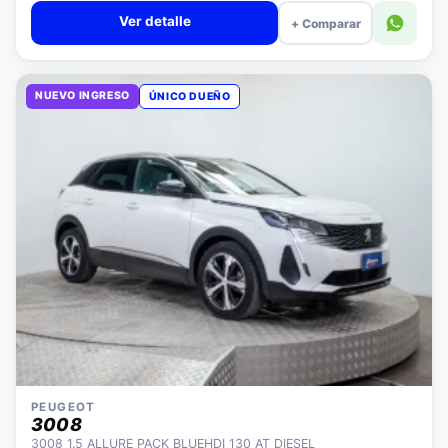
Ver detalle
+ Comparar
NUEVO INGRESO
ÚNICO DUEÑO
PEUGEOT
3008