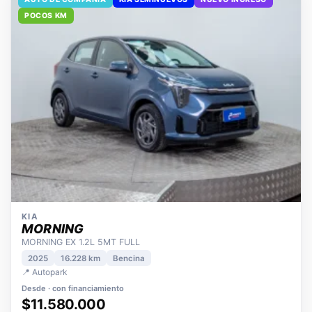
AUTO DE COMPAÑÍA
KIA SEMINUEVOS
NUEVO INGRESO
POCOS KM
KIA
MORNING
MORNING EX 1.2L 5MT FULL
2025
16.228 km
Bencina
📍 Autopark
Desde · con financiamiento