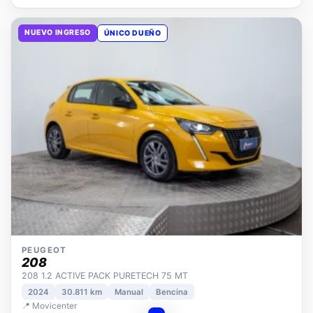
NUEVO INGRESO
ÚNICO DUEÑO
PEUGEOT
208
208 1.2 ACTIVE PACK PURETECH 75 MT
2024
30.811 km
Manual
Bencina