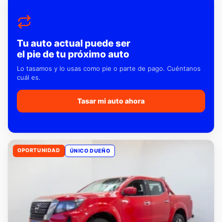
Tu auto actual puede ser
el pie de tu próximo auto
Lo tasamos y lo usas como pie o parte de pago. Cuéntanos
cuál es.
Tasar mi auto ahora
OPORTUNIDAD
ÚNICO DUEÑO