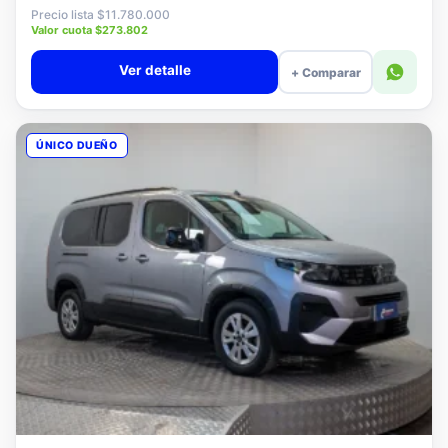
$11.580.000
Precio lista $11.780.000
Valor cuota $273.802
Ver detalle
+ Comparar
ÚNICO DUEÑO