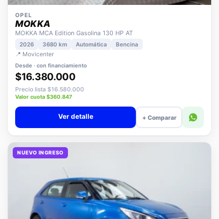
OPEL
MOKKA
MOKKA MCA Edition Gasolina 130 HP AT
2026
3680 km
Automática
Bencina
📍 Movicenter
Desde · con financiamiento
$16.380.000
Precio lista $16.580.000
Valor cuota $360.847
Ver detalle
+ Comparar
NUEVO INGRESO