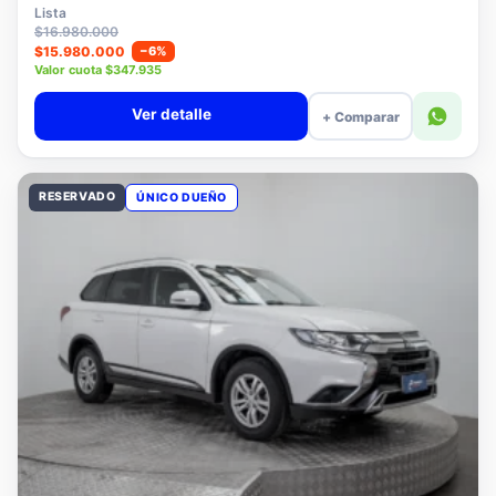
$15.780.000
Lista
$16.980.000
$15.980.000
−6%
Valor cuota $347.935
Ver detalle
+ Comparar
RESERVADO
ÚNICO DUEÑO