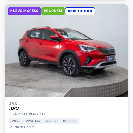
NUEVO INGRESO
POCOS KM
ÚNICO DUEÑO
JAC
JS2
1.5 PRO LUXURY MT
2026
2256 km
Manual
Bencina
📍 Plaza Oeste