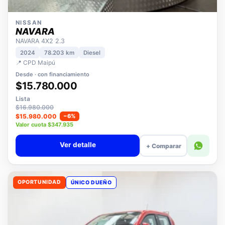
NISSAN
NAVARA
NAVARA 4X2 2.3
2024
78.203 km
Diesel
📍 CPD Maipú
Desde · con financiamiento
$15.780.000
Lista
$16.980.000
$15.980.000
−6%
Valor cuota $347.935
Ver detalle
+ Comparar
OPORTUNIDAD
ÚNICO DUEÑO