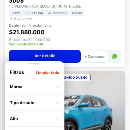
PEUGEOT
3008
1.5 ALLURE PACK BLUEHDI 130 AT DIESEL
2025
35.032 km
Automática
Diesel
📍 Movicenter
Desde · con financiamiento
$21.880.000
Precio lista $22.080.000
Valor cuota $479.206
Ver detalle
+ Comparar
Filtros
Limpiar todo
OPORTUNIDAD
POCOS KM
ÚNICO DUEÑO
Marca
Tipo de auto
Año