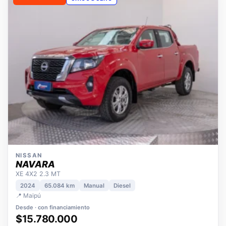
OPORTUNIDAD
ÚNICO DUEÑO
NISSAN
NAVARA
XE 4X2 2.3 MT
2024
65.084 km
Manual
Diesel
📍 Maipú
Desde · con financiamiento