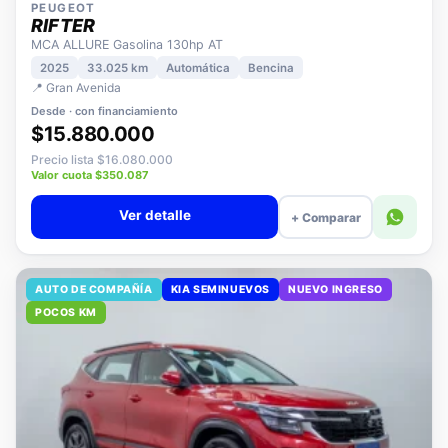
PEUGEOT
RIFTER
MCA ALLURE Gasolina 130hp AT
2025
33.025 km
Automática
Bencina
📍 Gran Avenida
Desde · con financiamiento
$15.880.000
Precio lista $16.080.000
Valor cuota $350.087
Ver detalle
+ Comparar
AUTO DE COMPAÑÍA
KIA SEMINUEVOS
NUEVO INGRESO
POCOS KM