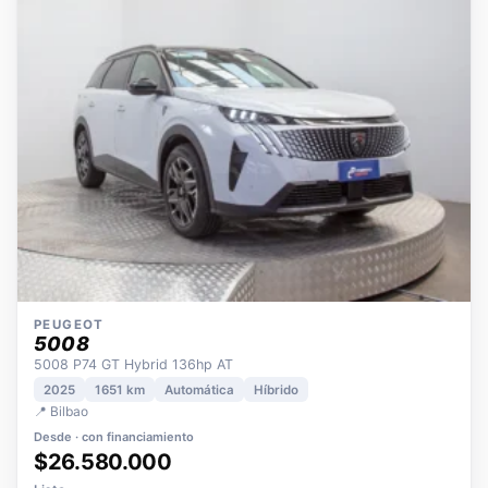
OPORTUNIDAD
ECO
POCOS KM
ÚNICO DUEÑO
PEUGEOT
5008
5008 P74 GT Hybrid 136hp AT
2025
1651 km
Automática
Híbrido
📍 Bilbao
Desde · con financiamiento
$26.580.000