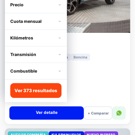
Precio
Cuota mensual
Kilómetros
MG
HS
1.5T DCT TROPHY
Transmisión
2024
11.278 km
Automática
Bencina
📍 Irarrázaval
Desde · con financiamiento
Combustible
$11.680.000
Lista
Ver 373 resultados
$13.180.000
$12.680.000
−4%
Valor cuota $276.089
Ver detalle
+ Comparar