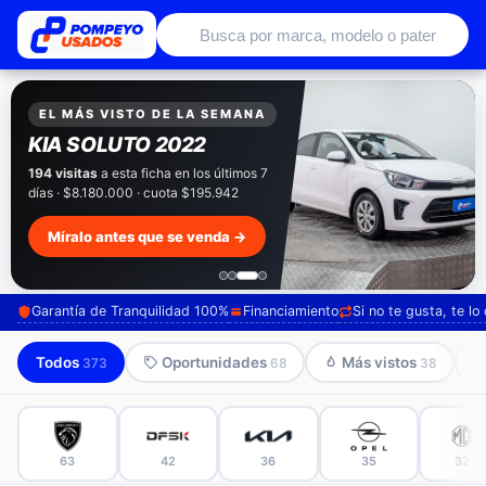
Autos usados con garantía de conce
EXCLUSIVO POMPEYO USADOS
Pompeyo
Garantía Total
Todos nuestros autos salen con 3 meses de
garantía incluida. Súmale 12 o 24 meses con
seguro automotriz y asistencia en ruta.
Mira cómo los preparamos →
Garantía de Tranquilidad 100%
Financiamiento
Si no te gusta, te l
Todos
Oportunidades
Más vistos
373
68
38
63
42
36
35
32