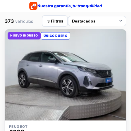
Nuestra garantía,
tu tranquilidad
373
vehículos
Filtros
NUEVO INGRESO
ÚNICO DUEÑO