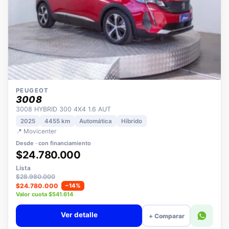
PEUGEOT
3008
3008 HYBRID 300 4X4 1.6 AUT
2025
4455 km
Automática
Híbrido
📍 Movicenter
Desde · con financiamiento
$24.780.000
Lista
$28.980.000
$24.780.000
−14%
Valor cuota $541.614
Ver detalle
+ Comparar