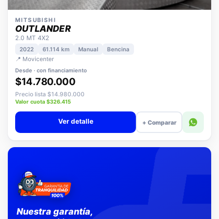
MITSUBISHI
OUTLANDER
2.0 MT 4X2
2022
61.114 km
Manual
Bencina
📍 Movicenter
Desde · con financiamiento
$14.780.000
Precio lista $14.980.000
Valor cuota $326.415
Ver detalle
+ Comparar