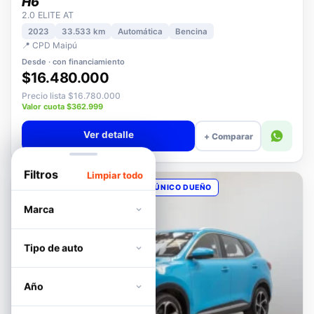
HAVAL
H6
2.0 ELITE AT
2023
33.533 km
Automática
Bencina
📍 CPD Maipú
Desde · con financiamiento
$16.480.000
Precio lista $16.780.000
Valor cuota $362.999
Ver detalle
+ Comparar
Filtros
Limpiar todo
OPORTUNIDAD
POCOS KM
ÚNICO DUEÑO
Marca
Tipo de auto
Año