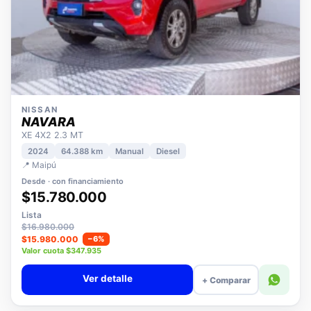
NISSAN
NAVARA
XE 4X2 2.3 MT
2024
64.388 km
Manual
Diesel
📍 Maipú
Desde · con financiamiento
$15.780.000
Lista
$16.980.000
$15.980.000
−6%
Valor cuota $347.935
Ver detalle
+ Comparar