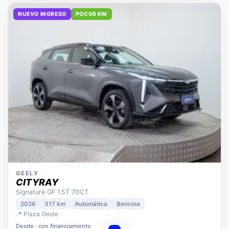
NUEVO INGRESO
POCOS KM
GEELY
CITYRAY
Signature GF 1.5T 7DCT
2026
317 km
Automática
Bencina
📍 Plaza Oeste