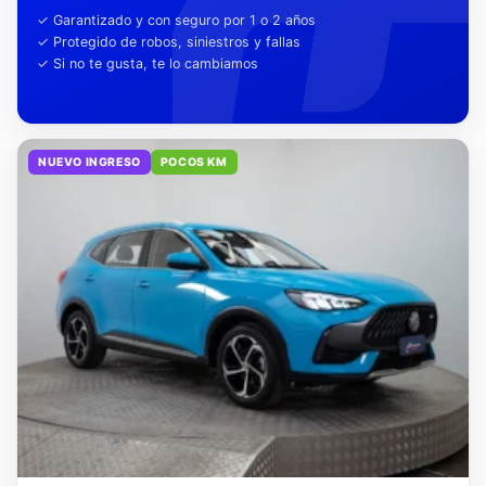
tu tranquilidad
✓ Garantizado y con seguro por 1 o 2 años
✓ Protegido de robos, siniestros y fallas
✓ Si no te gusta, te lo cambiamos
NUEVO INGRESO
POCOS KM