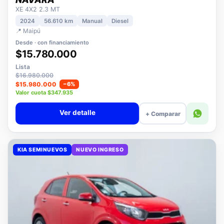
NISSAN
NAVARA
XE 4X2 2.3 MT
2024
56.610 km
Manual
Diesel
📍 Maipú
Desde · con financiamiento
$15.780.000
Lista
$16.980.000
$15.980.000
−6%
Valor cuota $347.935
Ver detalle
+ Comparar
KIA SEMINUEVOS
NUEVO INGRESO