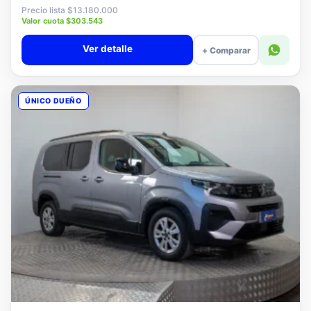
$12.880.000
Precio lista $13.180.000
Valor cuota $303.543
Ver detalle
+ Comparar
ÚNICO DUEÑO