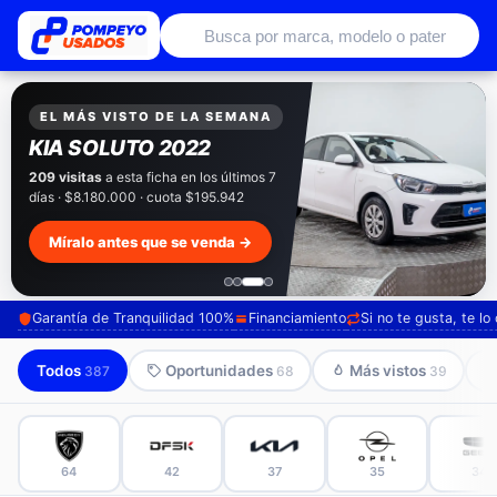
Autos usados con garantía de conce
EXCLUSIVO POMPEYO USADOS
Pompeyo
Garantía Total
Todos nuestros autos salen con 3 meses de
garantía incluida. Súmale 12 o 24 meses con
seguro automotriz y asistencia en ruta.
Mira cómo los preparamos →
Garantía de Tranquilidad 100%
Financiamiento
Si no te gusta, te l
Todos
Oportunidades
Más vistos
387
68
39
64
42
37
35
34