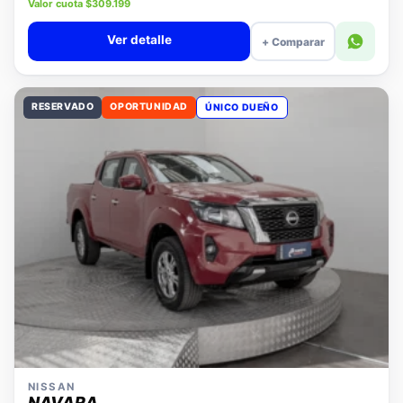
Precio lista $14.280.000
Valor cuota $309.199
Ver detalle
+ Comparar
RESERVADO
OPORTUNIDAD
ÚNICO DUEÑO