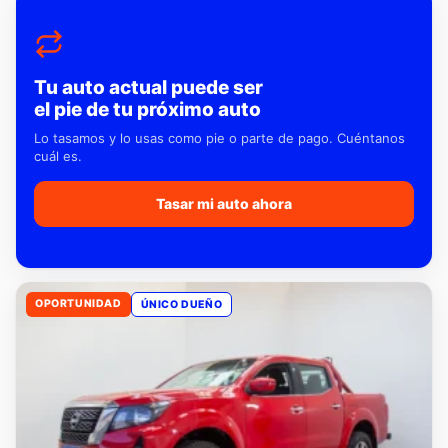
Tu auto actual puede ser
el pie de tu próximo auto
Lo tasamos y lo usas como pie o parte de pago. Cuéntanos
cuál es.
Tasar mi auto ahora
OPORTUNIDAD
ÚNICO DUEÑO