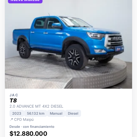
NUEVO INGRESO
JAC
T8
2.0 ADVANCE MT 4X2 DIESEL
2023
56.132 km
Manual
Diesel
📍 CPD Maipú
Desde · con financiamiento