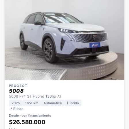
OPORTUNIDAD
ECO
POCOS KM
ÚNICO DUEÑO
PEUGEOT
5008
5008 P74 GT Hybrid 136hp AT
2025
1651 km
Automática
Híbrido
📍 Bilbao
Desde · con financiamiento
$26.580.000