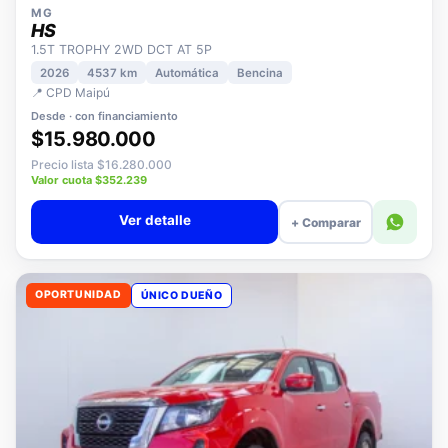
MG
HS
1.5T TROPHY 2WD DCT AT 5P
2026
4537 km
Automática
Bencina
📍 CPD Maipú
Desde · con financiamiento
$15.980.000
Precio lista $16.280.000
Valor cuota $352.239
Ver detalle
+ Comparar
OPORTUNIDAD
ÚNICO DUEÑO