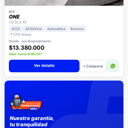
MG
ONE
1.5 DLX AT
2023
28.649 km
Automática
Bencina
📍 CPD Maipú
Desde · con financiamiento
$13.380.000
Valor cuota $296.287
Ver detalle
+ Comparar
Nuestra garantía,