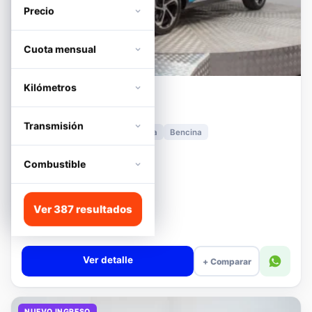
Precio
Cuota mensual
Kilómetros
MG
HS
1.5T DCT TROPHY
Transmisión
2024
11.278 km
Automática
Bencina
📍 Irarrázaval
Desde · con financiamiento
Combustible
$11.680.000
Lista
Ver 387 resultados
$13.180.000
$12.680.000
−4%
Valor cuota $276.089
Ver detalle
+ Comparar