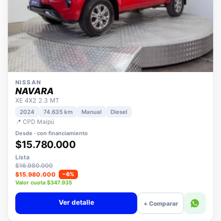
NISSAN
NAVARA
XE 4X2 2.3 MT
2024
74.635 km
Manual
Diesel
📍 CPD Maipú
Desde · con financiamiento
$15.780.000
Lista
$16.980.000
$15.980.000
−6%
Valor cuota $347.935
Ver detalle
+ Comparar