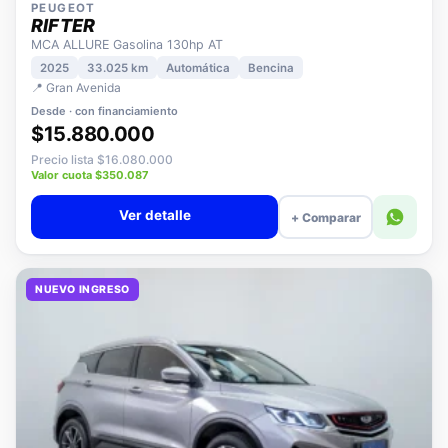
PEUGEOT
RIFTER
MCA ALLURE Gasolina 130hp AT
2025
33.025 km
Automática
Bencina
📍 Gran Avenida
Desde · con financiamiento
$15.880.000
Precio lista $16.080.000
Valor cuota $350.087
Ver detalle
+ Comparar
NUEVO INGRESO