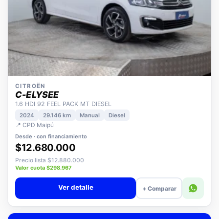
CITROËN
C-ELYSEE
1.6 HDI 92 FEEL PACK MT DIESEL
2024
29.146 km
Manual
Diesel
📍 CPD Maipú
Desde · con financiamiento
$12.680.000
Precio lista $12.880.000
Valor cuota $298.967
Ver detalle
+ Comparar