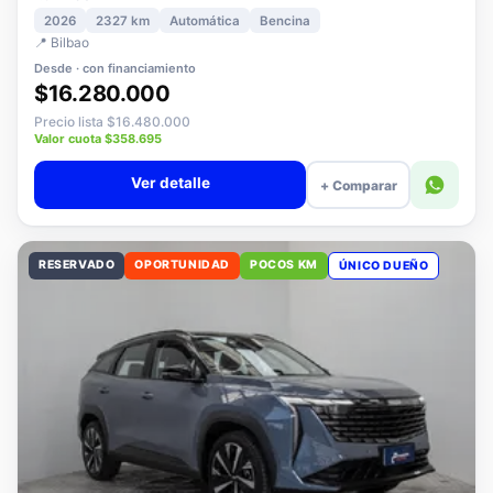
1.5 PLUS ELITE AT
2026
2327 km
Automática
Bencina
📍 Bilbao
Desde · con financiamiento
$16.280.000
Precio lista $16.480.000
Valor cuota $358.695
Ver detalle
+ Comparar
RESERVADO
OPORTUNIDAD
POCOS KM
ÚNICO DUEÑO