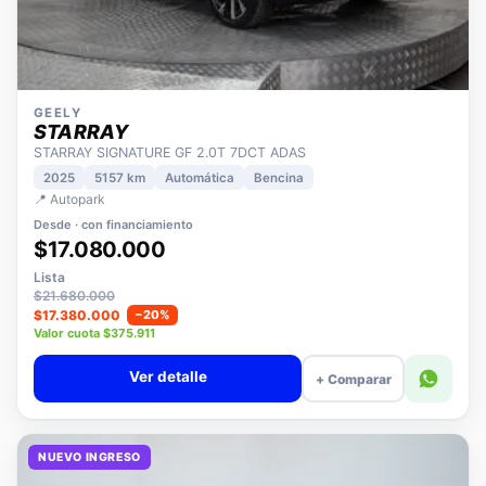
GEELY
STARRAY
STARRAY SIGNATURE GF 2.0T 7DCT ADAS
2025
5157 km
Automática
Bencina
📍 Autopark
Desde · con financiamiento
$17.080.000
Lista
$21.680.000
$17.380.000
−20%
Valor cuota $375.911
Ver detalle
+ Comparar
NUEVO INGRESO