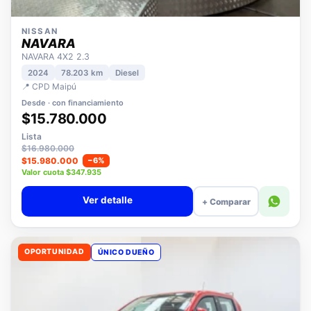
NISSAN
NAVARA
NAVARA 4X2 2.3
2024
78.203 km
Diesel
📍 CPD Maipú
Desde · con financiamiento
$15.780.000
Lista
$16.980.000
$15.980.000
−6%
Valor cuota $347.935
Ver detalle
+ Comparar
OPORTUNIDAD
ÚNICO DUEÑO