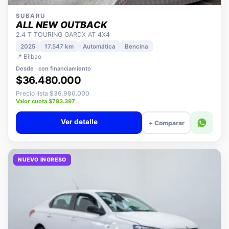
SUBARU
ALL NEW OUTBACK
2.4 T TOURING GARDX AT 4X4
2025
17.547 km
Automática
Bencina
📍 Bilbao
Desde · con financiamiento
$36.480.000
Precio lista $36.980.000
Valor cuota $793.397
Ver detalle
+ Comparar
NUEVO INGRESO