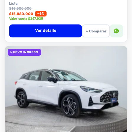
$15.780.000
Lista
$16.980.000
$15.980.000
−6%
Valor cuota $347.935
Ver detalle
+ Comparar
NUEVO INGRESO