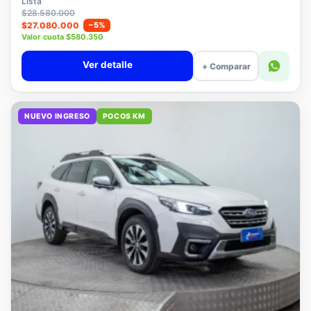
Lista
$28.580.000
$27.080.000
−5%
Valor cuota $580.350
Ver detalle
+ Comparar
NUEVO INGRESO
POCOS KM