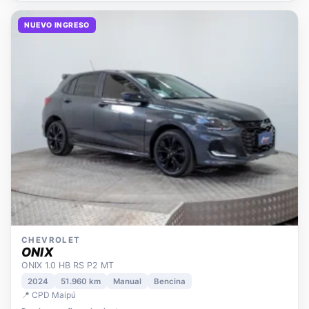
NUEVO INGRESO
CHEVROLET
ONIX
ONIX 1.0 HB RS P2 MT
2024
51.960 km
Manual
Bencina
📍 CPD Maipú