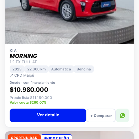
KIA
MORNING
1.2 EX FULL AT
2023
22.366 km
Automática
Bencina
📍 CPD Maipú
Desde · con financiamiento
$10.980.000
Precio lista $11.180.000
Valor cuota $260.075
Ver detalle
+ Comparar