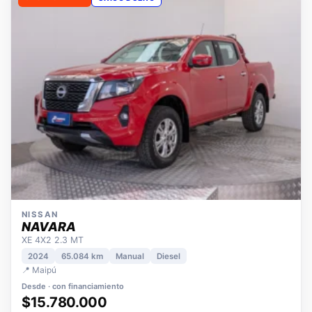
OPORTUNIDAD
ÚNICO DUEÑO
NISSAN
NAVARA
XE 4X2 2.3 MT
2024
65.084 km
Manual
Diesel
📍 Maipú
Desde · con financiamiento