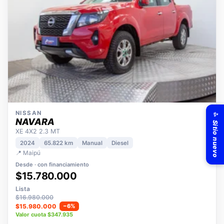
✨ Sitio nuevo
NISSAN
NAVARA
XE 4X2 2.3 MT
2024
65.822 km
Manual
Diesel
📍 Maipú
Desde · con financiamiento
$15.780.000
Lista
$16.980.000
$15.980.000
−6%
Valor cuota $347.935