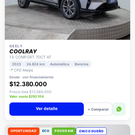
GEELY
COOLRAY
1.5 COMFORT 7DCT AT
2023
24.824 km
Automática
Bencina
📍 CPD Maipú
Desde · con financiamiento
$12.380.000
Precio lista $12.580.000
Valor cuota $292.104
Ver detalle
+ Comparar