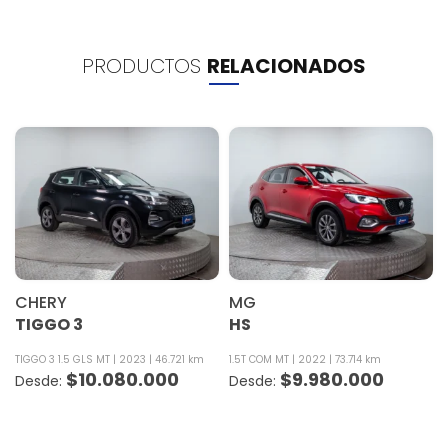
PRODUCTOS
RELACIONADOS
CHERY
MG
TIGGO 3
HS
TIGGO 3 1.5 GLS MT
2023
46.721 km
1.5T COM MT
2022
73.714 km
$
10.080.000
$
9.980.000