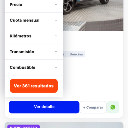
Precio
Cuota mensual
Kilómetros
MG
HS
1.5T DCT TROPHY
Transmisión
2024
11.278 km
Automática
Bencina
📍 Irarrázaval
Desde · con financiamiento
Combustible
$12.480.000
Lista
Ver 361 resultados
$13.180.000
$12.680.000
−4%
Valor cuota $294.392
Ver detalle
+ Comparar