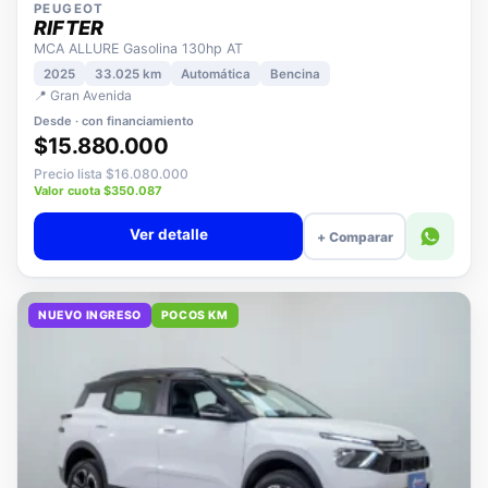
PEUGEOT
RIFTER
MCA ALLURE Gasolina 130hp AT
2025
33.025 km
Automática
Bencina
📍 Gran Avenida
Desde · con financiamiento
$15.880.000
Precio lista $16.080.000
Valor cuota $350.087
Ver detalle
+ Comparar
NUEVO INGRESO
POCOS KM