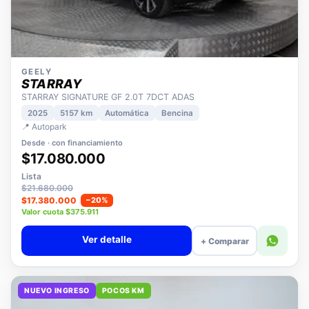
GEELY
STARRAY
STARRAY SIGNATURE GF 2.0T 7DCT ADAS
2025
5157 km
Automática
Bencina
📍 Autopark
Desde · con financiamiento
$17.080.000
Lista
$21.680.000
$17.380.000
−20%
Valor cuota $375.911
Ver detalle
+ Comparar
NUEVO INGRESO
POCOS KM