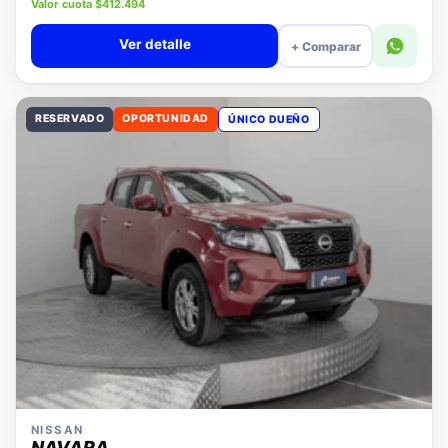
Precio lista $18.980.000
Valor cuota $412.494
Ver detalle
+ Comparar
RESERVADO
OPORTUNIDAD
ÚNICO DUEÑO