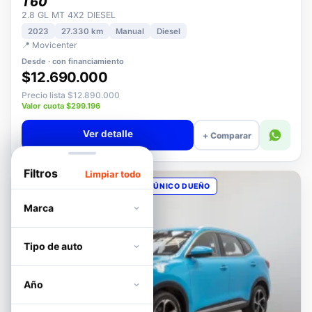
MAXUS
T60
2.8 GL MT 4X2 DIESEL
2023
27.330 km
Manual
Diesel
📍 Movicenter
Desde · con financiamiento
$12.690.000
Precio lista $12.890.000
Valor cuota $299.196
Ver detalle
+ Comparar
Filtros
Limpiar todo
OPORTUNIDAD
POCOS KM
ÚNICO DUEÑO
Marca
Tipo de auto
Año