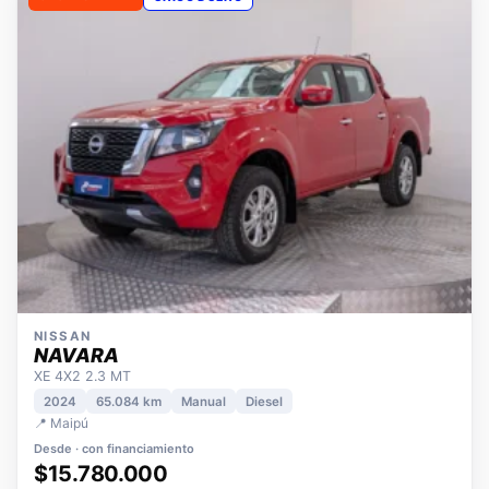
OPORTUNIDAD
ÚNICO DUEÑO
NISSAN
NAVARA
XE 4X2 2.3 MT
2024
65.084 km
Manual
Diesel
📍 Maipú
Desde · con financiamiento