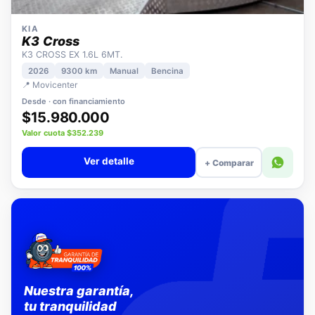
KIA
K3 Cross
K3 CROSS EX 1.6L 6MT.
2026
9300 km
Manual
Bencina
📍 Movicenter
Desde · con financiamiento
$15.980.000
Valor cuota $352.239
Ver detalle
+ Comparar
Nuestra garantía,