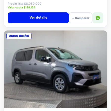
$7.880.000
Precio lista $8.080.000
Valor cuota $189.154
Ver detalle
+ Comparar
ÚNICO DUEÑO