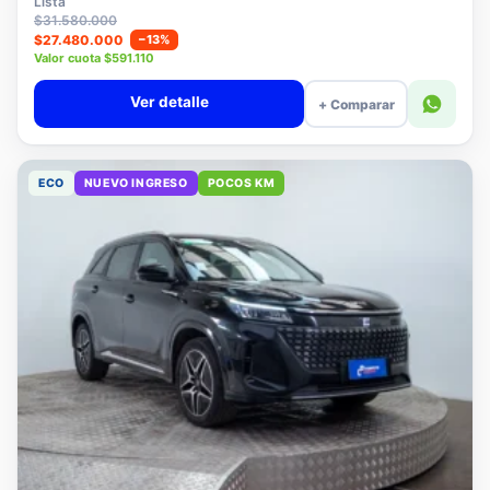
Lista
$31.580.000
$27.480.000
−13%
Valor cuota $591.110
Ver detalle
+ Comparar
ECO
NUEVO INGRESO
POCOS KM