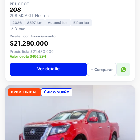
PEUGEOT
208
208 MCA GT Electric
2026
8597 km
Automática
Eléctrico
📍 Bilbao
Desde · con financiamiento
$21.280.000
Precio lista $21.480.000
Valor cuota $466.294
Ver detalle
+ Comparar
OPORTUNIDAD
ÚNICO DUEÑO