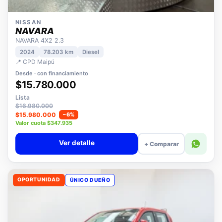
NISSAN
NAVARA
NAVARA 4X2 2.3
2024
78.203 km
Diesel
📍 CPD Maipú
Desde · con financiamiento
$15.780.000
Lista
$16.980.000
$15.980.000
−6%
Valor cuota $347.935
Ver detalle
+ Comparar
OPORTUNIDAD
ÚNICO DUEÑO