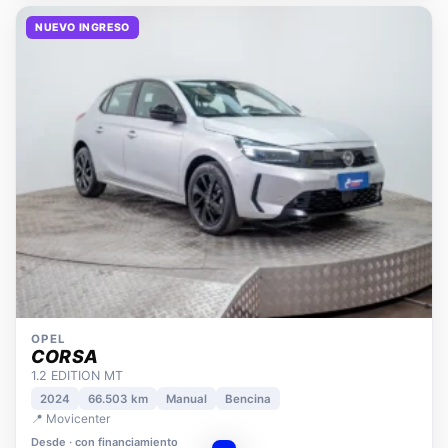
NUEVO INGRESO
OPEL
CORSA
1.2 EDITION MT
2024
66.503 km
Manual
Bencina
📍 Movicenter