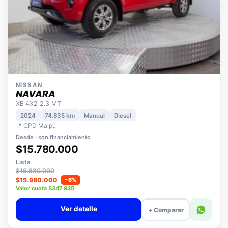
NISSAN
NAVARA
XE 4X2 2.3 MT
2024
74.635 km
Manual
Diesel
📍 CPD Maipú
Desde · con financiamiento
$15.780.000
Lista
$16.980.000
$15.980.000
−6%
Valor cuota $347.935
Ver detalle
+ Comparar