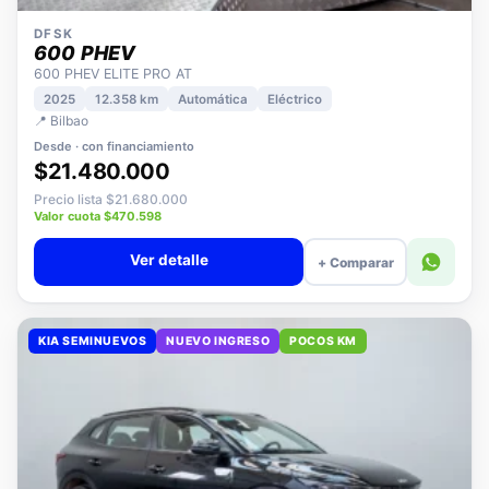
DFSK
600 PHEV
600 PHEV ELITE PRO AT
2025
12.358 km
Automática
Eléctrico
📍 Bilbao
Desde · con financiamiento
$21.480.000
Precio lista $21.680.000
Valor cuota $470.598
Ver detalle
+ Comparar
KIA SEMINUEVOS
NUEVO INGRESO
POCOS KM