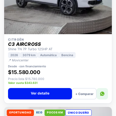
CITROËN
C3 AIRCROSS
Shine TN 7P Turbo 125HP AT
2026
3079 km
Automática
Bencina
📍 Movicenter
Desde · con financiamiento
$15.580.000
Precio lista $15.780.000
Valor cuota $343.631
Ver detalle
+ Comparar