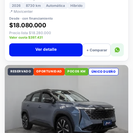
2008 MCA Style MHEV 136 eDCT6
2026
8730 km
Automática
Híbrido
📍 Movicenter
Desde · con financiamiento
$18.080.000
Precio lista $18.280.000
Valor cuota $397.431
Ver detalle
+ Comparar
RESERVADO
OPORTUNIDAD
POCOS KM
ÚNICO DUEÑO