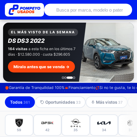
Autos usados con garantía de conce
EXCLUSIVO POMPEYO USADOS
Pompeyo
Garantía Total
Todos nuestros autos salen con 3 meses de
garantía incluida. Súmale 12 o 24 meses con
seguro automotriz y asistencia en ruta.
Mira cómo los preparamos →
Garantía de Tranquilidad 100%
Financiamiento
Si no te gusta, te l
Todos
Oportunidades
Más vistos
361
33
37
59
42
35
34
31