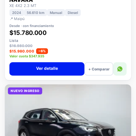
NISSAN
NAVARA
XE 4X2 2.3 MT
2024
56.610 km
Manual
Diesel
📍 Maipú
Desde · con financiamiento
$15.780.000
Lista
$16.980.000
$15.980.000
−6%
Valor cuota $347.935
Ver detalle
+ Comparar
NUEVO INGRESO