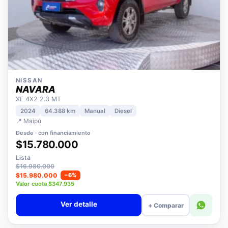
NISSAN
NAVARA
XE 4X2 2.3 MT
2024
64.388 km
Manual
Diesel
📍 Maipú
Desde · con financiamiento
$15.780.000
Lista
$16.980.000
$15.980.000
−6%
Valor cuota $347.935
Ver detalle
+ Comparar