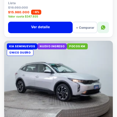
$15.780.000
Lista
$16.980.000
$15.980.000
−6%
Valor cuota $347.935
Ver detalle
+ Comparar
KIA SEMINUEVOS
NUEVO INGRESO
POCOS KM
ÚNICO DUEÑO