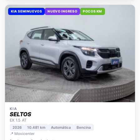
KIA SEMINUEVOS
NUEVO INGRESO
POCOS KM
KIA
SELTOS
EX 1.5 AT
2026
10.481 km
Automática
Bencina
📍 Movicenter