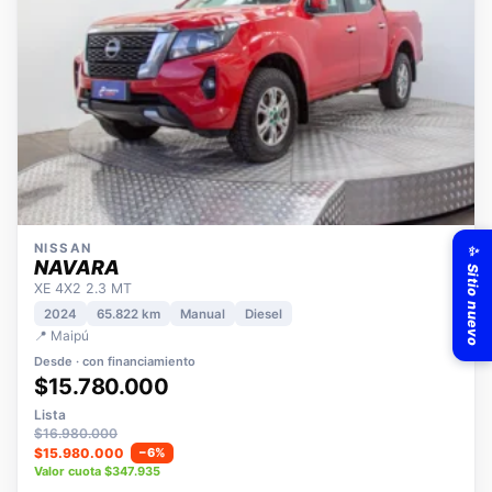
✨ Sitio nuevo
NISSAN
NAVARA
XE 4X2 2.3 MT
2024
65.822 km
Manual
Diesel
📍 Maipú
Desde · con financiamiento
$15.780.000
Lista
$16.980.000
$15.980.000
−6%
Valor cuota $347.935