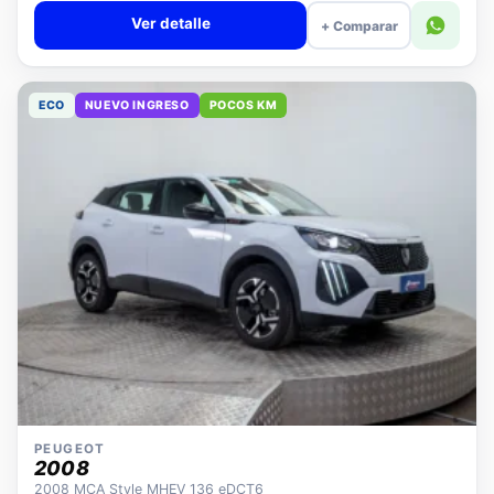
Ver detalle
+ Comparar
ECO
NUEVO INGRESO
POCOS KM
PEUGEOT
2008