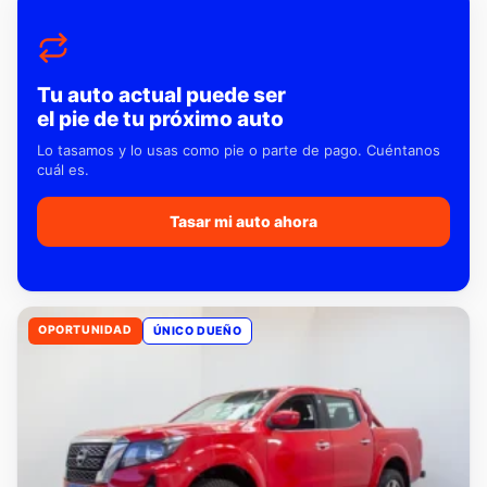
Tu auto actual puede ser
el pie de tu próximo auto
Lo tasamos y lo usas como pie o parte de pago. Cuéntanos
cuál es.
Tasar mi auto ahora
OPORTUNIDAD
ÚNICO DUEÑO