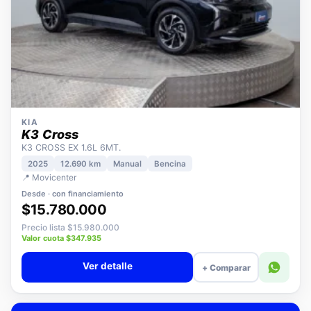
KIA
K3 Cross
K3 CROSS EX 1.6L 6MT.
2025
12.690 km
Manual
Bencina
📍 Movicenter
Desde · con financiamiento
$15.780.000
Precio lista $15.980.000
Valor cuota $347.935
Ver detalle
+ Comparar