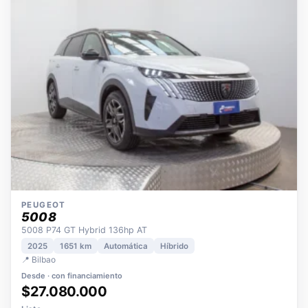
OPORTUNIDAD
ECO
POCOS KM
ÚNICO DUEÑO
PEUGEOT
5008
5008 P74 GT Hybrid 136hp AT
2025
1651 km
Automática
Híbrido
📍 Bilbao
Desde · con financiamiento
$27.080.000