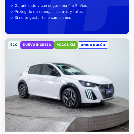
tu tranquilidad
✓ Garantizado y con seguro por 1 o 2 años
✓ Protegido de robos, siniestros y fallas
✓ Si no te gusta, te lo cambiamos
ECO
NUEVO INGRESO
POCOS KM
ÚNICO DUEÑO