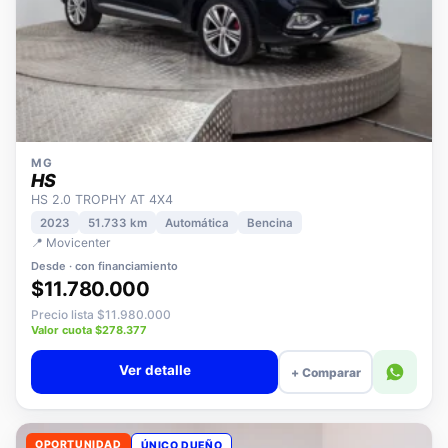
MG
HS
HS 2.0 TROPHY AT 4X4
2023
51.733 km
Automática
Bencina
📍 Movicenter
Desde · con financiamiento
$11.780.000
Precio lista $11.980.000
Valor cuota $278.377
Ver detalle
+ Comparar