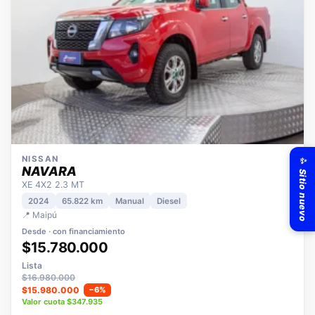
✨ Sitio nuevo
NISSAN
NAVARA
XE 4X2 2.3 MT
2024
65.822 km
Manual
Diesel
📍 Maipú
Desde · con financiamiento
$15.780.000
Lista
$16.980.000
$15.980.000
−6%
Valor cuota $347.935