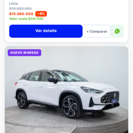
$15.780.000
Lista
$16.980.000
$15.980.000
−6%
Valor cuota $347.935
Ver detalle
+ Comparar
NUEVO INGRESO