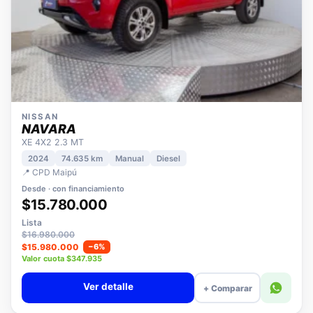
NISSAN
NAVARA
XE 4X2 2.3 MT
2024
74.635 km
Manual
Diesel
📍 CPD Maipú
Desde · con financiamiento
$15.780.000
Lista
$16.980.000
$15.980.000
−6%
Valor cuota $347.935
Ver detalle
+ Comparar