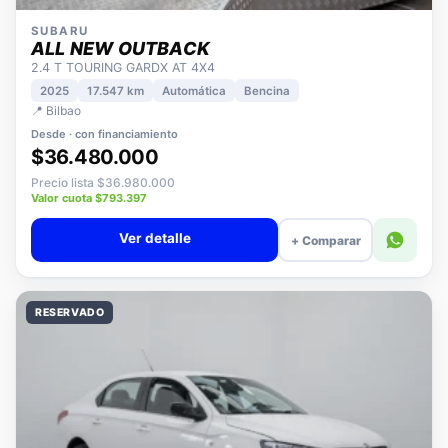
SUBARU
ALL NEW OUTBACK
2.4 T TOURING GARDX AT 4X4
2025
17.547 km
Automática
Bencina
📍 Bilbao
Desde · con financiamiento
$36.480.000
Precio lista $36.980.000
Valor cuota $793.397
Ver detalle
+ Comparar
RESERVADO