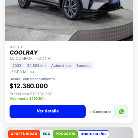
GEELY
COOLRAY
1.5 COMFORT 7DCT AT
2023
24.824 km
Automática
Bencina
📍 CPD Maipú
Desde · con financiamiento
$12.380.000
Precio lista $12.580.000
Valor cuota $292.104
Ver detalle
+ Comparar