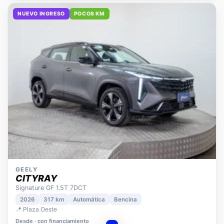
NUEVO INGRESO
POCOS KM
GEELY
CITYRAY
Signature GF 1.5T 7DCT
2026
317 km
Automática
Bencina
📍 Plaza Oeste