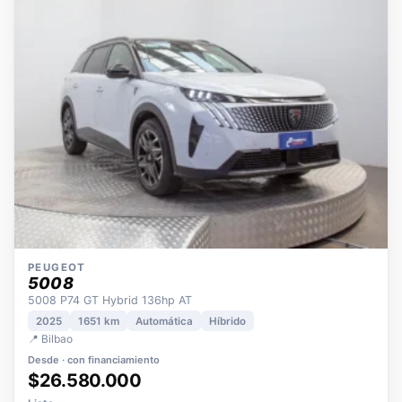
OPORTUNIDAD
ECO
POCOS KM
ÚNICO DUEÑO
PEUGEOT
5008
5008 P74 GT Hybrid 136hp AT
2025
1651 km
Automática
Híbrido
📍 Bilbao
Desde · con financiamiento
$26.580.000