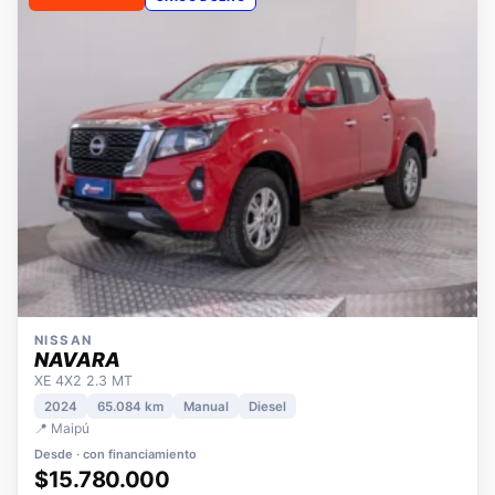
OPORTUNIDAD
ÚNICO DUEÑO
NISSAN
NAVARA
XE 4X2 2.3 MT
2024
65.084 km
Manual
Diesel
📍 Maipú
Desde · con financiamiento