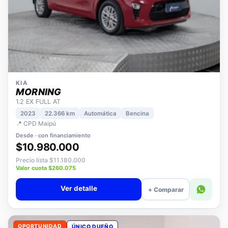
KIA
MORNING
1.2 EX FULL AT
2023
22.366 km
Automática
Bencina
📍 CPD Maipú
Desde · con financiamiento
$10.980.000
Precio lista $11.180.000
Valor cuota $260.075
Ver detalle
+ Comparar