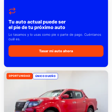
Tu auto actual puede ser
el pie de tu próximo auto
Lo tasamos y lo usas como pie o parte de pago. Cuéntanos
cuál es.
Tasar mi auto ahora
OPORTUNIDAD
ÚNICO DUEÑO