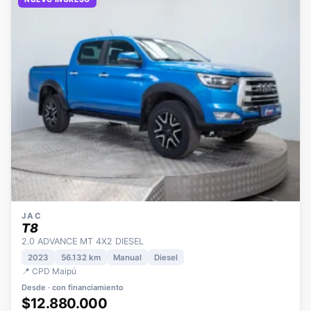
NUEVO INGRESO
JAC
T8
2.0 ADVANCE MT 4X2 DIESEL
2023
56.132 km
Manual
Diesel
📍 CPD Maipú
Desde · con financiamiento