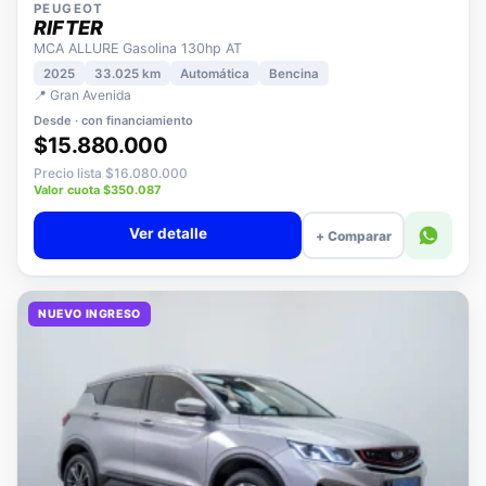
PEUGEOT
RIFTER
MCA ALLURE Gasolina 130hp AT
2025
33.025 km
Automática
Bencina
📍 Gran Avenida
Desde · con financiamiento
$15.880.000
Precio lista $16.080.000
Valor cuota $350.087
Ver detalle
+ Comparar
NUEVO INGRESO