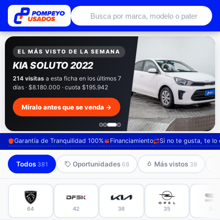
Autos usados con garantía de conce
EXCLUSIVO POMPEYO USADOS
Pompeyo
Garantía Total
Todos nuestros autos salen con 3 meses de
garantía incluida. Súmale 12 o 24 meses con
seguro automotriz y asistencia en ruta.
Mira cómo los preparamos →
Garantía de Tranquilidad 100%
Financiamiento
Si no te gusta, te l
Todos
Oportunidades
Más vistos
381
68
39
64
42
36
35
34