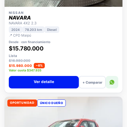
NISSAN
NAVARA
NAVARA 4X2 2.3
2024
78.203 km
Diesel
📍 CPD Maipú
Desde · con financiamiento
$15.780.000
Lista
$16.980.000
$15.980.000
−6%
Valor cuota $347.935
Ver detalle
+ Comparar
OPORTUNIDAD
ÚNICO DUEÑO