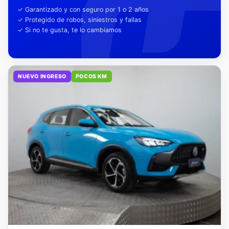
tu tranquilidad
✓ Garantizado y con seguro por 1 o 2 años
✓ Protegido de robos, siniestros y fallas
✓ Si no te gusta, te lo cambiamos
NUEVO INGRESO
POCOS KM