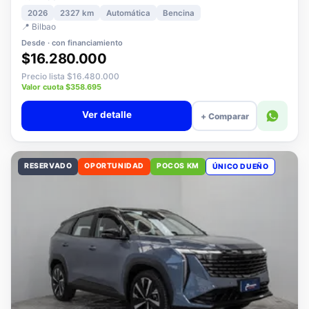
1.5 PLUS ELITE AT
2026
2327 km
Automática
Bencina
📍 Bilbao
Desde · con financiamiento
$16.280.000
Precio lista $16.480.000
Valor cuota $358.695
Ver detalle
+ Comparar
RESERVADO
OPORTUNIDAD
POCOS KM
ÚNICO DUEÑO