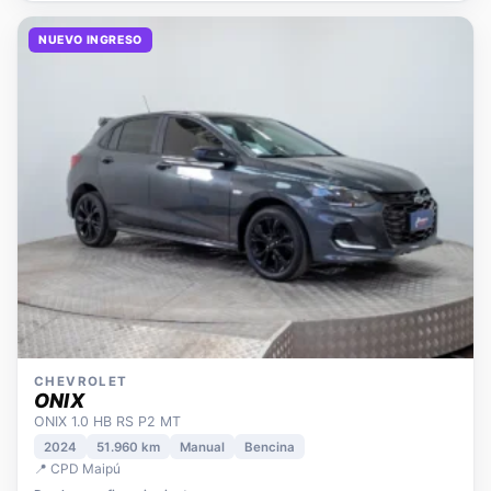
NUEVO INGRESO
CHEVROLET
ONIX
ONIX 1.0 HB RS P2 MT
2024
51.960 km
Manual
Bencina
📍 CPD Maipú