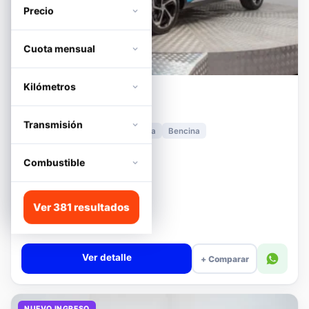
Precio
Cuota mensual
Kilómetros
MG
HS
1.5T DCT TROPHY
Transmisión
2024
11.278 km
Automática
Bencina
📍 Irarrázaval
Desde · con financiamiento
Combustible
$11.680.000
Lista
Ver 381 resultados
$13.180.000
$12.680.000
−4%
Valor cuota $276.090
Ver detalle
+ Comparar