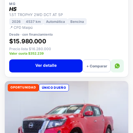
MG
HS
1.5T TROPHY 2WD DCT AT 5P
2026
4537 km
Automática
Bencina
📍 CPD Maipú
Desde · con financiamiento
$15.980.000
Precio lista $16.280.000
Valor cuota $352.239
Ver detalle
+ Comparar
OPORTUNIDAD
ÚNICO DUEÑO