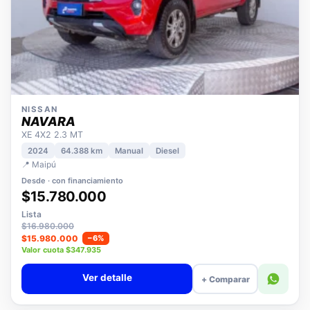
NISSAN
NAVARA
XE 4X2 2.3 MT
2024
64.388 km
Manual
Diesel
📍 Maipú
Desde · con financiamiento
$15.780.000
Lista
$16.980.000
$15.980.000
−6%
Valor cuota $347.935
Ver detalle
+ Comparar