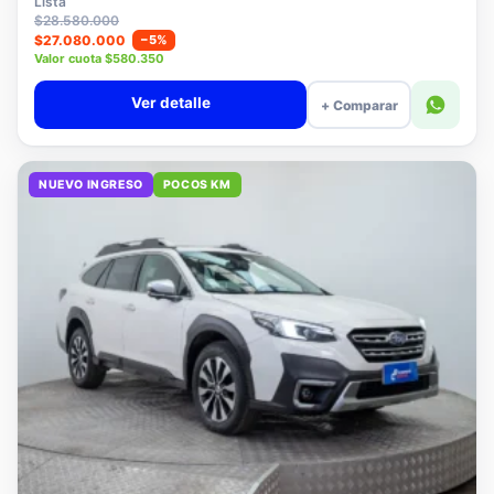
Lista
$28.580.000
$27.080.000
−5%
Valor cuota $580.350
Ver detalle
+ Comparar
NUEVO INGRESO
POCOS KM