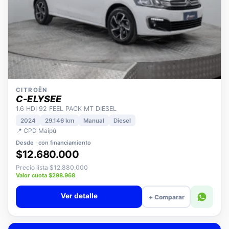
CITROËN
C-ELYSEE
1.6 HDI 92 FEEL PACK MT DIESEL
2024
29.146 km
Manual
Diesel
📍 CPD Maipú
Desde · con financiamiento
$12.680.000
Precio lista $12.880.000
Valor cuota $298.968
Ver detalle
+ Comparar