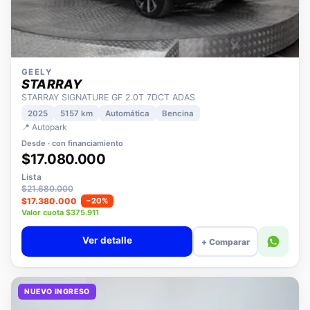
GEELY
STARRAY
STARRAY SIGNATURE GF 2.0T 7DCT ADAS
2025
5157 km
Automática
Bencina
📍 Autopark
Desde · con financiamiento
$17.080.000
Lista
$21.680.000
$17.380.000
−20%
Valor cuota $375.911
Ver detalle
+ Comparar
NUEVO INGRESO