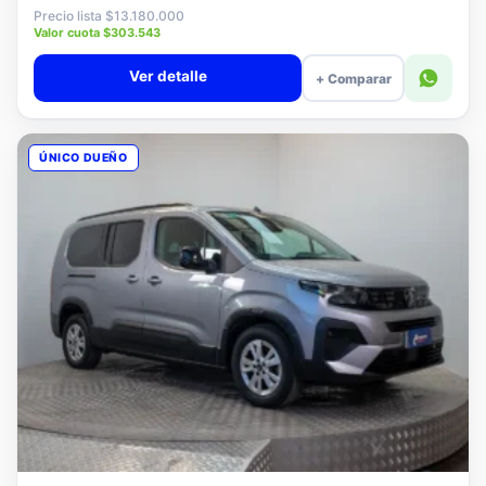
$12.880.000
Precio lista $13.180.000
Valor cuota $303.543
Ver detalle
+ Comparar
ÚNICO DUEÑO