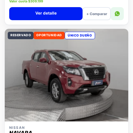
Precio lista $14.280.000
Valor cuota $309.199
Ver detalle
+ Comparar
RESERVADO
OPORTUNIDAD
ÚNICO DUEÑO