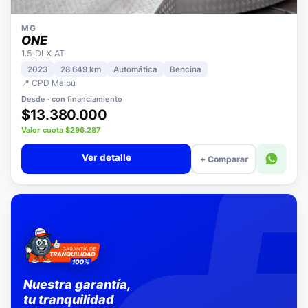
MG
ONE
1.5 DLX AT
2023
28.649 km
Automática
Bencina
📍 CPD Maipú
Desde · con financiamiento
$13.380.000
Valor cuota $296.287
Ver detalle
+ Comparar
Nuestra garantía,