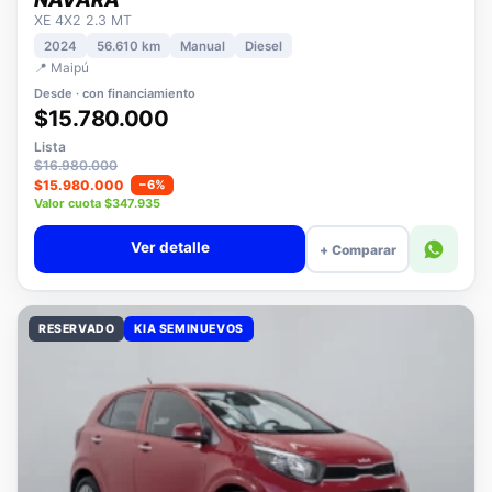
NISSAN
NAVARA
XE 4X2 2.3 MT
2024
56.610 km
Manual
Diesel
📍 Maipú
Desde · con financiamiento
$15.780.000
Lista
$16.980.000
$15.980.000
−6%
Valor cuota $347.935
Ver detalle
+ Comparar
RESERVADO
KIA SEMINUEVOS