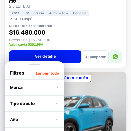
HAVAL
H6
2.0 ELITE AT
2023
33.533 km
Automática
Bencina
📍 CPD Maipú
Desde · con financiamiento
$16.480.000
Precio lista $16.780.000
Valor cuota $362.999
Ver detalle
+ Comparar
Filtros
Limpiar todo
OPORTUNIDAD
POCOS KM
ÚNICO DUEÑO
Marca
Tipo de auto
Año