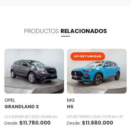
PRODUCTOS
RELACIONADOS
OPORTUNIDAD
OPEL
MG
GRANDLAND X
HS
1.2 X EDITIONT MT
2021
58.449 km
1.5T DCT TROPHY
2024
11.278 km
AT
$
11.780.000
$
11.680.000