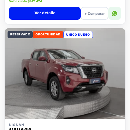
Precio lista $18.980.000
Valor cuota $412.424
Ver detalle
+ Comparar
RESERVADO
OPORTUNIDAD
ÚNICO DUEÑO