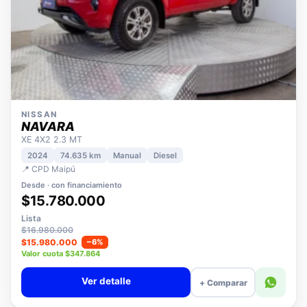
NISSAN
NAVARA
XE 4X2 2.3 MT
2024
74.635 km
Manual
Diesel
📍 CPD Maipú
Desde · con financiamiento
$15.780.000
Lista
$16.980.000
$15.980.000
−6%
Valor cuota $347.864
Ver detalle
+ Comparar