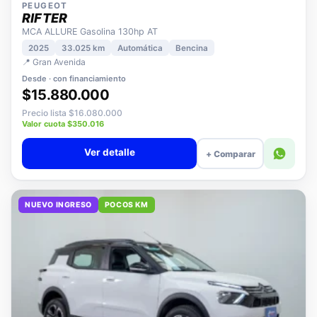
PEUGEOT
RIFTER
MCA ALLURE Gasolina 130hp AT
2025
33.025 km
Automática
Bencina
📍 Gran Avenida
Desde · con financiamiento
$15.880.000
Precio lista $16.080.000
Valor cuota $350.016
Ver detalle
+ Comparar
NUEVO INGRESO
POCOS KM