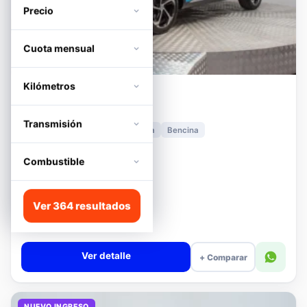
Precio
Cuota mensual
Kilómetros
MG
HS
1.5T DCT TROPHY
Transmisión
2024
11.278 km
Automática
Bencina
📍 Irarrázaval
Desde · con financiamiento
Combustible
$12.480.000
Lista
Ver 364 resultados
$13.180.000
$12.680.000
−4%
Valor cuota $294.317
Ver detalle
+ Comparar