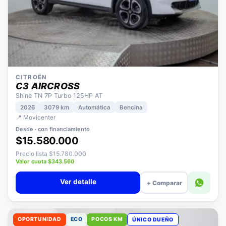
CITROËN
C3 AIRCROSS
Shine TN 7P Turbo 125HP AT
2026
3079 km
Automática
Bencina
📍 Movicenter
Desde · con financiamiento
$15.580.000
Precio lista $15.780.000
Valor cuota $343.560
Ver detalle
+ Comparar