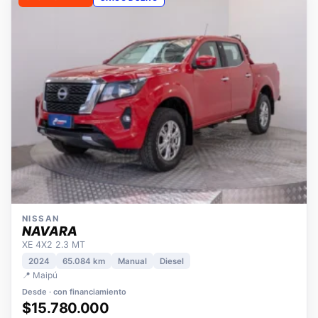
OPORTUNIDAD
ÚNICO DUEÑO
NISSAN
NAVARA
XE 4X2 2.3 MT
2024
65.084 km
Manual
Diesel
📍 Maipú
Desde · con financiamiento