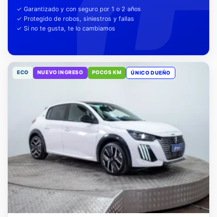
tu tranquilidad
✓ Garantizado y con seguro por 1 o 2 años
✓ Protegido de robos, siniestros y fallas
✓ Si no te gusta, te lo cambiamos
ECO
NUEVO INGRESO
POCOS KM
ÚNICO DUEÑO