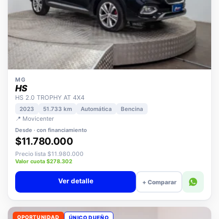
MG
HS
HS 2.0 TROPHY AT 4X4
2023
51.733 km
Automática
Bencina
📍 Movicenter
Desde · con financiamiento
$11.780.000
Precio lista $11.980.000
Valor cuota $278.302
Ver detalle
+ Comparar