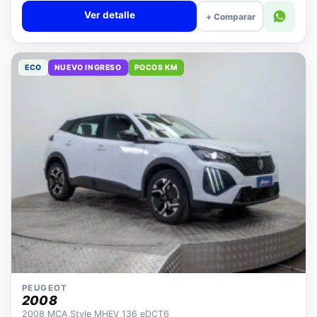
Ver detalle
+ Comparar
ECO
NUEVO INGRESO
POCOS KM
PEUGEOT
2008