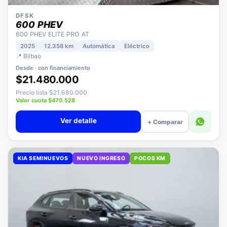
DFSK
600 PHEV
600 PHEV ELITE PRO AT
2025
12.358 km
Automática
Eléctrico
📍 Bilbao
Desde · con financiamiento
$21.480.000
Precio lista $21.680.000
Valor cuota $470.528
Ver detalle
+ Comparar
KIA SEMINUEVOS
NUEVO INGRESO
POCOS KM