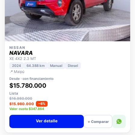
NISSAN
NAVARA
XE 4X2 2.3 MT
2024
64.388 km
Manual
Diesel
📍 Maipú
Desde · con financiamiento
$15.780.000
Lista
$16.980.000
$15.980.000
−6%
Valor cuota $347.864
Ver detalle
+ Comparar