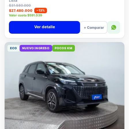
Lista
$31.580.000
$27.480.000
−13%
Valor cuota $591.039
Ver detalle
+ Comparar
ECO
NUEVO INGRESO
POCOS KM