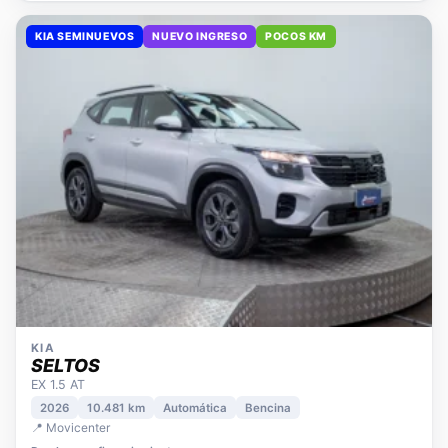
KIA SEMINUEVOS
NUEVO INGRESO
POCOS KM
KIA
SELTOS
EX 1.5 AT
2026
10.481 km
Automática
Bencina
📍 Movicenter