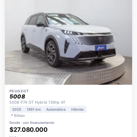
OPORTUNIDAD
ECO
POCOS KM
ÚNICO DUEÑO
PEUGEOT
5008
5008 P74 GT Hybrid 136hp AT
2025
1651 km
Automática
Híbrido
📍 Bilbao
Desde · con financiamiento
$27.080.000