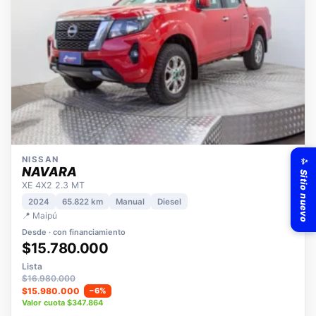
✨ Sitio nuevo
NISSAN
NAVARA
XE 4X2 2.3 MT
2024
65.822 km
Manual
Diesel
📍 Maipú
Desde · con financiamiento
$15.780.000
Lista
$16.980.000
$15.980.000
−6%
Valor cuota $347.864