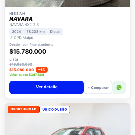
NISSAN
NAVARA
NAVARA 4X2 2.3
2024
78.203 km
Diesel
📍 CPD Maipú
Desde · con financiamiento
$15.780.000
Lista
$16.980.000
$15.980.000
−6%
Valor cuota $347.864
Ver detalle
+ Comparar
OPORTUNIDAD
ÚNICO DUEÑO