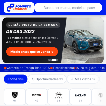
Autos usados con garantía de conce
EXCLUSIVO POMPEYO USADOS
Pompeyo
Garantía Total
Todos nuestros autos salen con 3 meses de
garantía incluida. Súmale 12 o 24 meses con
seguro automotriz y asistencia en ruta.
Mira cómo los preparamos →
Garantía de Tranquilidad 100%
Financiamiento
Si no te gusta, te l
Todos
Oportunidades
Más vistos
364
33
37
61
42
35
34
31