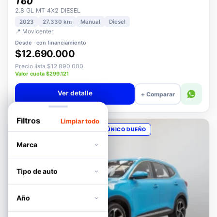
MAXUS
T60
2.8 GL MT 4X2 DIESEL
2023
27.330 km
Manual
Diesel
📍 Movicenter
Desde · con financiamiento
$12.690.000
Precio lista $12.890.000
Valor cuota $299.121
Ver detalle
+ Comparar
Filtros
Limpiar todo
OPORTUNIDAD
POCOS KM
ÚNICO DUEÑO
Marca
Tipo de auto
Año