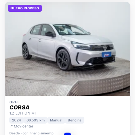
NUEVO INGRESO
OPEL
CORSA
1.2 EDITION MT
2024
66.503 km
Manual
Bencina
📍 Movicenter