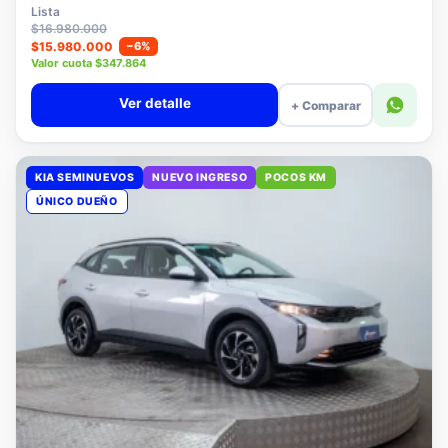
$15.780.000
Lista
$16.980.000
$15.980.000
−6%
Valor cuota $347.864
Ver detalle
+ Comparar
KIA SEMINUEVOS
NUEVO INGRESO
POCOS KM
ÚNICO DUEÑO