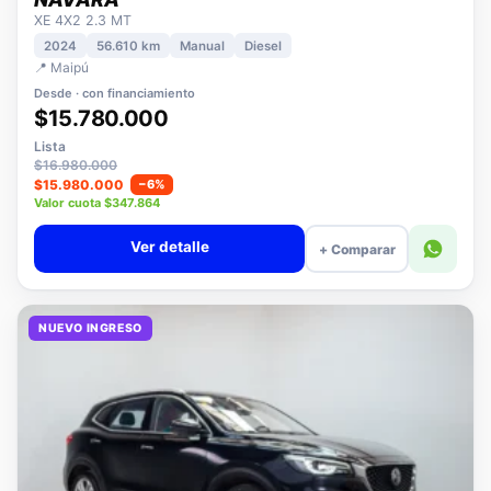
NISSAN
NAVARA
XE 4X2 2.3 MT
2024
56.610 km
Manual
Diesel
📍 Maipú
Desde · con financiamiento
$15.780.000
Lista
$16.980.000
$15.980.000
−6%
Valor cuota $347.864
Ver detalle
+ Comparar
NUEVO INGRESO