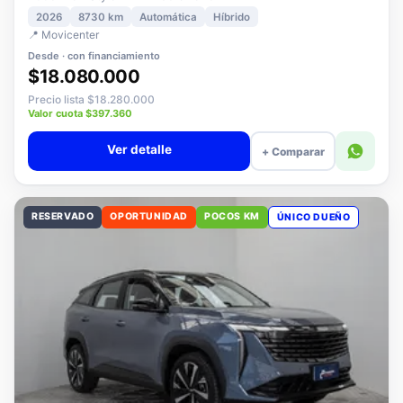
2008 MCA Style MHEV 136 eDCT6
2026
8730 km
Automática
Híbrido
📍 Movicenter
Desde · con financiamiento
$18.080.000
Precio lista $18.280.000
Valor cuota $397.360
Ver detalle
+ Comparar
RESERVADO
OPORTUNIDAD
POCOS KM
ÚNICO DUEÑO