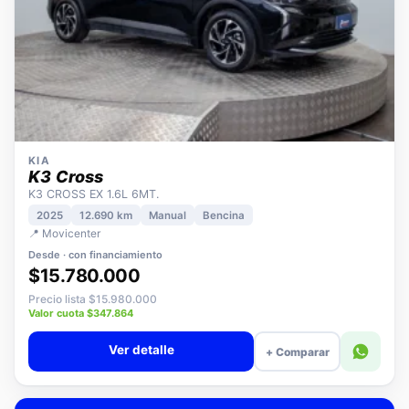
KIA
K3 Cross
K3 CROSS EX 1.6L 6MT.
2025
12.690 km
Manual
Bencina
📍 Movicenter
Desde · con financiamiento
$15.780.000
Precio lista $15.980.000
Valor cuota $347.864
Ver detalle
+ Comparar