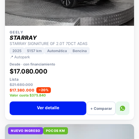
GEELY
STARRAY
STARRAY SIGNATURE GF 2.0T 7DCT ADAS
2025
5157 km
Automática
Bencina
📍 Autopark
Desde · con financiamiento
$17.080.000
Lista
$21.680.000
$17.380.000
−20%
Valor cuota $375.840
Ver detalle
+ Comparar
NUEVO INGRESO
POCOS KM