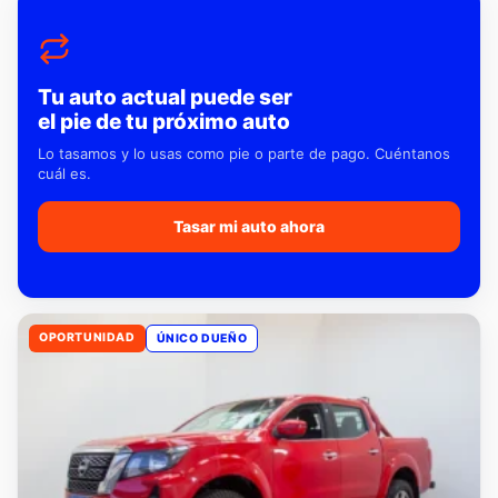
Tu auto actual puede ser
el pie de tu próximo auto
Lo tasamos y lo usas como pie o parte de pago. Cuéntanos
cuál es.
Tasar mi auto ahora
OPORTUNIDAD
ÚNICO DUEÑO