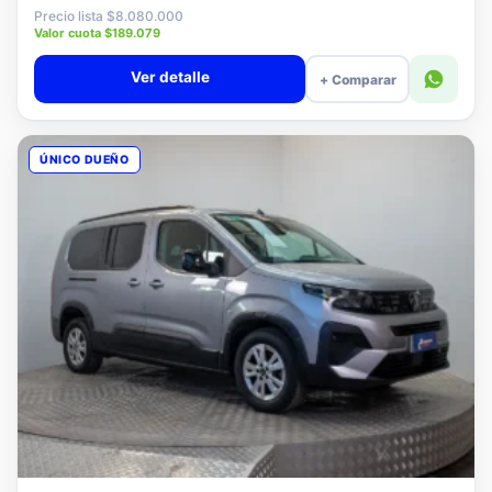
$7.880.000
Precio lista $8.080.000
Valor cuota $189.079
Ver detalle
+ Comparar
ÚNICO DUEÑO