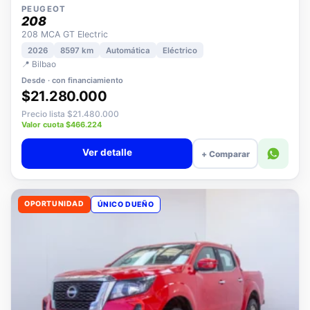
PEUGEOT
208
208 MCA GT Electric
2026
8597 km
Automática
Eléctrico
📍 Bilbao
Desde · con financiamiento
$21.280.000
Precio lista $21.480.000
Valor cuota $466.224
Ver detalle
+ Comparar
OPORTUNIDAD
ÚNICO DUEÑO