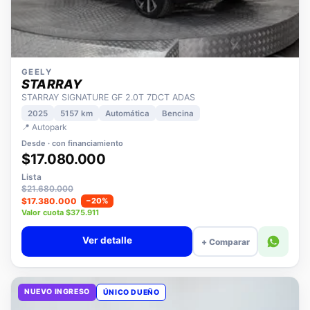
GEELY
STARRAY
STARRAY SIGNATURE GF 2.0T 7DCT ADAS
2025
5157 km
Automática
Bencina
📍 Autopark
Desde · con financiamiento
$17.080.000
Lista
$21.680.000
$17.380.000
−20%
Valor cuota $375.911
Ver detalle
+ Comparar
NUEVO INGRESO
ÚNICO DUEÑO