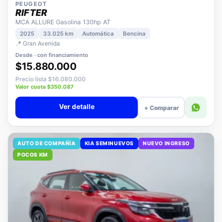
PEUGEOT
RIFTER
MCA ALLURE Gasolina 130hp AT
2025
33.025 km
Automática
Bencina
📍 Gran Avenida
Desde · con financiamiento
$15.880.000
Precio lista $16.080.000
Valor cuota $350.087
Ver detalle
+ Comparar
AUTO DE COMPAÑÍA
KIA SEMINUEVOS
NUEVO INGRESO
POCOS KM