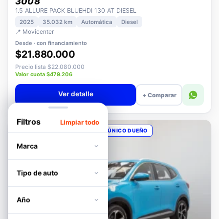
PEUGEOT
3008
1.5 ALLURE PACK BLUEHDI 130 AT DIESEL
2025
35.032 km
Automática
Diesel
📍 Movicenter
Desde · con financiamiento
$21.880.000
Precio lista $22.080.000
Valor cuota $479.206
Ver detalle
+ Comparar
Filtros
Limpiar todo
OPORTUNIDAD
POCOS KM
ÚNICO DUEÑO
Marca
Tipo de auto
Año