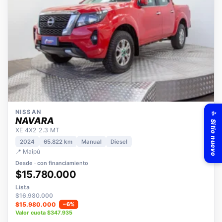
✨ Sitio nuevo
NISSAN
NAVARA
XE 4X2 2.3 MT
2024
65.822 km
Manual
Diesel
📍 Maipú
Desde · con financiamiento
$15.780.000
Lista
$16.980.000
$15.980.000
−6%
Valor cuota $347.935