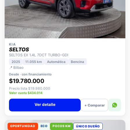
KIA
SELTOS
SELTOS EX 1.4L 7DCT TURBO-GDI
2025
11.055 km
Automática
Bencina
📍 Bilbao
Desde · con financiamiento
$19.780.000
Precio lista $19.980.000
Valor cuota $434.014
Ver detalle
+ Comparar