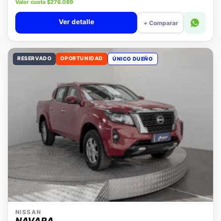
Precio lista $11.880.000
Valor cuota $276.089
Ver detalle
+ Comparar
RESERVADO
OPORTUNIDAD
ÚNICO DUEÑO