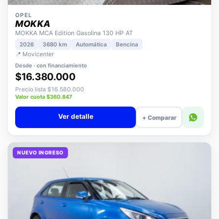
OPEL
MOKKA
MOKKA MCA Edition Gasolina 130 HP AT
2026
3680 km
Automática
Bencina
📍 Movicenter
Desde · con financiamiento
$16.380.000
Precio lista $16.580.000
Valor cuota $360.847
Ver detalle
+ Comparar
NUEVO INGRESO