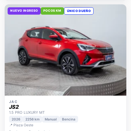
NUEVO INGRESO
POCOS KM
ÚNICO DUEÑO
JAC
JS2
1.5 PRO LUXURY MT
2026
2256 km
Manual
Bencina
📍 Plaza Oeste