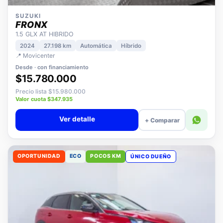
SUZUKI
FRONX
1.5 GLX AT HIBRIDO
2024
27.198 km
Automática
Híbrido
📍 Movicenter
Desde · con financiamiento
$15.780.000
Precio lista $15.980.000
Valor cuota $347.935
Ver detalle
+ Comparar
OPORTUNIDAD
ECO
POCOS KM
ÚNICO DUEÑO