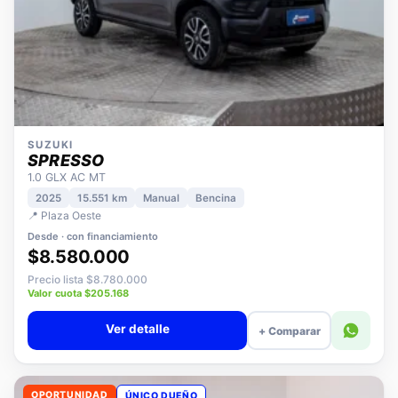
SUZUKI
SPRESSO
1.0 GLX AC MT
2025
15.551 km
Manual
Bencina
📍 Plaza Oeste
Desde · con financiamiento
$8.580.000
Precio lista $8.780.000
Valor cuota $205.168
Ver detalle
+ Comparar