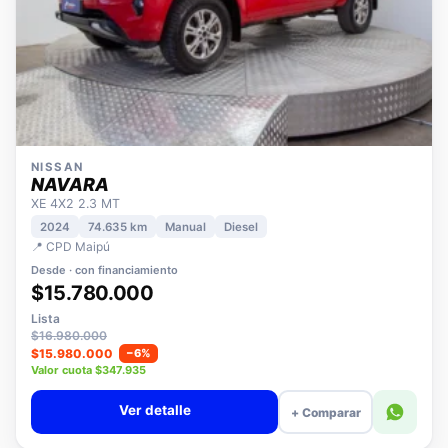
NISSAN
NAVARA
XE 4X2 2.3 MT
2024
74.635 km
Manual
Diesel
📍 CPD Maipú
Desde · con financiamiento
$15.780.000
Lista
$16.980.000
$15.980.000
−6%
Valor cuota $347.935
Ver detalle
+ Comparar