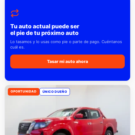
Tu auto actual puede ser
el pie de tu próximo auto
Lo tasamos y lo usas como pie o parte de pago. Cuéntanos
cuál es.
Tasar mi auto ahora
OPORTUNIDAD
ÚNICO DUEÑO