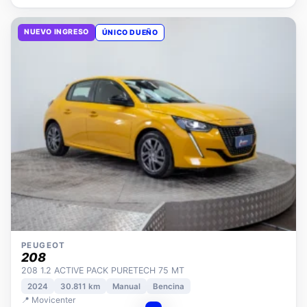
NUEVO INGRESO
ÚNICO DUEÑO
PEUGEOT
208
208 1.2 ACTIVE PACK PURETECH 75 MT
2024
30.811 km
Manual
Bencina