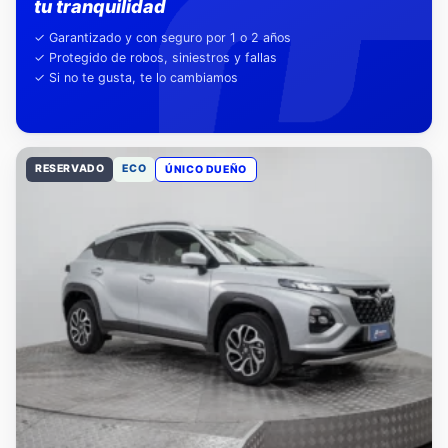
Nuestra garantía,
tu tranquilidad
✓ Garantizado y con seguro por 1 o 2 años
✓ Protegido de robos, siniestros y fallas
✓ Si no te gusta, te lo cambiamos
RESERVADO
ECO
ÚNICO DUEÑO