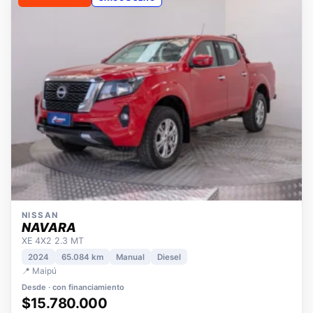
OPORTUNIDAD
ÚNICO DUEÑO
NISSAN
NAVARA
XE 4X2 2.3 MT
2024
65.084 km
Manual
Diesel
📍 Maipú
Desde · con financiamiento