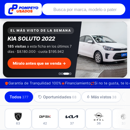
Autos usados con garantía de conce
EXCLUSIVO POMPEYO USADOS
Pompeyo
Garantía Total
Todos nuestros autos salen con 3 meses de
garantía incluida. Súmale 12 o 24 meses con
seguro automotriz y asistencia en ruta.
Mira cómo los preparamos →
Garantía de Tranquilidad 100%
Financiamiento
Si no te gusta, te l
Todos
Oportunidades
Más vistos
377
68
38
63
42
37
36
33