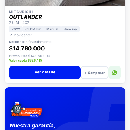
MITSUBISHI
OUTLANDER
2.0 MT 4X2
2022
61.114 km
Manual
Bencina
📍 Movicenter
Desde · con financiamiento
$14.780.000
Precio lista $14.980.000
Valor cuota $326.415
Ver detalle
+ Comparar