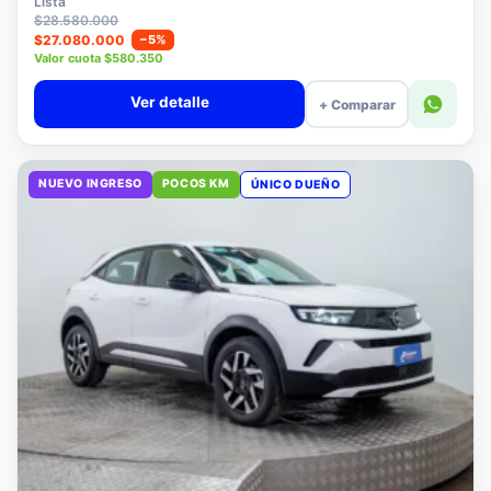
Lista
$28.580.000
$27.080.000
−5%
Valor cuota $580.350
Ver detalle
+ Comparar
NUEVO INGRESO
POCOS KM
ÚNICO DUEÑO