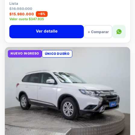
$15.780.000
Lista
$16.980.000
$15.980.000
−6%
Valor cuota $347.935
Ver detalle
+ Comparar
NUEVO INGRESO
ÚNICO DUEÑO