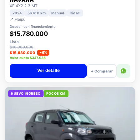
NISSAN
NAVARA
XE 4X2 2.3 MT
2024
56.610 km
Manual
Diesel
📍 Maipú
Desde · con financiamiento
$15.780.000
Lista
$16.980.000
$15.980.000
−6%
Valor cuota $347.935
Ver detalle
+ Comparar
NUEVO INGRESO
POCOS KM