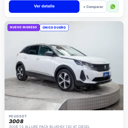
Ver detalle
+ Comparar
NUEVO INGRESO
ÚNICO DUEÑO
PEUGEOT
3008