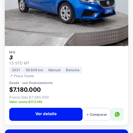
MG
3
1.5 STD MT
2021
58.838 km
Manual
Bencina
📍 Plaza Oeste
Desde · con financiamiento
$7.180.000
Precio lista $7.380.000
Valor cuota $173.140
Ver detalle
+ Comparar