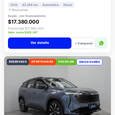
3008 1.5 ALLURE PACK BLUEHDI 130 AT DIESEL
2022
63.264 km
Automática
Diesel
📍 Movicenter
Desde · con financiamiento
$17.380.000
Precio lista $17.580.000
Valor cuota $382.367
Ver detalle
+ Comparar
RESERVADO
OPORTUNIDAD
POCOS KM
ÚNICO DUEÑO