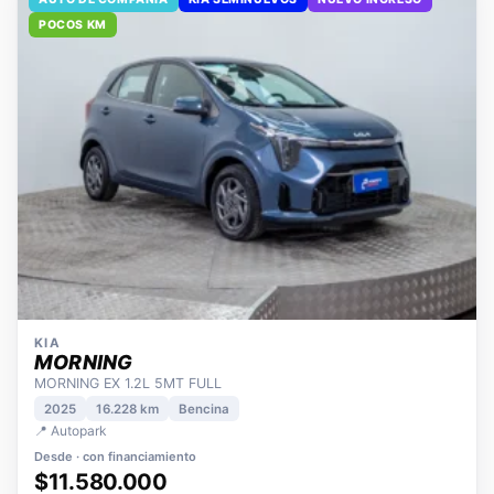
AUTO DE COMPAÑÍA
KIA SEMINUEVOS
NUEVO INGRESO
POCOS KM
KIA
MORNING
MORNING EX 1.2L 5MT FULL
2025
16.228 km
Bencina
📍 Autopark
Desde · con financiamiento