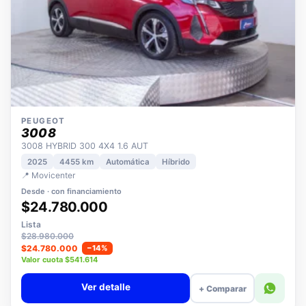
PEUGEOT
3008
3008 HYBRID 300 4X4 1.6 AUT
2025
4455 km
Automática
Híbrido
📍 Movicenter
Desde · con financiamiento
$24.780.000
Lista
$28.980.000
$24.780.000
−14%
Valor cuota $541.614
Ver detalle
+ Comparar