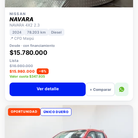
NISSAN
NAVARA
NAVARA 4X2 2.3
2024
78.203 km
Diesel
📍 CPD Maipú
Desde · con financiamiento
$15.780.000
Lista
$16.980.000
$15.980.000
−6%
Valor cuota $347.935
Ver detalle
+ Comparar
OPORTUNIDAD
ÚNICO DUEÑO