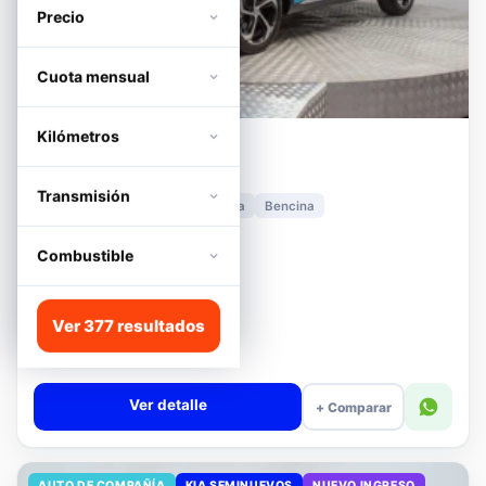
Precio
Cuota mensual
Kilómetros
MG
HS
1.5T DCT TROPHY
Transmisión
2024
11.278 km
Automática
Bencina
📍 Irarrázaval
Desde · con financiamiento
Combustible
$11.680.000
Lista
Ver 377 resultados
$13.180.000
$12.680.000
−4%
Valor cuota $276.089
Ver detalle
+ Comparar