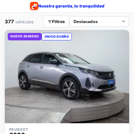
Nuestra garantía,
tu tranquilidad
377
vehículos
Filtros
NUEVO INGRESO
ÚNICO DUEÑO