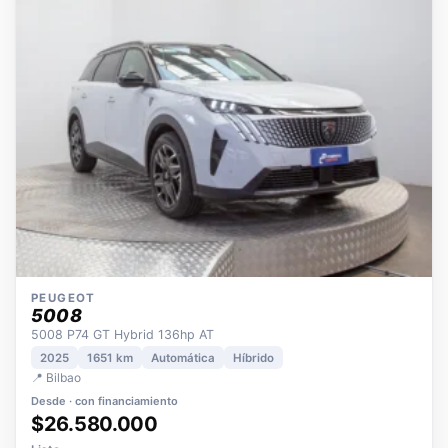
OPORTUNIDAD
ECO
POCOS KM
ÚNICO DUEÑO
PEUGEOT
5008
5008 P74 GT Hybrid 136hp AT
2025
1651 km
Automática
Híbrido
📍 Bilbao
Desde · con financiamiento
$26.580.000