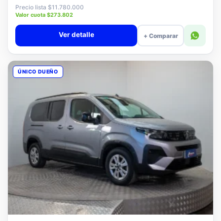
$11.580.000
Precio lista $11.780.000
Valor cuota $273.802
Ver detalle
+ Comparar
ÚNICO DUEÑO