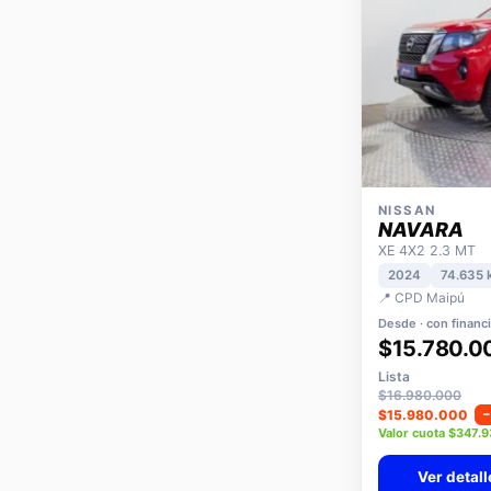
NISSAN
NAVARA
XE 4X2 2.3 MT
2024
74.635 
📍 CPD Maipú
Desde · con financ
$15.780.0
Lista
$16.980.000
$15.980.000
Valor cuota $347.
Ver detall