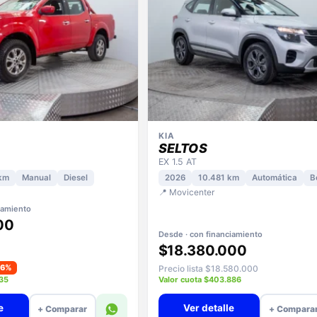
KIA
SELTOS
EX 1.5 AT
km
Manual
Diesel
2026
10.481 km
Automática
B
📍 Movicenter
iamiento
00
Desde · con financiamiento
$18.380.000
−6%
Precio lista $18.580.000
935
Valor cuota $403.886
e
Ver detalle
+ Comparar
+ Compara