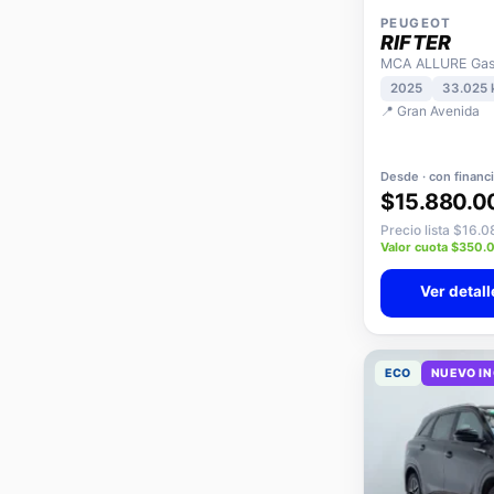
PEUGEOT
RIFTER
MCA ALLURE Gaso
2025
33.025
📍 Gran Avenida
Desde · con financ
$15.880.0
Precio lista $16.
Valor cuota $350.
Ver detall
ECO
NUEVO I