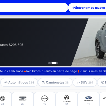
✨ Estrenamos nuevo s
esionario en Santiago — Pompeyo Carr
· cuota $296.605
, te lo cambiamos
Recibimos tu auto en parte de pago
7 sucursales en S
Automáticos
Camionetas
SUV
234
38
261
31
30
19
12
11