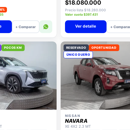
$18.080.000
−6%
Precio lista $18.280.000
935
Valor cuota $397.431
e
Ver detalle
+ Comparar
+ Compara
POCOS KM
RESERVADO
OPORTUNIDAD
ÚNICO DUEÑO
NISSAN
NAVARA
AT
XE 4X2 2.3 MT