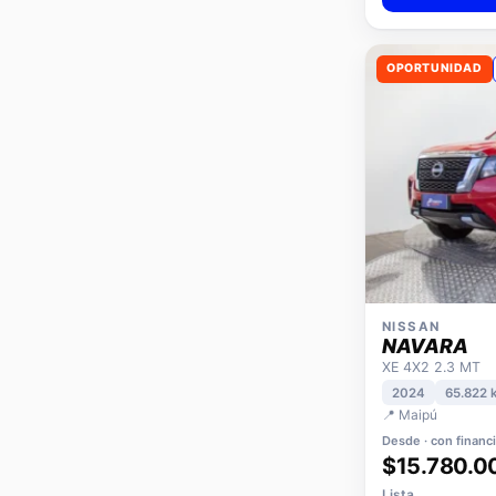
OPORTUNIDAD
NISSAN
NAVARA
XE 4X2 2.3 MT
2024
65.822 
📍 Maipú
Desde · con financ
$15.780.0
Lista