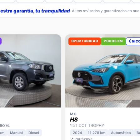
estra garantía,
tu tranquilidad
· Autos revisados y garantizados en nu
OPORTUNIDAD
POCOS KM
ÚNIC
MG
HS
IESEL
1.5T DCT TROPHY
 km
Manual
Diesel
2024
11.278 km
Automática
B
📍 Irarrázaval