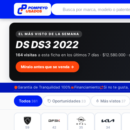
Autos usados con garantía de conc
EL MÁS VISTO DE LA SEMANA
DS DS3 2022
164 visitas
a esta ficha en los últimos 7 días · $12.580.000 
Míralo antes que se venda →
Garantía de Tranquilidad 100%
Financiamiento
Si no te gusta
Todos
Oportunidades
Más vistos
361
33
37
59
42
35
34