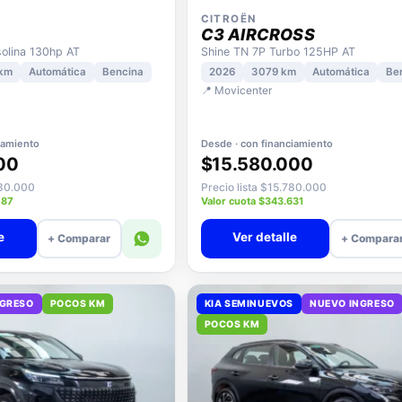
CITROËN
C3 AIRCROSS
lina 130hp AT
Shine TN 7P Turbo 125HP AT
 km
Automática
Bencina
2026
3079 km
Automática
Be
📍 Movicenter
iamiento
Desde · con financiamiento
00
$15.580.000
080.000
Precio lista $15.780.000
087
Valor cuota $343.631
e
Ver detalle
+ Comparar
+ Compara
NGRESO
POCOS KM
KIA SEMINUEVOS
NUEVO INGRESO
POCOS KM