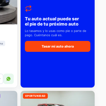
Tu auto actual puede ser
el pie de tu próximo auto
Lo tasamos y lo usas como pie o parte de
pago. Cuéntanos cuál es.
na
Tasar mi auto ahora
r
OPORTUNIDAD