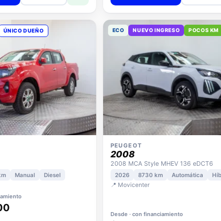
ECO
NUEVO INGRESO
POCOS KM
ÚNICO DUEÑO
PEUGEOT
2008
2008 MCA Style MHEV 136 eDCT6
km
Manual
Diesel
2026
8730 km
Automática
Híb
📍 Movicenter
iamiento
00
Desde · con financiamiento