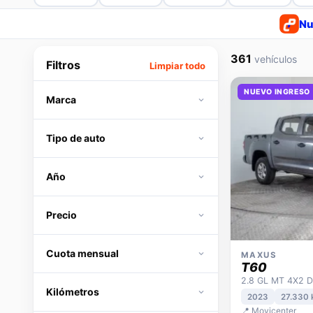
Nu
361
vehículos
Filtros
Limpiar todo
NUEVO INGRESO
Marca
Tipo de auto
Año
Precio
Cuota mensual
MAXUS
T60
2.8 GL MT 4X2 D
Kilómetros
2023
27.330
📍 Movicenter