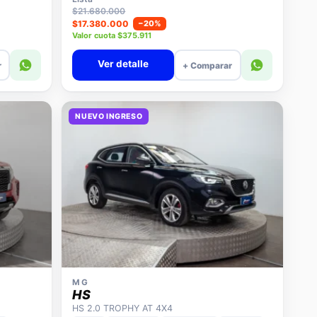
$21.680.000
$17.380.000
−20%
Valor cuota $375.911
Ver detalle
r
+ Comparar
NUEVO INGRESO
MG
HS
HS 2.0 TROPHY AT 4X4