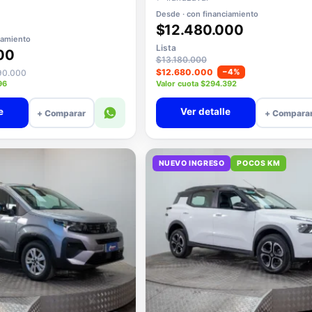
Desde · con financiamiento
$12.480.000
iamiento
Lista
00
$13.180.000
$12.680.000
−4%
890.000
96
Valor cuota $294.392
e
Ver detalle
+ Comparar
+ Compara
NUEVO INGRESO
POCOS KM