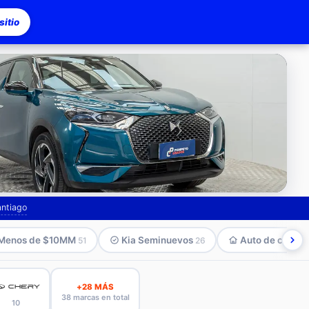
itio
asco
antiago
Menos de $10MM
Kia Seminuevos
Auto de compa
51
26
+28 MÁS
38 marcas en total
10