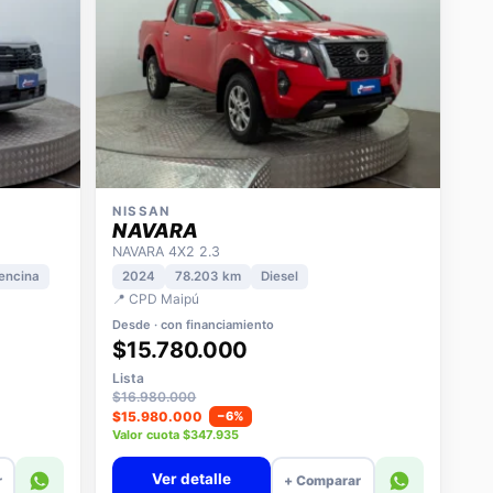
NISSAN
NAVARA
NAVARA 4X2 2.3
encina
2024
78.203 km
Diesel
📍 CPD Maipú
Desde · con financiamiento
$15.780.000
Lista
$16.980.000
$15.980.000
−6%
Valor cuota $347.935
Ver detalle
r
+ Comparar