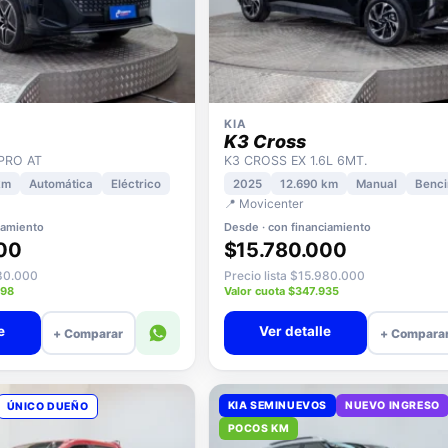
KIA
K3 Cross
 PRO AT
K3 CROSS EX 1.6L 6MT.
km
Automática
Eléctrico
2025
12.690 km
Manual
Benci
📍 Movicenter
iamiento
Desde · con financiamiento
00
$15.780.000
680.000
Precio lista $15.980.000
598
Valor cuota $347.935
e
Ver detalle
+ Comparar
+ Compara
KIA SEMINUEVOS
NUEVO INGRESO
ÚNICO DUEÑO
POCOS KM