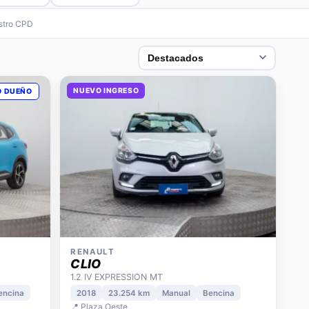
estro CPD
NUEVO INGRESO
O DUEÑO
RENAULT
CLIO
1.2 IV EXPRESSION MT
encina
2018
23.254 km
Manual
Bencina
📍 Plaza Oeste