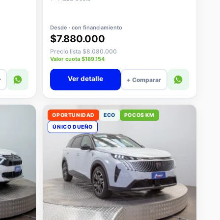
Desde · con financiamiento
$7.880.000
Precio lista $8.080.000
Valor cuota $189.154
Ver detalle
r
+ Comparar
OPORTUNIDAD
ECO
POCOS KM
ÚNICO DUEÑO