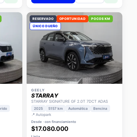
RESERVADO
OPORTUNIDAD
POCOS KM
ÚNICO DUEÑO
GEELY
STARRAY
STARRAY SIGNATURE GF 2.0T 7DCT ADAS
rido
2025
5157 km
Automática
Bencina
📍 Autopark
Desde · con financiamiento
$17.080.000
Lista