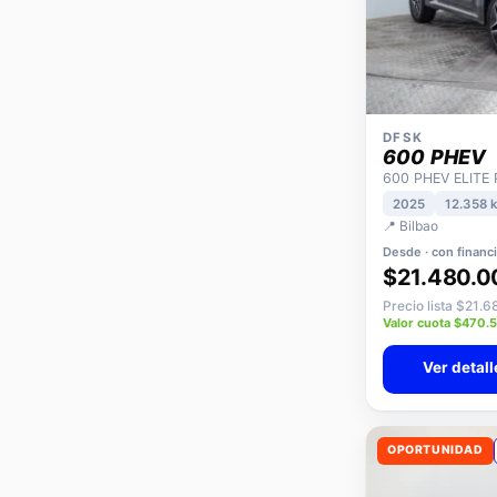
DFSK
600 PHEV
600 PHEV ELITE
2025
12.358 
📍 Bilbao
Desde · con financ
$21.480.0
Precio lista $21.
Valor cuota $470.
Ver detall
OPORTUNIDAD