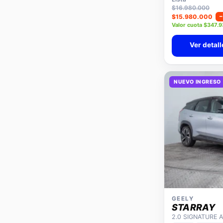
$16.980.000
$15.980.000
Valor cuota $347.
Ver detall
NUEVO INGRESO
GEELY
STARRAY
2.0 SIGNATURE 