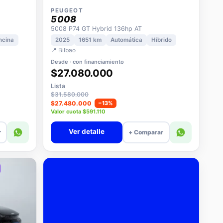
PEUGEOT
5008
5008 P74 GT Hybrid 136hp AT
ncina
2025
1651 km
Automática
Híbrido
📍 Bilbao
Desde · con financiamiento
$27.080.000
Lista
$31.580.000
$27.480.000
−13%
Valor cuota $591.110
Ver detalle
r
+ Comparar