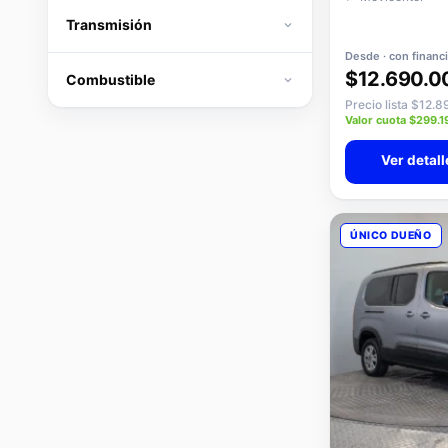
Transmisión
Desde · con financ
$12.690.0
Combustible
Precio lista $12.
Valor cuota $299.1
Ver detall
ÚNICO DUEÑO