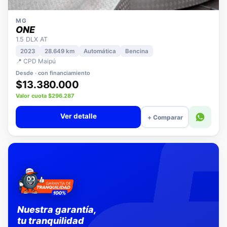
MG
ONE
1.5 DLX AT
2023
28.649 km
Automática
Bencina
📍 CPD Maipú
Desde · con financiamiento
$13.380.000
Valor cuota $296.287
Ver detalle
+ Comparar
Nuestra garantía,