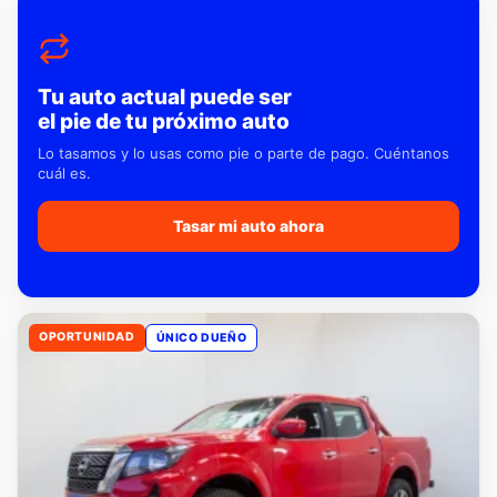
Tu auto actual puede ser
el pie de tu próximo auto
Lo tasamos y lo usas como pie o parte de pago. Cuéntanos
cuál es.
Tasar mi auto ahora
OPORTUNIDAD
ÚNICO DUEÑO