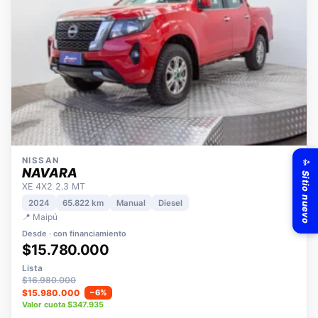
✨ Sitio nuevo
NISSAN
NAVARA
XE 4X2 2.3 MT
2024
65.822 km
Manual
Diesel
📍 Maipú
Desde · con financiamiento
$15.780.000
Lista
$16.980.000
$15.980.000
−6%
Valor cuota $347.935