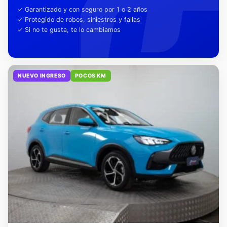
tu tranquilidad
✓ Garantizado y con seguro por 1 o 2 años
✓ Protegido de robos, siniestros y fallas
✓ Si no te gusta, te lo cambiamos
NUEVO INGRESO
POCOS KM