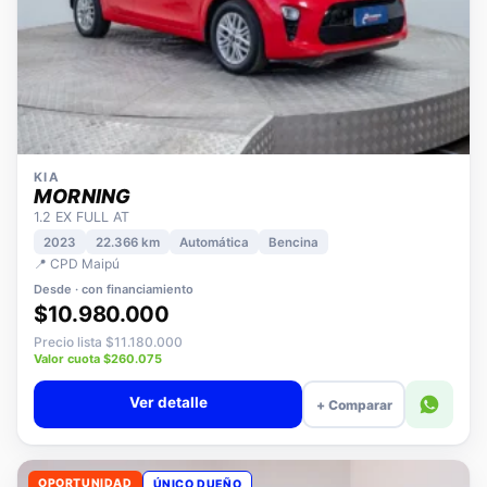
KIA
MORNING
1.2 EX FULL AT
2023
22.366 km
Automática
Bencina
📍 CPD Maipú
Desde · con financiamiento
$10.980.000
Precio lista $11.180.000
Valor cuota $260.075
Ver detalle
+ Comparar