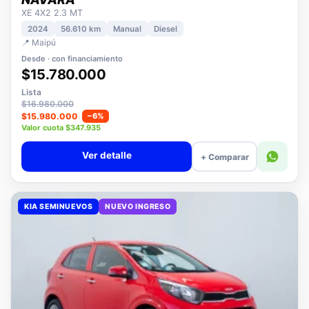
NISSAN
NAVARA
XE 4X2 2.3 MT
2024
56.610 km
Manual
Diesel
📍 Maipú
Desde · con financiamiento
$15.780.000
Lista
$16.980.000
$15.980.000
−6%
Valor cuota $347.935
Ver detalle
+ Comparar
KIA SEMINUEVOS
NUEVO INGRESO