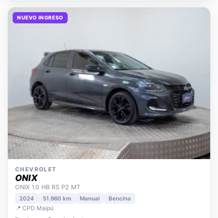
NUEVO INGRESO
CHEVROLET
ONIX
ONIX 1.0 HB RS P2 MT
2024
51.960 km
Manual
Bencina
📍 CPD Maipú