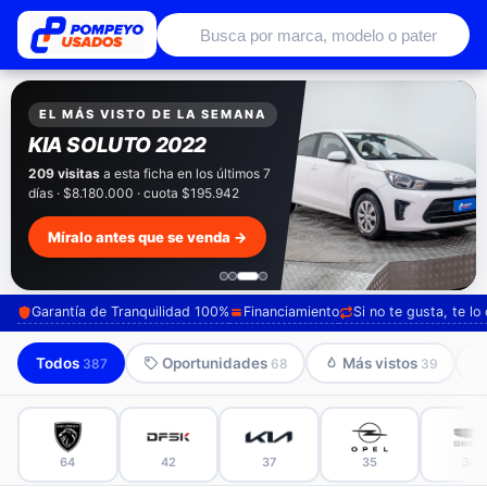
Autos usados con garantía de conce
EXCLUSIVO POMPEYO USADOS
Pompeyo
Garantía Total
Todos nuestros autos salen con 3 meses de
garantía incluida. Súmale 12 o 24 meses con
seguro automotriz y asistencia en ruta.
Mira cómo los preparamos →
Garantía de Tranquilidad 100%
Financiamiento
Si no te gusta, te l
Todos
Oportunidades
Más vistos
387
68
39
64
42
37
35
34