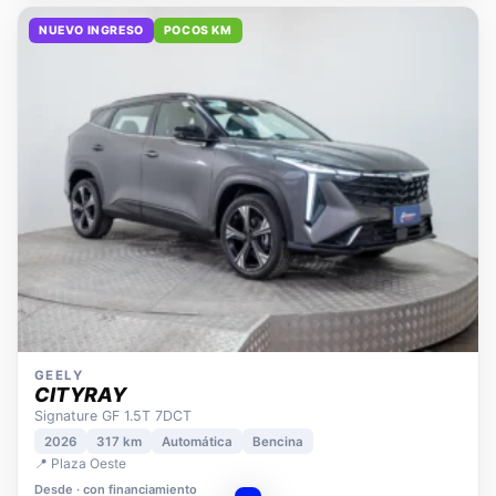
NUEVO INGRESO
POCOS KM
GEELY
CITYRAY
Signature GF 1.5T 7DCT
2026
317 km
Automática
Bencina
📍 Plaza Oeste