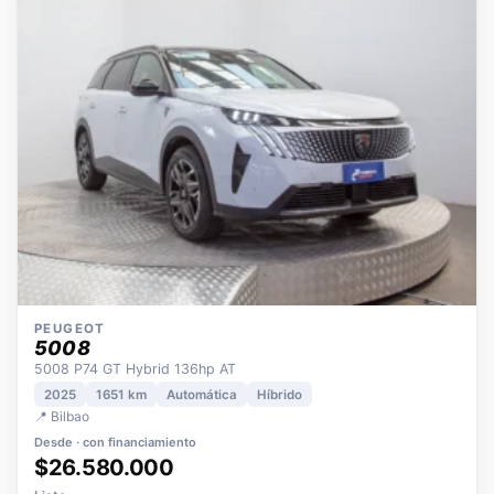
OPORTUNIDAD
ECO
POCOS KM
ÚNICO DUEÑO
PEUGEOT
5008
5008 P74 GT Hybrid 136hp AT
2025
1651 km
Automática
Híbrido
📍 Bilbao
Desde · con financiamiento
$26.580.000