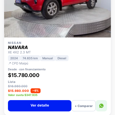
NISSAN
NAVARA
XE 4X2 2.3 MT
2024
74.635 km
Manual
Diesel
📍 CPD Maipú
Desde · con financiamiento
$15.780.000
Lista
$16.980.000
$15.980.000
−6%
Valor cuota $347.935
Ver detalle
+ Comparar