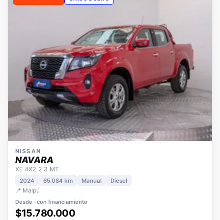
OPORTUNIDAD
ÚNICO DUEÑO
NISSAN
NAVARA
XE 4X2 2.3 MT
2024
65.084 km
Manual
Diesel
📍 Maipú
Desde · con financiamiento