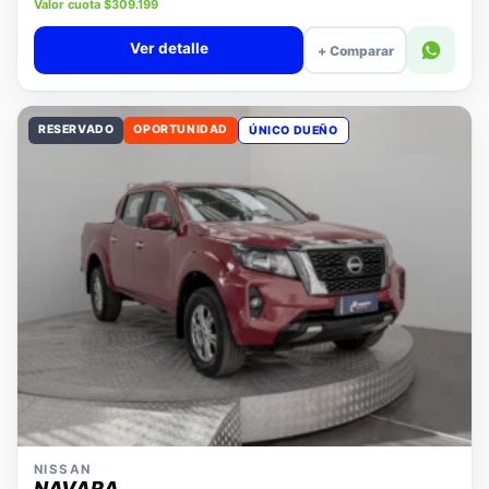
Precio lista $14.280.000
Valor cuota $309.199
Ver detalle
+ Comparar
RESERVADO
OPORTUNIDAD
ÚNICO DUEÑO