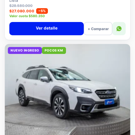
Lista
$28.580.000
$27.080.000
−5%
Valor cuota $580.350
Ver detalle
+ Comparar
NUEVO INGRESO
POCOS KM