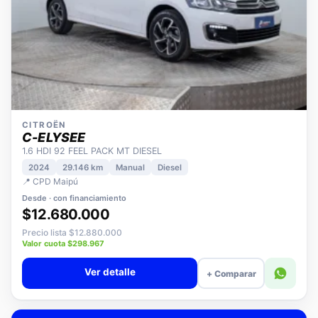
CITROËN
C-ELYSEE
1.6 HDI 92 FEEL PACK MT DIESEL
2024
29.146 km
Manual
Diesel
📍 CPD Maipú
Desde · con financiamiento
$12.680.000
Precio lista $12.880.000
Valor cuota $298.967
Ver detalle
+ Comparar