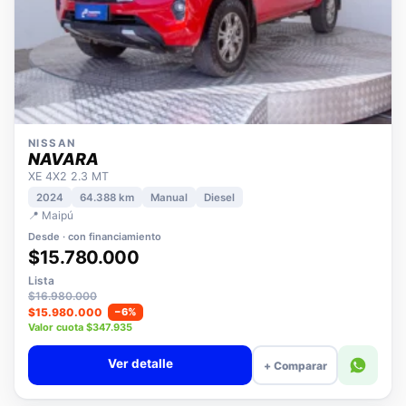
NISSAN
NAVARA
XE 4X2 2.3 MT
2024
64.388 km
Manual
Diesel
📍 Maipú
Desde · con financiamiento
$15.780.000
Lista
$16.980.000
$15.980.000
−6%
Valor cuota $347.935
Ver detalle
+ Comparar