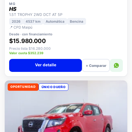
MG
HS
1.5T TROPHY 2WD DCT AT 5P
2026
4537 km
Automática
Bencina
📍 CPD Maipú
Desde · con financiamiento
$15.980.000
Precio lista $16.280.000
Valor cuota $352.239
Ver detalle
+ Comparar
OPORTUNIDAD
ÚNICO DUEÑO