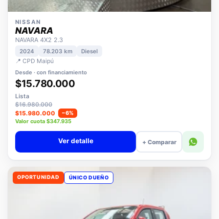
NISSAN
NAVARA
NAVARA 4X2 2.3
2024
78.203 km
Diesel
📍 CPD Maipú
Desde · con financiamiento
$15.780.000
Lista
$16.980.000
$15.980.000
−6%
Valor cuota $347.935
Ver detalle
+ Comparar
OPORTUNIDAD
ÚNICO DUEÑO