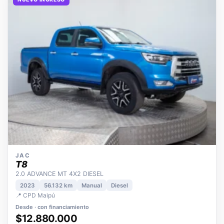
NUEVO INGRESO
JAC
T8
2.0 ADVANCE MT 4X2 DIESEL
2023
56.132 km
Manual
Diesel
📍 CPD Maipú
Desde · con financiamiento