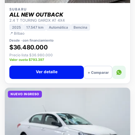
SUBARU
ALL NEW OUTBACK
2.4 T TOURING GARDX AT 4X4
2025
17.547 km
Automática
Bencina
📍 Bilbao
Desde · con financiamiento
$36.480.000
Precio lista $36.980.000
Valor cuota $793.397
Ver detalle
+ Comparar
NUEVO INGRESO