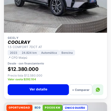
GEELY
COOLRAY
1.5 COMFORT 7DCT AT
2023
24.824 km
Automática
Bencina
📍 CPD Maipú
Desde · con financiamiento
$12.380.000
Precio lista $12.580.000
Valor cuota $292.104
Ver detalle
+ Comparar