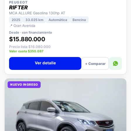
PEUGEOT
RIFTER
MCA ALLURE Gasolina 130hp AT
2025
33.025 km
Automática
Bencina
📍 Gran Avenida
Desde · con financiamiento
$15.880.000
Precio lista $16.080.000
Valor cuota $350.087
Ver detalle
+ Comparar
NUEVO INGRESO