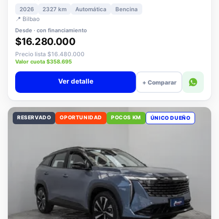
1.5 PLUS ELITE AT
2026
2327 km
Automática
Bencina
📍 Bilbao
Desde · con financiamiento
$16.280.000
Precio lista $16.480.000
Valor cuota $358.695
Ver detalle
+ Comparar
RESERVADO
OPORTUNIDAD
POCOS KM
ÚNICO DUEÑO