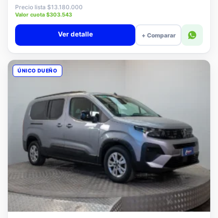
$12.880.000
Precio lista $13.180.000
Valor cuota $303.543
Ver detalle
+ Comparar
ÚNICO DUEÑO