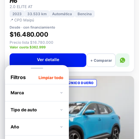
HAVAL
H6
2.0 ELITE AT
2023
33.533 km
Automática
Bencina
📍 CPD Maipú
Desde · con financiamiento
$16.480.000
Precio lista $16.780.000
Valor cuota $362.999
Ver detalle
+ Comparar
Filtros
Limpiar todo
OPORTUNIDAD
POCOS KM
ÚNICO DUEÑO
Marca
Tipo de auto
Año