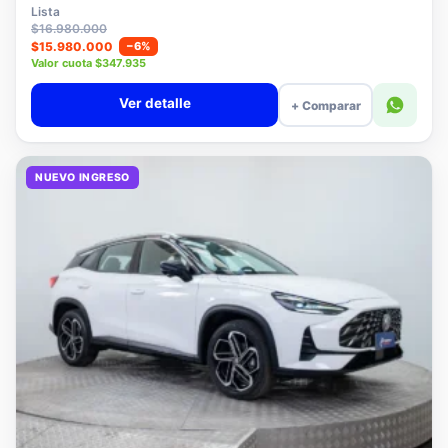
$15.780.000
Lista
$16.980.000
$15.980.000
−6%
Valor cuota $347.935
Ver detalle
+ Comparar
NUEVO INGRESO