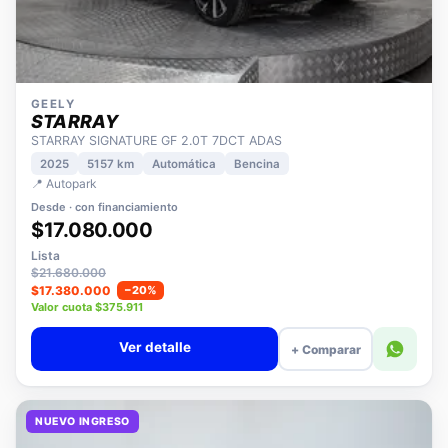
GEELY
STARRAY
STARRAY SIGNATURE GF 2.0T 7DCT ADAS
2025
5157 km
Automática
Bencina
📍 Autopark
Desde · con financiamiento
$17.080.000
Lista
$21.680.000
$17.380.000
−20%
Valor cuota $375.911
Ver detalle
+ Comparar
NUEVO INGRESO