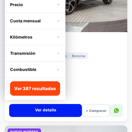
Precio
Cuota mensual
Kilómetros
MG
HS
1.5T DCT TROPHY
Transmisión
2024
11.278 km
Automática
Bencina
📍 Irarrázaval
Desde · con financiamiento
Combustible
$11.680.000
Lista
Ver 387 resultados
$13.180.000
$12.680.000
−4%
Valor cuota $276.089
Ver detalle
+ Comparar