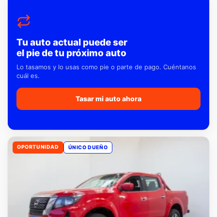
Tu auto actual puede ser
el pie de tu próximo auto
Lo tasamos y lo usas como pie o parte de pago. Cuéntanos
cuál es.
Tasar mi auto ahora
OPORTUNIDAD
ÚNICO DUEÑO