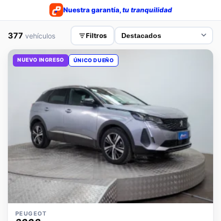
Nuestra garantía,
tu tranquilidad
377
vehículos
Filtros
NUEVO INGRESO
ÚNICO DUEÑO