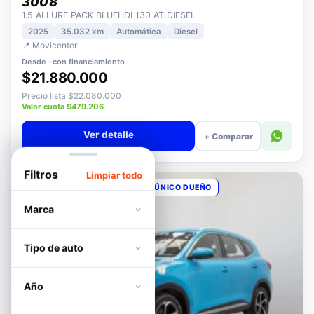
PEUGEOT
3008
1.5 ALLURE PACK BLUEHDI 130 AT DIESEL
2025
35.032 km
Automática
Diesel
📍 Movicenter
Desde · con financiamiento
$21.880.000
Precio lista $22.080.000
Valor cuota $479.206
Ver detalle
+ Comparar
Filtros
Limpiar todo
OPORTUNIDAD
POCOS KM
ÚNICO DUEÑO
Marca
Tipo de auto
Año