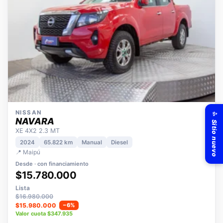
✨ Sitio nuevo
NISSAN
NAVARA
XE 4X2 2.3 MT
2024
65.822 km
Manual
Diesel
📍 Maipú
Desde · con financiamiento
$15.780.000
Lista
$16.980.000
$15.980.000
−6%
Valor cuota $347.935