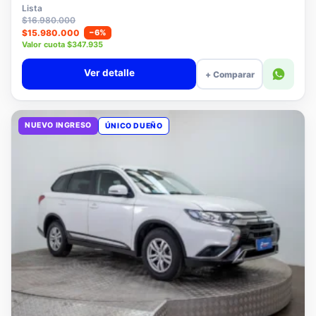
$15.780.000
Lista
$16.980.000
$15.980.000
−6%
Valor cuota $347.935
Ver detalle
+ Comparar
NUEVO INGRESO
ÚNICO DUEÑO