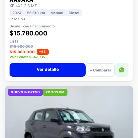
NISSAN
NAVARA
XE 4X2 2.3 MT
2024
56.610 km
Manual
Diesel
📍 Maipú
Desde · con financiamiento
$15.780.000
Lista
$16.980.000
$15.980.000
−6%
Valor cuota $347.935
Ver detalle
+ Comparar
NUEVO INGRESO
POCOS KM