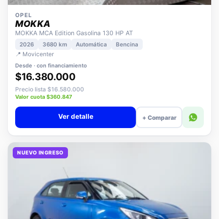
OPEL
MOKKA
MOKKA MCA Edition Gasolina 130 HP AT
2026
3680 km
Automática
Bencina
📍 Movicenter
Desde · con financiamiento
$16.380.000
Precio lista $16.580.000
Valor cuota $360.847
Ver detalle
+ Comparar
NUEVO INGRESO