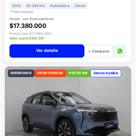
3008 1.5 ALLURE PACK BLUEHDI 130 AT DIESEL
2022
63.264 km
Automática
Diesel
📍 Movicenter
Desde · con financiamiento
$17.380.000
Precio lista $17.580.000
Valor cuota $382.367
Ver detalle
+ Comparar
RESERVADO
OPORTUNIDAD
POCOS KM
ÚNICO DUEÑO