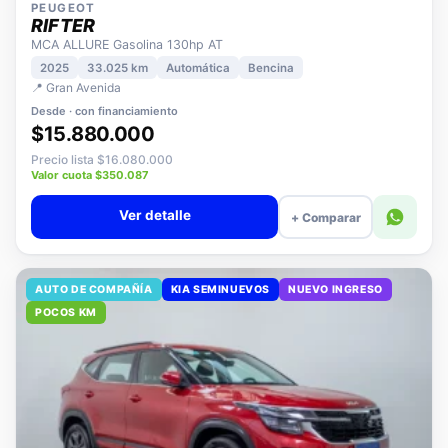
PEUGEOT
RIFTER
MCA ALLURE Gasolina 130hp AT
2025
33.025 km
Automática
Bencina
📍 Gran Avenida
Desde · con financiamiento
$15.880.000
Precio lista $16.080.000
Valor cuota $350.087
Ver detalle
+ Comparar
AUTO DE COMPAÑÍA
KIA SEMINUEVOS
NUEVO INGRESO
POCOS KM