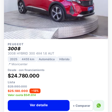
PEUGEOT
3008
3008 HYBRID 300 4X4 1.6 AUT
2025
4455 km
Automática
Híbrido
📍 Movicenter
Desde · con financiamiento
$24.780.000
Lista
$28.980.000
$25.180.000
−13%
Valor cuota $541.614
Ver detalle
+ Comparar