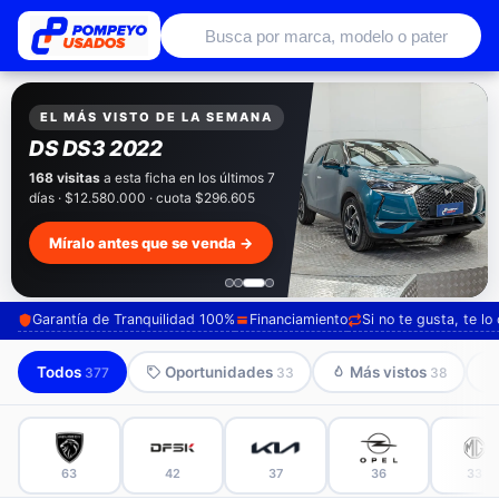
Autos usados con garantía de conce
EXCLUSIVO POMPEYO USADOS
Pompeyo
Garantía Total
Todos nuestros autos salen con 3 meses de
garantía incluida. Súmale 12 o 24 meses con
seguro automotriz y asistencia en ruta.
Mira cómo los preparamos →
Garantía de Tranquilidad 100%
Financiamiento
Si no te gusta, te l
Todos
Oportunidades
Más vistos
377
33
38
63
42
37
36
33