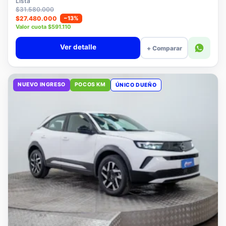
Lista
$31.580.000
$27.480.000
−13%
Valor cuota $591.110
Ver detalle
+ Comparar
NUEVO INGRESO
POCOS KM
ÚNICO DUEÑO