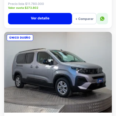
$11.580.000
Precio lista $11.780.000
Valor cuota $273.802
Ver detalle
+ Comparar
ÚNICO DUEÑO