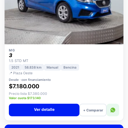
MG
3
1.5 STD MT
2021
58.838 km
Manual
Bencina
📍 Plaza Oeste
Desde · con financiamiento
$7.180.000
Precio lista $7.380.000
Valor cuota $173.140
Ver detalle
+ Comparar