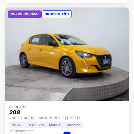
NUEVO INGRESO
ÚNICO DUEÑO
PEUGEOT
208
208 1.2 ACTIVE PACK PURETECH 75 MT
2024
30.811 km
Manual
Bencina