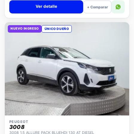
Ver detalle
+ Comparar
NUEVO INGRESO
ÚNICO DUEÑO
PEUGEOT
3008