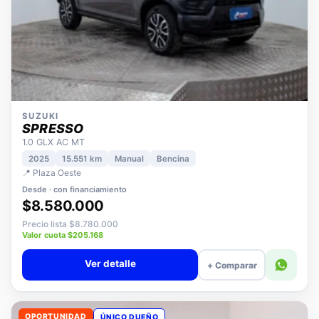
SUZUKI
SPRESSO
1.0 GLX AC MT
2025
15.551 km
Manual
Bencina
📍 Plaza Oeste
Desde · con financiamiento
$8.580.000
Precio lista $8.780.000
Valor cuota $205.168
Ver detalle
+ Comparar