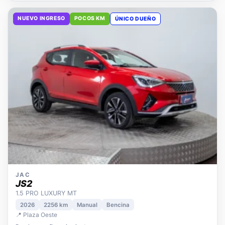
NUEVO INGRESO
POCOS KM
ÚNICO DUEÑO
JAC
JS2
1.5 PRO LUXURY MT
2026
2256 km
Manual
Bencina
📍 Plaza Oeste