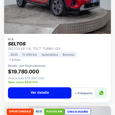
KIA
SELTOS
SELTOS EX 1.4L 7DCT TURBO-GDI
2025
11.055 km
Automática
Bencina
📍 Bilbao
Desde · con financiamiento
$19.780.000
Precio lista $19.980.000
Valor cuota $434.014
Ver detalle
+ Comparar