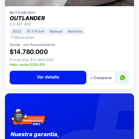
MITSUBISHI
OUTLANDER
2.0 MT 4X2
2022
61.114 km
Manual
Bencina
📍 Movicenter
Desde · con financiamiento
$14.780.000
Precio lista $14.980.000
Valor cuota $326.415
Ver detalle
+ Comparar