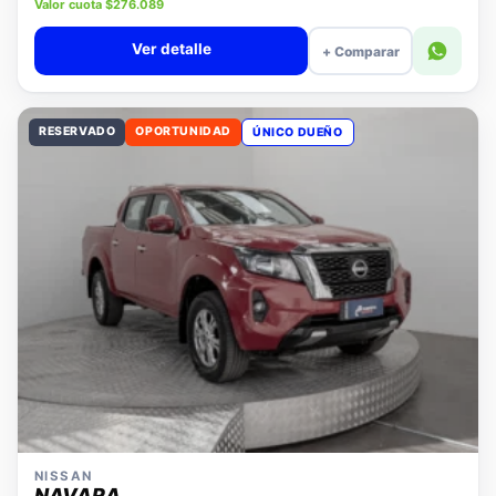
Precio lista $11.880.000
Valor cuota $276.089
Ver detalle
+ Comparar
RESERVADO
OPORTUNIDAD
ÚNICO DUEÑO