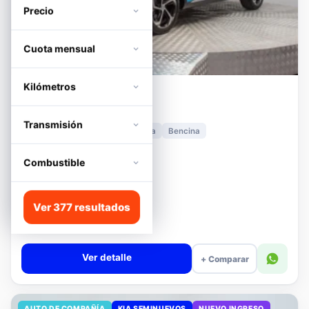
Precio
Cuota mensual
Kilómetros
MG
HS
1.5T DCT TROPHY
Transmisión
2024
11.278 km
Automática
Bencina
📍 Irarrázaval
Desde · con financiamiento
Combustible
$12.480.000
Lista
Ver 377 resultados
$13.180.000
$12.680.000
−4%
Valor cuota $294.392
Ver detalle
+ Comparar