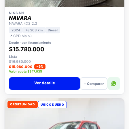
NISSAN
NAVARA
NAVARA 4X2 2.3
2024
78.203 km
Diesel
📍 CPD Maipú
Desde · con financiamiento
$15.780.000
Lista
$16.980.000
$15.980.000
−6%
Valor cuota $347.935
Ver detalle
+ Comparar
OPORTUNIDAD
ÚNICO DUEÑO