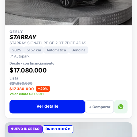
GEELY
STARRAY
STARRAY SIGNATURE GF 2.0T 7DCT ADAS
2025
5157 km
Automática
Bencina
📍 Autopark
Desde · con financiamiento
$17.080.000
Lista
$21.680.000
$17.380.000
−20%
Valor cuota $375.911
Ver detalle
+ Comparar
NUEVO INGRESO
ÚNICO DUEÑO