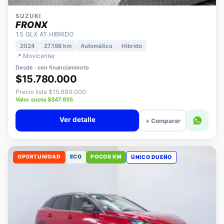
SUZUKI
FRONX
1.5 GLX AT HIBRIDO
2024
27.198 km
Automática
Híbrido
📍 Movicenter
Desde · con financiamiento
$15.780.000
Precio lista $15.980.000
Valor cuota $347.935
Ver detalle
+ Comparar
OPORTUNIDAD
ECO
POCOS KM
ÚNICO DUEÑO