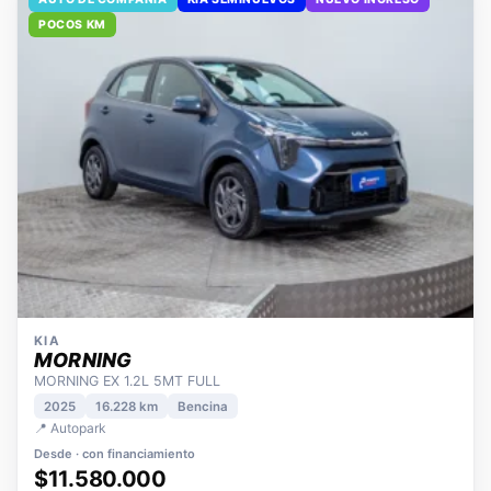
AUTO DE COMPAÑÍA
KIA SEMINUEVOS
NUEVO INGRESO
POCOS KM
KIA
MORNING
MORNING EX 1.2L 5MT FULL
2025
16.228 km
Bencina
📍 Autopark
Desde · con financiamiento