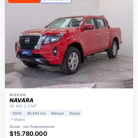
OPORTUNIDAD
ÚNICO DUEÑO
NISSAN
NAVARA
XE 4X2 2.3 MT
2024
65.084 km
Manual
Diesel
📍 Maipú
Desde · con financiamiento