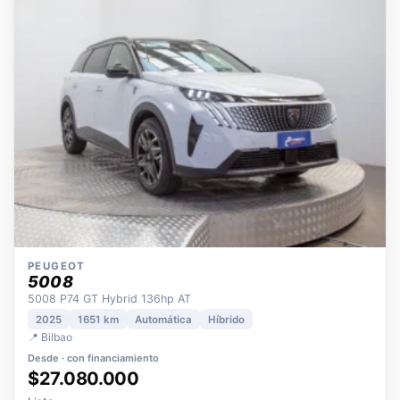
OPORTUNIDAD
ECO
POCOS KM
ÚNICO DUEÑO
PEUGEOT
5008
5008 P74 GT Hybrid 136hp AT
2025
1651 km
Automática
Híbrido
📍 Bilbao
Desde · con financiamiento
$27.080.000