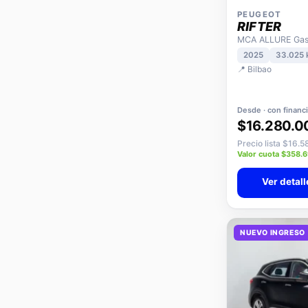
PEUGEOT
RIFTER
MCA ALLURE Gaso
2025
33.025
📍 Bilbao
Desde · con financ
$16.280.0
Precio lista $16.
Valor cuota $358.
Ver detall
NUEVO INGRESO