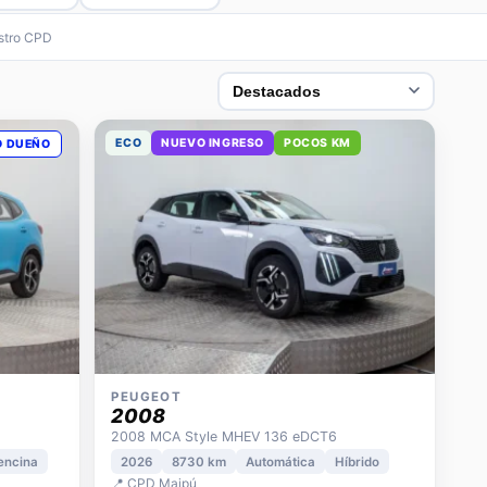
estro CPD
ECO
NUEVO INGRESO
POCOS KM
O DUEÑO
PEUGEOT
2008
2008 MCA Style MHEV 136 eDCT6
encina
2026
8730 km
Automática
Híbrido
📍 CPD Maipú