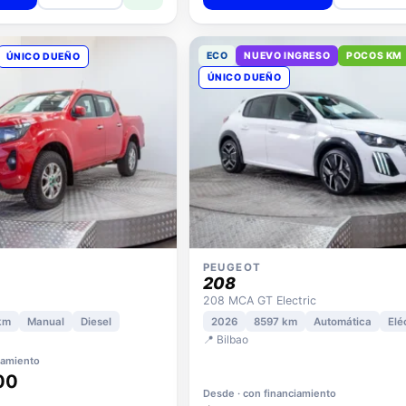
ECO
NUEVO INGRESO
POCOS KM
ÚNICO DUEÑO
ÚNICO DUEÑO
PEUGEOT
208
208 MCA GT Electric
km
Manual
Diesel
2026
8597 km
Automática
Elé
📍 Bilbao
iamiento
00
Desde · con financiamiento