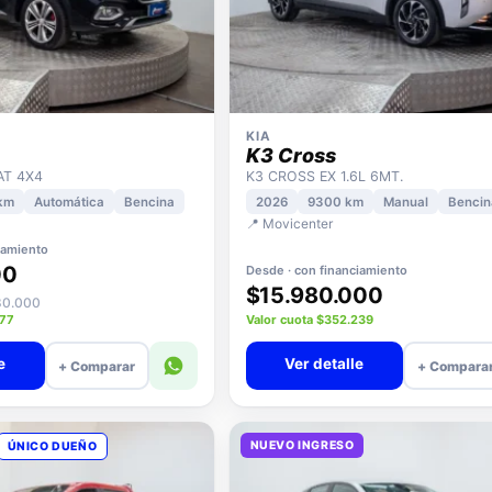
KIA
K3 Cross
AT 4X4
K3 CROSS EX 1.6L 6MT.
km
Automática
Bencina
2026
9300 km
Manual
Bencin
📍 Movicenter
iamiento
00
Desde · con financiamiento
$15.980.000
980.000
377
Valor cuota $352.239
e
Ver detalle
+ Comparar
+ Compara
NUEVO INGRESO
ÚNICO DUEÑO