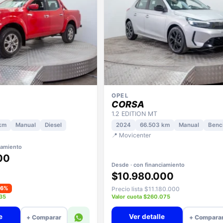
OPEL
CORSA
1.2 EDITION MT
km
Manual
Diesel
2024
66.503 km
Manual
Benc
📍 Movicenter
iamiento
00
Desde · con financiamiento
$10.980.000
−6%
Precio lista $11.180.000
935
Valor cuota $260.075
e
Ver detalle
+ Comparar
+ Compara