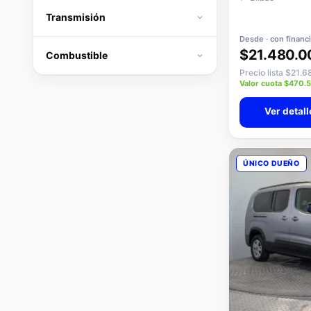
Transmisión
Desde · con financ
$21.480.0
Combustible
Precio lista $21.
Valor cuota $470.
Ver detall
ÚNICO DUEÑO