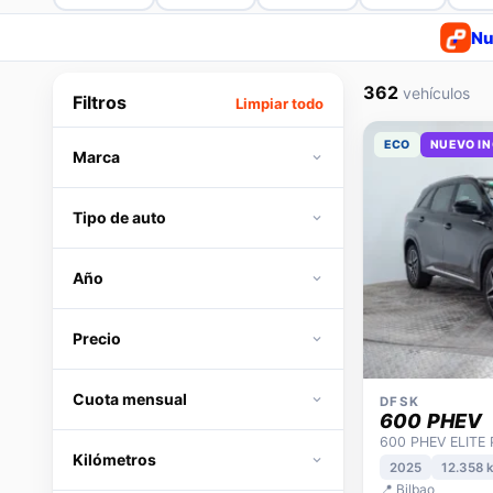
Nu
362
vehículos
Filtros
Limpiar todo
ECO
NUEVO I
Marca
Tipo de auto
Año
Precio
Cuota mensual
DFSK
600 PHEV
600 PHEV ELITE
Kilómetros
2025
12.358 
📍 Bilbao