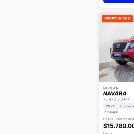
OPORTUNIDAD
NISSAN
NAVARA
XE 4X2 2.3 MT
2024
65.822 
📍 Maipú
Desde · con financ
$15.780.0
Lista