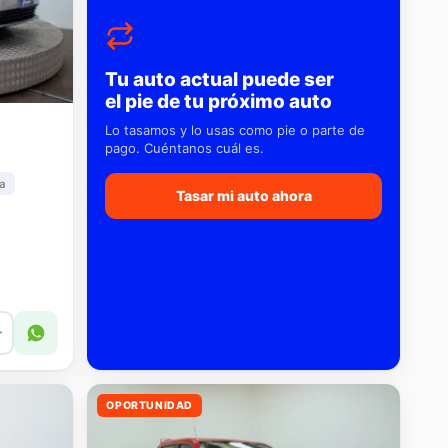
Tu auto actual puede ser
el pie de tu próximo auto
Lo tasamos y lo usas como pie o parte de
pago. Cuéntanos cuál es.
a
Tasar mi auto ahora
r
OPORTUNIDAD