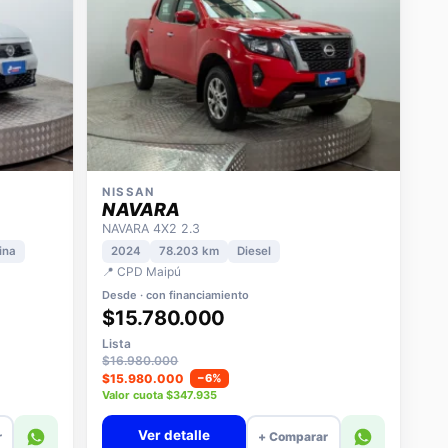
NISSAN
NAVARA
NAVARA 4X2 2.3
ina
2024
78.203 km
Diesel
📍 CPD Maipú
Desde · con financiamiento
$15.780.000
Lista
$16.980.000
$15.980.000
−6%
Valor cuota $347.935
Ver detalle
r
+ Comparar