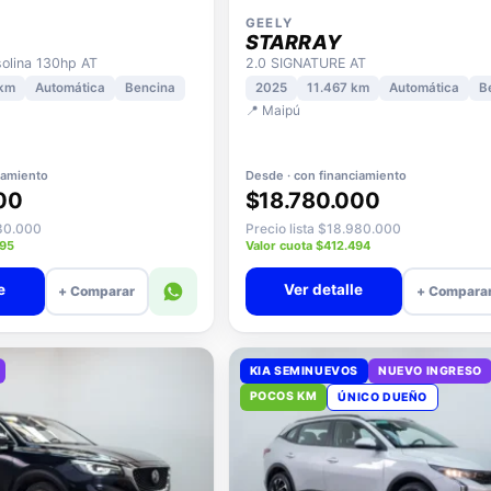
GEELY
STARRAY
lina 130hp AT
2.0 SIGNATURE AT
 km
Automática
Bencina
2025
11.467 km
Automática
B
📍 Maipú
iamiento
Desde · con financiamiento
00
$18.780.000
580.000
Precio lista $18.980.000
695
Valor cuota $412.494
e
Ver detalle
+ Comparar
+ Compara
KIA SEMINUEVOS
NUEVO INGRESO
POCOS KM
ÚNICO DUEÑO