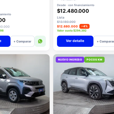
Desde · con financiamiento
$12.480.000
iamiento
Lista
00
$13.180.000
$12.680.000
−4%
680.000
598
Valor cuota $294.392
e
Ver detalle
+ Comparar
+ Compara
NUEVO INGRESO
POCOS KM