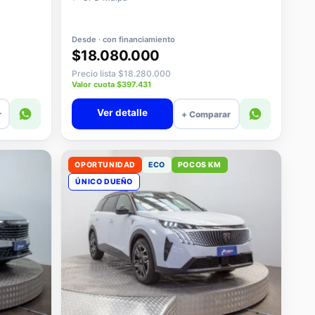
Desde · con financiamiento
$18.080.000
Precio lista $18.280.000
Valor cuota $397.431
Ver detalle
r
+ Comparar
OPORTUNIDAD
ECO
POCOS KM
ÚNICO DUEÑO