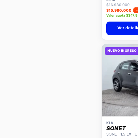
$16.980.000
$15.980.000
Valor cuota $347.
Ver detall
NUEVO INGRESO
KIA
SONET
SONET 1.5 EX F