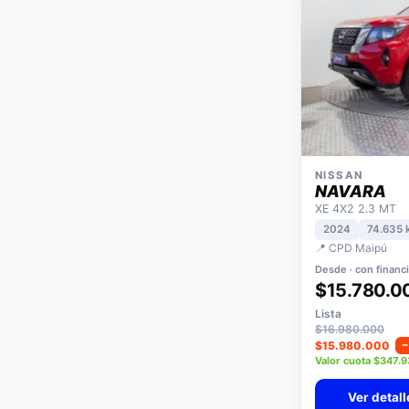
NISSAN
NAVARA
XE 4X2 2.3 MT
2024
74.635 
📍 CPD Maipú
Desde · con financ
$15.780.0
Lista
$16.980.000
$15.980.000
Valor cuota $347.
Ver detall