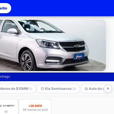
itio
asco
antiago
Menos de $10MM
Kia Seminuevos
Auto de compa
51
24
+28 MÁS
38 marcas en total
10