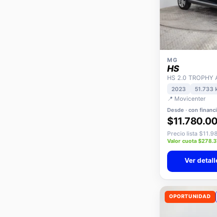
MG
HS
HS 2.0 TROPHY 
2023
51.733 
📍 Movicenter
Desde · con financ
$11.780.0
Precio lista $11.
Valor cuota $278.
Ver detall
OPORTUNIDAD