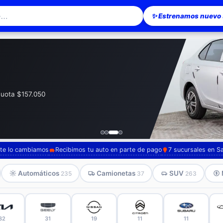
✨ Estrenamos nuevo s
esionario en Santiago — Pompeyo Carr
 cuota $157.050
, te lo cambiamos
Recibimos tu auto en parte de pago
7 sucursales en S
Automáticos
Camionetas
SUV
235
37
263
32
31
19
11
11