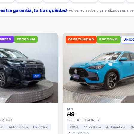
estra garantía,
tu tranquilidad
· Autos revisados y garantizados en nu
NGRESO
POCOS KM
OPORTUNIDAD
POCOS KM
ÚNIC
MG
HS
 PRO AT
1.5T DCT TROPHY
km
Automática
Eléctrico
2024
11.278 km
Automática
B
📍 Irarrázaval