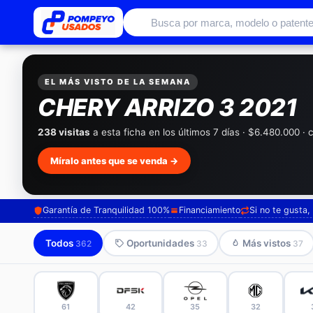
Autos usados con garantía de conc
EL MÁS VISTO DE LA SEMANA
CHERY ARRIZO 3 2021
238 visitas
a esta ficha en los últimos 7 días · $6.480.000 ·
Míralo antes que se venda →
Garantía de Tranquilidad 100%
Financiamiento
Si no te gusta
Todos
Oportunidades
Más vistos
362
33
37
61
42
35
32