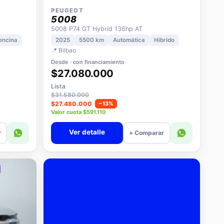
PEUGEOT
5008
5008 P74 GT Hybrid 136hp AT
encina
2025
5500 km
Automática
Híbrido
📍 Bilbao
Desde · con financiamiento
$27.080.000
Lista
$31.580.000
$27.480.000
−13%
Valor cuota $591.110
Ver detalle
r
+ Comparar