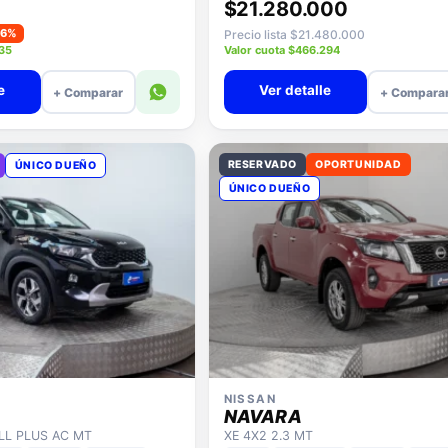
$21.280.000
−6%
Precio lista $21.480.000
935
Valor cuota $466.294
e
Ver detalle
+ Comparar
+ Compara
RESERVADO
OPORTUNIDAD
ÚNICO DUEÑO
ÚNICO DUEÑO
NISSAN
NAVARA
ULL PLUS AC MT
XE 4X2 2.3 MT