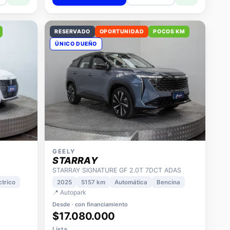
RESERVADO
OPORTUNIDAD
POCOS KM
ÚNICO DUEÑO
GEELY
STARRAY
STARRAY SIGNATURE GF 2.0T 7DCT ADAS
ctrico
2025
5157 km
Automática
Bencina
📍 Autopark
Desde · con financiamiento
$17.080.000
Lista