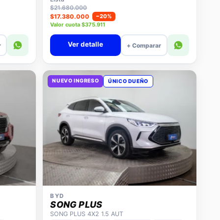
$21.680.000
$17.380.000
−20%
Valor cuota $375.911
Ver detalle
r
+ Comparar
NUEVO INGRESO
ÚNICO DUEÑO
BYD
SONG PLUS
SONG PLUS 4X2 1.5 AUT