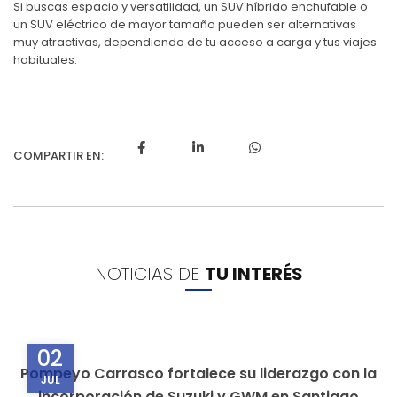
Si buscas espacio y versatilidad, un SUV híbrido enchufable o
un SUV eléctrico de mayor tamaño pueden ser alternativas
muy atractivas, dependiendo de tu acceso a carga y tus viajes
habituales.
NOTICIAS DE
TU INTERÉS
02
Pompeyo Carrasco fortalece su liderazgo con la
JUL
incorporación de Suzuki y GWM en Santiago