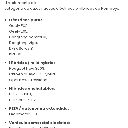
directamente a la
categoría de autos nuevos eléctricos e híbridos de Pompeyo
.
Eléctricos puros:
Geely EX2
,
Geely EX5
,
Dongfeng Nammi 01
,
Dongfeng Vigo
,
DFSK Seres 3
,
Kia EV5
.
Híbridos / mild hybrid:
Peugeot New 3008
,
Citroën Nuevo C4 Hybrid
,
Opel New Crossland
.
Híbridos enchufables:
DFSK E5 Plus
,
DFSK 600 PHEV
.
REEV / autonomía extendida:
Leapmotor C10
.
Vehículo comercial eléctrico: