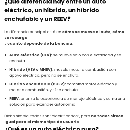
¿Qué diferencia hay entre un auto
eléctrico, un híbrido, un híbrido
enchufable y un REEV?
La diferencia principal está en
cómo se mueve el auto
,
cómo
se recarga
y
cuánto depende de la bencina
.
Auto eléctrico (BEV):
se mueve solo con electricidad y se
enchufa.
Híbrido (HEV o MHEV):
mezcla motor a combustión con
apoyo eléctrico, pero no se enchufa.
Híbrido enchufable (PHEV):
combina motor eléctrico y
motor a combustión, y sí se enchufa.
REEV:
prioriza la experiencia de manejo eléctrica y suma una
solución para extender autonomía.
Dicho simple: todos son “electrificados”, pero
no todos sirven
igual para el mismo tipo de usuario
.
¿Qué es un auto eléctrico puro?