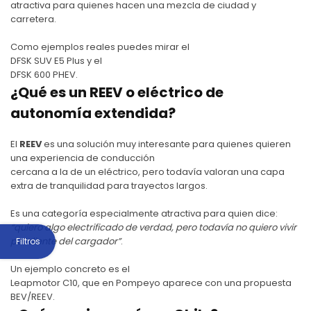
atractiva para quienes hacen una mezcla de ciudad y
carretera.
Como ejemplos reales puedes mirar el
DFSK SUV E5 Plus
y el
DFSK 600 PHEV
.
¿Qué es un REEV o eléctrico de
autonomía extendida?
El
REEV
es una solución muy interesante para quienes quieren
una experiencia de conducción
cercana a la de un eléctrico, pero todavía valoran una capa
extra de tranquilidad para trayectos largos.
Es una categoría especialmente atractiva para quien dice:
“quiero algo electrificado de verdad, pero todavía no quiero vivir
pendiente del cargador”
.
Filtros
Un ejemplo concreto es el
Leapmotor C10
, que en Pompeyo aparece con una propuesta
BEV/REEV.