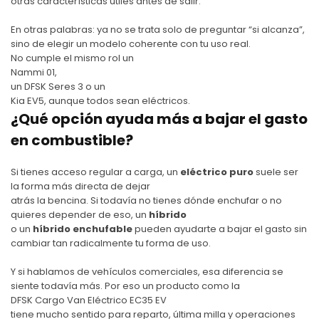
otras características útiles antes de salir.
En otras palabras: ya no se trata solo de preguntar “si alcanza”,
sino de elegir un modelo coherente con tu uso real.
No cumple el mismo rol un
Nammi 01
,
un
DFSK Seres 3
o un
Kia EV5
, aunque todos sean eléctricos.
¿Qué opción ayuda más a bajar el gasto
en combustible?
Si tienes acceso regular a carga, un
eléctrico puro
suele ser
la forma más directa de dejar
atrás la bencina. Si todavía no tienes dónde enchufar o no
quieres depender de eso, un
híbrido
o un
híbrido enchufable
pueden ayudarte a bajar el gasto sin
cambiar tan radicalmente tu forma de uso.
Y si hablamos de vehículos comerciales, esa diferencia se
siente todavía más. Por eso un producto como la
DFSK Cargo Van Eléctrico EC35 EV
tiene mucho sentido para reparto, última milla y operaciones