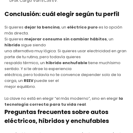
DFSK Cargo Van EC35 EV
.
Conclusión: cuál elegir según tu perfil
Si quieres
dejar la bencina
, un
eléctrico puro
es la opción
más directa.
Si quieres
mejorar consumo sin cambiar hábitos
, un
híbrido
sigue siendo
una alternativa muy lógica. Si quieres usar electricidad en gran
parte de tu rutina, pero todavía quieres
respaldo térmico, un
híbrido enchufable
tiene muchísimo
sentido. Y si te atrae la experiencia
eléctrica, pero todavía no te convence depender solo de la
carga, un
REEV
puede ser el
mejor equilibrio.
La clave no está en elegir “el más moderno”, sino en elegir
la
tecnología correcta para tu vida real
.
Preguntas frecuentes sobre autos
eléctricos, híbridos y enchufables