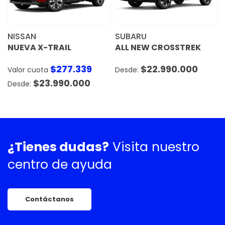
NISSAN
SUBARU
NUEVA X-TRAIL
ALL NEW CROSSTREK
$
277.339
$
22.990.000
Valor cuota
$
23.990.000
¿Tienes dudas?
Visita nuestro
centro de ayuda
Contáctanos