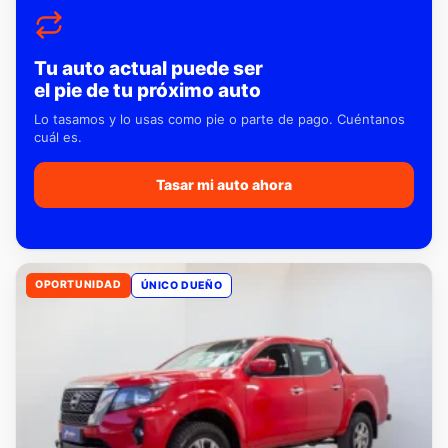
Tu auto actual puede ser
el pie de tu próximo auto
Lo tasamos y lo usas como pie o parte de pago. Cuéntanos
cuál es.
Tasar mi auto ahora
OPORTUNIDAD
ÚNICO DUEÑO