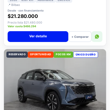
2026
8597 km
Automática
Eléctrico
📍 Bilbao
Desde · con financiamiento
$21.280.000
Precio lista $21.480.000
Valor cuota $466.294
Ver detalle
+ Comparar
RESERVADO
OPORTUNIDAD
POCOS KM
ÚNICO DUEÑO