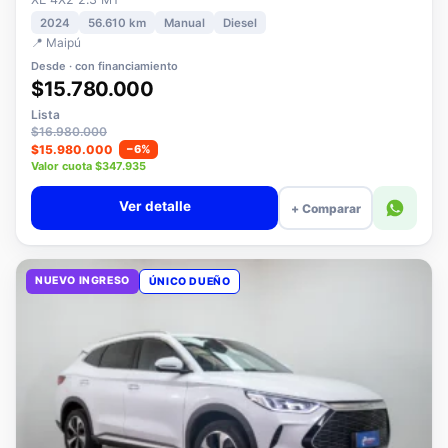
XE 4X2 2.3 MT
2024
56.610 km
Manual
Diesel
📍 Maipú
Desde · con financiamiento
$15.780.000
Lista
$16.980.000
$15.980.000
−6%
Valor cuota $347.935
Ver detalle
+ Comparar
NUEVO INGRESO
ÚNICO DUEÑO