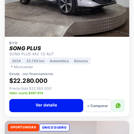
BYD
SONG PLUS
SONG PLUS 4X2 1.5 AUT
2024
23.705 km
Automática
Bencina
📍 Movicenter
Desde · con financiamiento
$22.280.000
Precio lista $22.580.000
Valor cuota $487.814
Ver detalle
+ Comparar
OPORTUNIDAD
ÚNICO DUEÑO