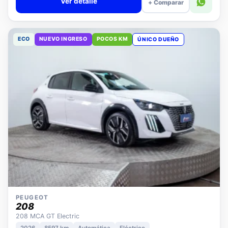
Ver detalle
+ Comparar
ECO
NUEVO INGRESO
POCOS KM
ÚNICO DUEÑO
PEUGEOT
208
208 MCA GT Electric