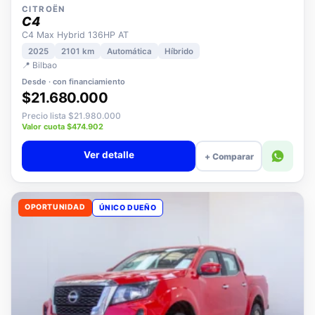
CITROËN
C4
C4 Max Hybrid 136HP AT
2025
2101 km
Automática
Híbrido
📍 Bilbao
Desde · con financiamiento
$21.680.000
Precio lista $21.980.000
Valor cuota $474.902
Ver detalle
+ Comparar
OPORTUNIDAD
ÚNICO DUEÑO