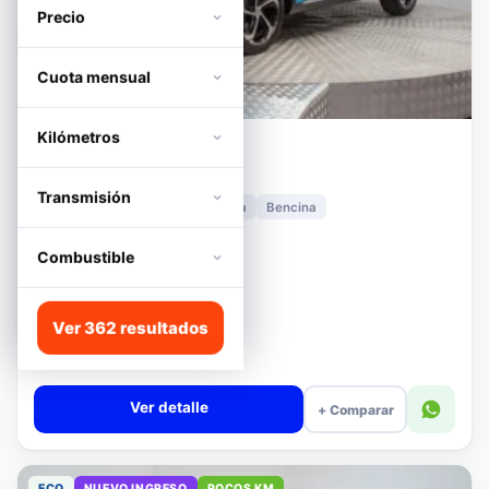
Precio
Cuota mensual
Kilómetros
MG
HS
1.5T DCT TROPHY
Transmisión
2024
11.278 km
Automática
Bencina
📍 Irarrázaval
Desde · con financiamiento
Combustible
$12.480.000
Lista
Ver 362 resultados
$13.180.000
$12.680.000
−4%
Valor cuota $294.392
Ver detalle
+ Comparar