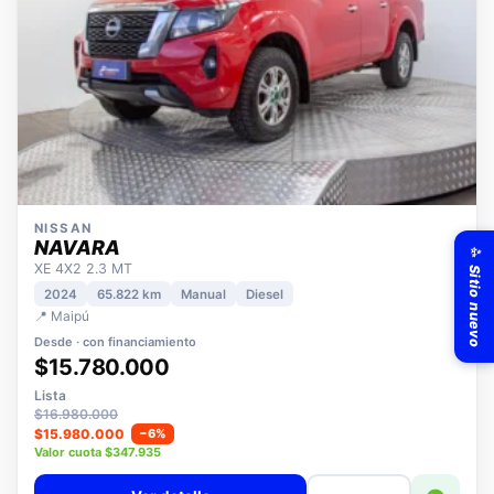
NISSAN
✨ Sitio nuevo
NAVARA
XE 4X2 2.3 MT
2024
65.822 km
Manual
Diesel
📍 Maipú
Desde · con financiamiento
$15.780.000
Lista
$16.980.000
$15.980.000
−6%
Valor cuota $347.935