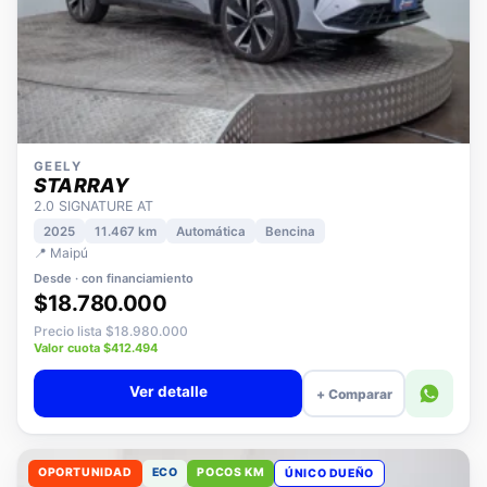
GEELY
STARRAY
2.0 SIGNATURE AT
2025
11.467 km
Automática
Bencina
📍 Maipú
Desde · con financiamiento
$18.780.000
Precio lista $18.980.000
Valor cuota $412.494
Ver detalle
+ Comparar