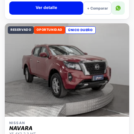
Valor cuota $308.118
Ver detalle
+ Comparar
RESERVADO
OPORTUNIDAD
ÚNICO DUEÑO
NISSAN
NAVARA