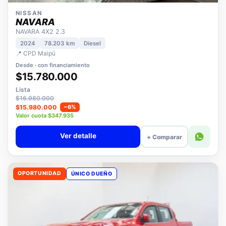
NISSAN
NAVARA
NAVARA 4X2 2.3
2024
78.203 km
Diesel
📍 CPD Maipú
Desde · con financiamiento
$15.780.000
Lista
$16.980.000
$15.980.000
−6%
Valor cuota $347.935
Ver detalle
+ Comparar
OPORTUNIDAD
ÚNICO DUEÑO