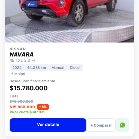
NISSAN
NAVARA
XE 4X2 2.3 MT
2024
64.388 km
Manual
Diesel
📍 Maipú
Desde · con financiamiento
$15.780.000
Lista
$16.980.000
$15.980.000
−6%
Valor cuota $347.935
Ver detalle
+ Comparar