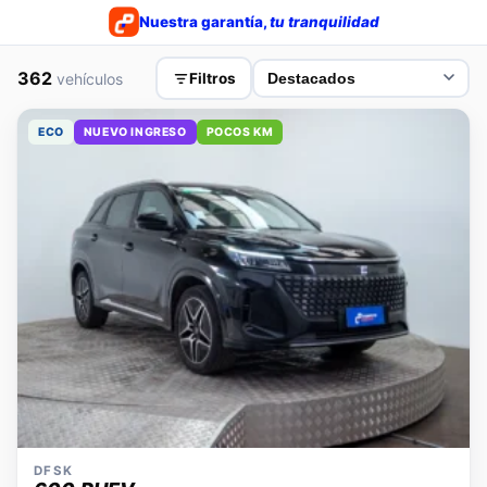
Nuestra garantía,
tu tranquilidad
362
vehículos
Filtros
ECO
NUEVO INGRESO
POCOS KM