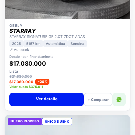
GEELY
STARRAY
STARRAY SIGNATURE GF 2.0T 7DCT ADAS
2025
5157 km
Automática
Bencina
📍 Autopark
Desde · con financiamiento
$17.080.000
Lista
$21.680.000
$17.380.000
−20%
Valor cuota $375.911
Ver detalle
+ Comparar
NUEVO INGRESO
ÚNICO DUEÑO