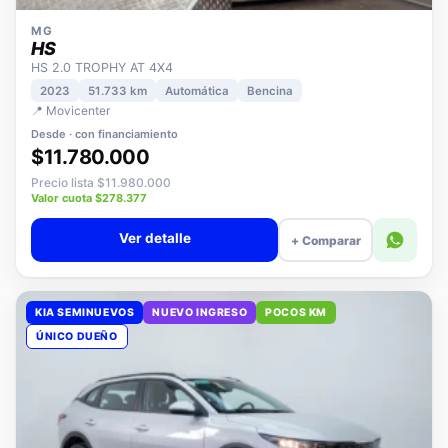
MG
HS
HS 2.0 TROPHY AT 4X4
2023
51.733 km
Automática
Bencina
📍 Movicenter
Desde · con financiamiento
$11.780.000
Precio lista $11.980.000
Valor cuota $278.377
Ver detalle
+ Comparar
KIA SEMINUEVOS
NUEVO INGRESO
POCOS KM
ÚNICO DUEÑO