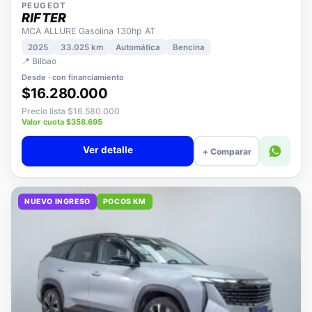
PEUGEOT
RIFTER
MCA ALLURE Gasolina 130hp AT
2025
33.025 km
Automática
Bencina
📍 Bilbao
Desde · con financiamiento
$16.280.000
Precio lista $16.580.000
Valor cuota $358.695
Ver detalle
+ Comparar
NUEVO INGRESO
POCOS KM