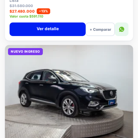
Lista
$31.580.000
$27.480.000
−13%
Valor cuota $591.110
Ver detalle
+ Comparar
NUEVO INGRESO