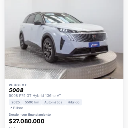
OPORTUNIDAD
ECO
POCOS KM
ÚNICO DUEÑO
PEUGEOT
5008
5008 P74 GT Hybrid 136hp AT
2025
5500 km
Automática
Híbrido
📍 Bilbao
Desde · con financiamiento
$27.080.000