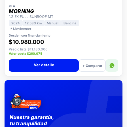
KIA
MORNING
1.2 EX FULL SUNROOF MT
2024
12.533 km
Manual
Bencina
📍 Movicenter
Desde · con financiamiento
$10.980.000
Precio lista $11.180.000
Valor cuota $260.075
Ver detalle
+ Comparar
Nuestra garantía,