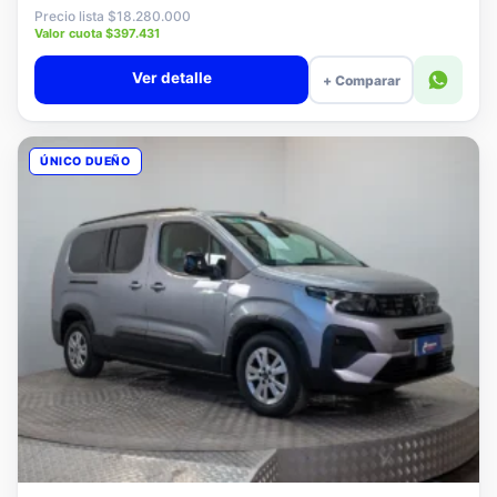
$18.080.000
Precio lista $18.280.000
Valor cuota $397.431
Ver detalle
+ Comparar
ÚNICO DUEÑO