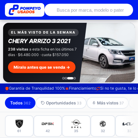
Autos usados con garantía de conce
EXCLUSIVO POMPEYO USADOS
Pompeyo
Garantía Total
Todos nuestros autos salen con 3 meses de
garantía incluida. Súmale 12 o 24 meses con
seguro automotriz y asistencia en ruta.
Mira cómo los preparamos →
Garantía de Tranquilidad 100%
Financiamiento
Si no te gusta, te l
Todos
Oportunidades
Más vistos
362
33
37
61
42
35
32
32