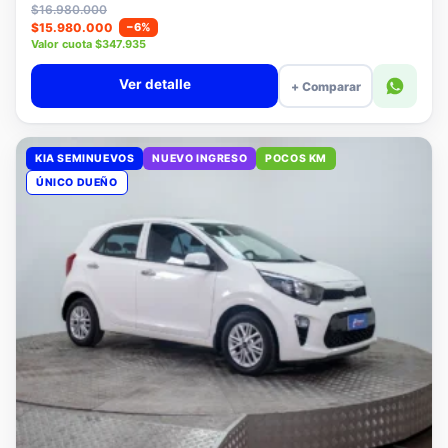
Lista
$16.980.000
$15.980.000
−6%
Valor cuota $347.935
Ver detalle
+ Comparar
KIA SEMINUEVOS
NUEVO INGRESO
POCOS KM
ÚNICO DUEÑO