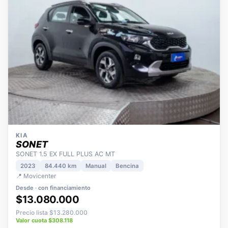
KIA
SONET
SONET 1.5 EX FULL PLUS AC MT
2023
84.440 km
Manual
Bencina
📍 Movicenter
Desde · con financiamiento
$13.080.000
Precio lista $13.280.000