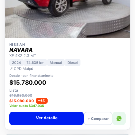
NISSAN
NAVARA
XE 4X2 2.3 MT
2024
74.635 km
Manual
Diesel
📍 CPD Maipú
Desde · con financiamiento
$15.780.000
Lista
$16.980.000
$15.980.000
−6%
Valor cuota $347.935
Ver detalle
+ Comparar