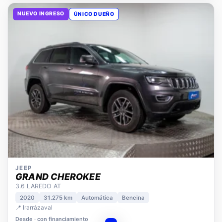
NUEVO INGRESO
ÚNICO DUEÑO
JEEP
GRAND CHEROKEE
3.6 LAREDO AT
2020
31.275 km
Automática
Bencina
📍 Irarrázaval