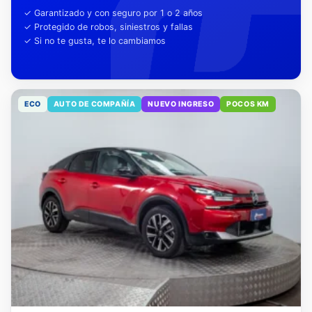
tu tranquilidad
✓ Garantizado y con seguro por 1 o 2 años
✓ Protegido de robos, siniestros y fallas
✓ Si no te gusta, te lo cambiamos
ECO
AUTO DE COMPAÑÍA
NUEVO INGRESO
POCOS KM