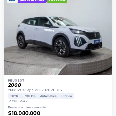
ECO
NUEVO INGRESO
POCOS KM
PEUGEOT
2008
2008 MCA Style MHEV 136 eDCT6
2026
8730 km
Automática
Híbrido
📍 CPD Maipú
Desde · con financiamiento