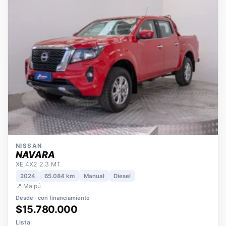
NISSAN
NAVARA
XE 4X2 2.3 MT
2024
65.084 km
Manual
Diesel
📍 Maipú
Desde · con financiamiento
$15.780.000