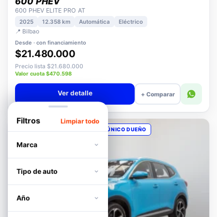
DFSK
600 PHEV
600 PHEV ELITE PRO AT
2025
12.358 km
Automática
Eléctrico
📍 Bilbao
Desde · con financiamiento
$21.480.000
Precio lista $21.680.000
Valor cuota $470.598
Ver detalle
+ Comparar
Filtros
Limpiar todo
OPORTUNIDAD
POCOS KM
ÚNICO DUEÑO
Marca
Tipo de auto
Año