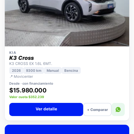
KIA
K3 Cross
K3 CROSS EX 1.6L 6MT.
2026
9300 km
Manual
Bencina
📍 Movicenter
Desde · con financiamiento
$15.980.000
Valor cuota $352.239
Ver detalle
+ Comparar