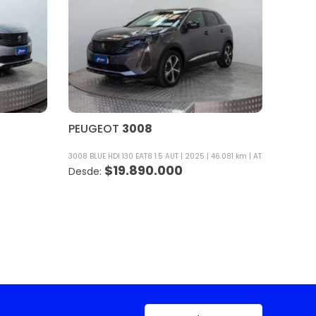
PEUGEOT
3008
3008 BLUE HDI 130 EAT8 1.5 AUT
2025
46.081 km
AT
$
19.890.000