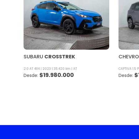
SUBARU
CROSSTREK
CHEVRO
2.0 AT 4X4
2023
35.420 km
AT
CAPTIVA 1.5 
$
19.980.000
$