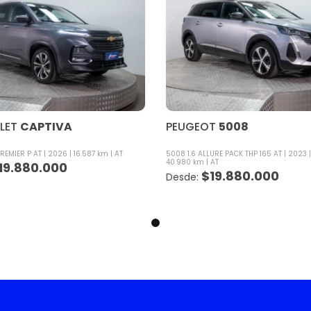
LET
CAPTIVA
PEUGEOT
5008
PREMIER P AT
2026
16.587 km
AT
5008 1.6 ALLURE PACK THP 165 AT
2023
40.980 km
AT
19.880.000
$
19.880.000