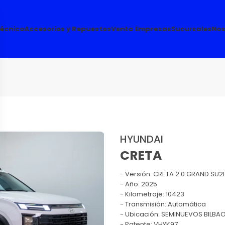
Técnico
Accesorios y Repuestos
Venta Empresas
Sucursales
Nos
HYUNDAI
CRETA
Versión:
CRETA 2.0 GRAND SU2I
Año: 2025
Kilometraje: 10423
Transmisión: Automática
Ubicación: SEMINUEVOS BILBAO 
Patente: VHYK97